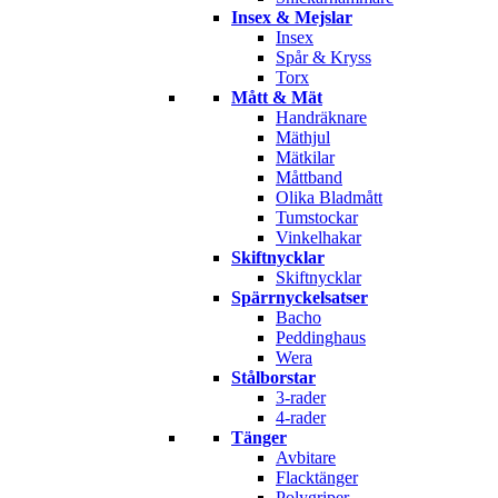
Insex & Mejslar
Insex
Spår & Kryss
Torx
Mått & Mät
Handräknare
Mäthjul
Mätkilar
Måttband
Olika Bladmått
Tumstockar
Vinkelhakar
Skiftnycklar
Skiftnycklar
Spärrnyckelsatser
Bacho
Peddinghaus
Wera
Stålborstar
3-rader
4-rader
Tänger
Avbitare
Flacktänger
Polygriper