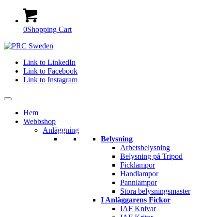
0
Shopping Cart
Link to LinkedIn
Link to Facebook
Link to Instagram
Hem
Webbshop
Anläggning
Belysning
Arbetsbelysning
Belysning på Tripod
Ficklampor
Handlampor
Pannlampor
Stora belysningsmaster
I Anläggarens Fickor
IAF Knivar