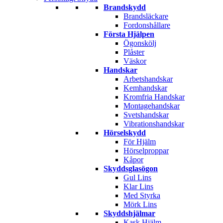
Brandskydd
Brandsläckare
Fordonshållare
Första Hjälpen
Ögonskölj
Plåster
Väskor
Handskar
Arbetshandskar
Kemhandskar
Kromfria Handskar
Montagehandskar
Svetshandskar
Vibrationshandskar
Hörselskydd
För Hjälm
Hörselproppar
Kåpor
Skyddsglasögon
Gul Lins
Klar Lins
Med Styrka
Mörk Lins
Skyddshjälmar
Kask Hjälm