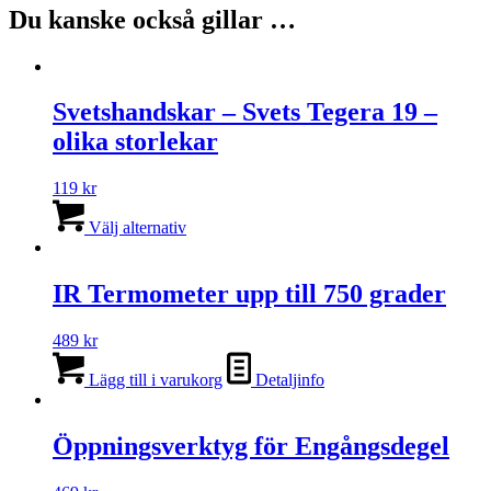
Du kanske också gillar …
Svetshandskar – Svets Tegera 19 –
olika storlekar
119
kr
Den
här
Välj alternativ
produkten
har
flera
IR Termometer upp till 750 grader
varianter.
De
489
kr
olika
alternativen
Lägg till i varukorg
Detaljinfo
kan
väljas
på
Öppningsverktyg för Engångsdegel
produktsidan