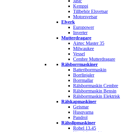
Jasic
Kemppi
Tillbehör Elsvetsar
Motorsvetsar
Elverk
Europower
Inverter
Mutterdragare
Airtec Master 35
Milwaukee
Vessel
Cembre Mutterdragare
Rälsborrmaskiner
Batteriborrmaskin
Borrlinjaler
Borrmallar
Rälsborrmaskin Cembre
Rälsborrmaskin Bensin
Rälsborrmaskin Elektrisk
Rälskapmaskiner
Geismar
Husqvarna
Pandrol
Rälsslipmaskiner
Robel 13.45