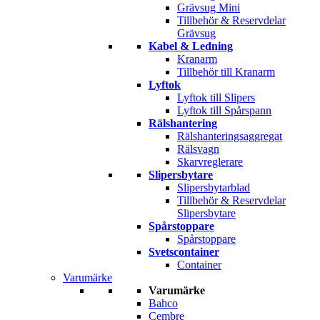
Grävsug Mini
Tillbehör & Reservdelar
Grävsug
Kabel & Ledning
Kranarm
Tillbehör till Kranarm
Lyftok
Lyftok till Slipers
Lyftok till Spårspann
Rälshantering
Rälshanteringsaggregat
Rälsvagn
Skarvreglerare
Slipersbytare
Slipersbytarblad
Tillbehör & Reservdelar
Slipersbytare
Spårstoppare
Spårstoppare
Svetscontainer
Container
Varumärke
Varumärke
Bahco
Cembre