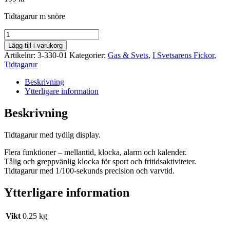
Tidtagarur m snöre
Tidtagarur
m
Lägg till i varukorg
snöre
Artikelnr:
3-330-01
Kategorier:
Gas & Svets
,
I Svetsarens Fickor
,
mängd
Tidtagarur
Beskrivning
Ytterligare information
Beskrivning
Tidtagarur med tydlig display.
Flera funktioner – mellantid, klocka, alarm och kalender.
Tålig och greppvänlig klocka för sport och fritidsaktiviteter.
Tidtagarur med 1/100-sekunds precision och varvtid.
Ytterligare information
Vikt
0.25 kg