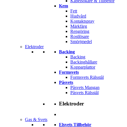
Kabelsökare & Tillbehör
Kem
Fett
Hudvård
Kontaktspray
Märkfärg
Rengöring
Rostlösare
Smörjmedel
Elektroder
Backing
Backing
Backinghållare
Kopparplattor
Formsvets
Formsvets Rälsstål
Påsvets
Påsvets Mangan
Påsvets Rälsstål
Elektroder
Gas & Svets
Elsvets Tillbehör