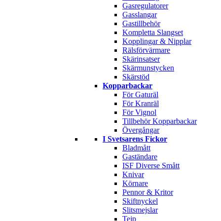
Gasregulatorer
Gasslangar
Gastillbehör
Kompletta Slangset
Kopplingar & Nipplar
Rälsförvärmare
Skärinsatser
Skärmunstycken
Skärstöd
Kopparbackar
För Gaturäl
För Kranräl
För Vignol
Tillbehör Kopparbackar
Övergångar
I Svetsarens Fickor
Bladmått
Gaständare
ISF Diverse Smått
Knivar
Körnare
Pennor & Kritor
Skiftnyckel
Slitsmejslar
Tejp