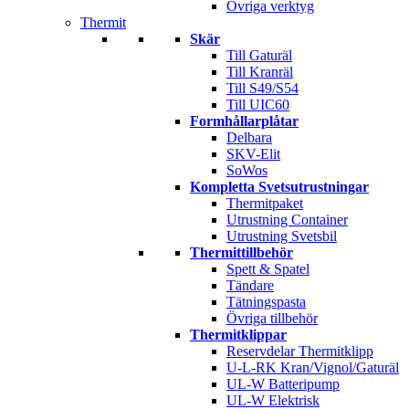
Övriga verktyg
Thermit
Skär
Till Gaturäl
Till Kranräl
Till S49/S54
Till UIC60
Formhållarplåtar
Delbara
SKV-Elit
SoWos
Kompletta Svetsutrustningar
Thermitpaket
Utrustning Container
Utrustning Svetsbil
Thermittillbehör
Spett & Spatel
Tändare
Tätningspasta
Övriga tillbehör
Thermitklippar
Reservdelar Thermitklipp
U-L-RK Kran/Vignol/Gaturäl
UL-W Batteripump
UL-W Elektrisk