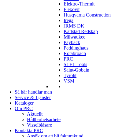
Elektro-Thermit
Flexovit
Husqvarna Construction
Irega
JRMS DK
Karlstad Redskap
Milwaukee
Payback
Peddinghaus
Rotabroach
PRC
STEL Tools
Saint-Gobain
Tyrolit
VSM
Så här handlar man
Service & Tjänster
Kataloger
Om PRC
Aktuellt
Hållbarhetsarbete
Visselblåsare
Kontakta PRC
Ansök om att bli fakturakund