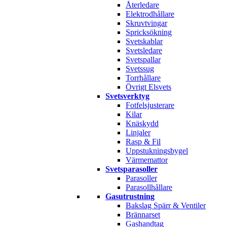
Återledare
Elektrodhållare
Skruvtvingar
Spricksökning
Svetskablar
Svetsledare
Svetspallar
Svetssug
Torrhållare
Övrigt Elsvets
Svetsverktyg
Fotfelsjusterare
Kilar
Knäskydd
Linjaler
Rasp & Fil
Uppstukningsbygel
Värmemattor
Svetsparasoller
Parasoller
Parasollhållare
Gasutrustning
Bakslag Spärr & Ventiler
Brännarset
Gashandtag