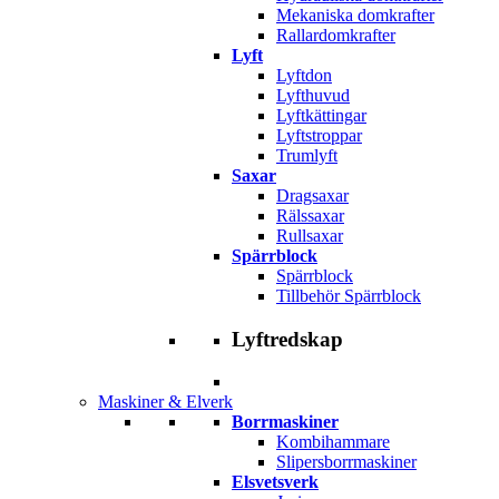
Mekaniska domkrafter
Rallardomkrafter
Lyft
Lyftdon
Lyfthuvud
Lyftkättingar
Lyftstroppar
Trumlyft
Saxar
Dragsaxar
Rälssaxar
Rullsaxar
Spärrblock
Spärrblock
Tillbehör Spärrblock
Lyftredskap
Maskiner & Elverk
Borrmaskiner
Kombihammare
Slipersborrmaskiner
Elsvetsverk