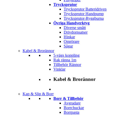
Trycksprutor
Trycksprutor Batteridriven
Trycksprutor Handpump
Trycksprutor-Ryggburna
Övriga Handverktyg
Diverse smått
Drivdornsatser
Hinkar
Omrörare
Sågar
Kabel & Brorännor
5-vägs koppling
Rak ränna 1m
Tillbehör Rännor
Vinklar
Kabel & Brorännor
Kap & Slip & Borr
Borr & Tillbehör
Avgradare
Borrchuckar
Borrpasta