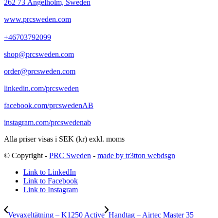
262 73 Ängelholm, Sweden
www.prcsweden.com
+46703792099
shop@prcsweden.com
order@prcsweden.com
linkedin.com/prcsweden
facebook.com/prcswedenAB
instagram.com/prcswedenab
Alla priser visas i SEK (kr) exkl. moms
© Copyright -
PRC Sweden
-
made by tr3tton webdsgn
Link to LinkedIn
Link to Facebook
Link to Instagram
Vevaxeltätning – K1250 Active
Handtag – Airtec Master 35