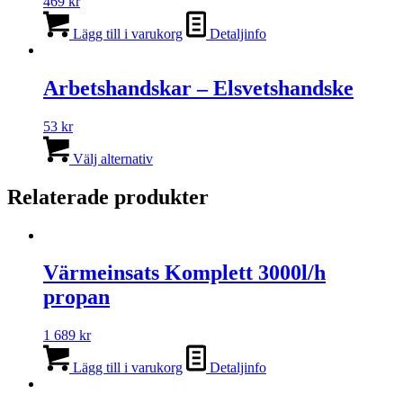
469
kr
Lägg till i varukorg
Detaljinfo
Arbetshandskar – Elsvetshandske
53
kr
Den
här
Välj alternativ
produkten
har
Relaterade produkter
flera
varianter.
De
olika
Värmeinsats Komplett 3000l/h
alternativen
kan
propan
väljas
på
1 689
kr
produktsidan
Lägg till i varukorg
Detaljinfo