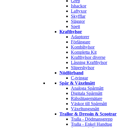
Grep
Ishackor
Laftyxor
Skyfflar
Släggor
Spett
Krafthylsor
Adaptorer
Förlängare
Kombihylsor
Kompletta Kit
Krafthylsor diverse
Låsning Krafthylsor
Slipershylsor
Nödförband
C-tvingar
Spår & Växelmått
Analoga Spårmått
Digitala Spårmått
Rälsslitagemätare
Väskor till Spårmått
Växeltungsmått
Trallor & Dressin & Scootrar
Tralla - Dödmansgrepp
Tralla - Enkel Handtag