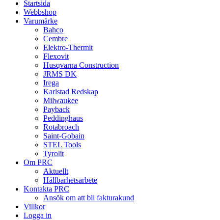
Startsida
Webbshop
Varumärke
Bahco
Cembre
Elektro-Thermit
Flexovit
Husqvarna Construction
JRMS DK
Irega
Karlstad Redskap
Milwaukee
Payback
Peddinghaus
Rotabroach
Saint-Gobain
STEL Tools
Tyrolit
Om PRC
Aktuellt
Hållbarhetsarbete
Kontakta PRC
Ansök om att bli fakturakund
Villkor
Logga in