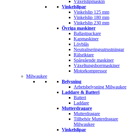
Växelslipmaskin
Vinkelslipar
Vinkelslip 125 mm
Vinkelslip 180 mm
Vinkelslip 230 mm
Övriga maskiner
Ballastpackare
Kapmaskiner
Lövblås
Neutraliseringsutrustningar
Rälsriktare
Spårgående maskiner
Växeltungsborrmaskiner
Motorkompressor
Milwaukee
Belysning
Arbetsbelysning Milwaukee
Laddare & Batteri
Batteri
Laddare
Mutterdragare
Mutterdragare
Tillbehör Mutterdragare
Milwaukee
Vinkelslipar