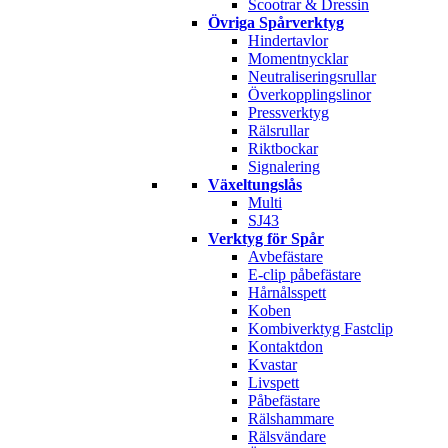
Scootrar & Dressin
Övriga Spårverktyg
Hindertavlor
Momentnycklar
Neutraliseringsrullar
Överkopplingslinor
Pressverktyg
Rälsrullar
Riktbockar
Signalering
Växeltungslås
Multi
SJ43
Verktyg för Spår
Avbefästare
E-clip påbefästare
Hårnålsspett
Koben
Kombiverktyg Fastclip
Kontaktdon
Kvastar
Livspett
Påbefästare
Rälshammare
Rälsvändare