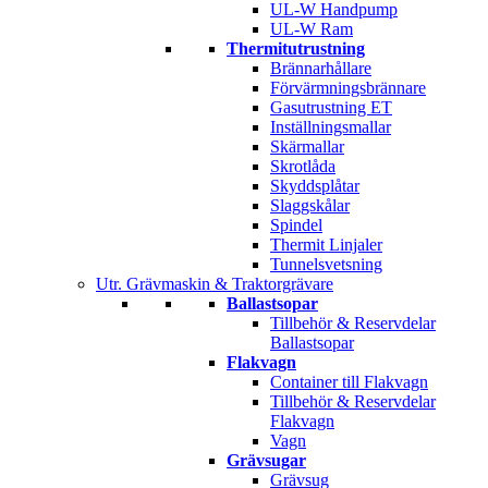
UL-W Handpump
UL-W Ram
Thermitutrustning
Brännarhållare
Förvärmningsbrännare
Gasutrustning ET
Inställningsmallar
Skärmallar
Skrotlåda
Skyddsplåtar
Slaggskålar
Spindel
Thermit Linjaler
Tunnelsvetsning
Utr. Grävmaskin & Traktorgrävare
Ballastsopar
Tillbehör & Reservdelar
Ballastsopar
Flakvagn
Container till Flakvagn
Tillbehör & Reservdelar
Flakvagn
Vagn
Grävsugar
Grävsug