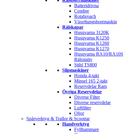
Rälsborrmaskiner
Batteridrivna
Cembre
Rotabroach
Växeltungsborrmaskin
Rälskapar
Husqvarna 3120K
Husqvarna K1250
Husqvarna K1260
Husqvarna K1270
Husqvarna RA10/RA10S
Rälsstativ
Stihl TS800
Slipmaskiner
Honda 4-takt
Minsel 165 2-takt
Reservdelar Ram
Övriga Reservdelar
Diverse Filter
Diverse reservdelar
Luftfilter
Oljor
Spårverktyg & Trallor & Scootrar
Handverktyg
Fyllhammare