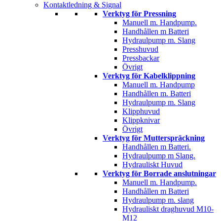
Kontaktledning & Signal
Verktyg för Pressning
Manuell m. Handpump.
Handhållen m Batteri
Hydraulpump m. Slang
Presshuvud
Pressbackar
Övrigt
Verktyg för Kabelklippning
Manuell m. Handpump
Handhållen m. Batteri
Hydraulpump m. Slang
Klipphuvud
Klippknivar
Övrigt
Verktyg för Mutterspräckning
Handhållen m Batteri.
Hydraulpump m Slang.
Hydrauliskt Huvud
Verktyg för Borrade anslutningar
Manuell m. Handpump.
Handhållen m Batteri
Hydraulpump m. slang
Hydrauliskt draghuvud M10-
M12