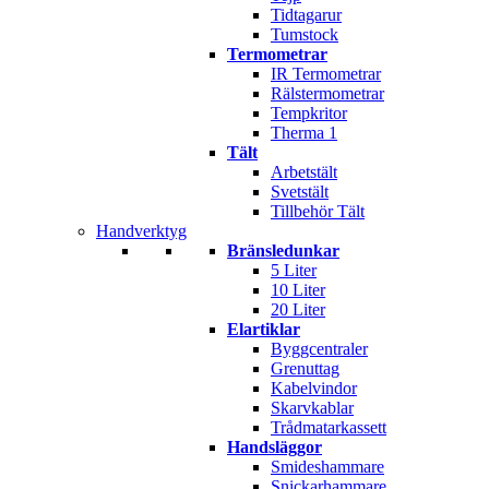
Tidtagarur
Tumstock
Termometrar
IR Termometrar
Rälstermometrar
Tempkritor
Therma 1
Tält
Arbetstält
Svetstält
Tillbehör Tält
Handverktyg
Bränsledunkar
5 Liter
10 Liter
20 Liter
Elartiklar
Byggcentraler
Grenuttag
Kabelvindor
Skarvkablar
Trådmatarkassett
Handsläggor
Smideshammare
Snickarhammare