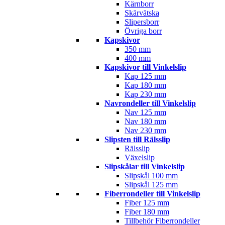
Kärnborr
Skärvätska
Slipersborr
Övriga borr
Kapskivor
350 mm
400 mm
Kapskivor till Vinkelslip
Kap 125 mm
Kap 180 mm
Kap 230 mm
Navrondeller till Vinkelslip
Nav 125 mm
Nav 180 mm
Nav 230 mm
Slipsten till Rälsslip
Rälsslip
Växelslip
Slipskålar till Vinkelslip
Slipskål 100 mm
Slipskål 125 mm
Fiberrondeller till Vinkelslip
Fiber 125 mm
Fiber 180 mm
Tillbehör Fiberrondeller