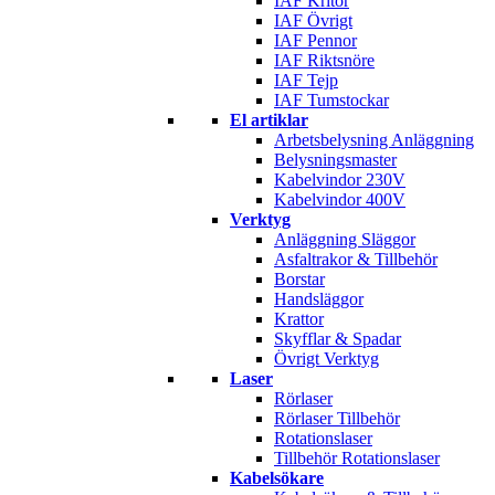
IAF Kritor
IAF Övrigt
IAF Pennor
IAF Riktsnöre
IAF Tejp
IAF Tumstockar
El artiklar
Arbetsbelysning Anläggning
Belysningsmaster
Kabelvindor 230V
Kabelvindor 400V
Verktyg
Anläggning Släggor
Asfaltrakor & Tillbehör
Borstar
Handsläggor
Krattor
Skyfflar & Spadar
Övrigt Verktyg
Laser
Rörlaser
Rörlaser Tillbehör
Rotationslaser
Tillbehör Rotationslaser
Kabelsökare