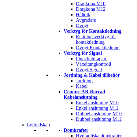
Dragkona M10
Dragkona M12
Håltolk
Avgradare
Övrigt
Verktyg för Kontaktledning
Riktningsverktyg för
kontaktledning
Övrigt Kontaktledning
Verktyg för Signal
Plunchutdragare
Växeltungkontroll
Övrigt Signal
Jordning & Kabel tillbehör
Jordning
Kabel
Cembre AR Borrad
Kabelanslutning
Enkel anslutning M10
Enkel anslutning M12
Dubbel anslutning M10
Dubbel anslutning M12
Lyftredskap
Domkrafter
Hydrauliska domkrafter