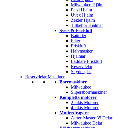
Milwaukee Hjälm
Petzl Hjälm
Uvex Hjälm
Zekler Hjälm
Tillbehör Hjälmar
Svets & Friskluft
Batterier
Filter
Friskluft
Halvmasker
Hjälmar
Laddare Friskluft
Reservdelar
Skyddsglas
Reservdelar Maskiner
Borrmaskiner
Milwaukee
Slipersborrmaskiner
Kompletta motorer
2-takts Motorer
4-takts Motorer
Mutterdragare
Airtec Master 35 Delar
Milwaukee Delar