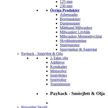
125 mm
230 mm
Övriga Produkter
Arbetsradio
Borrmaskiner
Dammsugare
Måttband Milwaukee
Milwaukee Lövblås
Milwaukee Momentnycklar
Skyddsutrustning
Smörjsprutor
Spraytankar & Aggregat
Payback - Smörjfett & Olja
2-Takts olja
Additiver
Kemikalier
Motoroljor
Smörjfetter
Smörjoljor
Transmission
Payback - Smörjfett & Olja
Personligt Skydd