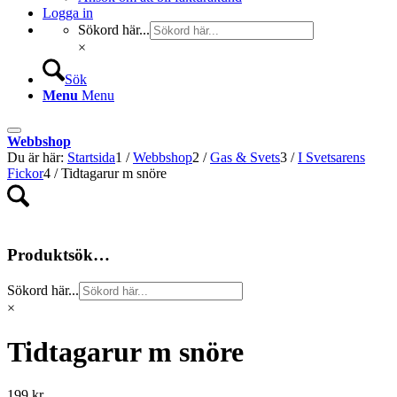
Logga in
Sökord här...
×
Sök
Menu
Menu
Webbshop
Du är här:
Startsida
1
/
Webbshop
2
/
Gas & Svets
3
/
I Svetsarens
Fickor
4
/
Tidtagarur m snöre
Produktsök…
Sökord här...
×
Tidtagarur m snöre
199
kr