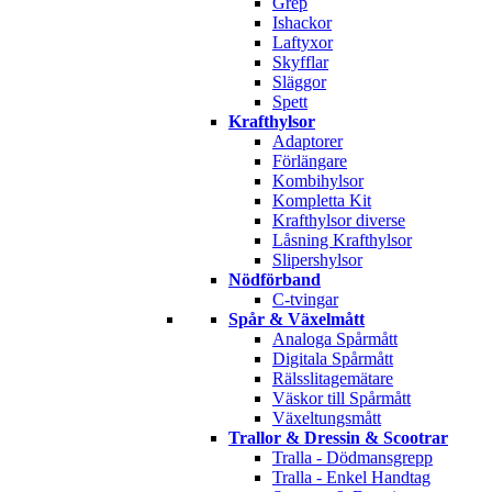
Grep
Ishackor
Laftyxor
Skyfflar
Släggor
Spett
Krafthylsor
Adaptorer
Förlängare
Kombihylsor
Kompletta Kit
Krafthylsor diverse
Låsning Krafthylsor
Slipershylsor
Nödförband
C-tvingar
Spår & Växelmått
Analoga Spårmått
Digitala Spårmått
Rälsslitagemätare
Väskor till Spårmått
Växeltungsmått
Trallor & Dressin & Scootrar
Tralla - Dödmansgrepp
Tralla - Enkel Handtag