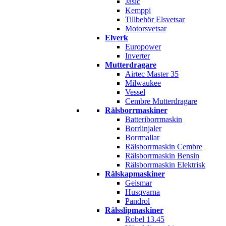
Jasic
Kemppi
Tillbehör Elsvetsar
Motorsvetsar
Elverk
Europower
Inverter
Mutterdragare
Airtec Master 35
Milwaukee
Vessel
Cembre Mutterdragare
Rälsborrmaskiner
Batteriborrmaskin
Borrlinjaler
Borrmallar
Rälsborrmaskin Cembre
Rälsborrmaskin Bensin
Rälsborrmaskin Elektrisk
Rälskapmaskiner
Geismar
Husqvarna
Pandrol
Rälsslipmaskiner
Robel 13.45