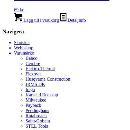
69
kr
Lägg till i varukorg
Detaljinfo
Navigera
Startsida
Webbshop
Varumärke
Bahco
Cembre
Elektro-Thermit
Flexovit
Husqvarna Construction
JRMS DK
Irega
Karlstad Redskap
Milwaukee
Payback
Peddinghaus
Rotabroach
Saint-Gobain
STEL Tools