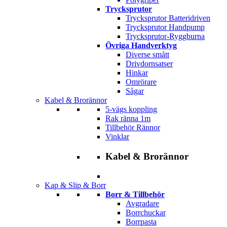
Trycksprutor
Trycksprutor Batteridriven
Trycksprutor Handpump
Trycksprutor-Ryggburna
Övriga Handverktyg
Diverse smått
Drivdornsatser
Hinkar
Omrörare
Sågar
Kabel & Brorännor
5-vägs koppling
Rak ränna 1m
Tillbehör Rännor
Vinklar
Kabel & Brorännor
Kap & Slip & Borr
Borr & Tillbehör
Avgradare
Borrchuckar
Borrpasta