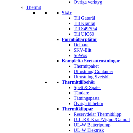
Övriga verktyg
Thermit
Skär
Till Gaturäl
Till Kranräl
Till S49/S54
Till UIC60
Formhållarplåtar
Delbara
SKV-Elit
SoWos
Kompletta Svetsutrustningar
Thermitpaket
Utrustning Container
Utrustning Svetsbil
Thermittillbehör
Spett & Spatel
Tändare
Tätningspasta
Övriga tillbehör
Thermitklippar
Reservdelar Thermitklipp
U-L-RK Kran/Vignol/Gaturäl
UL-W Batteripump
UL-W Elektrisk