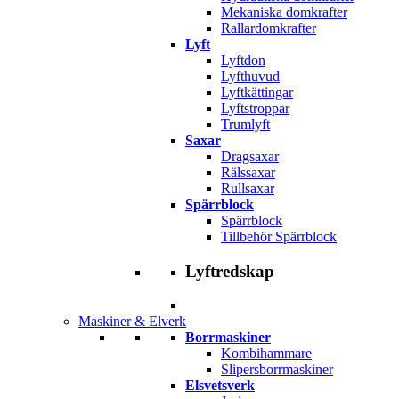
Mekaniska domkrafter
Rallardomkrafter
Lyft
Lyftdon
Lyfthuvud
Lyftkättingar
Lyftstroppar
Trumlyft
Saxar
Dragsaxar
Rälssaxar
Rullsaxar
Spärrblock
Spärrblock
Tillbehör Spärrblock
Lyftredskap
Maskiner & Elverk
Borrmaskiner
Kombihammare
Slipersborrmaskiner
Elsvetsverk