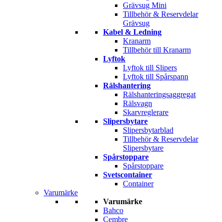
Grävsug Mini
Tillbehör & Reservdelar
Grävsug
Kabel & Ledning
Kranarm
Tillbehör till Kranarm
Lyftok
Lyftok till Slipers
Lyftok till Spårspann
Rälshantering
Rälshanteringsaggregat
Rälsvagn
Skarvreglerare
Slipersbytare
Slipersbytarblad
Tillbehör & Reservdelar
Slipersbytare
Spårstoppare
Spårstoppare
Svetscontainer
Container
Varumärke
Varumärke
Bahco
Cembre