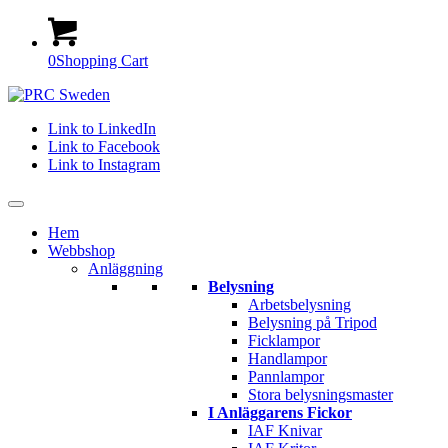
0
Shopping Cart
Link to LinkedIn
Link to Facebook
Link to Instagram
Hem
Webbshop
Anläggning
Belysning
Arbetsbelysning
Belysning på Tripod
Ficklampor
Handlampor
Pannlampor
Stora belysningsmaster
I Anläggarens Fickor
IAF Knivar