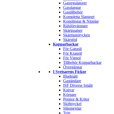
Gasregulatorer
Gasslangar
Gastillbehör
Kompletta Slangset
Kopplingar & Nipplar
Rälsförvärmare
Skärinsatser
Skärmunstycken
Skärstöd
Kopparbackar
För Gaturäl
För Kranräl
För Vignol
Tillbehör Kopparbackar
Övergångar
I Svetsarens Fickor
Bladmått
Gaständare
ISF Diverse Smått
Knivar
Körnare
Pennor & Kritor
Skiftnyckel
Slitsmejslar
Tejp