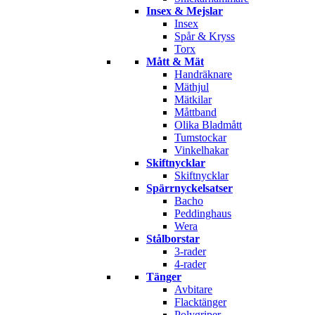
Insex & Mejslar
Insex
Spår & Kryss
Torx
Mått & Mät
Handräknare
Mäthjul
Mätkilar
Måttband
Olika Bladmått
Tumstockar
Vinkelhakar
Skiftnycklar
Skiftnycklar
Spärrnyckelsatser
Bacho
Peddinghaus
Wera
Stålborstar
3-rader
4-rader
Tänger
Avbitare
Flacktänger
Polygriper