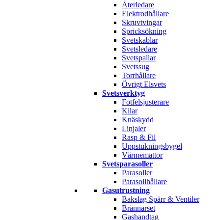
Återledare
Elektrodhållare
Skruvtvingar
Spricksökning
Svetskablar
Svetsledare
Svetspallar
Svetssug
Torrhållare
Övrigt Elsvets
Svetsverktyg
Fotfelsjusterare
Kilar
Knäskydd
Linjaler
Rasp & Fil
Uppstukningsbygel
Värmemattor
Svetsparasoller
Parasoller
Parasollhållare
Gasutrustning
Bakslag Spärr & Ventiler
Brännarset
Gashandtag