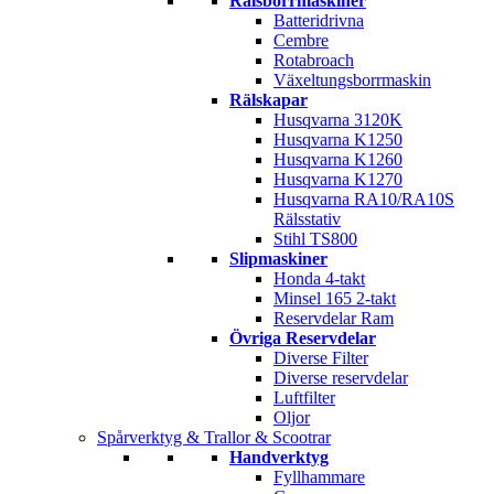
Rälsborrmaskiner
Batteridrivna
Cembre
Rotabroach
Växeltungsborrmaskin
Rälskapar
Husqvarna 3120K
Husqvarna K1250
Husqvarna K1260
Husqvarna K1270
Husqvarna RA10/RA10S
Rälsstativ
Stihl TS800
Slipmaskiner
Honda 4-takt
Minsel 165 2-takt
Reservdelar Ram
Övriga Reservdelar
Diverse Filter
Diverse reservdelar
Luftfilter
Oljor
Spårverktyg & Trallor & Scootrar
Handverktyg
Fyllhammare