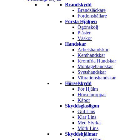
Brandskydd
Brandsläckare
Fordonshållare
Första Hjälpen
Ögonskölj
Plåster
Väskor
Handskar
Arbetshandskar
Kemhandskar
Kromfria Handskar
Montagehandskar
Svetshandskar
Vibrationshandskar
Hörselskydd
För Hjälm
Hörselproppar
Kåpor
Skyddsglasögon
Gul Lins
Klar Lins
Med Styrka
Mörk Lins
Skyddshjälmar
Kask Hjälm