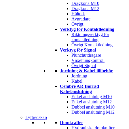
Dragkona M10
Dragkona M12
Håltolk
Avgradare
Övrigt
Verktyg för Kontaktledning
Riktningsverktyg för
kontaktledning
Övrigt Kontaktledning
Verktyg för Signal
Plunchutdragare
Växeltungkontroll
Övrigt Signal
Jordning & Kabel tillbehör
Jordning
Kabel
Cembre AR Borrad
Kabelanslutning
Enkel anslutning M10
Enkel anslutning M12
Dubbel anslutning M10
Dubbel anslutning M12
Lyftredskap
Domkrafter
Hydrauliska domkrafter