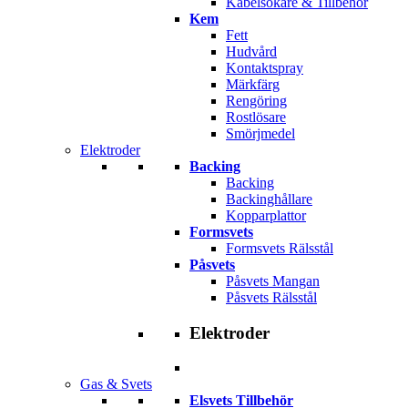
Kabelsökare & Tillbehör
Kem
Fett
Hudvård
Kontaktspray
Märkfärg
Rengöring
Rostlösare
Smörjmedel
Elektroder
Backing
Backing
Backinghållare
Kopparplattor
Formsvets
Formsvets Rälsstål
Påsvets
Påsvets Mangan
Påsvets Rälsstål
Elektroder
Gas & Svets
Elsvets Tillbehör