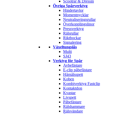
Scootrar & Dressin
Övriga Spårverktyg
Hindertavlor
Momentnycklar
Neutraliseringsrullar
Överkopplingslinor
Pressverktyg
Rälsrullar
Riktbockar
Signalering
Växeltungslås
Multi
SJ43
Verktyg för Spår
Avbefästare
E-clip påbefästare
Hårnålsspett
Koben
Kombiverktyg Fastclip
Kontaktdon
Kvastar
Livspett
Påbefästare
Rälshammare
Rälsvändare