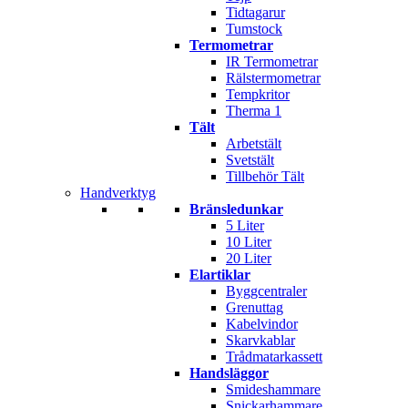
Tidtagarur
Tumstock
Termometrar
IR Termometrar
Rälstermometrar
Tempkritor
Therma 1
Tält
Arbetstält
Svetstält
Tillbehör Tält
Handverktyg
Bränsledunkar
5 Liter
10 Liter
20 Liter
Elartiklar
Byggcentraler
Grenuttag
Kabelvindor
Skarvkablar
Trådmatarkassett
Handsläggor
Smideshammare
Snickarhammare