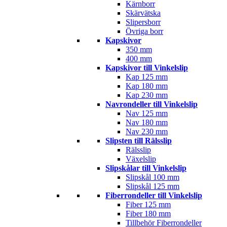
Kärnborr
Skärvätska
Slipersborr
Övriga borr
Kapskivor
350 mm
400 mm
Kapskivor till Vinkelslip
Kap 125 mm
Kap 180 mm
Kap 230 mm
Navrondeller till Vinkelslip
Nav 125 mm
Nav 180 mm
Nav 230 mm
Slipsten till Rälsslip
Rälsslip
Växelslip
Slipskålar till Vinkelslip
Slipskål 100 mm
Slipskål 125 mm
Fiberrondeller till Vinkelslip
Fiber 125 mm
Fiber 180 mm
Tillbehör Fiberrondeller