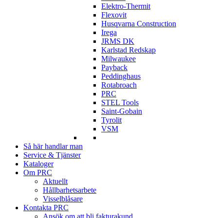
Elektro-Thermit
Flexovit
Husqvarna Construction
Irega
JRMS DK
Karlstad Redskap
Milwaukee
Payback
Peddinghaus
Rotabroach
PRC
STEL Tools
Saint-Gobain
Tyrolit
VSM
Så här handlar man
Service & Tjänster
Kataloger
Om PRC
Aktuellt
Hållbarhetsarbete
Visselblåsare
Kontakta PRC
Ansök om att bli fakturakund