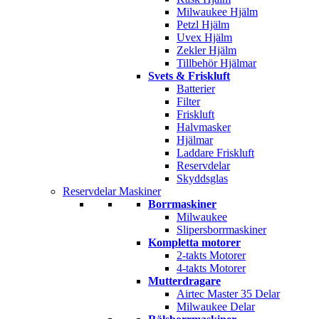
Milwaukee Hjälm
Petzl Hjälm
Uvex Hjälm
Zekler Hjälm
Tillbehör Hjälmar
Svets & Friskluft
Batterier
Filter
Friskluft
Halvmasker
Hjälmar
Laddare Friskluft
Reservdelar
Skyddsglas
Reservdelar Maskiner
Borrmaskiner
Milwaukee
Slipersborrmaskiner
Kompletta motorer
2-takts Motorer
4-takts Motorer
Mutterdragare
Airtec Master 35 Delar
Milwaukee Delar