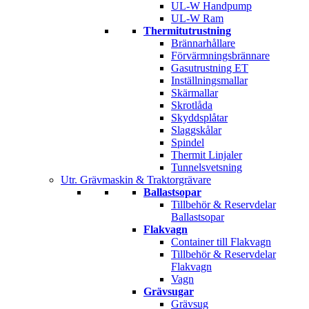
UL-W Handpump
UL-W Ram
Thermitutrustning
Brännarhållare
Förvärmningsbrännare
Gasutrustning ET
Inställningsmallar
Skärmallar
Skrotlåda
Skyddsplåtar
Slaggskålar
Spindel
Thermit Linjaler
Tunnelsvetsning
Utr. Grävmaskin & Traktorgrävare
Ballastsopar
Tillbehör & Reservdelar
Ballastsopar
Flakvagn
Container till Flakvagn
Tillbehör & Reservdelar
Flakvagn
Vagn
Grävsugar
Grävsug