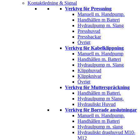
Kontaktledning & Signal
Verktyg för Pressning
Manuell m. Handpump.
Handhållen m Batteri
Hydraulpump m. Slang
Presshuvud
Pressbackar
Övrigt
Verktyg för Kabelklippning
Manuell m. Handpump
Handhållen m. Batteri
Hydraulpump m. Slang
Klipphuvud
Klippknivar
Övrigt
Verktyg för Mutterspräckning
Handhållen m Batteri.
Hydraulpump m Slang.
Hydrauliskt Huvud
Verktyg för Borrade anslutningar
Manuell m. Handpump.
Handhållen m Batteri
Hydraulpump m. slang
Hydrauliskt draghuvud M10-
M12