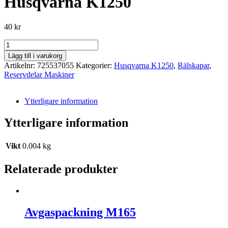
Husqvarna K1250
40
kr
Skruv
IHSCM
Lägg till i varukorg
ISO
Artikelnr:
725537055
Kategorier:
Husqvarna K1250
,
Rälskapar
,
-
Reservdelar Maskiner
Husqvarna
K1250
mängd
Ytterligare information
Ytterligare information
Vikt
0.004 kg
Relaterade produkter
Avgaspackning M165