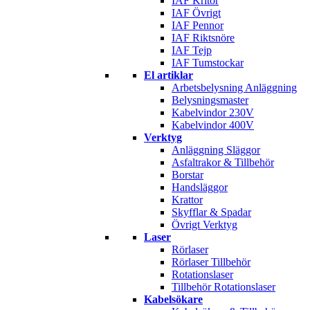
IAF Kritor
IAF Övrigt
IAF Pennor
IAF Riktsnöre
IAF Tejp
IAF Tumstockar
El artiklar
Arbetsbelysning Anläggning
Belysningsmaster
Kabelvindor 230V
Kabelvindor 400V
Verktyg
Anläggning Släggor
Asfaltrakor & Tillbehör
Borstar
Handsläggor
Krattor
Skyfflar & Spadar
Övrigt Verktyg
Laser
Rörlaser
Rörlaser Tillbehör
Rotationslaser
Tillbehör Rotationslaser
Kabelsökare