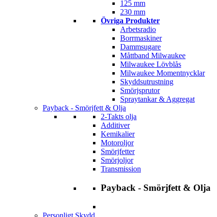
125 mm
230 mm
Övriga Produkter
Arbetsradio
Borrmaskiner
Dammsugare
Måttband Milwaukee
Milwaukee Lövblås
Milwaukee Momentnycklar
Skyddsutrustning
Smörjsprutor
Spraytankar & Aggregat
Payback - Smörjfett & Olja
2-Takts olja
Additiver
Kemikalier
Motoroljor
Smörjfetter
Smörjoljor
Transmission
Payback - Smörjfett & Olja
Personligt Skydd