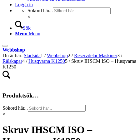
Logga in
Sökord här...
×
Sök
Menu
Menu
Webbshop
Du är här:
Startsida
1
/
Webbshop
2
/
Reservdelar Maskiner
3
/
Rälskapar
4
/
Husqvarna K1250
5
/
Skruv IHSCM ISO – Husqvarna
K1250
Produktsök…
Sökord här...
×
Skruv IHSCM ISO –