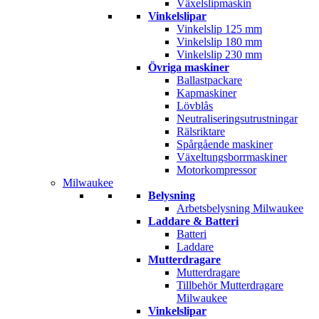
Växelslipmaskin
Vinkelslipar
Vinkelslip 125 mm
Vinkelslip 180 mm
Vinkelslip 230 mm
Övriga maskiner
Ballastpackare
Kapmaskiner
Lövblås
Neutraliseringsutrustningar
Rälsriktare
Spårgående maskiner
Växeltungsborrmaskiner
Motorkompressor
Milwaukee
Belysning
Arbetsbelysning Milwaukee
Laddare & Batteri
Batteri
Laddare
Mutterdragare
Mutterdragare
Tillbehör Mutterdragare
Milwaukee
Vinkelslipar