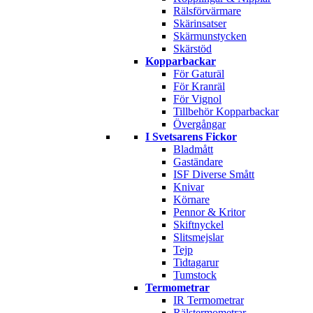
Rälsförvärmare
Skärinsatser
Skärmunstycken
Skärstöd
Kopparbackar
För Gaturäl
För Kranräl
För Vignol
Tillbehör Kopparbackar
Övergångar
I Svetsarens Fickor
Bladmått
Gaständare
ISF Diverse Smått
Knivar
Körnare
Pennor & Kritor
Skiftnyckel
Slitsmejslar
Tejp
Tidtagarur
Tumstock
Termometrar
IR Termometrar
Rälstermometrar