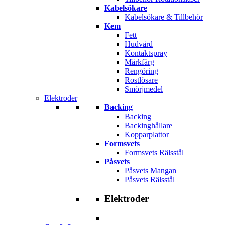
Kabelsökare
Kabelsökare & Tillbehör
Kem
Fett
Hudvård
Kontaktspray
Märkfärg
Rengöring
Rostlösare
Smörjmedel
Elektroder
Backing
Backing
Backinghållare
Kopparplattor
Formsvets
Formsvets Rälsstål
Påsvets
Påsvets Mangan
Påsvets Rälsstål
Elektroder