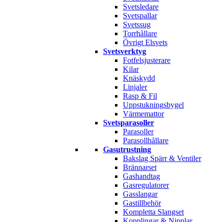
Svetsledare
Svetspallar
Svetssug
Torrhållare
Övrigt Elsvets
Svetsverktyg
Fotfelsjusterare
Kilar
Knäskydd
Linjaler
Rasp & Fil
Uppstukningsbygel
Värmemattor
Svetsparasoller
Parasoller
Parasollhållare
Gasutrustning
Bakslag Spärr & Ventiler
Brännarset
Gashandtag
Gasregulatorer
Gasslangar
Gastillbehör
Kompletta Slangset
Kopplingar & Nipplar