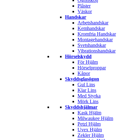
Ögonskölj
Plåster
Väskor
Handskar
Arbetshandskar
Kemhandskar
Kromfria Handskar
Montagehandskar
Svetshandskar
Vibrationshandskar
Hörselskydd
För Hjälm
Hörselproppar
Kåpor
Skyddsglasögon
Gul Lins
Klar Lins
Med Styrka
Mörk Lins
Skyddshjälmar
Kask Hjälm
Milwaukee Hjälm
Petzl Hjälm
Uvex Hjälm
Zekler Hjälm