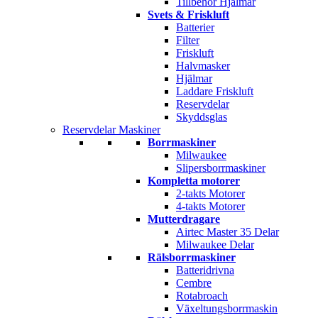
Tillbehör Hjälmar
Svets & Friskluft
Batterier
Filter
Friskluft
Halvmasker
Hjälmar
Laddare Friskluft
Reservdelar
Skyddsglas
Reservdelar Maskiner
Borrmaskiner
Milwaukee
Slipersborrmaskiner
Kompletta motorer
2-takts Motorer
4-takts Motorer
Mutterdragare
Airtec Master 35 Delar
Milwaukee Delar
Rälsborrmaskiner
Batteridrivna
Cembre
Rotabroach
Växeltungsborrmaskin