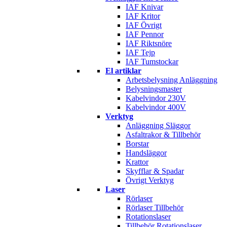
IAF Knivar
IAF Kritor
IAF Övrigt
IAF Pennor
IAF Riktsnöre
IAF Tejp
IAF Tumstockar
El artiklar
Arbetsbelysning Anläggning
Belysningsmaster
Kabelvindor 230V
Kabelvindor 400V
Verktyg
Anläggning Släggor
Asfaltrakor & Tillbehör
Borstar
Handsläggor
Krattor
Skyfflar & Spadar
Övrigt Verktyg
Laser
Rörlaser
Rörlaser Tillbehör
Rotationslaser
Tillbehör Rotationslaser