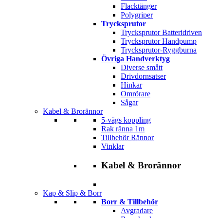
Flacktänger
Polygriper
Trycksprutor
Trycksprutor Batteridriven
Trycksprutor Handpump
Trycksprutor-Ryggburna
Övriga Handverktyg
Diverse smått
Drivdornsatser
Hinkar
Omrörare
Sågar
Kabel & Brorännor
5-vägs koppling
Rak ränna 1m
Tillbehör Rännor
Vinklar
Kabel & Brorännor
Kap & Slip & Borr
Borr & Tillbehör
Avgradare