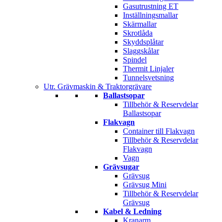
Gasutrustning ET
Inställningsmallar
Skärmallar
Skrotlåda
Skyddsplåtar
Slaggskålar
Spindel
Thermit Linjaler
Tunnelsvetsning
Utr. Grävmaskin & Traktorgrävare
Ballastsopar
Tillbehör & Reservdelar
Ballastsopar
Flakvagn
Container till Flakvagn
Tillbehör & Reservdelar
Flakvagn
Vagn
Grävsugar
Grävsug
Grävsug Mini
Tillbehör & Reservdelar
Grävsug
Kabel & Ledning
Kranarm