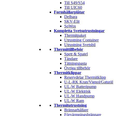
Till S49/S54
Till UIC60
Formhållarplåtar
Delbara
SKV-Elit
SoWos
Kompletta Svetsutrustningar
Thermitpaket
Utrustning Container
Utrustning Svetsbil
Thermittillbehör
Spett & Spatel
Tändare
Tätningspasta
Övriga tillbehör
Thermitklippar
Reservdelar Thermitklipp
U-L-RK Kran/Vignol/Gaturäl
UL-W Batteripump
UL-W Elektrisk
UL-W Handpump
UL-W Ram
Thermitutrustning
Brännarhållare
Förvärmningsbrännare