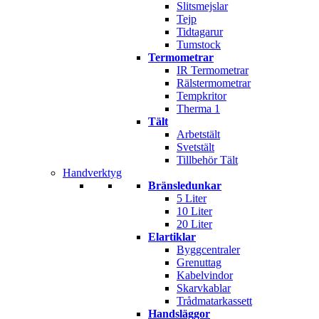
Slitsmejslar
Tejp
Tidtagarur
Tumstock
Termometrar
IR Termometrar
Rälstermometrar
Tempkritor
Therma 1
Tält
Arbetstält
Svetstält
Tillbehör Tält
Handverktyg
Bränsledunkar
5 Liter
10 Liter
20 Liter
Elartiklar
Byggcentraler
Grenuttag
Kabelvindor
Skarvkablar
Trådmatarkassett
Handsläggor