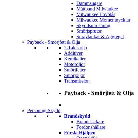
Dammsugare
Måttband Milwaukee
Milwaukee Lövblås
Milwaukee Momentnycklar
Skyddsutrustning
Smörjsprutor
Spraytankar & Aggregat
Payback - Smörjfett & Olja
2-Takts olja
Additiver
Kemikalier
Motoroljor
Smörjfetter
Smörjoljor
Transmission
Payback - Smörjfett & Olja
Personligt Skydd
Brandskydd
Brandsläckare
Fordonshållare
Första Hjälpen