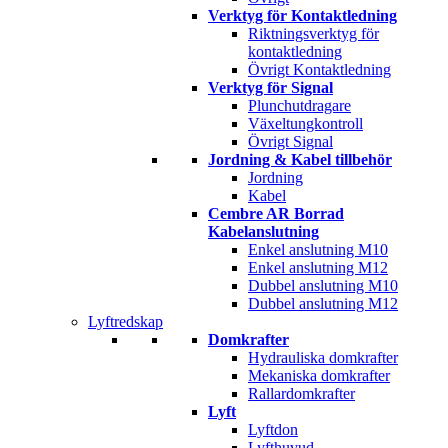
Verktyg för Kontaktledning
Riktningsverktyg för
kontaktledning
Övrigt Kontaktledning
Verktyg för Signal
Plunchutdragare
Växeltungkontroll
Övrigt Signal
Jordning & Kabel tillbehör
Jordning
Kabel
Cembre AR Borrad
Kabelanslutning
Enkel anslutning M10
Enkel anslutning M12
Dubbel anslutning M10
Dubbel anslutning M12
Lyftredskap
Domkrafter
Hydrauliska domkrafter
Mekaniska domkrafter
Rallardomkrafter
Lyft
Lyftdon
Lyfthuvud