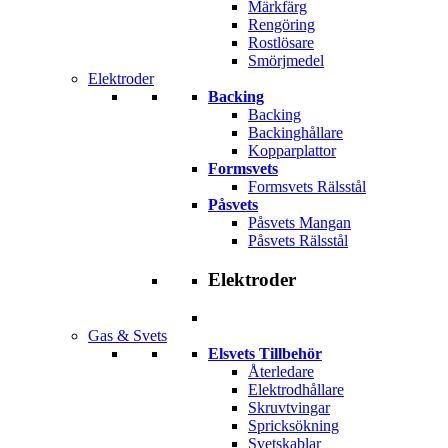
Märkfärg
Rengöring
Rostlösare
Smörjmedel
Elektroder
Backing
Backing
Backinghållare
Kopparplattor
Formsvets
Formsvets Rälsstål
Påsvets
Påsvets Mangan
Påsvets Rälsstål
Elektroder
Gas & Svets
Elsvets Tillbehör
Återledare
Elektrodhållare
Skruvtvingar
Spricksökning
Svetskablar