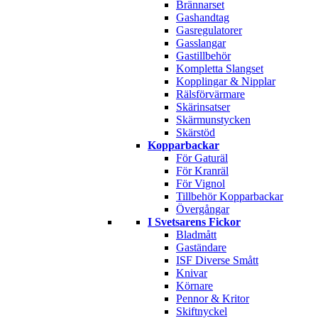
Brännarset
Gashandtag
Gasregulatorer
Gasslangar
Gastillbehör
Kompletta Slangset
Kopplingar & Nipplar
Rälsförvärmare
Skärinsatser
Skärmunstycken
Skärstöd
Kopparbackar
För Gaturäl
För Kranräl
För Vignol
Tillbehör Kopparbackar
Övergångar
I Svetsarens Fickor
Bladmått
Gaständare
ISF Diverse Smått
Knivar
Körnare
Pennor & Kritor
Skiftnyckel