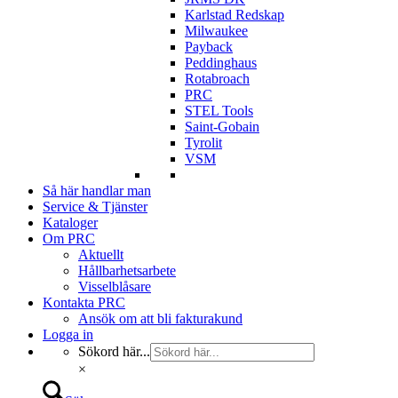
Karlstad Redskap
Milwaukee
Payback
Peddinghaus
Rotabroach
PRC
STEL Tools
Saint-Gobain
Tyrolit
VSM
Så här handlar man
Service & Tjänster
Kataloger
Om PRC
Aktuellt
Hållbarhetsarbete
Visselblåsare
Kontakta PRC
Ansök om att bli fakturakund
Logga in
Sökord här...
×