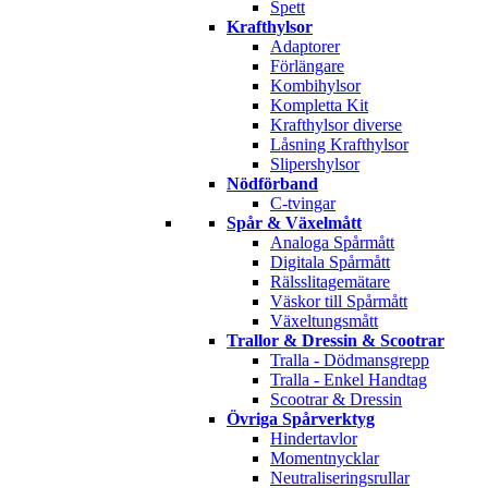
Spett
Krafthylsor
Adaptorer
Förlängare
Kombihylsor
Kompletta Kit
Krafthylsor diverse
Låsning Krafthylsor
Slipershylsor
Nödförband
C-tvingar
Spår & Växelmått
Analoga Spårmått
Digitala Spårmått
Rälsslitagemätare
Väskor till Spårmått
Växeltungsmått
Trallor & Dressin & Scootrar
Tralla - Dödmansgrepp
Tralla - Enkel Handtag
Scootrar & Dressin
Övriga Spårverktyg
Hindertavlor
Momentnycklar
Neutraliseringsrullar