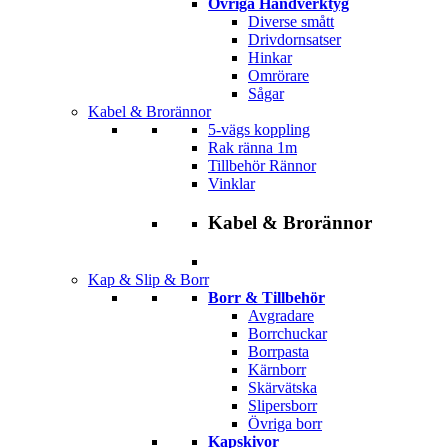
Övriga Handverktyg
Diverse smått
Drivdornsatser
Hinkar
Omrörare
Sågar
Kabel & Brorännor
5-vägs koppling
Rak ränna 1m
Tillbehör Rännor
Vinklar
Kabel & Brorännor
Kap & Slip & Borr
Borr & Tillbehör
Avgradare
Borrchuckar
Borrpasta
Kärnborr
Skärvätska
Slipersborr
Övriga borr
Kapskivor