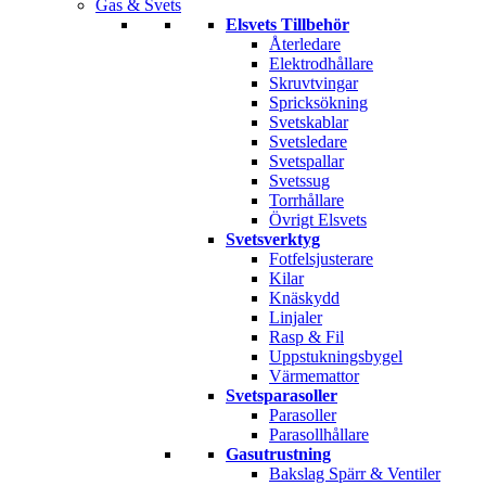
Gas & Svets
Elsvets Tillbehör
Återledare
Elektrodhållare
Skruvtvingar
Spricksökning
Svetskablar
Svetsledare
Svetspallar
Svetssug
Torrhållare
Övrigt Elsvets
Svetsverktyg
Fotfelsjusterare
Kilar
Knäskydd
Linjaler
Rasp & Fil
Uppstukningsbygel
Värmemattor
Svetsparasoller
Parasoller
Parasollhållare
Gasutrustning
Bakslag Spärr & Ventiler