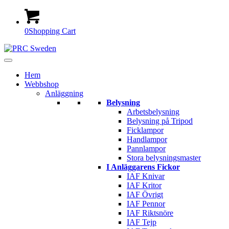
0
Shopping Cart
Hem
Webbshop
Anläggning
Belysning
Arbetsbelysning
Belysning på Tripod
Ficklampor
Handlampor
Pannlampor
Stora belysningsmaster
I Anläggarens Fickor
IAF Knivar
IAF Kritor
IAF Övrigt
IAF Pennor
IAF Riktsnöre
IAF Tejp