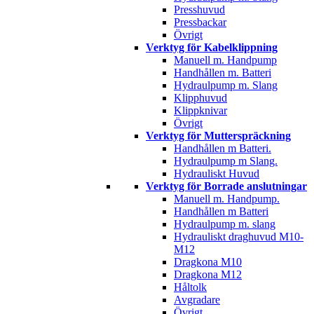
Presshuvud
Pressbackar
Övrigt
Verktyg för Kabelklippning
Manuell m. Handpump
Handhållen m. Batteri
Hydraulpump m. Slang
Klipphuvud
Klippknivar
Övrigt
Verktyg för Mutterspräckning
Handhållen m Batteri.
Hydraulpump m Slang.
Hydrauliskt Huvud
Verktyg för Borrade anslutningar
Manuell m. Handpump.
Handhållen m Batteri
Hydraulpump m. slang
Hydrauliskt draghuvud M10-
M12
Dragkona M10
Dragkona M12
Håltolk
Avgradare
Övrigt