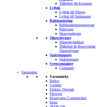
Tillbehör till Kranarm
Lyftok
Lyftok till Slipers
Lyftok till Spårspann
Rälshantering
Rälshanteringsaggregat
Rälsvagn
Skarvreglerare
Slipersbytare
Slipersbytarblad
Tillbehör & Reservdelar
Slipersbytare
Spårstoppare
Spårstoppare
Svetscontainer
Container
Varumärke
Varumärke
Bahco
Cembre
Elektro-Thermit
Flexovit
Husqvarna Construction
Irega
JRMS DK