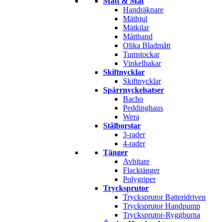
Mått & Mät
Handräknare
Mäthjul
Mätkilar
Måttband
Olika Bladmått
Tumstockar
Vinkelhakar
Skiftnycklar
Skiftnycklar
Spärrnyckelsatser
Bacho
Peddinghaus
Wera
Stålborstar
3-rader
4-rader
Tänger
Avbitare
Flacktänger
Polygriper
Trycksprutor
Trycksprutor Batteridriven
Trycksprutor Handpump
Trycksprutor-Ryggburna