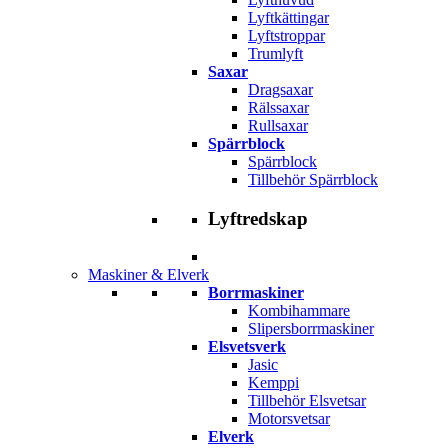
Lyftkättingar
Lyftstroppar
Trumlyft
Saxar
Dragsaxar
Rälssaxar
Rullsaxar
Spärrblock
Spärrblock
Tillbehör Spärrblock
Lyftredskap
Maskiner & Elverk
Borrmaskiner
Kombihammare
Slipersborrmaskiner
Elsvetsverk
Jasic
Kemppi
Tillbehör Elsvetsar
Motorsvetsar
Elverk