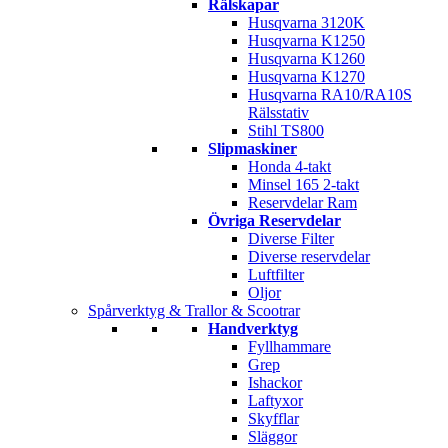
Rälskapar
Husqvarna 3120K
Husqvarna K1250
Husqvarna K1260
Husqvarna K1270
Husqvarna RA10/RA10S
Rälsstativ
Stihl TS800
Slipmaskiner
Honda 4-takt
Minsel 165 2-takt
Reservdelar Ram
Övriga Reservdelar
Diverse Filter
Diverse reservdelar
Luftfilter
Oljor
Spårverktyg & Trallor & Scootrar
Handverktyg
Fyllhammare
Grep
Ishackor
Laftyxor
Skyfflar
Släggor