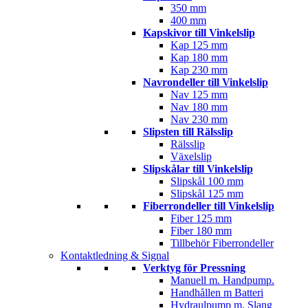
350 mm
400 mm
Kapskivor till Vinkelslip
Kap 125 mm
Kap 180 mm
Kap 230 mm
Navrondeller till Vinkelslip
Nav 125 mm
Nav 180 mm
Nav 230 mm
Slipsten till Rälsslip
Rälsslip
Växelslip
Slipskålar till Vinkelslip
Slipskål 100 mm
Slipskål 125 mm
Fiberrondeller till Vinkelslip
Fiber 125 mm
Fiber 180 mm
Tillbehör Fiberrondeller
Kontaktledning & Signal
Verktyg för Pressning
Manuell m. Handpump.
Handhållen m Batteri
Hydraulpump m. Slang