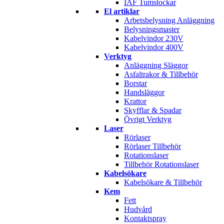
IAF Tumstockar
El artiklar
Arbetsbelysning Anläggning
Belysningsmaster
Kabelvindor 230V
Kabelvindor 400V
Verktyg
Anläggning Släggor
Asfaltrakor & Tillbehör
Borstar
Handsläggor
Krattor
Skyfflar & Spadar
Övrigt Verktyg
Laser
Rörlaser
Rörlaser Tillbehör
Rotationslaser
Tillbehör Rotationslaser
Kabelsökare
Kabelsökare & Tillbehör
Kem
Fett
Hudvård
Kontaktspray