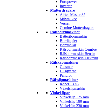
Europower
Inverter
Mutterdragare
Airtec Master 35
Milwaukee
Vessel
Cembre Mutterdragare
Rälsborrmaskiner
Batteriborrmaskin
Borrlinjaler
Borrmallar
Rälsborrmaskin Cembre
Rälsborrmaskin Bensin
Rälsborrmaskin Elektrisk
Rälskapmaskiner
Geismar
Husqvarna
Pandrol
Rälsslipmaskiner
Robel 13.45
Växelslipmaskin
Vinkelslipar
Vinkelslip 125 mm
Vinkelslip 180 mm
Vinkelslip 230 mm