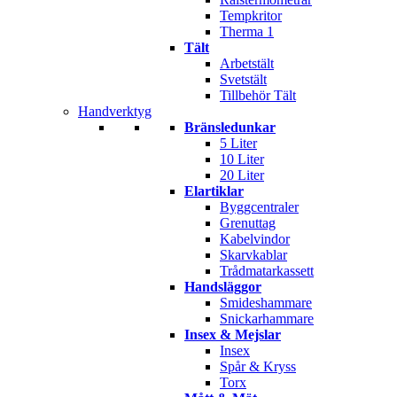
Tempkritor
Therma 1
Tält
Arbetstält
Svetstält
Tillbehör Tält
Handverktyg
Bränsledunkar
5 Liter
10 Liter
20 Liter
Elartiklar
Byggcentraler
Grenuttag
Kabelvindor
Skarvkablar
Trådmatarkassett
Handsläggor
Smideshammare
Snickarhammare
Insex & Mejslar
Insex
Spår & Kryss
Torx