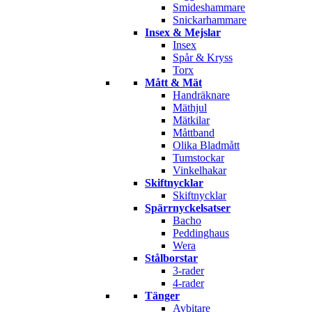
Smideshammare
Snickarhammare
Insex & Mejslar
Insex
Spår & Kryss
Torx
Mått & Mät
Handräknare
Mäthjul
Mätkilar
Måttband
Olika Bladmått
Tumstockar
Vinkelhakar
Skiftnycklar
Skiftnycklar
Spärrnyckelsatser
Bacho
Peddinghaus
Wera
Stålborstar
3-rader
4-rader
Tänger
Avbitare