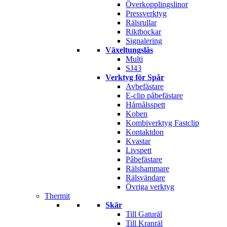
Överkopplingslinor
Pressverktyg
Rälsrullar
Riktbockar
Signalering
Växeltungslås
Multi
SJ43
Verktyg för Spår
Avbefästare
E-clip påbefästare
Hårnålsspett
Koben
Kombiverktyg Fastclip
Kontaktdon
Kvastar
Livspett
Påbefästare
Rälshammare
Rälsvändare
Övriga verktyg
Thermit
Skär
Till Gaturäl
Till Kranräl