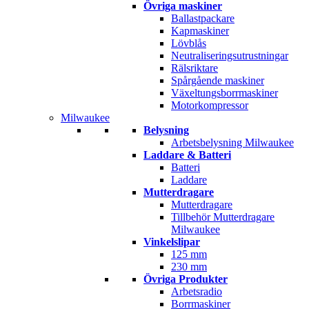
Övriga maskiner
Ballastpackare
Kapmaskiner
Lövblås
Neutraliseringsutrustningar
Rälsriktare
Spårgående maskiner
Växeltungsborrmaskiner
Motorkompressor
Milwaukee
Belysning
Arbetsbelysning Milwaukee
Laddare & Batteri
Batteri
Laddare
Mutterdragare
Mutterdragare
Tillbehör Mutterdragare
Milwaukee
Vinkelslipar
125 mm
230 mm
Övriga Produkter
Arbetsradio
Borrmaskiner