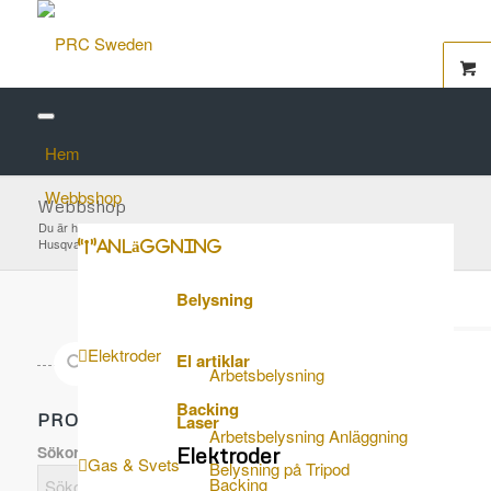
Hem
Webbshop
Webbshop
Du är här:
Startsida
/
Webbshop
/
Reservdelar Maskiner
/
Rälskapar
/
Husqvarna 3120K
/
Låstätning – Husqvarna 3122 K
Anläggning
Belysning
Elektroder
El artiklar
Arbetsbelysning
Backing
PRODUKTSÖK…
Laser
Arbetsbelysning Anläggning
Sökord här...
Elektroder
Gas & Svets
Belysning på Tripod
Backing