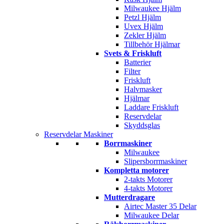
Milwaukee Hjälm
Petzl Hjälm
Uvex Hjälm
Zekler Hjälm
Tillbehör Hjälmar
Svets & Friskluft
Batterier
Filter
Friskluft
Halvmasker
Hjälmar
Laddare Friskluft
Reservdelar
Skyddsglas
Reservdelar Maskiner
Borrmaskiner
Milwaukee
Slipersborrmaskiner
Kompletta motorer
2-takts Motorer
4-takts Motorer
Mutterdragare
Airtec Master 35 Delar
Milwaukee Delar