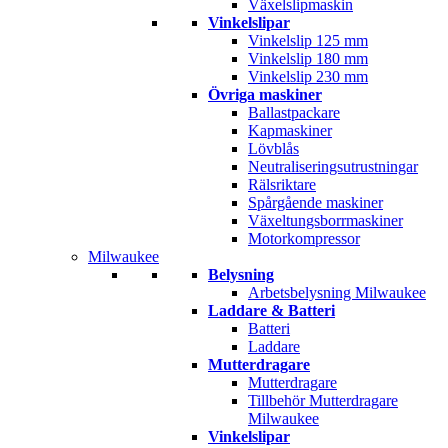
Växelslipmaskin
Vinkelslipar
Vinkelslip 125 mm
Vinkelslip 180 mm
Vinkelslip 230 mm
Övriga maskiner
Ballastpackare
Kapmaskiner
Lövblås
Neutraliseringsutrustningar
Rälsriktare
Spårgående maskiner
Växeltungsborrmaskiner
Motorkompressor
Milwaukee
Belysning
Arbetsbelysning Milwaukee
Laddare & Batteri
Batteri
Laddare
Mutterdragare
Mutterdragare
Tillbehör Mutterdragare
Milwaukee
Vinkelslipar