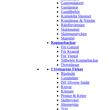
Gasregulatorer
Gasslangar
Gastillbehör
Kompletta Slangset
Kopplingar & Nipplar
Rälsförvärmare
Skärinsatser
Skärmunstycken
Skärstöd
Kopparbackar
För Gaturäl
För Kranräl
För Vignol
Tillbehör Kopparbackar
Övergångar
I Svetsarens Fickor
Bladmått
Gaständare
ISF Diverse Smått
Knivar
Körnare
Pennor & Kritor
Skiftnyckel
Slitsmejslar
Tejp