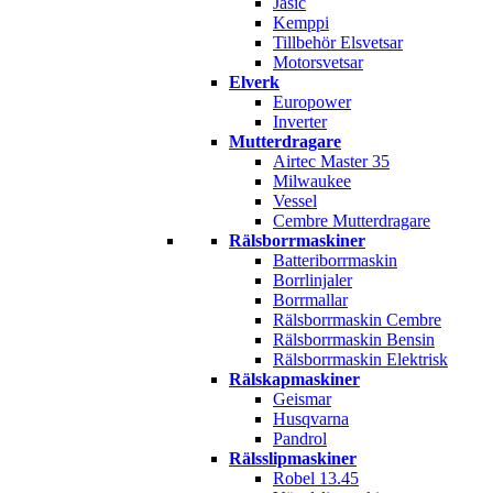
Jasic
Kemppi
Tillbehör Elsvetsar
Motorsvetsar
Elverk
Europower
Inverter
Mutterdragare
Airtec Master 35
Milwaukee
Vessel
Cembre Mutterdragare
Rälsborrmaskiner
Batteriborrmaskin
Borrlinjaler
Borrmallar
Rälsborrmaskin Cembre
Rälsborrmaskin Bensin
Rälsborrmaskin Elektrisk
Rälskapmaskiner
Geismar
Husqvarna
Pandrol
Rälsslipmaskiner
Robel 13.45