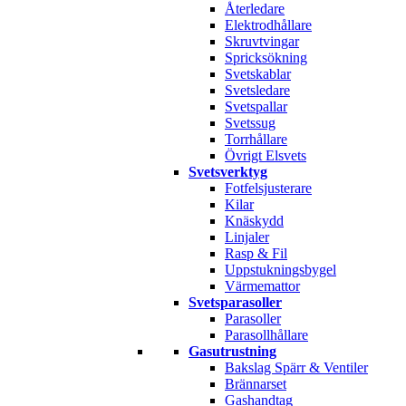
Återledare
Elektrodhållare
Skruvtvingar
Spricksökning
Svetskablar
Svetsledare
Svetspallar
Svetssug
Torrhållare
Övrigt Elsvets
Svetsverktyg
Fotfelsjusterare
Kilar
Knäskydd
Linjaler
Rasp & Fil
Uppstukningsbygel
Värmemattor
Svetsparasoller
Parasoller
Parasollhållare
Gasutrustning
Bakslag Spärr & Ventiler
Brännarset
Gashandtag