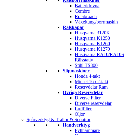
Rälsborrmaskiner
Batteridrivna
Cembre
Rotabroach
Växeltungsborrmaskin
Rälskapar
Husqvarna 3120K
Husqvarna K1250
Husqvarna K1260
Husqvarna K1270
Husqvarna RA10/RA10S
Rälsstativ
Stihl TS800
Slipmaskiner
Honda 4-takt
Minsel 165 2-takt
Reservdelar Ram
Övriga Reservdelar
Diverse Filter
Diverse reservdelar
Luftfilter
Oljor
Spårverktyg & Trallor & Scootrar
Handverktyg
Fyllhammare