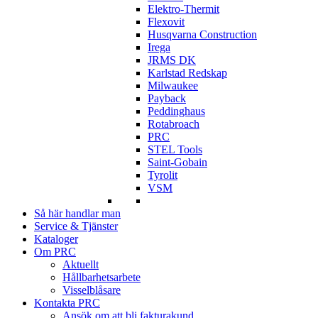
Elektro-Thermit
Flexovit
Husqvarna Construction
Irega
JRMS DK
Karlstad Redskap
Milwaukee
Payback
Peddinghaus
Rotabroach
PRC
STEL Tools
Saint-Gobain
Tyrolit
VSM
Så här handlar man
Service & Tjänster
Kataloger
Om PRC
Aktuellt
Hållbarhetsarbete
Visselblåsare
Kontakta PRC
Ansök om att bli fakturakund