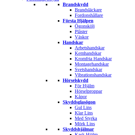
Brandskydd
Brandsläckare
Fordonshållare
Första Hjälpen
Ögonskölj
Plåster
Väskor
Handskar
Arbetshandskar
Kemhandskar
Kromfria Handskar
Montagehandskar
Svetshandskar
Vibrationshandskar
Hörselskydd
För Hjälm
Hörselproppar
Kåpor
Skyddsglasögon
Gul Lins
Klar Lins
Med Styrka
Mörk Lins
Skyddshjälmar
Kask Hjälm