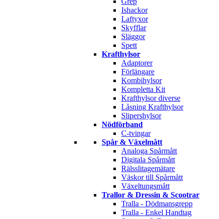
Grep
Ishackor
Laftyxor
Skyfflar
Släggor
Spett
Krafthylsor
Adaptorer
Förlängare
Kombihylsor
Kompletta Kit
Krafthylsor diverse
Låsning Krafthylsor
Slipershylsor
Nödförband
C-tvingar
Spår & Växelmått
Analoga Spårmått
Digitala Spårmått
Rälsslitagemätare
Väskor till Spårmått
Växeltungsmått
Trallor & Dressin & Scootrar
Tralla - Dödmansgrepp
Tralla - Enkel Handtag