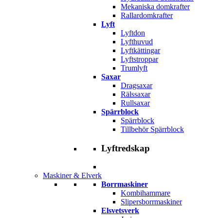
Mekaniska domkrafter
Rallardomkrafter
Lyft
Lyftdon
Lyfthuvud
Lyftkättingar
Lyftstroppar
Trumlyft
Saxar
Dragsaxar
Rälssaxar
Rullsaxar
Spärrblock
Spärrblock
Tillbehör Spärrblock
Lyftredskap
Maskiner & Elverk
Borrmaskiner
Kombihammare
Slipersborrmaskiner
Elsvetsverk