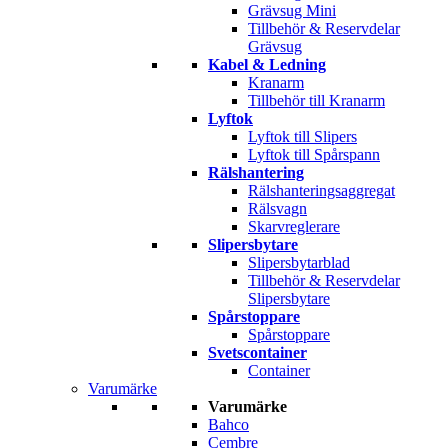
Grävsug Mini
Tillbehör & Reservdelar
Grävsug
Kabel & Ledning
Kranarm
Tillbehör till Kranarm
Lyftok
Lyftok till Slipers
Lyftok till Spårspann
Rälshantering
Rälshanteringsaggregat
Rälsvagn
Skarvreglerare
Slipersbytare
Slipersbytarblad
Tillbehör & Reservdelar
Slipersbytare
Spårstoppare
Spårstoppare
Svetscontainer
Container
Varumärke
Varumärke
Bahco
Cembre