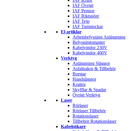
IAF Kritor
IAF Övrigt
IAF Pennor
IAF Riktsnöre
IAF Tejp
IAF Tumstockar
El artiklar
Arbetsbelysning Anläggning
Belysningsmaster
Kabelvindor 230V
Kabelvindor 400V
Verktyg
Anläggning Släggor
Asfaltrakor & Tillbehör
Borstar
Handsläggor
Krattor
Skyfflar & Spadar
Övrigt Verktyg
Laser
Rörlaser
Rörlaser Tillbehör
Rotationslaser
Tillbehör Rotationslaser
Kabelsökare