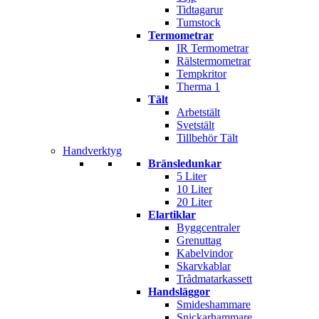
Tidtagarur
Tumstock
Termometrar
IR Termometrar
Rälstermometrar
Tempkritor
Therma 1
Tält
Arbetstält
Svetstält
Tillbehör Tält
Handverktyg
Bränsledunkar
5 Liter
10 Liter
20 Liter
Elartiklar
Byggcentraler
Grenuttag
Kabelvindor
Skarvkablar
Trådmatarkassett
Handsläggor
Smideshammare
Snickarhammare