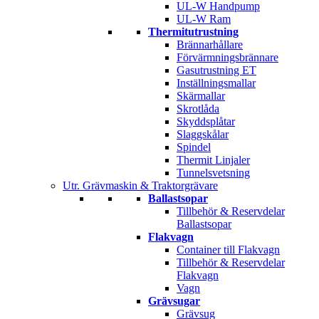
UL-W Handpump
UL-W Ram
Thermitutrustning
Brännarhållare
Förvärmningsbrännare
Gasutrustning ET
Inställningsmallar
Skärmallar
Skrotlåda
Skyddsplåtar
Slaggskålar
Spindel
Thermit Linjaler
Tunnelsvetsning
Utr. Grävmaskin & Traktorgrävare
Ballastsopar
Tillbehör & Reservdelar
Ballastsopar
Flakvagn
Container till Flakvagn
Tillbehör & Reservdelar
Flakvagn
Vagn
Grävsugar
Grävsug