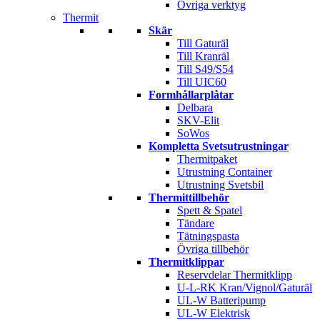
Övriga verktyg
Thermit
Skär
Till Gaturäl
Till Kranräl
Till S49/S54
Till UIC60
Formhållarplåtar
Delbara
SKV-Elit
SoWos
Kompletta Svetsutrustningar
Thermitpaket
Utrustning Container
Utrustning Svetsbil
Thermittillbehör
Spett & Spatel
Tändare
Tätningspasta
Övriga tillbehör
Thermitklippar
Reservdelar Thermitklipp
U-L-RK Kran/Vignol/Gaturäl
UL-W Batteripump
UL-W Elektrisk