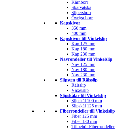
Kärnborr
Skärvätska
Slipersborr
Övriga borr
Kapskivor
350 mm
400 mm
Kapskivor till Vinkelslip
Kap 125 mm
Kap 180 mm
Kap 230 mm
Navrondeller till Vinkelslip
Nav 125 mm
Nav 180 mm
Nav 230 mm
Slipsten till Rälsslip
Rälsslip
Växelslip
Slipskålar till Vinkelslip
Slipskål 100 mm
Slipskål 125 mm
Fiberrondeller till Vinkelslip
Fiber 125 mm
Fiber 180 mm
Tillbehör Fiberrondeller