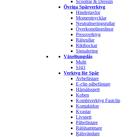
Scootrar & Dressin
Övriga Spårverktyg
Hindertavlor
Momentnycklar
Neutraliseringsrullar
Överkopplingslinor
Pressverktyg
Rälsrullar
Riktbockar
Signalering
Växeltungslås
Multi
SJ43
Verktyg för Spår
Avbefästare
E-clip påbefästare
Hårnålsspett
Koben
Kombiverktyg Fastclip
Kontaktdon
Kvastar
Livspett
Påbefästare
Rälshammare
Rälsvändare