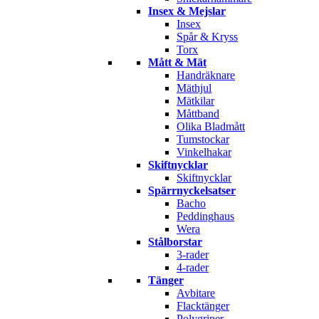
Insex & Mejslar
Insex
Spår & Kryss
Torx
Mått & Mät
Handräknare
Mäthjul
Mätkilar
Måttband
Olika Bladmått
Tumstockar
Vinkelhakar
Skiftnycklar
Skiftnycklar
Spärrnyckelsatser
Bacho
Peddinghaus
Wera
Stålborstar
3-rader
4-rader
Tänger
Avbitare
Flacktänger
Polygriper