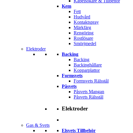
Kabelsökare & Tillbehör
Kem
Fett
Hudvård
Kontaktspray
Märkfärg
Rengöring
Rostlösare
Smörjmedel
Elektroder
Backing
Backing
Backinghållare
Kopparplattor
Formsvets
Formsvets Rälsstål
Påsvets
Påsvets Mangan
Påsvets Rälsstål
Elektroder
Gas & Svets
Elsvets Tillbehör