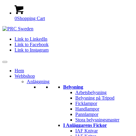
0
Shopping Cart
Link to LinkedIn
Link to Facebook
Link to Instagram
Hem
Webbshop
Anläggning
Belysning
Arbetsbelysning
Belysning på Tripod
Ficklampor
Handlampor
Pannlampor
Stora belysningsmaster
I Anläggarens Fickor
IAF Knivar