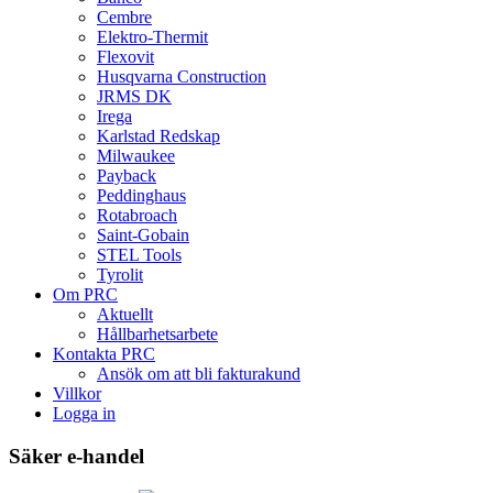
Cembre
Elektro-Thermit
Flexovit
Husqvarna Construction
JRMS DK
Irega
Karlstad Redskap
Milwaukee
Payback
Peddinghaus
Rotabroach
Saint-Gobain
STEL Tools
Tyrolit
Om PRC
Aktuellt
Hållbarhetsarbete
Kontakta PRC
Ansök om att bli fakturakund
Villkor
Logga in
Säker e-handel