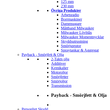
125 mm
230 mm
Övriga Produkter
Arbetsradio
Borrmaskiner
Dammsugare
Måttband Milwaukee
Milwaukee Lövblås
Milwaukee Momentnycklar
Skyddsutrustning
Smörjsprutor
Spraytankar & Aggregat
Payback - Smörjfett & Olja
2-Takts olja
Additiver
Kemikalier
Motoroljor
Smörjfetter
Smörjoljor
Transmission
Payback - Smörjfett & Olja
Personligt Skydd