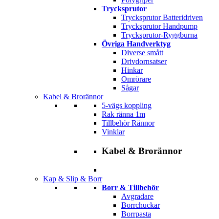
Trycksprutor
Trycksprutor Batteridriven
Trycksprutor Handpump
Trycksprutor-Ryggburna
Övriga Handverktyg
Diverse smått
Drivdornsatser
Hinkar
Omrörare
Sågar
Kabel & Brorännor
5-vägs koppling
Rak ränna 1m
Tillbehör Rännor
Vinklar
Kabel & Brorännor
Kap & Slip & Borr
Borr & Tillbehör
Avgradare
Borrchuckar
Borrpasta