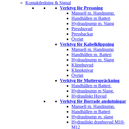
Kontaktledning & Signal
Verktyg för Pressning
Manuell m. Handpump.
Handhållen m Batteri
Hydraulpump m. Slang
Presshuvud
Pressbackar
Övrigt
Verktyg för Kabelklippning
Manuell m. Handpump
Handhållen m. Batteri
Hydraulpump m. Slang
Klipphuvud
Klippknivar
Övrigt
Verktyg för Mutterspräckning
Handhållen m Batteri.
Hydraulpump m Slang.
Hydrauliskt Huvud
Verktyg för Borrade anslutningar
Manuell m. Handpump.
Handhållen m Batteri
Hydraulpump m. slang
Hydrauliskt draghuvud M10-
M12