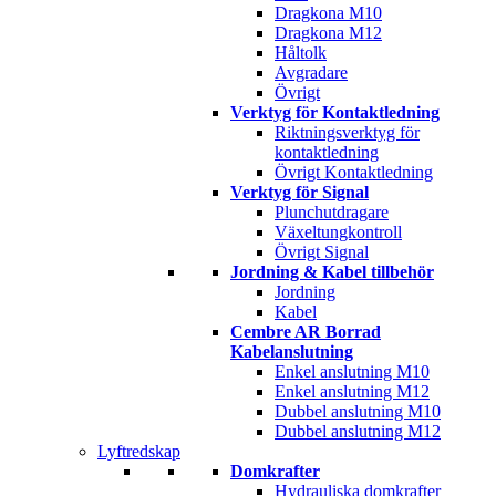
Dragkona M10
Dragkona M12
Håltolk
Avgradare
Övrigt
Verktyg för Kontaktledning
Riktningsverktyg för
kontaktledning
Övrigt Kontaktledning
Verktyg för Signal
Plunchutdragare
Växeltungkontroll
Övrigt Signal
Jordning & Kabel tillbehör
Jordning
Kabel
Cembre AR Borrad
Kabelanslutning
Enkel anslutning M10
Enkel anslutning M12
Dubbel anslutning M10
Dubbel anslutning M12
Lyftredskap
Domkrafter
Hydrauliska domkrafter