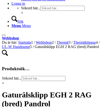
Logga in
Sökord här...
×
Sök
Menu
Menu
Webbshop
Du är här:
Startsida
1
/
Webbshop
2
/
Thermit
3
/
Thermitklippar
4
/
UL-W Handpump
5
/
Gaturälsklipp EGH 2 RAG (bred) Pandrol
Produktsök…
Sökord här...
×
Gaturälsklipp EGH 2 RAG
(bred) Pandrol