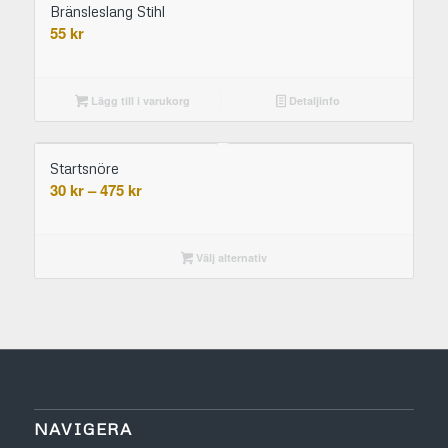
Bränsleslang Stihl
55
kr
Lägg till i varukorg
Detaljinfo
Startsnöre
Prisintervall:
30
kr
–
475
kr
30 kr
till
475 kr
Välj alternativ
NAVIGERA