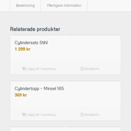
Beskrivning
Ytterligare information
Relaterade produkter
Cylindersats Stihl
1 299
kr
Lägg till i varukorg
Detaljinfo
Cylindertopp – Minsel 165
369
kr
Lägg till i varukorg
Detaljinfo