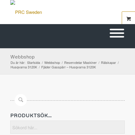
Webbshop
Du är här:
Startsida
/
Webbshop
/
Reservdelar Maskiner
/
Rälskapar
/
Husqvarna 3120K
/
Fjäder Gasspärr – Husqvarna 3120K
PRODUKTSÖK…