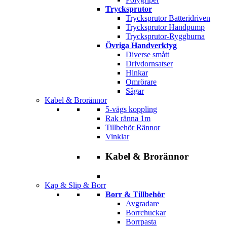
Trycksprutor
Trycksprutor Batteridriven
Trycksprutor Handpump
Trycksprutor-Ryggburna
Övriga Handverktyg
Diverse smått
Drivdornsatser
Hinkar
Omrörare
Sågar
Kabel & Brorännor
5-vägs koppling
Rak ränna 1m
Tillbehör Rännor
Vinklar
Kabel & Brorännor
Kap & Slip & Borr
Borr & Tillbehör
Avgradare
Borrchuckar
Borrpasta