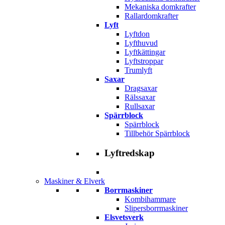
Mekaniska domkrafter
Rallardomkrafter
Lyft
Lyftdon
Lyfthuvud
Lyftkättingar
Lyftstroppar
Trumlyft
Saxar
Dragsaxar
Rälssaxar
Rullsaxar
Spärrblock
Spärrblock
Tillbehör Spärrblock
Lyftredskap
Maskiner & Elverk
Borrmaskiner
Kombihammare
Slipersborrmaskiner
Elsvetsverk