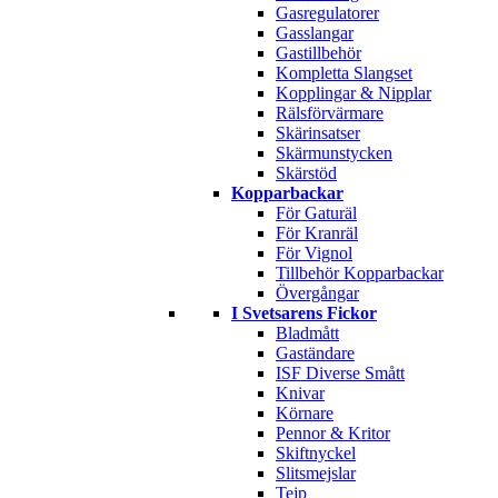
Gasregulatorer
Gasslangar
Gastillbehör
Kompletta Slangset
Kopplingar & Nipplar
Rälsförvärmare
Skärinsatser
Skärmunstycken
Skärstöd
Kopparbackar
För Gaturäl
För Kranräl
För Vignol
Tillbehör Kopparbackar
Övergångar
I Svetsarens Fickor
Bladmått
Gaständare
ISF Diverse Smått
Knivar
Körnare
Pennor & Kritor
Skiftnyckel
Slitsmejslar
Tejp