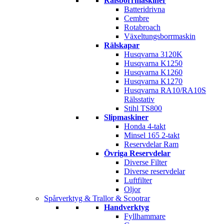
Rälsborrmaskiner
Batteridrivna
Cembre
Rotabroach
Växeltungsborrmaskin
Rälskapar
Husqvarna 3120K
Husqvarna K1250
Husqvarna K1260
Husqvarna K1270
Husqvarna RA10/RA10S
Rälsstativ
Stihl TS800
Slipmaskiner
Honda 4-takt
Minsel 165 2-takt
Reservdelar Ram
Övriga Reservdelar
Diverse Filter
Diverse reservdelar
Luftfilter
Oljor
Spårverktyg & Trallor & Scootrar
Handverktyg
Fyllhammare