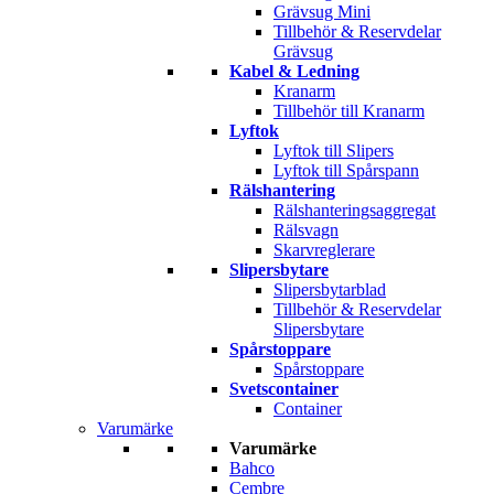
Grävsug Mini
Tillbehör & Reservdelar
Grävsug
Kabel & Ledning
Kranarm
Tillbehör till Kranarm
Lyftok
Lyftok till Slipers
Lyftok till Spårspann
Rälshantering
Rälshanteringsaggregat
Rälsvagn
Skarvreglerare
Slipersbytare
Slipersbytarblad
Tillbehör & Reservdelar
Slipersbytare
Spårstoppare
Spårstoppare
Svetscontainer
Container
Varumärke
Varumärke
Bahco
Cembre