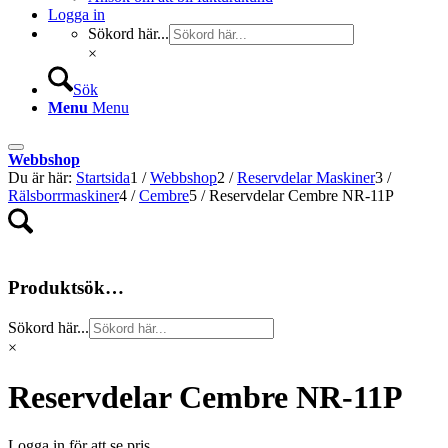
Logga in
Sökord här...
×
Sök
Menu
Menu
Webbshop
Du är här:
Startsida
1
/
Webbshop
2
/
Reservdelar Maskiner
3
/
Rälsborrmaskiner
4
/
Cembre
5
/
Reservdelar Cembre NR-11P
Produktsök…
Sökord här...
×
Reservdelar Cembre NR-11P
Logga in för att se pris