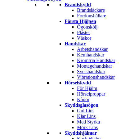
Brandskydd
Brandsläckare
Fordonshållare
Första Hjälpen
Ögonskölj
Plåster
Väskor
Handskar
Arbetshandskar
Kemhandskar
Kromfria Handskar
Montagehandskar
Svetshandskar
Vibrationshandskar
Hörselskydd
För Hjälm
Hörselproppar
Kåpor
Skyddsglasögon
Gul Lins
Klar Lins
Med Styrka
Mörk Lins
Skyddshjälmar
Kask Hjälm