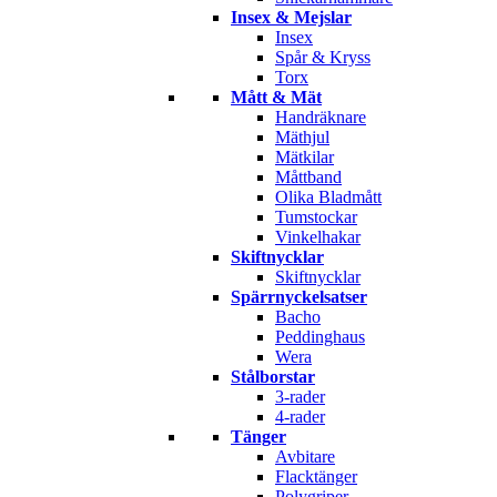
Insex & Mejslar
Insex
Spår & Kryss
Torx
Mått & Mät
Handräknare
Mäthjul
Mätkilar
Måttband
Olika Bladmått
Tumstockar
Vinkelhakar
Skiftnycklar
Skiftnycklar
Spärrnyckelsatser
Bacho
Peddinghaus
Wera
Stålborstar
3-rader
4-rader
Tänger
Avbitare
Flacktänger
Polygriper