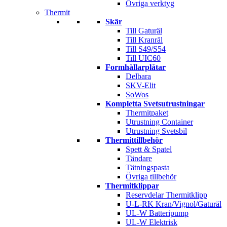
Övriga verktyg
Thermit
Skär
Till Gaturäl
Till Kranräl
Till S49/S54
Till UIC60
Formhållarplåtar
Delbara
SKV-Elit
SoWos
Kompletta Svetsutrustningar
Thermitpaket
Utrustning Container
Utrustning Svetsbil
Thermittillbehör
Spett & Spatel
Tändare
Tätningspasta
Övriga tillbehör
Thermitklippar
Reservdelar Thermitklipp
U-L-RK Kran/Vignol/Gaturäl
UL-W Batteripump
UL-W Elektrisk