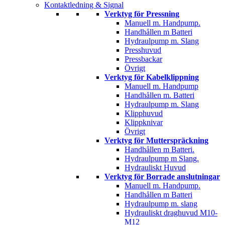
Kontaktledning & Signal
Verktyg för Pressning
Manuell m. Handpump.
Handhållen m Batteri
Hydraulpump m. Slang
Presshuvud
Pressbackar
Övrigt
Verktyg för Kabelklippning
Manuell m. Handpump
Handhållen m. Batteri
Hydraulpump m. Slang
Klipphuvud
Klippknivar
Övrigt
Verktyg för Mutterspräckning
Handhållen m Batteri.
Hydraulpump m Slang.
Hydrauliskt Huvud
Verktyg för Borrade anslutningar
Manuell m. Handpump.
Handhållen m Batteri
Hydraulpump m. slang
Hydrauliskt draghuvud M10-
M12