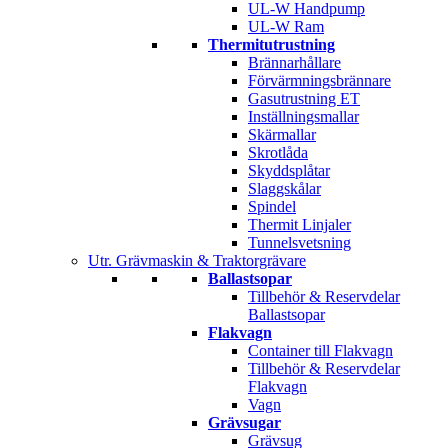
UL-W Handpump
UL-W Ram
Thermitutrustning
Brännarhållare
Förvärmningsbrännare
Gasutrustning ET
Inställningsmallar
Skärmallar
Skrotlåda
Skyddsplåtar
Slaggskålar
Spindel
Thermit Linjaler
Tunnelsvetsning
Utr. Grävmaskin & Traktorgrävare
Ballastsopar
Tillbehör & Reservdelar
Ballastsopar
Flakvagn
Container till Flakvagn
Tillbehör & Reservdelar
Flakvagn
Vagn
Grävsugar
Grävsug