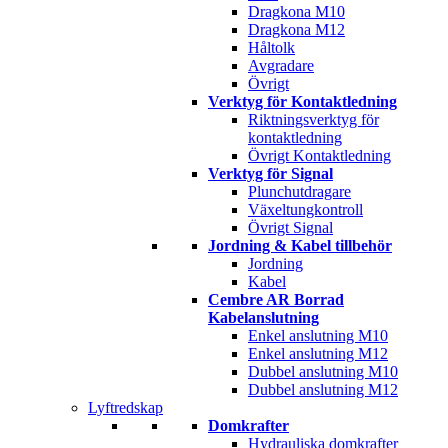
Dragkona M10
Dragkona M12
Håltolk
Avgradare
Övrigt
Verktyg för Kontaktledning
Riktningsverktyg för
kontaktledning
Övrigt Kontaktledning
Verktyg för Signal
Plunchutdragare
Växeltungkontroll
Övrigt Signal
Jordning & Kabel tillbehör
Jordning
Kabel
Cembre AR Borrad
Kabelanslutning
Enkel anslutning M10
Enkel anslutning M12
Dubbel anslutning M10
Dubbel anslutning M12
Lyftredskap
Domkrafter
Hydrauliska domkrafter