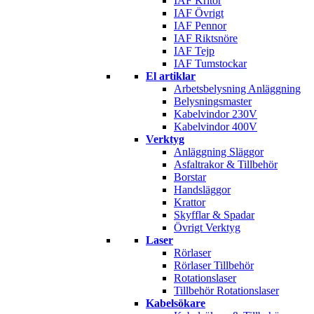
IAF Kritor
IAF Övrigt
IAF Pennor
IAF Riktsnöre
IAF Tejp
IAF Tumstockar
El artiklar
Arbetsbelysning Anläggning
Belysningsmaster
Kabelvindor 230V
Kabelvindor 400V
Verktyg
Anläggning Släggor
Asfaltrakor & Tillbehör
Borstar
Handsläggor
Krattor
Skyfflar & Spadar
Övrigt Verktyg
Laser
Rörlaser
Rörlaser Tillbehör
Rotationslaser
Tillbehör Rotationslaser
Kabelsökare