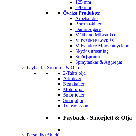
125 mm
230 mm
Övriga Produkter
Arbetsradio
Borrmaskiner
Dammsugare
Måttband Milwaukee
Milwaukee Lövblås
Milwaukee Momentnycklar
Skyddsutrustning
Smörjsprutor
Spraytankar & Aggregat
Payback - Smörjfett & Olja
2-Takts olja
Additiver
Kemikalier
Motoroljor
Smörjfetter
Smörjoljor
Transmission
Payback - Smörjfett & Olja
Personligt Skydd