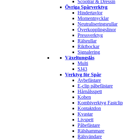
Scootrar & Dressin
Övriga Spårverktyg
Hindertavlor
Momentnycklar
Neutraliseringsrullar
Överkopplingslinor
Pressverktyg
Rälsrullar
Riktbockar
Signalering
Växeltungslås
Multi
SJ43
Verktyg för Spår
Avbefästare
E-clip påbefästare
Hårnålsspett
Koben
Kombiverktyg Fastclip
Kontaktdon
Kvastar
Livspett
Påbefästare
Rälshammare
Rälsvändare