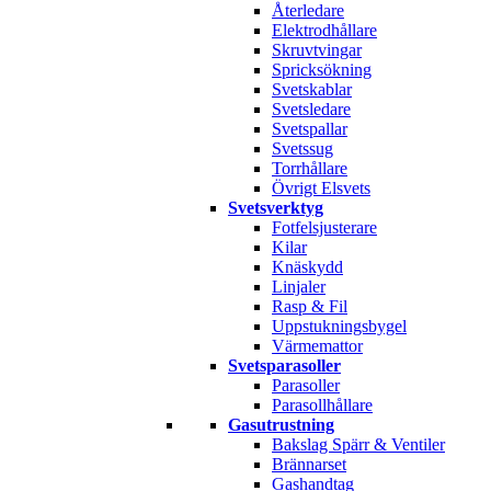
Återledare
Elektrodhållare
Skruvtvingar
Spricksökning
Svetskablar
Svetsledare
Svetspallar
Svetssug
Torrhållare
Övrigt Elsvets
Svetsverktyg
Fotfelsjusterare
Kilar
Knäskydd
Linjaler
Rasp & Fil
Uppstukningsbygel
Värmemattor
Svetsparasoller
Parasoller
Parasollhållare
Gasutrustning
Bakslag Spärr & Ventiler
Brännarset
Gashandtag