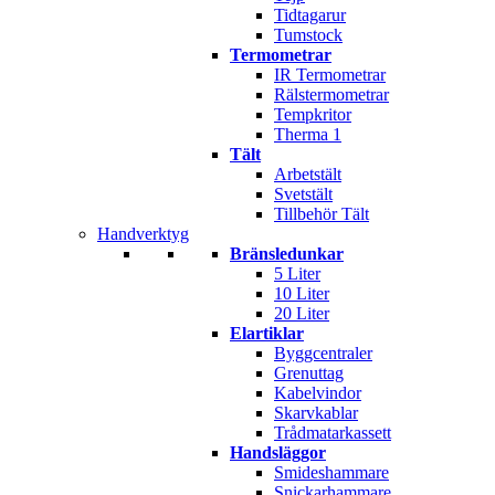
Tidtagarur
Tumstock
Termometrar
IR Termometrar
Rälstermometrar
Tempkritor
Therma 1
Tält
Arbetstält
Svetstält
Tillbehör Tält
Handverktyg
Bränsledunkar
5 Liter
10 Liter
20 Liter
Elartiklar
Byggcentraler
Grenuttag
Kabelvindor
Skarvkablar
Trådmatarkassett
Handsläggor
Smideshammare
Snickarhammare