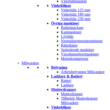
Växelslipmaskin
Vinkelslipar
Vinkelslip 125 mm
Vinkelslip 180 mm
Vinkelslip 230 mm
Övriga maskiner
Ballastpackare
Kapmaskiner
Lövblås
Neutraliseringsutrustningar
Rälsriktare
Spårgående maskiner
Växeltungsborrmaskiner
Motorkompressor
Milwaukee
Belysning
Arbetsbelysning Milwaukee
Laddare & Batteri
Batteri
Laddare
Mutterdragare
Mutterdragare
Tillbehör Mutterdragare
Milwaukee
Vinkelslipar