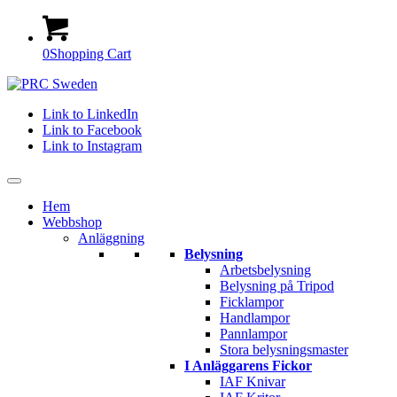
0
Shopping Cart
Link to LinkedIn
Link to Facebook
Link to Instagram
Hem
Webbshop
Anläggning
Belysning
Arbetsbelysning
Belysning på Tripod
Ficklampor
Handlampor
Pannlampor
Stora belysningsmaster
I Anläggarens Fickor
IAF Knivar