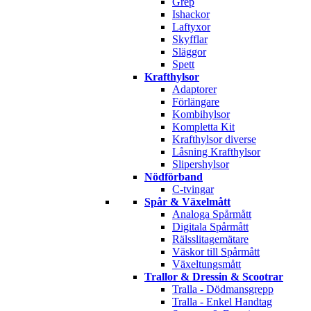
Grep
Ishackor
Laftyxor
Skyfflar
Släggor
Spett
Krafthylsor
Adaptorer
Förlängare
Kombihylsor
Kompletta Kit
Krafthylsor diverse
Låsning Krafthylsor
Slipershylsor
Nödförband
C-tvingar
Spår & Växelmått
Analoga Spårmått
Digitala Spårmått
Rälsslitagemätare
Väskor till Spårmått
Växeltungsmått
Trallor & Dressin & Scootrar
Tralla - Dödmansgrepp
Tralla - Enkel Handtag