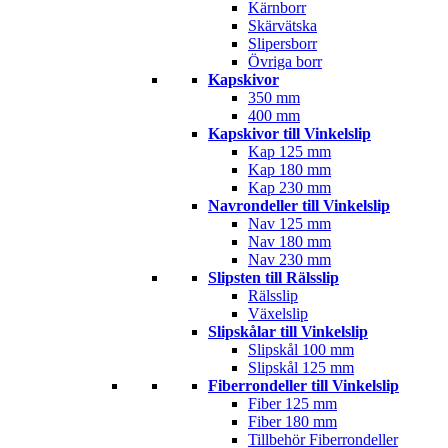
Kärnborr
Skärvätska
Slipersborr
Övriga borr
Kapskivor
350 mm
400 mm
Kapskivor till Vinkelslip
Kap 125 mm
Kap 180 mm
Kap 230 mm
Navrondeller till Vinkelslip
Nav 125 mm
Nav 180 mm
Nav 230 mm
Slipsten till Rälsslip
Rälsslip
Växelslip
Slipskålar till Vinkelslip
Slipskål 100 mm
Slipskål 125 mm
Fiberrondeller till Vinkelslip
Fiber 125 mm
Fiber 180 mm
Tillbehör Fiberrondeller