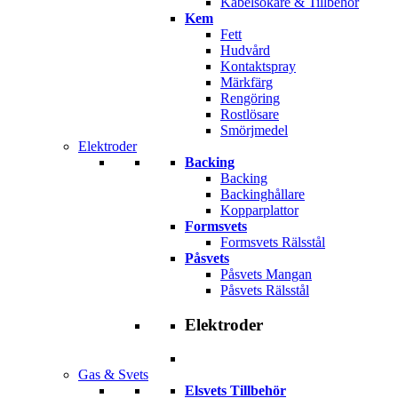
Kabelsökare & Tillbehör
Kem
Fett
Hudvård
Kontaktspray
Märkfärg
Rengöring
Rostlösare
Smörjmedel
Elektroder
Backing
Backing
Backinghållare
Kopparplattor
Formsvets
Formsvets Rälsstål
Påsvets
Påsvets Mangan
Påsvets Rälsstål
Elektroder
Gas & Svets
Elsvets Tillbehör