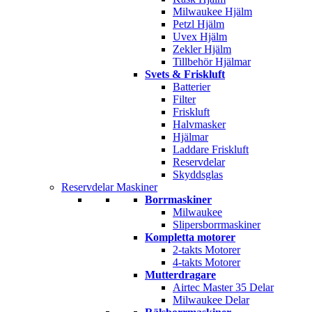
Milwaukee Hjälm
Petzl Hjälm
Uvex Hjälm
Zekler Hjälm
Tillbehör Hjälmar
Svets & Friskluft
Batterier
Filter
Friskluft
Halvmasker
Hjälmar
Laddare Friskluft
Reservdelar
Skyddsglas
Reservdelar Maskiner
Borrmaskiner
Milwaukee
Slipersborrmaskiner
Kompletta motorer
2-takts Motorer
4-takts Motorer
Mutterdragare
Airtec Master 35 Delar
Milwaukee Delar