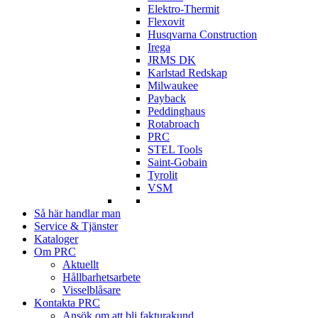
Elektro-Thermit
Flexovit
Husqvarna Construction
Irega
JRMS DK
Karlstad Redskap
Milwaukee
Payback
Peddinghaus
Rotabroach
PRC
STEL Tools
Saint-Gobain
Tyrolit
VSM
Så här handlar man
Service & Tjänster
Kataloger
Om PRC
Aktuellt
Hållbarhetsarbete
Visselblåsare
Kontakta PRC
Ansök om att bli fakturakund