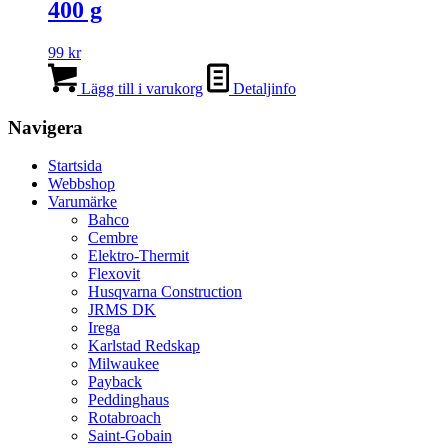
400 g
99
kr
Lägg till i varukorg
Detaljinfo
Navigera
Startsida
Webbshop
Varumärke
Bahco
Cembre
Elektro-Thermit
Flexovit
Husqvarna Construction
JRMS DK
Irega
Karlstad Redskap
Milwaukee
Payback
Peddinghaus
Rotabroach
Saint-Gobain