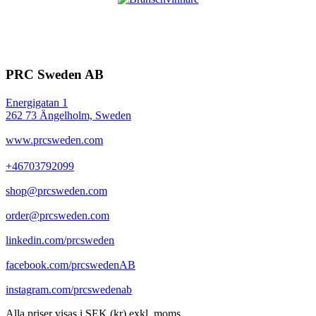
PRC Sweden AB
Energigatan 1
262 73 Ängelholm, Sweden
www.prcsweden.com
+46703792099
shop@prcsweden.com
order@prcsweden.com
linkedin.com/prcsweden
facebook.com/prcswedenAB
instagram.com/prcswedenab
Alla priser visas i SEK (kr) exkl. moms