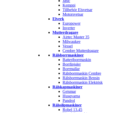
Jasic
Kemppi
Tillbehör Elsvetsar
Motorsvetsar
Elverk
Europower
Inverter
Mutterdragare
Airtec Master 35
Milwaukee
Vessel
Cembre Mutterdragare
Rälsborrmaskiner
Batteriborrmaskin
Borrlinjaler
Borrmallar
Rälsborrmaskin Cembre
Rälsborrmaskin Bensin
Rälsborrmaskin Elektrisk
Rälskapmaskiner
Geismar
Husqvarna
Pandrol
Rälsslipmaskiner
Robel 13.45