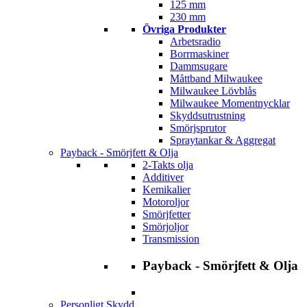
125 mm
230 mm
Övriga Produkter
Arbetsradio
Borrmaskiner
Dammsugare
Måttband Milwaukee
Milwaukee Lövblås
Milwaukee Momentnycklar
Skyddsutrustning
Smörjsprutor
Spraytankar & Aggregat
Payback - Smörjfett & Olja
2-Takts olja
Additiver
Kemikalier
Motoroljor
Smörjfetter
Smörjoljor
Transmission
Payback - Smörjfett & Olja
Personligt Skydd