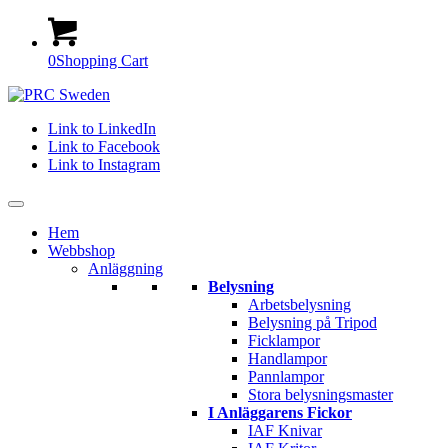
0
Shopping Cart
Link to LinkedIn
Link to Facebook
Link to Instagram
Hem
Webbshop
Anläggning
Belysning
Arbetsbelysning
Belysning på Tripod
Ficklampor
Handlampor
Pannlampor
Stora belysningsmaster
I Anläggarens Fickor
IAF Knivar