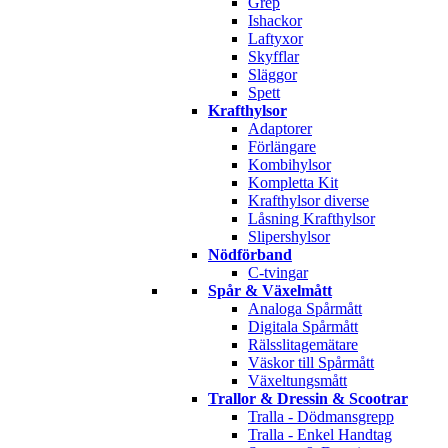
Grep
Ishackor
Laftyxor
Skyfflar
Släggor
Spett
Krafthylsor
Adaptorer
Förlängare
Kombihylsor
Kompletta Kit
Krafthylsor diverse
Låsning Krafthylsor
Slipershylsor
Nödförband
C-tvingar
Spår & Växelmått
Analoga Spårmått
Digitala Spårmått
Rälsslitagemätare
Väskor till Spårmått
Växeltungsmått
Trallor & Dressin & Scootrar
Tralla - Dödmansgrepp
Tralla - Enkel Handtag