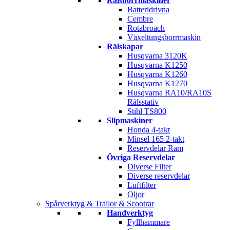
Rälsborrmaskiner
Batteridrivna
Cembre
Rotabroach
Växeltungsborrmaskin
Rälskapar
Husqvarna 3120K
Husqvarna K1250
Husqvarna K1260
Husqvarna K1270
Husqvarna RA10/RA10S
Rälsstativ
Stihl TS800
Slipmaskiner
Honda 4-takt
Minsel 165 2-takt
Reservdelar Ram
Övriga Reservdelar
Diverse Filter
Diverse reservdelar
Luftfilter
Oljor
Spårverktyg & Trallor & Scootrar
Handverktyg
Fyllhammare