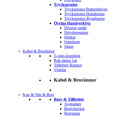
Trycksprutor
Trycksprutor Batteridriven
Trycksprutor Handpump
Trycksprutor-Ryggburna
Övriga Handverktyg
Diverse smått
Drivdornsatser
Hinkar
Omrörare
Sågar
Kabel & Brorännor
5-vägs koppling
Rak ränna 1m
Tillbehör Rännor
Vinklar
Kabel & Brorännor
Kap & Slip & Borr
Borr & Tillbehör
Avgradare
Borrchuckar
Borrpasta