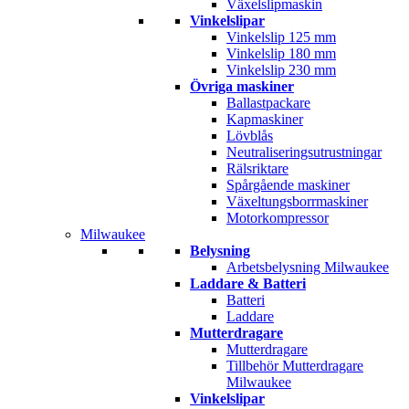
Växelslipmaskin
Vinkelslipar
Vinkelslip 125 mm
Vinkelslip 180 mm
Vinkelslip 230 mm
Övriga maskiner
Ballastpackare
Kapmaskiner
Lövblås
Neutraliseringsutrustningar
Rälsriktare
Spårgående maskiner
Växeltungsborrmaskiner
Motorkompressor
Milwaukee
Belysning
Arbetsbelysning Milwaukee
Laddare & Batteri
Batteri
Laddare
Mutterdragare
Mutterdragare
Tillbehör Mutterdragare
Milwaukee
Vinkelslipar