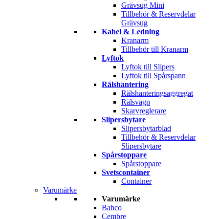
Grävsug Mini
Tillbehör & Reservdelar
Grävsug
Kabel & Ledning
Kranarm
Tillbehör till Kranarm
Lyftok
Lyftok till Slipers
Lyftok till Spårspann
Rälshantering
Rälshanteringsaggregat
Rälsvagn
Skarvreglerare
Slipersbytare
Slipersbytarblad
Tillbehör & Reservdelar
Slipersbytare
Spårstoppare
Spårstoppare
Svetscontainer
Container
Varumärke
Varumärke
Bahco
Cembre