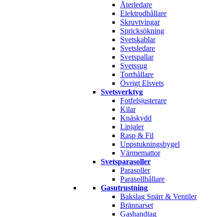
Återledare
Elektrodhållare
Skruvtvingar
Spricksökning
Svetskablar
Svetsledare
Svetspallar
Svetssug
Torrhållare
Övrigt Elsvets
Svetsverktyg
Fotfelsjusterare
Kilar
Knäskydd
Linjaler
Rasp & Fil
Uppstukningsbygel
Värmemattor
Svetsparasoller
Parasoller
Parasollhållare
Gasutrustning
Bakslag Spärr & Ventiler
Brännarset
Gashandtag