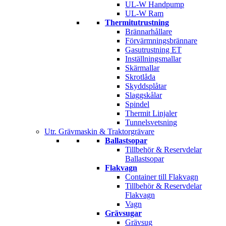
UL-W Handpump
UL-W Ram
Thermitutrustning
Brännarhållare
Förvärmningsbrännare
Gasutrustning ET
Inställningsmallar
Skärmallar
Skrotlåda
Skyddsplåtar
Slaggskålar
Spindel
Thermit Linjaler
Tunnelsvetsning
Utr. Grävmaskin & Traktorgrävare
Ballastsopar
Tillbehör & Reservdelar
Ballastsopar
Flakvagn
Container till Flakvagn
Tillbehör & Reservdelar
Flakvagn
Vagn
Grävsugar
Grävsug