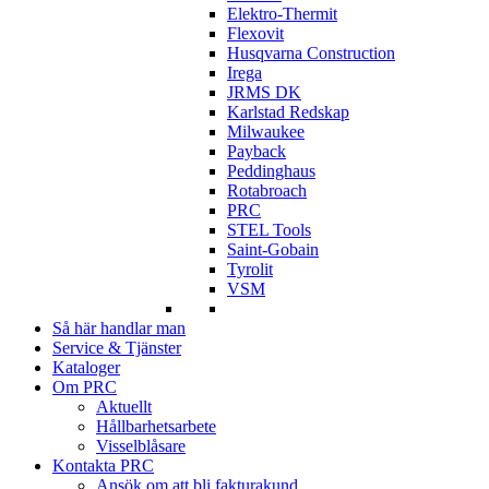
Elektro-Thermit
Flexovit
Husqvarna Construction
Irega
JRMS DK
Karlstad Redskap
Milwaukee
Payback
Peddinghaus
Rotabroach
PRC
STEL Tools
Saint-Gobain
Tyrolit
VSM
Så här handlar man
Service & Tjänster
Kataloger
Om PRC
Aktuellt
Hållbarhetsarbete
Visselblåsare
Kontakta PRC
Ansök om att bli fakturakund