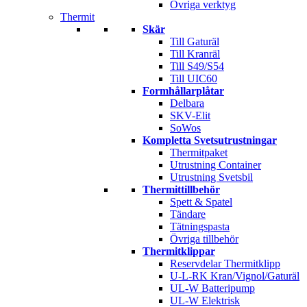
Övriga verktyg
Thermit
Skär
Till Gaturäl
Till Kranräl
Till S49/S54
Till UIC60
Formhållarplåtar
Delbara
SKV-Elit
SoWos
Kompletta Svetsutrustningar
Thermitpaket
Utrustning Container
Utrustning Svetsbil
Thermittillbehör
Spett & Spatel
Tändare
Tätningspasta
Övriga tillbehör
Thermitklippar
Reservdelar Thermitklipp
U-L-RK Kran/Vignol/Gaturäl
UL-W Batteripump
UL-W Elektrisk