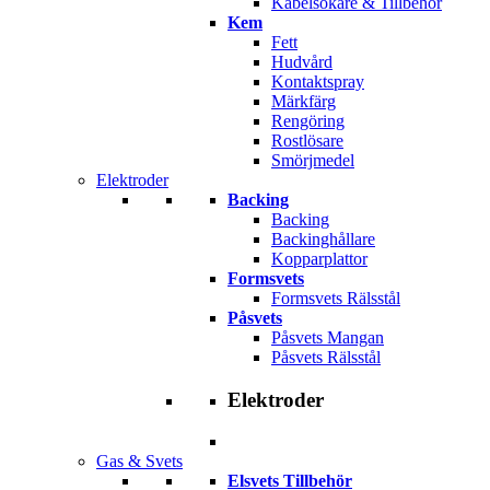
Kabelsökare & Tillbehör
Kem
Fett
Hudvård
Kontaktspray
Märkfärg
Rengöring
Rostlösare
Smörjmedel
Elektroder
Backing
Backing
Backinghållare
Kopparplattor
Formsvets
Formsvets Rälsstål
Påsvets
Påsvets Mangan
Påsvets Rälsstål
Elektroder
Gas & Svets
Elsvets Tillbehör