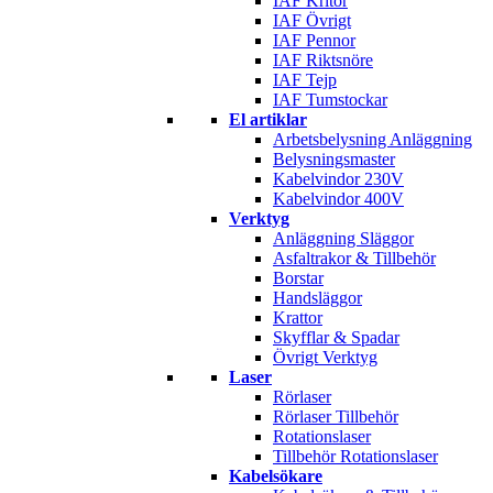
IAF Kritor
IAF Övrigt
IAF Pennor
IAF Riktsnöre
IAF Tejp
IAF Tumstockar
El artiklar
Arbetsbelysning Anläggning
Belysningsmaster
Kabelvindor 230V
Kabelvindor 400V
Verktyg
Anläggning Släggor
Asfaltrakor & Tillbehör
Borstar
Handsläggor
Krattor
Skyfflar & Spadar
Övrigt Verktyg
Laser
Rörlaser
Rörlaser Tillbehör
Rotationslaser
Tillbehör Rotationslaser
Kabelsökare