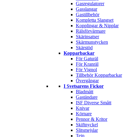
Gasregulatorer
Gasslangar
Gastillbehör
Kompletta Slangset
Kopplingar & Nipplar
Rälsförvärmare
Skärinsatser
Skärmunstycken
Skärstöd
Kopparbackar
För Gaturäl
För Kranräl
För Vignol
Tillbehör Kopparbackar
Övergångar
I Svetsarens Fickor
Bladmått
Gaständare
ISF Diverse Smått
Knivar
Körnare
Pennor & Kritor
Skiftnyckel
Slitsmejslar
Tejp