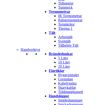
Tidtagarur
Tumstock
Termometrar
IR Termometrar
Rälstermometrar
Tempkritor
Therma 1
Tält
Arbetstält
Svetstält
Tillbehör Tält
Handverktyg
Bränsledunkar
5 Liter
10 Liter
20 Liter
Elartiklar
Byggcentraler
Grenuttag
Kabelvindor
Skarvkablar
Trådmatarkassett
Handsläggor
Smideshammare
Snickarhammare