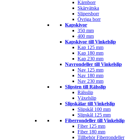
Kärnborr
Skärvätska
Slipersborr
Övriga borr
Kapskivor
350 mm
400 mm
Kapskivor till Vinkelslip
Kap 125 mm
Kap 180 mm
Kap 230 mm
Navrondeller till Vinkelslip
Nav 125 mm
Nav 180 mm
Nav 230 mm
Slipsten till Rälsslip
Rälsslip
Växelslip
Slipskålar till Vinkelslip
Slipskål 100 mm
Slipskål 125 mm
Fiberrondeller till Vinkelslip
Fiber 125 mm
Fiber 180 mm
Tillbehör Fiberrondeller