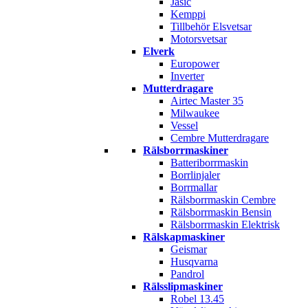
Jasic
Kemppi
Tillbehör Elsvetsar
Motorsvetsar
Elverk
Europower
Inverter
Mutterdragare
Airtec Master 35
Milwaukee
Vessel
Cembre Mutterdragare
Rälsborrmaskiner
Batteriborrmaskin
Borrlinjaler
Borrmallar
Rälsborrmaskin Cembre
Rälsborrmaskin Bensin
Rälsborrmaskin Elektrisk
Rälskapmaskiner
Geismar
Husqvarna
Pandrol
Rälsslipmaskiner
Robel 13.45