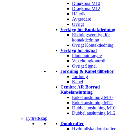
Dragkona M10
Dragkona M12
Håltolk
Avgradare
Övrigt
Verktyg för Kontaktledning
Riktningsverktyg för
kontaktledning
Övrigt Kontaktledning
Verktyg för Signal
Plunchutdragare
Växeltungkontroll
Övrigt Signal
Jordning & Kabel tillbehör
Jordning
Kabel
Cembre AR Borrad
Kabelanslutning
Enkel anslutning M10
Enkel anslutning M12
Dubbel anslutning M10
Dubbel anslutning M12
Lyftredskap
Domkrafter
Hydrauliska domkrafter