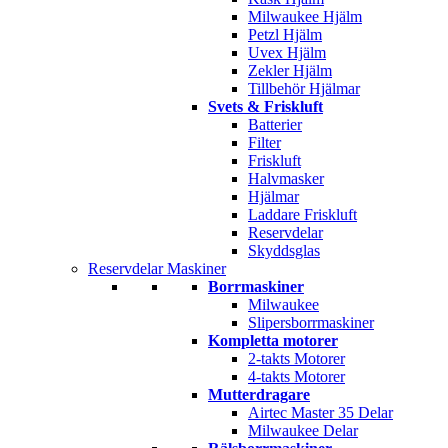
Milwaukee Hjälm
Petzl Hjälm
Uvex Hjälm
Zekler Hjälm
Tillbehör Hjälmar
Svets & Friskluft
Batterier
Filter
Friskluft
Halvmasker
Hjälmar
Laddare Friskluft
Reservdelar
Skyddsglas
Reservdelar Maskiner
Borrmaskiner
Milwaukee
Slipersborrmaskiner
Kompletta motorer
2-takts Motorer
4-takts Motorer
Mutterdragare
Airtec Master 35 Delar
Milwaukee Delar