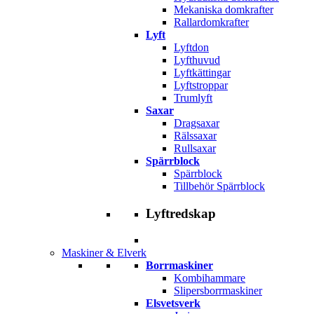
Mekaniska domkrafter
Rallardomkrafter
Lyft
Lyftdon
Lyfthuvud
Lyftkättingar
Lyftstroppar
Trumlyft
Saxar
Dragsaxar
Rälssaxar
Rullsaxar
Spärrblock
Spärrblock
Tillbehör Spärrblock
Lyftredskap
Maskiner & Elverk
Borrmaskiner
Kombihammare
Slipersborrmaskiner
Elsvetsverk