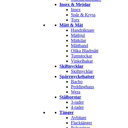
Insex & Mejslar
Insex
Spår & Kryss
Torx
Mått & Mät
Handräknare
Mäthjul
Mätkilar
Måttband
Olika Bladmått
Tumstockar
Vinkelhakar
Skiftnycklar
Skiftnycklar
Spärrnyckelsatser
Bacho
Peddinghaus
Wera
Stålborstar
3-rader
4-rader
Tänger
Avbitare
Flacktänger
Polygriper