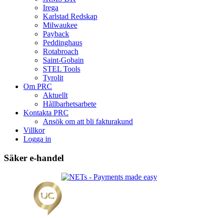
Irega
Karlstad Redskap
Milwaukee
Payback
Peddinghaus
Rotabroach
Saint-Gobain
STEL Tools
Tyrolit
Om PRC
Aktuellt
Hållbarhetsarbete
Kontakta PRC
Ansök om att bli fakturakund
Villkor
Logga in
Säker e-handel