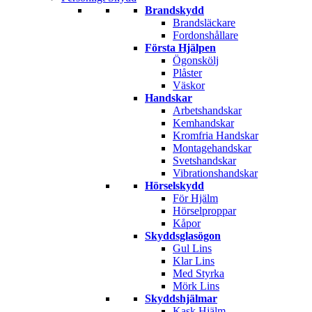
Brandskydd
Brandsläckare
Fordonshållare
Första Hjälpen
Ögonskölj
Plåster
Väskor
Handskar
Arbetshandskar
Kemhandskar
Kromfria Handskar
Montagehandskar
Svetshandskar
Vibrationshandskar
Hörselskydd
För Hjälm
Hörselproppar
Kåpor
Skyddsglasögon
Gul Lins
Klar Lins
Med Styrka
Mörk Lins
Skyddshjälmar
Kask Hjälm