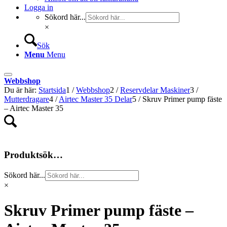
Logga in
Sökord här...
×
Sök
Menu
Menu
Webbshop
Du är här:
Startsida
1
/
Webbshop
2
/
Reservdelar Maskiner
3
/
Mutterdragare
4
/
Airtec Master 35 Delar
5
/
Skruv Primer pump fäste
– Airtec Master 35
Produktsök…
Sökord här...
×
Skruv Primer pump fäste –