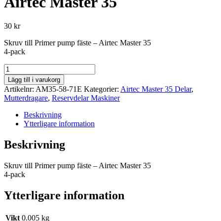
Airtec Master 35
30
kr
Skruv till Primer pump fäste – Airtec Master 35
4-pack
Skruv
Primer
Lägg till i varukorg
pump
Artikelnr:
AM35-58-71E
Kategorier:
Airtec Master 35 Delar
,
fäste
Mutterdragare
,
Reservdelar Maskiner
-
Airtec
Beskrivning
Master
Ytterligare information
35
mängd
Beskrivning
Skruv till Primer pump fäste – Airtec Master 35
4-pack
Ytterligare information
Vikt
0.005 kg