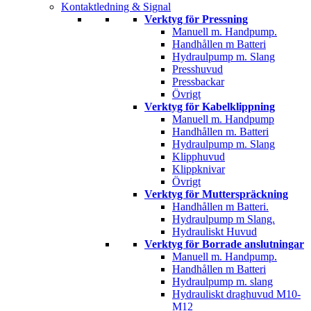
Kontaktledning & Signal
Verktyg för Pressning
Manuell m. Handpump.
Handhållen m Batteri
Hydraulpump m. Slang
Presshuvud
Pressbackar
Övrigt
Verktyg för Kabelklippning
Manuell m. Handpump
Handhållen m. Batteri
Hydraulpump m. Slang
Klipphuvud
Klippknivar
Övrigt
Verktyg för Mutterspräckning
Handhållen m Batteri.
Hydraulpump m Slang.
Hydrauliskt Huvud
Verktyg för Borrade anslutningar
Manuell m. Handpump.
Handhållen m Batteri
Hydraulpump m. slang
Hydrauliskt draghuvud M10-
M12