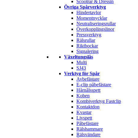
Scootrar & Dressin
Övriga Spårverktyg
Hindertavlor
Momentnycklar
Neutraliseringsrullar
Överkopplingslinor
Pressverktyg
Rälsrullar
Riktbockar
Signalering
Växeltungslås
Multi
SJ43
Verktyg för Spår
Avbefästare
E-clip påbefästare
Hårnålsspett
Koben
Kombiverktyg Fastclip
Kontaktdon
Kvastar
Livspett
Påbefästare
Rälshammare
Rälsvändare