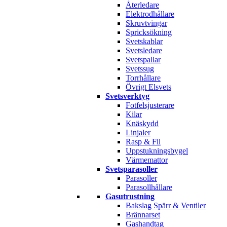
Återledare
Elektrodhållare
Skruvtvingar
Spricksökning
Svetskablar
Svetsledare
Svetspallar
Svetssug
Torrhållare
Övrigt Elsvets
Svetsverktyg
Fotfelsjusterare
Kilar
Knäskydd
Linjaler
Rasp & Fil
Uppstukningsbygel
Värmemattor
Svetsparasoller
Parasoller
Parasollhållare
Gasutrustning
Bakslag Spärr & Ventiler
Brännarset
Gashandtag