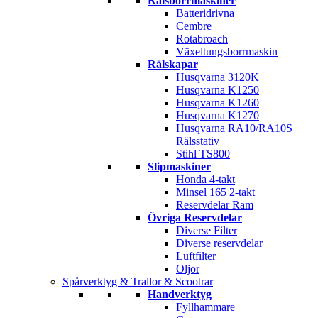
Rälsborrmaskiner
Batteridrivna
Cembre
Rotabroach
Växeltungsborrmaskin
Rälskapar
Husqvarna 3120K
Husqvarna K1250
Husqvarna K1260
Husqvarna K1270
Husqvarna RA10/RA10S
Rälsstativ
Stihl TS800
Slipmaskiner
Honda 4-takt
Minsel 165 2-takt
Reservdelar Ram
Övriga Reservdelar
Diverse Filter
Diverse reservdelar
Luftfilter
Oljor
Spårverktyg & Trallor & Scootrar
Handverktyg
Fyllhammare