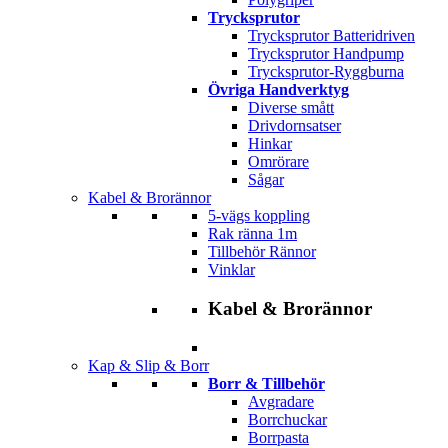
Trycksprutor
Trycksprutor Batteridriven
Trycksprutor Handpump
Trycksprutor-Ryggburna
Övriga Handverktyg
Diverse smått
Drivdornsatser
Hinkar
Omrörare
Sågar
Kabel & Brorännor
5-vägs koppling
Rak ränna 1m
Tillbehör Rännor
Vinklar
Kabel & Brorännor
Kap & Slip & Borr
Borr & Tillbehör
Avgradare
Borrchuckar
Borrpasta