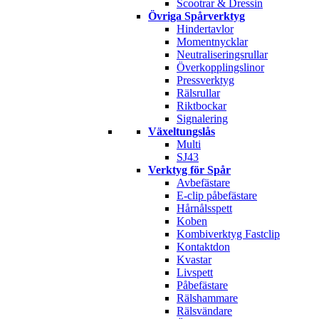
Scootrar & Dressin
Övriga Spårverktyg
Hindertavlor
Momentnycklar
Neutraliseringsrullar
Överkopplingslinor
Pressverktyg
Rälsrullar
Riktbockar
Signalering
Växeltungslås
Multi
SJ43
Verktyg för Spår
Avbefästare
E-clip påbefästare
Hårnålsspett
Koben
Kombiverktyg Fastclip
Kontaktdon
Kvastar
Livspett
Påbefästare
Rälshammare
Rälsvändare