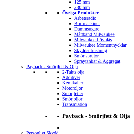
125 mm
230 mm
Övriga Produkter
Arbetsradio
Borrmaskiner
Dammsugare
Måttband Milwaukee
Milwaukee Lövblås
Milwaukee Momentnycklar
Skyddsutrustning
Smörjsprutor
Spraytankar & Aggregat
Payback - Smörjfett & Olja
2-Takts olja
Additiver
Kemikalier
Motoroljor
Smörjfetter
Smörjoljor
Transmission
Payback - Smörjfett & Olja
Personligt Skydd