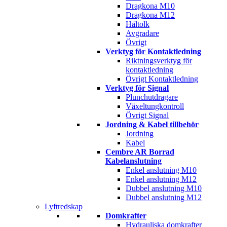
Dragkona M10
Dragkona M12
Håltolk
Avgradare
Övrigt
Verktyg för Kontaktledning
Riktningsverktyg för
kontaktledning
Övrigt Kontaktledning
Verktyg för Signal
Plunchutdragare
Växeltungkontroll
Övrigt Signal
Jordning & Kabel tillbehör
Jordning
Kabel
Cembre AR Borrad
Kabelanslutning
Enkel anslutning M10
Enkel anslutning M12
Dubbel anslutning M10
Dubbel anslutning M12
Lyftredskap
Domkrafter
Hydrauliska domkrafter