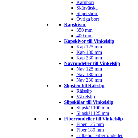
Kärnborr
Skärvätska
Slipersborr
Övriga borr
Kapskivor
350 mm
400 mm
Kapskivor till Vinkelslip
Kap 125 mm
Kap 180 mm
Kap 230 mm
Navrondeller till Vinkelslip
Nav 125 mm
Nav 180 mm
Nav 230 mm
Slipsten till Rälsslip
Rälsslip
Växelslip
Slipskålar till Vinkelslip
Slipskål 100 mm
Slipskål 125 mm
Fiberrondeller till Vinkelslip
Fiber 125 mm
Fiber 180 mm
Tillbehör Fiberrondeller