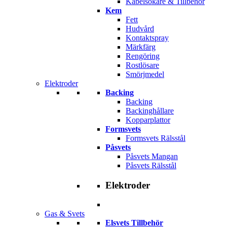
Kabelsökare & Tillbehör
Kem
Fett
Hudvård
Kontaktspray
Märkfärg
Rengöring
Rostlösare
Smörjmedel
Elektroder
Backing
Backing
Backinghållare
Kopparplattor
Formsvets
Formsvets Rälsstål
Påsvets
Påsvets Mangan
Påsvets Rälsstål
Elektroder
Gas & Svets
Elsvets Tillbehör