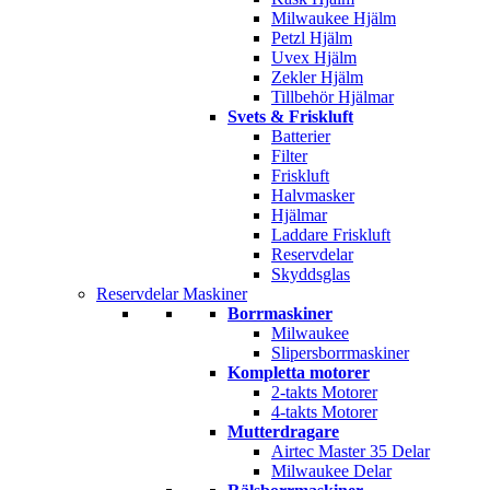
Milwaukee Hjälm
Petzl Hjälm
Uvex Hjälm
Zekler Hjälm
Tillbehör Hjälmar
Svets & Friskluft
Batterier
Filter
Friskluft
Halvmasker
Hjälmar
Laddare Friskluft
Reservdelar
Skyddsglas
Reservdelar Maskiner
Borrmaskiner
Milwaukee
Slipersborrmaskiner
Kompletta motorer
2-takts Motorer
4-takts Motorer
Mutterdragare
Airtec Master 35 Delar
Milwaukee Delar