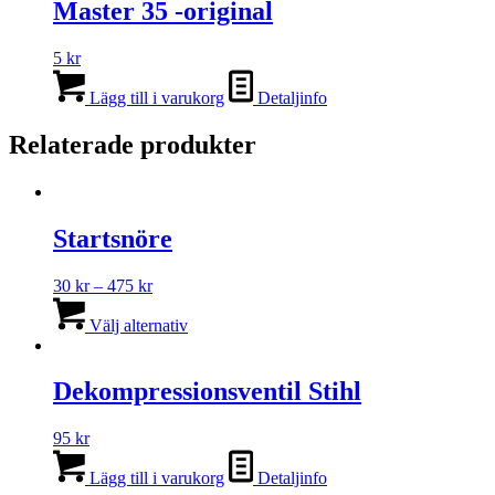
Master 35 -original
5
kr
Lägg till i varukorg
Detaljinfo
Relaterade produkter
Startsnöre
Prisintervall:
30
kr
–
475
kr
30 kr
Den
till
här
Välj alternativ
475 kr
produkten
har
flera
Dekompressionsventil Stihl
varianter.
De
95
kr
olika
alternativen
Lägg till i varukorg
Detaljinfo
kan