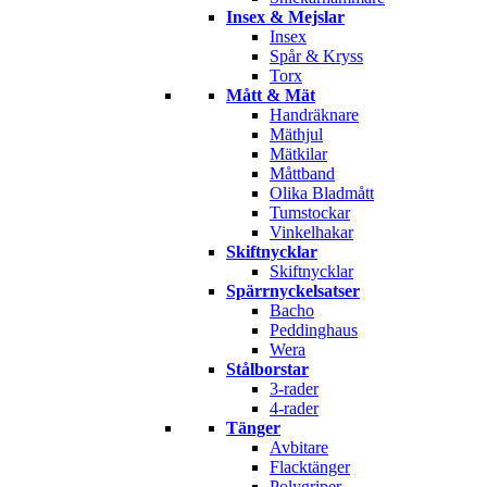
Insex & Mejslar
Insex
Spår & Kryss
Torx
Mått & Mät
Handräknare
Mäthjul
Mätkilar
Måttband
Olika Bladmått
Tumstockar
Vinkelhakar
Skiftnycklar
Skiftnycklar
Spärrnyckelsatser
Bacho
Peddinghaus
Wera
Stålborstar
3-rader
4-rader
Tänger
Avbitare
Flacktänger
Polygriper