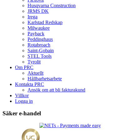
Husqvarna Construction
JRMS DK
Irega
Karlstad Redskap
Milwaukee
Payback
Peddinghaus
Rotabroach
Saint-Gobain
STEL Tools
Tyrolit
Om PRC
Aktuellt
Hållbarhetsarbete
Kontakta PRC
Ansök om att bli fakturakund
Villkor
Logga in
Säker e-handel