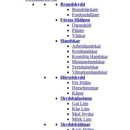
Brandskydd
Brandsläckare
Fordonshållare
Första Hjälpen
Ögonskölj
Plåster
Väskor
Handskar
Arbetshandskar
Kemhandskar
Kromfria Handskar
Montagehandskar
Svetshandskar
Vibrationshandskar
Hörselskydd
För Hjälm
Hörselproppar
Kåpor
Skyddsglasögon
Gul Lins
Klar Lins
Med Styrka
Mörk Lins
Skyddshjälmar
Kask Hjälm