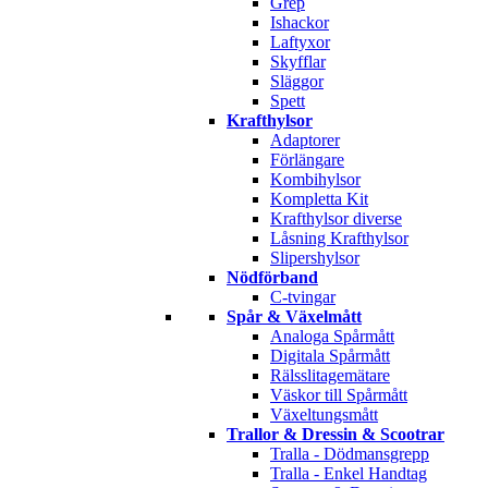
Grep
Ishackor
Laftyxor
Skyfflar
Släggor
Spett
Krafthylsor
Adaptorer
Förlängare
Kombihylsor
Kompletta Kit
Krafthylsor diverse
Låsning Krafthylsor
Slipershylsor
Nödförband
C-tvingar
Spår & Växelmått
Analoga Spårmått
Digitala Spårmått
Rälsslitagemätare
Väskor till Spårmått
Växeltungsmått
Trallor & Dressin & Scootrar
Tralla - Dödmansgrepp
Tralla - Enkel Handtag