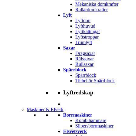
Mekaniska domkrafter
Rallardomkrafter
Lyft
Lyftdon
Lyfthuvud
Lyftkättingar
Lyftstroppar
Trumlyft
Saxar
Dragsaxar
Rälssaxar
Rullsaxar
Spärrblock
Spärrblock
Tillbehör Spärrblock
Lyftredskap
Maskiner & Elverk
Borrmaskiner
Kombihammare
Slipersborrmaskiner
Elsvetsverk