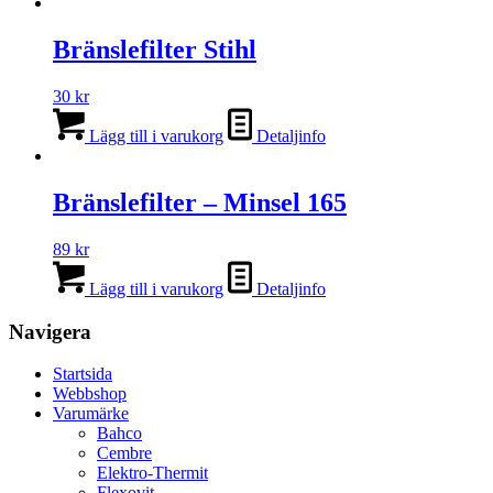
väljas
på
Bränslefilter Stihl
produktsidan
30
kr
Lägg till i varukorg
Detaljinfo
Bränslefilter – Minsel 165
89
kr
Lägg till i varukorg
Detaljinfo
Navigera
Startsida
Webbshop
Varumärke
Bahco
Cembre
Elektro-Thermit
Flexovit