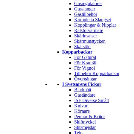
Gasregulatorer
Gasslangar
Gastillbehör
Kompletta Slangset
Kopplingar & Nipplar
Rälsförvärmare
Skärinsatser
Skärmunstycken
Skärstöd
Kopparbackar
För Gaturäl
För Kranräl
För Vignol
Tillbehör Kopparbackar
Övergångar
I Svetsarens Fickor
Bladmått
Gaständare
ISF Diverse Smått
Knivar
Körnare
Pennor & Kritor
Skiftnyckel
Slitsmejslar
Tejp