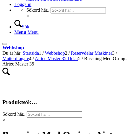
Logga in
Sökord här...
×
Sök
Menu
Menu
Webbshop
Du är här:
Startsida
1
/
Webbshop
2
/
Reservdelar Maskiner
3
/
Mutterdragare
4
/
Airtec Master 35 Delar
5
/
Bussning Med O-ring-
Airtec Master 35
Produktsök…
Sökord här...
×