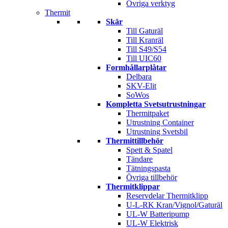
Övriga verktyg
Thermit
Skär
Till Gaturäl
Till Kranräl
Till S49/S54
Till UIC60
Formhållarplåtar
Delbara
SKV-Elit
SoWos
Kompletta Svetsutrustningar
Thermitpaket
Utrustning Container
Utrustning Svetsbil
Thermittillbehör
Spett & Spatel
Tändare
Tätningspasta
Övriga tillbehör
Thermitklippar
Reservdelar Thermitklipp
U-L-RK Kran/Vignol/Gaturäl
UL-W Batteripump
UL-W Elektrisk