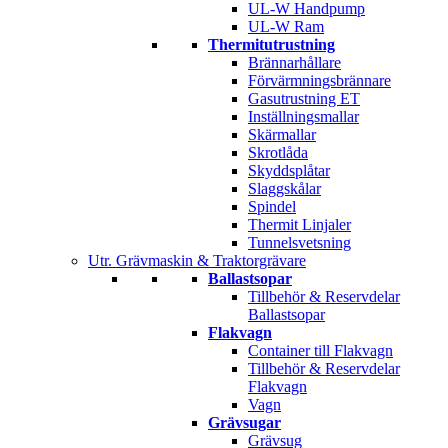
UL-W Handpump
UL-W Ram
Thermitutrustning
Brännarhållare
Förvärmningsbrännare
Gasutrustning ET
Inställningsmallar
Skärmallar
Skrotlåda
Skyddsplåtar
Slaggskålar
Spindel
Thermit Linjaler
Tunnelsvetsning
Utr. Grävmaskin & Traktorgrävare
Ballastsopar
Tillbehör & Reservdelar
Ballastsopar
Flakvagn
Container till Flakvagn
Tillbehör & Reservdelar
Flakvagn
Vagn
Grävsugar
Grävsug