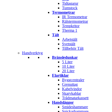
Tidtagarur
Tumstock
Termometrar
IR Termometrar
Rälstermometrar
Tempkritor
Therma 1
Tält
Arbetstält
Svetstält
Tillbehör Tält
Handverktyg
Bränsledunkar
5 Liter
10 Liter
20 Liter
Elartiklar
Byggcentraler
Grenuttag
Kabelvindor
Skarvkablar
Trådmatarkassett
Handsläggor
Smideshammare
Snickarhammare