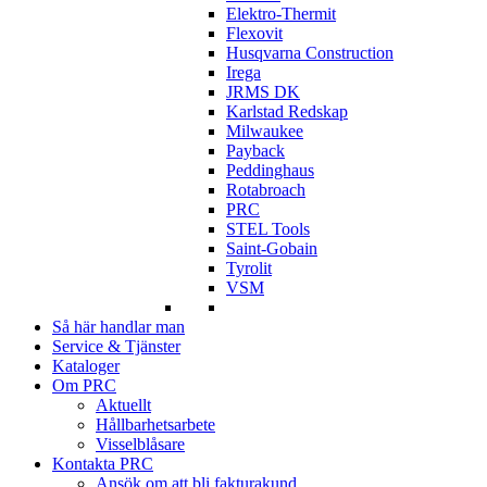
Elektro-Thermit
Flexovit
Husqvarna Construction
Irega
JRMS DK
Karlstad Redskap
Milwaukee
Payback
Peddinghaus
Rotabroach
PRC
STEL Tools
Saint-Gobain
Tyrolit
VSM
Så här handlar man
Service & Tjänster
Kataloger
Om PRC
Aktuellt
Hållbarhetsarbete
Visselblåsare
Kontakta PRC
Ansök om att bli fakturakund