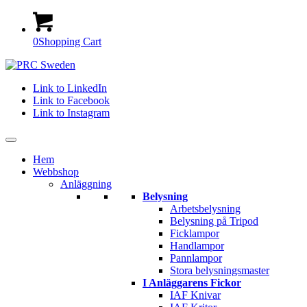
0
Shopping Cart
Link to LinkedIn
Link to Facebook
Link to Instagram
Hem
Webbshop
Anläggning
Belysning
Arbetsbelysning
Belysning på Tripod
Ficklampor
Handlampor
Pannlampor
Stora belysningsmaster
I Anläggarens Fickor
IAF Knivar