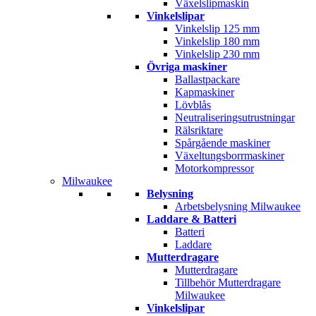
Växelslipmaskin
Vinkelslipar
Vinkelslip 125 mm
Vinkelslip 180 mm
Vinkelslip 230 mm
Övriga maskiner
Ballastpackare
Kapmaskiner
Lövblås
Neutraliseringsutrustningar
Rälsriktare
Spårgående maskiner
Växeltungsborrmaskiner
Motorkompressor
Milwaukee
Belysning
Arbetsbelysning Milwaukee
Laddare & Batteri
Batteri
Laddare
Mutterdragare
Mutterdragare
Tillbehör Mutterdragare
Milwaukee
Vinkelslipar