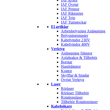
IAF Kritor
IAF Övrigt
IAF Pennor
IAF Riktsnöre
IAF Tejp
IAF Tumstockar
El artiklar
Arbetsbelysning Anläggning
Belysningsmaster
Kabelvindor 230V
Kabelvindor 400V
Verktyg
Anläggning Släggor
Asfaltrakor & Tillbehör
Borstar
Handsläggor
Krattor
Skyfflar & Spadar
Övrigt Verktyg
Laser
Rörlaser
Rörlaser Tillbehör
Rotationslaser
Tillbehör Rotationslaser
Kabelsökare