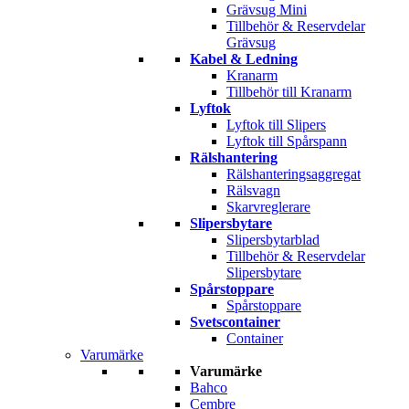
Grävsug Mini
Tillbehör & Reservdelar
Grävsug
Kabel & Ledning
Kranarm
Tillbehör till Kranarm
Lyftok
Lyftok till Slipers
Lyftok till Spårspann
Rälshantering
Rälshanteringsaggregat
Rälsvagn
Skarvreglerare
Slipersbytare
Slipersbytarblad
Tillbehör & Reservdelar
Slipersbytare
Spårstoppare
Spårstoppare
Svetscontainer
Container
Varumärke
Varumärke
Bahco
Cembre