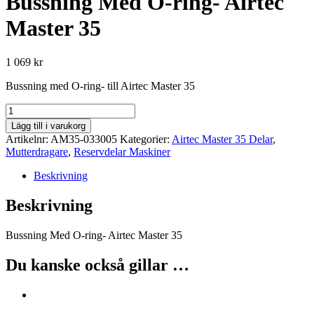
Bussning Med O-ring- Airtec
Master 35
1 069
kr
Bussning med O-ring- till Airtec Master 35
Bussning
Med
Lägg till i varukorg
O-
Artikelnr:
AM35-033005
Kategorier:
Airtec Master 35 Delar
,
ring-
Mutterdragare
,
Reservdelar Maskiner
Airtec
Master
Beskrivning
35
mängd
Beskrivning
Bussning Med O-ring- Airtec Master 35
Du kanske också gillar …