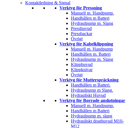
Kontaktledning & Signal
Verktyg för Pressning
Manuell m. Handpump.
Handhållen m Batteri
Hydraulpump m. Slang
Presshuvud
Pressbackar
Övrigt
Verktyg för Kabelklippning
Manuell m. Handpump
Handhållen m. Batteri
Hydraulpump m. Slang
Klipphuvud
Klippknivar
Övrigt
Verktyg för Mutterspräckning
Handhållen m Batteri.
Hydraulpump m Slang.
Hydrauliskt Huvud
Verktyg för Borrade anslutningar
Manuell m. Handpump.
Handhållen m Batteri
Hydraulpump m. slang
Hydrauliskt draghuvud M10-
M12