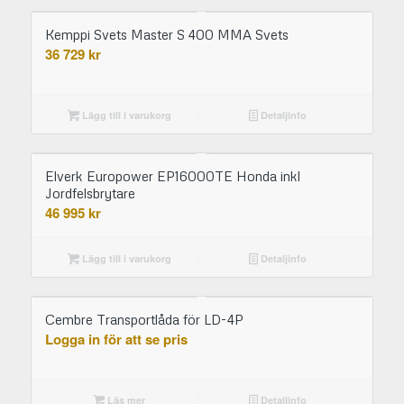
Kemppi Svets Master S 400 MMA Svets
36 729
kr
Lägg till i varukorg
Detaljinfo
Elverk Europower EP16000TE Honda inkl
Jordfelsbrytare
46 995
kr
Lägg till i varukorg
Detaljinfo
Cembre Transportlåda för LD-4P
Logga in för att se pris
Läs mer
Detaljinfo