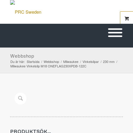
Webbshop
Du är här:
Startsida
/
Webbshop
/
Milwaukee
/
Vinkelslipar
/
230 mm
/
Milwaukee Vinkelslip M18 ONEFLAG230XPDB-122C
PRODUKTSÖK…