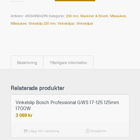
Artikelnr:
4933499242PA
Kategorier:
230 mm
,
Maskiner & Elverk
,
Milwaukee
,
Milwaukee
,
Vinkelslip 230 mm
,
Vinkelslipar
,
Vinkelslipar
Beskrivning
Ytterligare information
Relaterade produkter
Vinkelslip Bosch Professional GWS 17-125 125mm
1700W
3 069
kr
Lägg till i varukorg
Detaljinfo