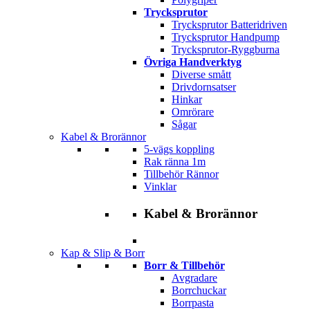
Trycksprutor
Trycksprutor Batteridriven
Trycksprutor Handpump
Trycksprutor-Ryggburna
Övriga Handverktyg
Diverse smått
Drivdornsatser
Hinkar
Omrörare
Sågar
Kabel & Brorännor
5-vägs koppling
Rak ränna 1m
Tillbehör Rännor
Vinklar
Kabel & Brorännor
Kap & Slip & Borr
Borr & Tillbehör
Avgradare
Borrchuckar
Borrpasta