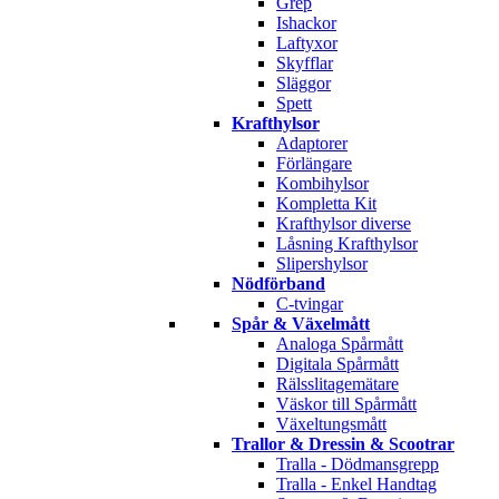
Grep
Ishackor
Laftyxor
Skyfflar
Släggor
Spett
Krafthylsor
Adaptorer
Förlängare
Kombihylsor
Kompletta Kit
Krafthylsor diverse
Låsning Krafthylsor
Slipershylsor
Nödförband
C-tvingar
Spår & Växelmått
Analoga Spårmått
Digitala Spårmått
Rälsslitagemätare
Väskor till Spårmått
Växeltungsmått
Trallor & Dressin & Scootrar
Tralla - Dödmansgrepp
Tralla - Enkel Handtag