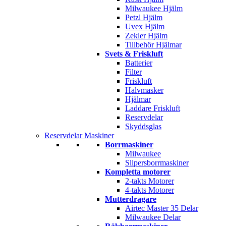
Milwaukee Hjälm
Petzl Hjälm
Uvex Hjälm
Zekler Hjälm
Tillbehör Hjälmar
Svets & Friskluft
Batterier
Filter
Friskluft
Halvmasker
Hjälmar
Laddare Friskluft
Reservdelar
Skyddsglas
Reservdelar Maskiner
Borrmaskiner
Milwaukee
Slipersborrmaskiner
Kompletta motorer
2-takts Motorer
4-takts Motorer
Mutterdragare
Airtec Master 35 Delar
Milwaukee Delar