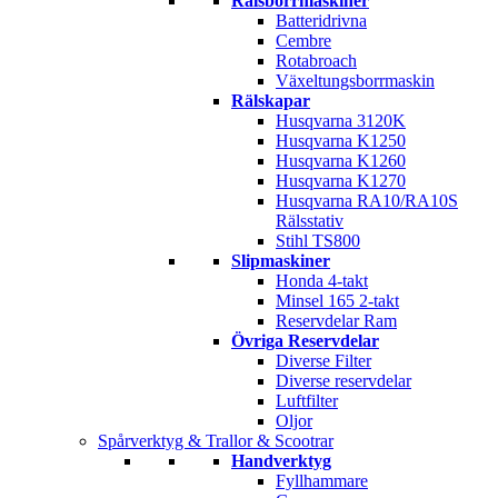
Rälsborrmaskiner
Batteridrivna
Cembre
Rotabroach
Växeltungsborrmaskin
Rälskapar
Husqvarna 3120K
Husqvarna K1250
Husqvarna K1260
Husqvarna K1270
Husqvarna RA10/RA10S
Rälsstativ
Stihl TS800
Slipmaskiner
Honda 4-takt
Minsel 165 2-takt
Reservdelar Ram
Övriga Reservdelar
Diverse Filter
Diverse reservdelar
Luftfilter
Oljor
Spårverktyg & Trallor & Scootrar
Handverktyg
Fyllhammare