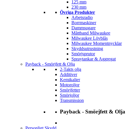
125 mm
230 mm
Övriga Produkter
Arbetsradio
Borrmaskiner
Dammsugare
Måttband Milwaukee
Milwaukee Lövblås
Milwaukee Momentnycklar
Skyddsutrustning
Smörjsprutor
Spraytankar & Aggregat
Payback - Smörjfett & Olja
2-Takts olja
Additiver
Kemikalier
Motoroljor
Smörjfetter
Smörjoljor
Transmission
Payback - Smörjfett & Olja
Personligt Skydd