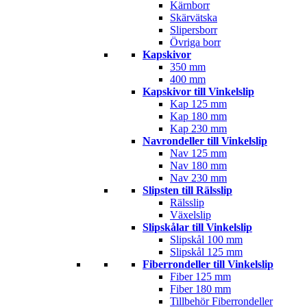
Kärnborr
Skärvätska
Slipersborr
Övriga borr
Kapskivor
350 mm
400 mm
Kapskivor till Vinkelslip
Kap 125 mm
Kap 180 mm
Kap 230 mm
Navrondeller till Vinkelslip
Nav 125 mm
Nav 180 mm
Nav 230 mm
Slipsten till Rälsslip
Rälsslip
Växelslip
Slipskålar till Vinkelslip
Slipskål 100 mm
Slipskål 125 mm
Fiberrondeller till Vinkelslip
Fiber 125 mm
Fiber 180 mm
Tillbehör Fiberrondeller