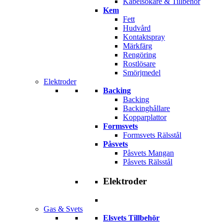
Kabelsökare & Tillbehör
Kem
Fett
Hudvård
Kontaktspray
Märkfärg
Rengöring
Rostlösare
Smörjmedel
Elektroder
Backing
Backing
Backinghållare
Kopparplattor
Formsvets
Formsvets Rälsstål
Påsvets
Påsvets Mangan
Påsvets Rälsstål
Elektroder
Gas & Svets
Elsvets Tillbehör