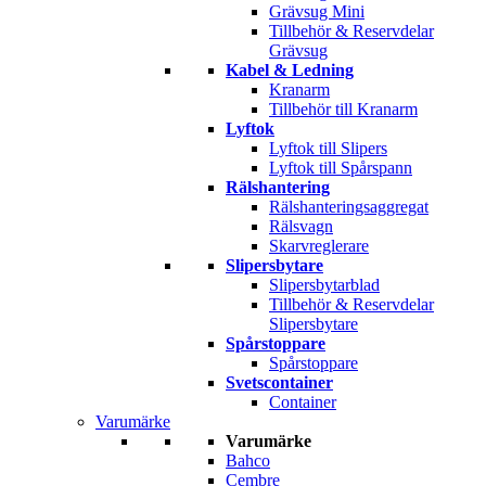
Grävsug Mini
Tillbehör & Reservdelar
Grävsug
Kabel & Ledning
Kranarm
Tillbehör till Kranarm
Lyftok
Lyftok till Slipers
Lyftok till Spårspann
Rälshantering
Rälshanteringsaggregat
Rälsvagn
Skarvreglerare
Slipersbytare
Slipersbytarblad
Tillbehör & Reservdelar
Slipersbytare
Spårstoppare
Spårstoppare
Svetscontainer
Container
Varumärke
Varumärke
Bahco
Cembre