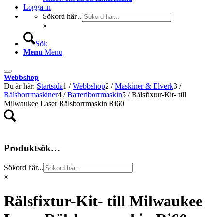
Logga in
Sökord här...
×
Sök
Menu
Menu
Webbshop
Du är här:
Startsida
1
/
Webbshop
2
/
Maskiner & Elverk
3
/
Rälsborrmaskiner
4
/
Batteriborrmaskin
5
/
Rälsfixtur-Kit- till
Milwaukee Laser Rälsborrmaskin Ri60
Produktsök…
Sökord här...
×
Rälsfixtur-Kit- till Milwaukee