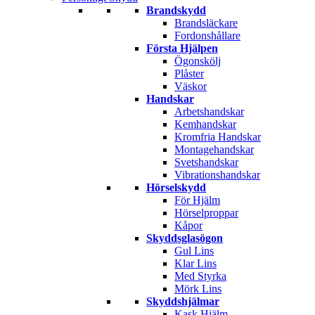
Brandskydd
Brandsläckare
Fordonshållare
Första Hjälpen
Ögonskölj
Plåster
Väskor
Handskar
Arbetshandskar
Kemhandskar
Kromfria Handskar
Montagehandskar
Svetshandskar
Vibrationshandskar
Hörselskydd
För Hjälm
Hörselproppar
Kåpor
Skyddsglasögon
Gul Lins
Klar Lins
Med Styrka
Mörk Lins
Skyddshjälmar
Kask Hjälm