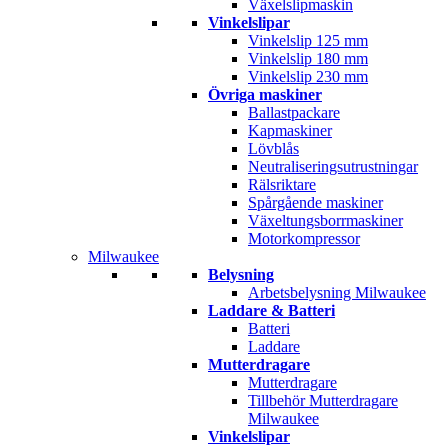
Växelslipmaskin
Vinkelslipar
Vinkelslip 125 mm
Vinkelslip 180 mm
Vinkelslip 230 mm
Övriga maskiner
Ballastpackare
Kapmaskiner
Lövblås
Neutraliseringsutrustningar
Rälsriktare
Spårgående maskiner
Växeltungsborrmaskiner
Motorkompressor
Milwaukee
Belysning
Arbetsbelysning Milwaukee
Laddare & Batteri
Batteri
Laddare
Mutterdragare
Mutterdragare
Tillbehör Mutterdragare
Milwaukee
Vinkelslipar