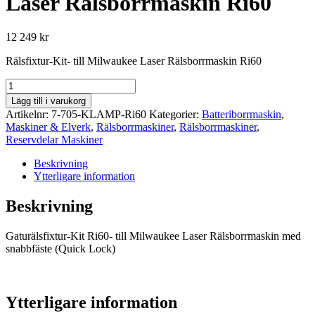
Laser Rälsborrmaskin Ri60
12 249
kr
Rälsfixtur-Kit- till Milwaukee Laser Rälsborrmaskin Ri60
Rälsfixtur-
Kit-
Lägg till i varukorg
till
Artikelnr:
7-705-KLAMP-Ri60
Kategorier:
Batteriborrmaskin
,
Milwaukee
Maskiner & Elverk
,
Rälsborrmaskiner
,
Rälsborrmaskiner
,
Laser
Reservdelar Maskiner
Rälsborrmaskin
Ri60
Beskrivning
mängd
Ytterligare information
Beskrivning
Gaturälsfixtur-Kit Ri60- till Milwaukee Laser Rälsborrmaskin med
snabbfäste (Quick Lock)
Ytterligare information