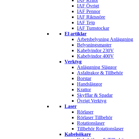
IAF Kritor
IAF Övrigt
IAF Pennor
IAF Riktsnöre
IAF Tejp
IAF Tumstockar
El artiklar
Arbetsbelysning Anläggning
Belysningsmaster
Kabelvindor 230V
Kabelvindor 400V
Verktyg
Anläggning Släggor
Asfaltrakor & Tillbehör
Borstar
Handsläggor
Krattor
Skyfflar & Spadar
Övrigt Verktyg
Laser
Rörlaser
Rörlaser Tillbehör
Rotationslaser
Tillbehör Rotationslaser
Kabelsökare