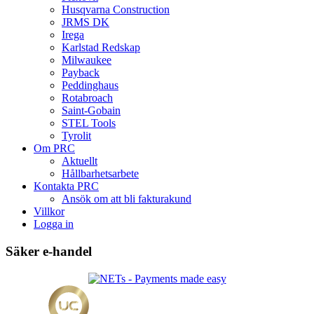
produktsidan
Husqvarna Construction
JRMS DK
Irega
Karlstad Redskap
Milwaukee
Payback
Peddinghaus
Rotabroach
Saint-Gobain
STEL Tools
Tyrolit
Om PRC
Aktuellt
Hållbarhetsarbete
Kontakta PRC
Ansök om att bli fakturakund
Villkor
Logga in
Säker e-handel