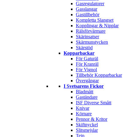
Gasregulatorer
Gasslangar
Gastillbehör
Kompletta Slangset
Kopplingar & Nipplar
Rälsförvärmare
Skärinsatser
Skärmunstycken
Skärstöd
Kopparbackar
För Gaturäl
För Kranräl
För Vignol
Tillbehör Kopparbackar
Övergångar
I Svetsarens Fickor
Bladmått
Gaständare
ISF Diverse Smått
Knivar
Körnare
Pennor & Kritor
Skiftnyckel
Slitsmejslar
Tejp