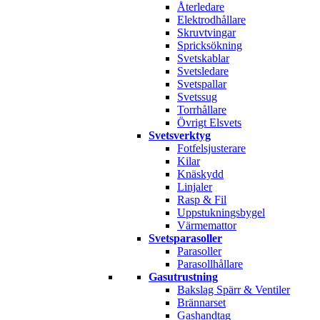
Återledare
Elektrodhållare
Skruvtvingar
Spricksökning
Svetskablar
Svetsledare
Svetspallar
Svetssug
Torrhållare
Övrigt Elsvets
Svetsverktyg
Fotfelsjusterare
Kilar
Knäskydd
Linjaler
Rasp & Fil
Uppstukningsbygel
Värmemattor
Svetsparasoller
Parasoller
Parasollhållare
Gasutrustning
Bakslag Spärr & Ventiler
Brännarset
Gashandtag