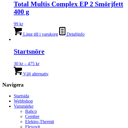
Total Multis Complex EP 2 Smörjfett
400 g
99
kr
Lägg till i varukorg
Detaljinfo
Startsnöre
Prisintervall:
30
kr
–
475
kr
30 kr
Den
till
här
Välj alternativ
475 kr
produkten
har
Navigera
flera
varianter.
Startsida
De
Webbshop
olika
Varumärke
alternativen
Bahco
kan
Cembre
väljas
Elektro-Thermit
på
Flexovit