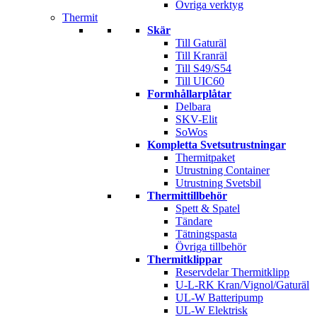
Övriga verktyg
Thermit
Skär
Till Gaturäl
Till Kranräl
Till S49/S54
Till UIC60
Formhållarplåtar
Delbara
SKV-Elit
SoWos
Kompletta Svetsutrustningar
Thermitpaket
Utrustning Container
Utrustning Svetsbil
Thermittillbehör
Spett & Spatel
Tändare
Tätningspasta
Övriga tillbehör
Thermitklippar
Reservdelar Thermitklipp
U-L-RK Kran/Vignol/Gaturäl
UL-W Batteripump
UL-W Elektrisk