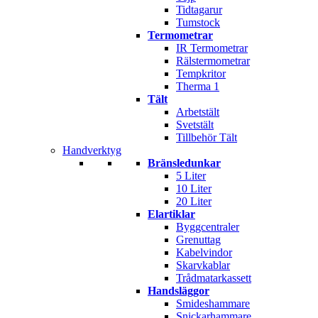
Tidtagarur
Tumstock
Termometrar
IR Termometrar
Rälstermometrar
Tempkritor
Therma 1
Tält
Arbetstält
Svetstält
Tillbehör Tält
Handverktyg
Bränsledunkar
5 Liter
10 Liter
20 Liter
Elartiklar
Byggcentraler
Grenuttag
Kabelvindor
Skarvkablar
Trådmatarkassett
Handsläggor
Smideshammare
Snickarhammare