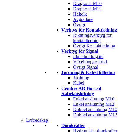
Dragkona M10
Dragkona M12
Håltolk
Avgradare
Övrigt
Verktyg för Kontaktledning
Riktningsverktyg för
kontaktledning
Övrigt Kontaktledning
Verktyg för Signal
Plunchutdragare
Växeltungkontroll
Övrigt Signal
Jordning & Kabel tillbehör
Jordning
Kabel
Cembre AR Borrad
Kabelanslutning
Enkel anslutning M10
Enkel anslutning M12
Dubbel anslutning M10
Dubbel anslutning M12
Lyftredskap
Domkrafter
Hydrauliska domkrafter