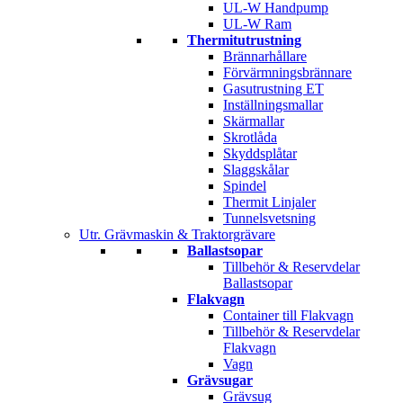
UL-W Handpump
UL-W Ram
Thermitutrustning
Brännarhållare
Förvärmningsbrännare
Gasutrustning ET
Inställningsmallar
Skärmallar
Skrotlåda
Skyddsplåtar
Slaggskålar
Spindel
Thermit Linjaler
Tunnelsvetsning
Utr. Grävmaskin & Traktorgrävare
Ballastsopar
Tillbehör & Reservdelar
Ballastsopar
Flakvagn
Container till Flakvagn
Tillbehör & Reservdelar
Flakvagn
Vagn
Grävsugar
Grävsug