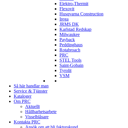
Elektro-Thermit
Flexovit
Husqvarna Construction
Irega
JRMS DK
Karlstad Redskap
Milwaukee
Payback
Peddinghaus
Rotabroach
PRC
STEL Tools
Saint-Gobain
Tyrolit
VSM
Så här handlar man
Service & Tjänster
Kataloger
Om PRC
Aktuellt
Hållbarhetsarbete
Visselblåsare
Kontakta PRC
Ansök om att bli fakturakund