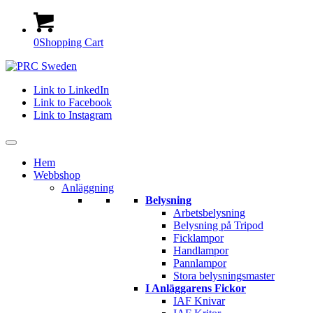
0
Shopping Cart
Link to LinkedIn
Link to Facebook
Link to Instagram
Hem
Webbshop
Anläggning
Belysning
Arbetsbelysning
Belysning på Tripod
Ficklampor
Handlampor
Pannlampor
Stora belysningsmaster
I Anläggarens Fickor
IAF Knivar