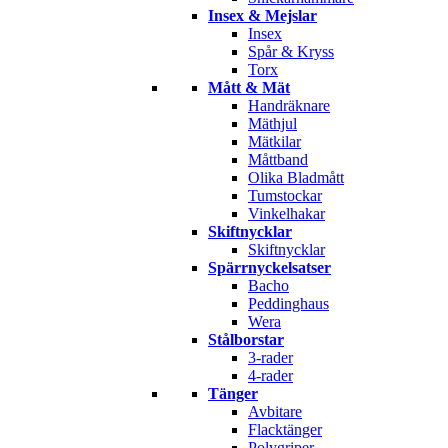
Insex & Mejslar
Insex
Spår & Kryss
Torx
Mått & Mät
Handräknare
Mäthjul
Mätkilar
Måttband
Olika Bladmått
Tumstockar
Vinkelhakar
Skiftnycklar
Skiftnycklar
Spärrnyckelsatser
Bacho
Peddinghaus
Wera
Stålborstar
3-rader
4-rader
Tänger
Avbitare
Flacktänger
Polygriper