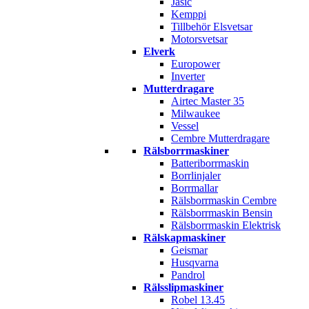
Jasic
Kemppi
Tillbehör Elsvetsar
Motorsvetsar
Elverk
Europower
Inverter
Mutterdragare
Airtec Master 35
Milwaukee
Vessel
Cembre Mutterdragare
Rälsborrmaskiner
Batteriborrmaskin
Borrlinjaler
Borrmallar
Rälsborrmaskin Cembre
Rälsborrmaskin Bensin
Rälsborrmaskin Elektrisk
Rälskapmaskiner
Geismar
Husqvarna
Pandrol
Rälsslipmaskiner
Robel 13.45