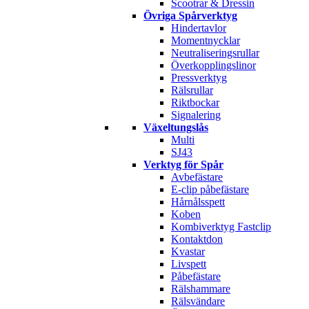
Scootrar & Dressin
Övriga Spårverktyg
Hindertavlor
Momentnycklar
Neutraliseringsrullar
Överkopplingslinor
Pressverktyg
Rälsrullar
Riktbockar
Signalering
Växeltungslås
Multi
SJ43
Verktyg för Spår
Avbefästare
E-clip påbefästare
Hårnålsspett
Koben
Kombiverktyg Fastclip
Kontaktdon
Kvastar
Livspett
Påbefästare
Rälshammare
Rälsvändare