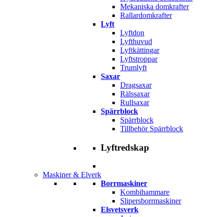
Mekaniska domkrafter
Rallardomkrafter
Lyft
Lyftdon
Lyfthuvud
Lyftkättingar
Lyftstroppar
Trumlyft
Saxar
Dragsaxar
Rälssaxar
Rullsaxar
Spärrblock
Spärrblock
Tillbehör Spärrblock
Lyftredskap
Maskiner & Elverk
Borrmaskiner
Kombihammare
Slipersborrmaskiner
Elsvetsverk