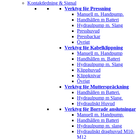
Kontaktledning & Signal
Verktyg för Pressning
Manuell m. Handpump.
Handhållen m Batteri
Hydraulpump m. Slang
Presshuvud
Pressbackar
Övrigt
Verktyg för Kabelklippning
Manuell m. Handpump
Handhållen m. Batteri
Hydraulpump m. Slang
Klipphuvud
Klippknivar
Övrigt
Verktyg för Mutterspräckning
Handhållen m Batteri.
Hydraulpump m Slang.
Hydrauliskt Huvud
Verktyg för Borrade anslutningar
Manuell m. Handpump.
Handhållen m Batteri
Hydraulpump m. slang
Hydrauliskt draghuvud M10-
M12