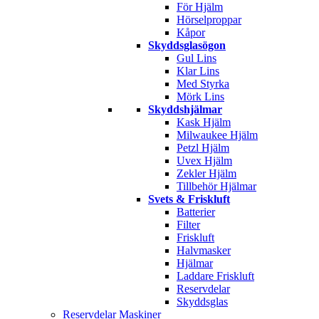
För Hjälm
Hörselproppar
Kåpor
Skyddsglasögon
Gul Lins
Klar Lins
Med Styrka
Mörk Lins
Skyddshjälmar
Kask Hjälm
Milwaukee Hjälm
Petzl Hjälm
Uvex Hjälm
Zekler Hjälm
Tillbehör Hjälmar
Svets & Friskluft
Batterier
Filter
Friskluft
Halvmasker
Hjälmar
Laddare Friskluft
Reservdelar
Skyddsglas
Reservdelar Maskiner