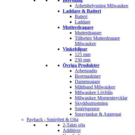
Belysning
Arbetsbelysning Milwaukee
Laddare & Batteri
Batteri
Laddare
Mutterdragare
Mutterdragare
Tillbehör Mutterdragare
Milwaukee
Vinkelslipar
125 mm
230 mm
Övriga Produkter
Arbetsradio
Borrmaskiner
Dammsugare
Måttband Milwaukee
Milwaukee Lövblås
Milwaukee Momentnycklar
Skyddsutrustning
Smörjsprutor
Spraytankar & Aggregat
Payback - Smörjfett & Olja
2-Takts olja
Additiver