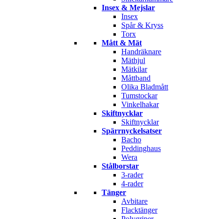
Insex & Mejslar
Insex
Spår & Kryss
Torx
Mått & Mät
Handräknare
Mäthjul
Mätkilar
Måttband
Olika Bladmått
Tumstockar
Vinkelhakar
Skiftnycklar
Skiftnycklar
Spärrnyckelsatser
Bacho
Peddinghaus
Wera
Stålborstar
3-rader
4-rader
Tänger
Avbitare
Flacktänger
Polygriper