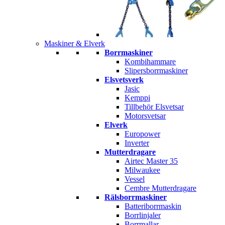
Maskiner & Elverk
Borrmaskiner
Kombihammare
Slipersborrmaskiner
Elsvetsverk
Jasic
Kemppi
Tillbehör Elsvetsar
Motorsvetsar
Elverk
Europower
Inverter
Mutterdragare
Airtec Master 35
Milwaukee
Vessel
Cembre Mutterdragare
Rälsborrmaskiner
Batteriborrmaskin
Borrlinjaler
Borrmallar