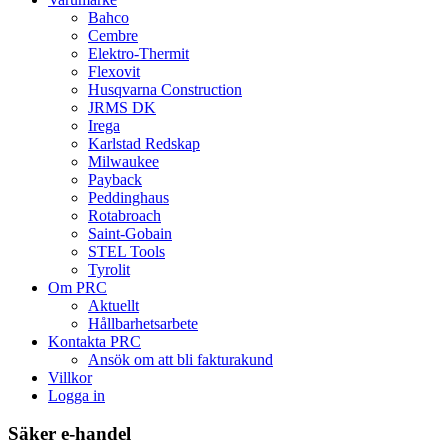
alternativen
Bahco
kan
Cembre
väljas
Elektro-Thermit
på
Flexovit
produktsidan
Husqvarna Construction
JRMS DK
Irega
Karlstad Redskap
Milwaukee
Payback
Peddinghaus
Rotabroach
Saint-Gobain
STEL Tools
Tyrolit
Om PRC
Aktuellt
Hållbarhetsarbete
Kontakta PRC
Ansök om att bli fakturakund
Villkor
Logga in
Säker e-handel