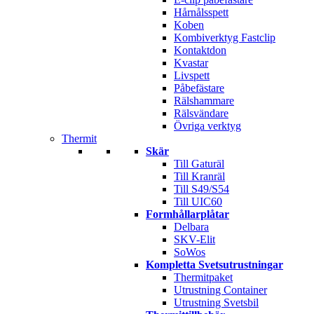
Hårnålsspett
Koben
Kombiverktyg Fastclip
Kontaktdon
Kvastar
Livspett
Påbefästare
Rälshammare
Rälsvändare
Övriga verktyg
Thermit
Skär
Till Gaturäl
Till Kranräl
Till S49/S54
Till UIC60
Formhållarplåtar
Delbara
SKV-Elit
SoWos
Kompletta Svetsutrustningar
Thermitpaket
Utrustning Container
Utrustning Svetsbil