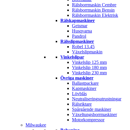
Rälsborrmaskin Cembre
Rälsborrmaskin Bensin
Rälsborrmaskin Elektrisk
Rälskapmaskiner
Geismar
Husqvarna
Pandrol
Rälsslipmaskiner
Robel 13.45
Växelslipmaskin
Vinkelslipar
Vinkelslip 125 mm
Vinkelslip 180 mm
Vinkelslip 230 mm
Övriga maskiner
Ballastpackare
Kapmaskiner
Lövblås
Neutraliseringsutrustningar
Rälsriktare
Spårgående maskiner
Växeltungsborrmaskiner
Motorkompressor
Milwaukee