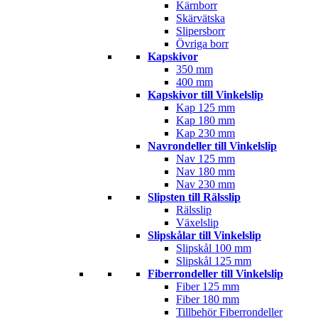
Kärnborr
Skärvätska
Slipersborr
Övriga borr
Kapskivor
350 mm
400 mm
Kapskivor till Vinkelslip
Kap 125 mm
Kap 180 mm
Kap 230 mm
Navrondeller till Vinkelslip
Nav 125 mm
Nav 180 mm
Nav 230 mm
Slipsten till Rälsslip
Rälsslip
Växelslip
Slipskålar till Vinkelslip
Slipskål 100 mm
Slipskål 125 mm
Fiberrondeller till Vinkelslip
Fiber 125 mm
Fiber 180 mm
Tillbehör Fiberrondeller