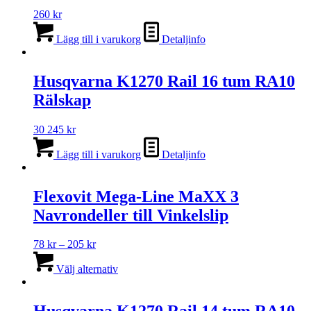
260
kr
Lägg till i varukorg
Detaljinfo
Husqvarna K1270 Rail 16 tum RA10
Rälskap
30 245
kr
Lägg till i varukorg
Detaljinfo
Flexovit Mega-Line MaXX 3
Navrondeller till Vinkelslip
Prisintervall:
78
kr
–
205
kr
78 kr
Den
till
här
Välj alternativ
205 kr
produkten
har
flera