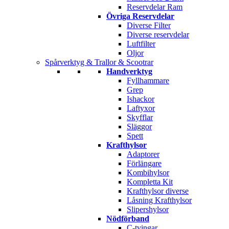
Reservdelar Ram
Övriga Reservdelar
Diverse Filter
Diverse reservdelar
Luftfilter
Oljor
Spårverktyg & Trallor & Scootrar
Handverktyg
Fyllhammare
Grep
Ishackor
Laftyxor
Skyfflar
Släggor
Spett
Krafthylsor
Adaptorer
Förlängare
Kombihylsor
Kompletta Kit
Krafthylsor diverse
Låsning Krafthylsor
Slipershylsor
Nödförband
C-tvingar