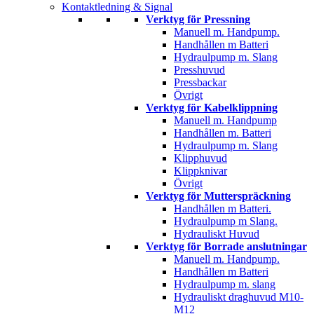
Kontaktledning & Signal
Verktyg för Pressning
Manuell m. Handpump.
Handhållen m Batteri
Hydraulpump m. Slang
Presshuvud
Pressbackar
Övrigt
Verktyg för Kabelklippning
Manuell m. Handpump
Handhållen m. Batteri
Hydraulpump m. Slang
Klipphuvud
Klippknivar
Övrigt
Verktyg för Mutterspräckning
Handhållen m Batteri.
Hydraulpump m Slang.
Hydrauliskt Huvud
Verktyg för Borrade anslutningar
Manuell m. Handpump.
Handhållen m Batteri
Hydraulpump m. slang
Hydrauliskt draghuvud M10-
M12