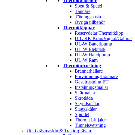
Thermittillbehör
Spett & Spatel
Tändare
Tätningspasta
Övriga tillbehör
Thermitklippar
Reservdelar Thermitklipp
U-L-RK Kran/Vignol/Gaturäl
UL-W Batteripump
UL-W Elektrisk
UL-W Handpump
UL-W Ram
Thermitutrustning
Brännarhållare
Förvärmningsbrännare
Gasutrustning ET
Inställningsmallar
Skärmallar
Skrotlåda
Skyddsplåtar
Slaggskålar
Spindel
Thermit Linjaler
Tunnelsvetsning
Utr. Grävmaskin & Traktorgrävare