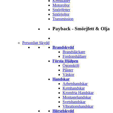
Kemikalier
Motoroljor
Smörjfetter
Smörjoljor
Transmission
Payback - Smörjfett & Olja
Personligt Skydd
Brandskydd
Brandsläckare
Fordonshållare
Första Hjälpen
Ögonskölj
Plåster
Väskor
Handskar
Arbetshandskar
Kemhandskar
Kromfria Handskar
Montagehandskar
Svetshandskar
Vibrationshandskar
Hörselskydd