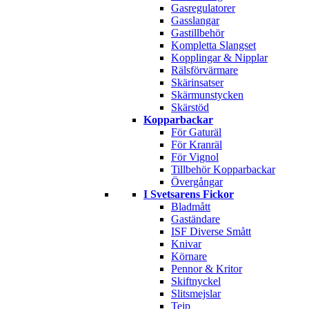
Gasregulatorer
Gasslangar
Gastillbehör
Kompletta Slangset
Kopplingar & Nipplar
Rälsförvärmare
Skärinsatser
Skärmunstycken
Skärstöd
Kopparbackar
För Gaturäl
För Kranräl
För Vignol
Tillbehör Kopparbackar
Övergångar
I Svetsarens Fickor
Bladmått
Gaständare
ISF Diverse Smått
Knivar
Körnare
Pennor & Kritor
Skiftnyckel
Slitsmejslar
Tejp