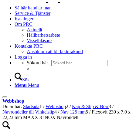
Så här handlar man
Service & Tjänster
Kataloger
Om PRC
Aktuellt
Hållbarhetsarbete
Visselblåsare
Kontakta PRC
Ansök om att bli fakturakund
Logga in
Sökord här...
×
Sök
Menu
Menu
Webbshop
Du är här:
Startsida
1
/
Webbshop
2
/
Kap & Slip & Borr
3
/
Navrondeller till Vinkelslip
4
/
Nav 125 mm
5
/
Flexovit 230 x 7.0 x
22,23 mm MAXX 3 INOX Navrondell