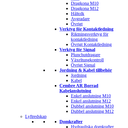
Dragkona M10
Dragkona M12
Håltolk
Avgradare
Övrigt
Verktyg för Kontaktledning
Riktningsverktyg för
kontaktledning
Övrigt Kontaktledning
Verktyg för Signal
Plunchutdragare
Växeltungkontroll
Övrigt Signal
Jordning & Kabel tillbehör
Jordning
Kabel
Cembre AR Borrad
Kabelanslutning
Enkel anslutning M10
Enkel anslutning M12
Dubbel anslutning M10
Dubbel anslutning M12
Lyftredskap
Domkrafter
Hydrauliska domkrafter