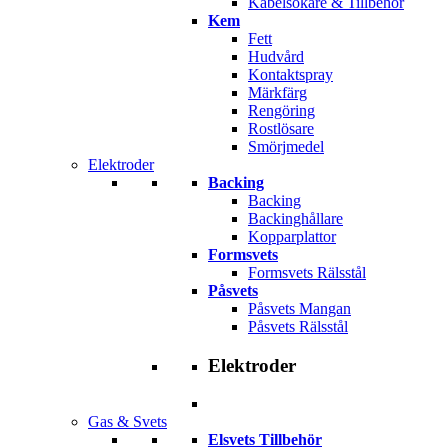
Kabelsökare & Tillbehör
Kem
Fett
Hudvård
Kontaktspray
Märkfärg
Rengöring
Rostlösare
Smörjmedel
Elektroder
Backing
Backing
Backinghållare
Kopparplattor
Formsvets
Formsvets Rälsstål
Påsvets
Påsvets Mangan
Påsvets Rälsstål
Elektroder
Gas & Svets
Elsvets Tillbehör