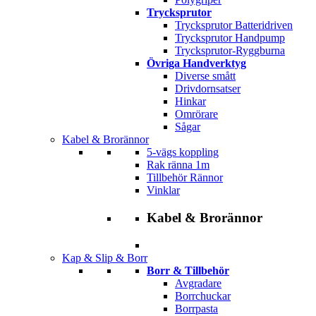
Trycksprutor
Trycksprutor Batteridriven
Trycksprutor Handpump
Trycksprutor-Ryggburna
Övriga Handverktyg
Diverse smått
Drivdornsatser
Hinkar
Omrörare
Sågar
Kabel & Brorännor
5-vägs koppling
Rak ränna 1m
Tillbehör Rännor
Vinklar
Kabel & Brorännor
Kap & Slip & Borr
Borr & Tillbehör
Avgradare
Borrchuckar
Borrpasta