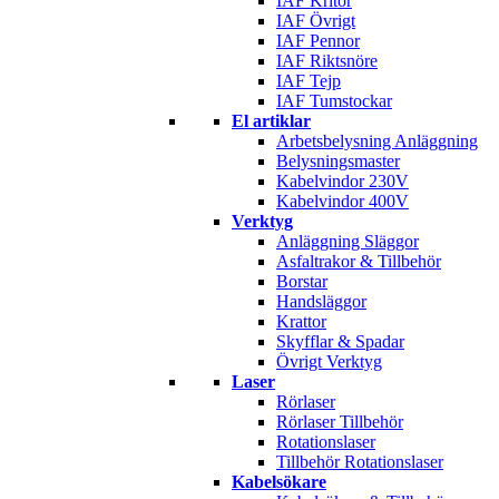
IAF Kritor
IAF Övrigt
IAF Pennor
IAF Riktsnöre
IAF Tejp
IAF Tumstockar
El artiklar
Arbetsbelysning Anläggning
Belysningsmaster
Kabelvindor 230V
Kabelvindor 400V
Verktyg
Anläggning Släggor
Asfaltrakor & Tillbehör
Borstar
Handsläggor
Krattor
Skyfflar & Spadar
Övrigt Verktyg
Laser
Rörlaser
Rörlaser Tillbehör
Rotationslaser
Tillbehör Rotationslaser
Kabelsökare