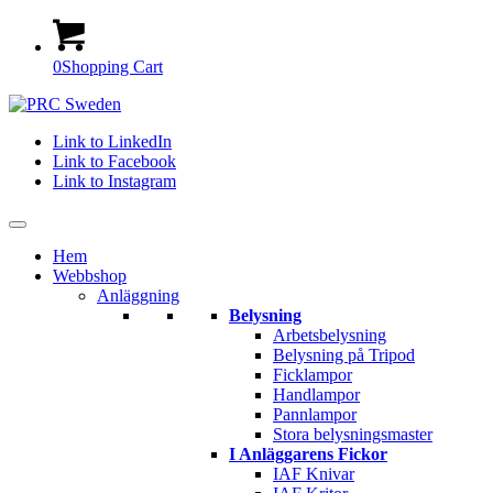
0
Shopping Cart
Link to LinkedIn
Link to Facebook
Link to Instagram
Hem
Webbshop
Anläggning
Belysning
Arbetsbelysning
Belysning på Tripod
Ficklampor
Handlampor
Pannlampor
Stora belysningsmaster
I Anläggarens Fickor
IAF Knivar