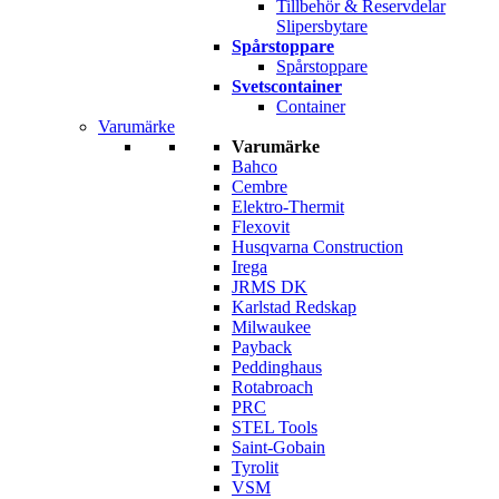
Tillbehör & Reservdelar
Slipersbytare
Spårstoppare
Spårstoppare
Svetscontainer
Container
Varumärke
Varumärke
Bahco
Cembre
Elektro-Thermit
Flexovit
Husqvarna Construction
Irega
JRMS DK
Karlstad Redskap
Milwaukee
Payback
Peddinghaus
Rotabroach
PRC
STEL Tools
Saint-Gobain
Tyrolit
VSM