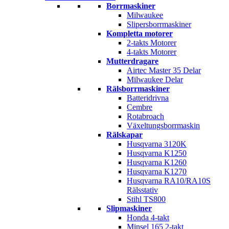
Borrmaskiner
Milwaukee
Slipersborrmaskiner
Kompletta motorer
2-takts Motorer
4-takts Motorer
Mutterdragare
Airtec Master 35 Delar
Milwaukee Delar
Rälsborrmaskiner
Batteridrivna
Cembre
Rotabroach
Växeltungsborrmaskin
Rälskapar
Husqvarna 3120K
Husqvarna K1250
Husqvarna K1260
Husqvarna K1270
Husqvarna RA10/RA10S
Rälsstativ
Stihl TS800
Slipmaskiner
Honda 4-takt
Minsel 165 2-takt