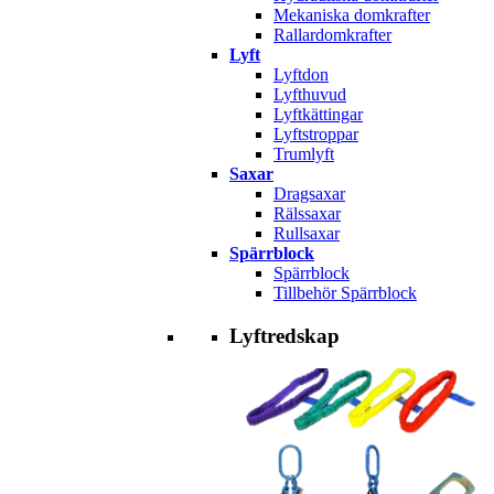
Mekaniska domkrafter
Rallardomkrafter
Lyft
Lyftdon
Lyfthuvud
Lyftkättingar
Lyftstroppar
Trumlyft
Saxar
Dragsaxar
Rälssaxar
Rullsaxar
Spärrblock
Spärrblock
Tillbehör Spärrblock
Lyftredskap