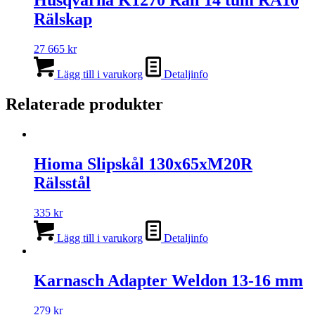
Husqvarna K1270 Rail 14 tum RA10
varianter.
Rälskap
De
olika
alternativen
27 665
kr
kan
väljas
Lägg till i varukorg
Detaljinfo
på
produktsidan
Relaterade produkter
Hioma Slipskål 130x65xM20R
Rälsstål
335
kr
Lägg till i varukorg
Detaljinfo
Karnasch Adapter Weldon 13-16 mm
279
kr