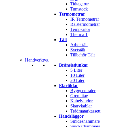
Tidtagarur
Tumstock
Termometrar
IR Termometrar
Rälstermometrar
Tempkritor
Therma 1
Tält
Arbetstält
Svetstält
Tillbehör Tält
Handverktyg
Bränsledunkar
5 Liter
10 Liter
20 Liter
Elartiklar
Byggcentraler
Grenuttag
Kabelvindor
Skarvkablar
Trådmatarkassett
Handsläggor
Smideshammare
Snickarhammare