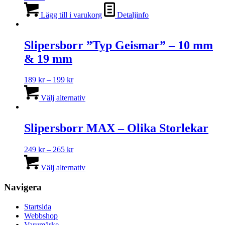
Lägg till i varukorg
Detaljinfo
Slipersborr ”Typ Geismar” – 10 mm
& 19 mm
Prisintervall:
189
kr
–
199
kr
189 kr
Den
till
här
Välj alternativ
199 kr
produkten
har
flera
Slipersborr MAX – Olika Storlekar
varianter.
De
Prisintervall:
249
kr
–
265
kr
olika
249 kr
Den
alternativen
till
här
Välj alternativ
kan
265 kr
produkten
väljas
har
Navigera
på
flera
produktsidan
varianter.
Startsida
De
Webbshop
olika
Varumärke