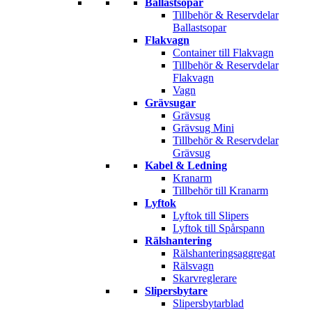
Ballastsopar
Tillbehör & Reservdelar
Ballastsopar
Flakvagn
Container till Flakvagn
Tillbehör & Reservdelar
Flakvagn
Vagn
Grävsugar
Grävsug
Grävsug Mini
Tillbehör & Reservdelar
Grävsug
Kabel & Ledning
Kranarm
Tillbehör till Kranarm
Lyftok
Lyftok till Slipers
Lyftok till Spårspann
Rälshantering
Rälshanteringsaggregat
Rälsvagn
Skarvreglerare
Slipersbytare
Slipersbytarblad