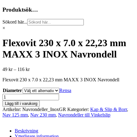
Produktsök…
Sökord här...
×
Flexovit 230 x 7.0 x 22,23 mm
MAXX 3 INOX Navrondell
Prisintervall:
49
kr
–
116
kr
49 kr
Flexovit 230 x 7.0 x 22,23 mm MAXX 3 INOX Navrondell
till
116 kr
Diameter
Rensa
Flexovit
230
Lägg till i varukorg
x
Artikelnr:
Navrondeller_InoxGR
Kategorier:
Kap & Slip & Borr
,
7.0
Nav 125 mm
,
Nav 230 mm
,
Navrondeller till Vinkelslip
x
22,23
mm
Beskrivning
MAXX
Ytterligare information