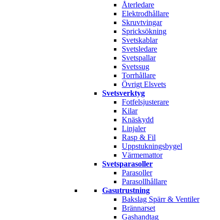
Återledare
Elektrodhållare
Skruvtvingar
Spricksökning
Svetskablar
Svetsledare
Svetspallar
Svetssug
Torrhållare
Övrigt Elsvets
Svetsverktyg
Fotfelsjusterare
Kilar
Knäskydd
Linjaler
Rasp & Fil
Uppstukningsbygel
Värmemattor
Svetsparasoller
Parasoller
Parasollhållare
Gasutrustning
Bakslag Spärr & Ventiler
Brännarset
Gashandtag