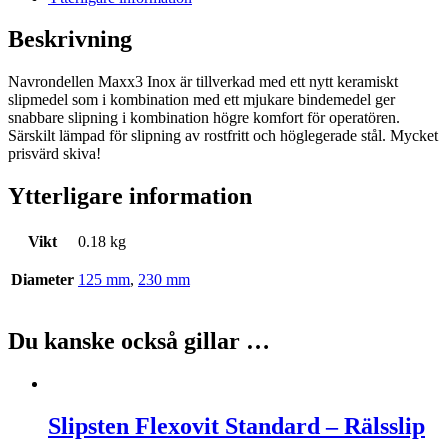
3
INOX
Beskrivning
Navrondell
mängd
Navrondellen Maxx3 Inox är tillverkad med ett nytt keramiskt
slipmedel som i kombination med ett mjukare bindemedel ger
snabbare slipning i kombination högre komfort för operatören.
Särskilt lämpad för slipning av rostfritt och höglegerade stål. Mycket
prisvärd skiva!
Ytterligare information
Vikt
0.18 kg
Diameter
125 mm
,
230 mm
Du kanske också gillar …
Slipsten Flexovit Standard – Rälsslip