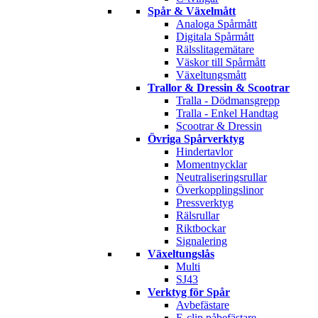
Spår & Växelmått
Analoga Spårmått
Digitala Spårmått
Rälsslitagemätare
Väskor till Spårmått
Växeltungsmått
Trallor & Dressin & Scootrar
Tralla - Dödmansgrepp
Tralla - Enkel Handtag
Scootrar & Dressin
Övriga Spårverktyg
Hindertavlor
Momentnycklar
Neutraliseringsrullar
Överkopplingslinor
Pressverktyg
Rälsrullar
Riktbockar
Signalering
Växeltungslås
Multi
SJ43
Verktyg för Spår
Avbefästare
E-clip påbefästare