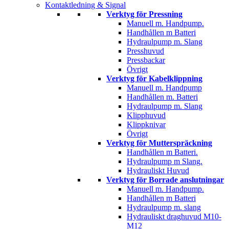
Kontaktledning & Signal
Verktyg för Pressning
Manuell m. Handpump.
Handhållen m Batteri
Hydraulpump m. Slang
Presshuvud
Pressbackar
Övrigt
Verktyg för Kabelklippning
Manuell m. Handpump
Handhållen m. Batteri
Hydraulpump m. Slang
Klipphuvud
Klippknivar
Övrigt
Verktyg för Mutterspräckning
Handhållen m Batteri.
Hydraulpump m Slang.
Hydrauliskt Huvud
Verktyg för Borrade anslutningar
Manuell m. Handpump.
Handhållen m Batteri
Hydraulpump m. slang
Hydrauliskt draghuvud M10-
M12