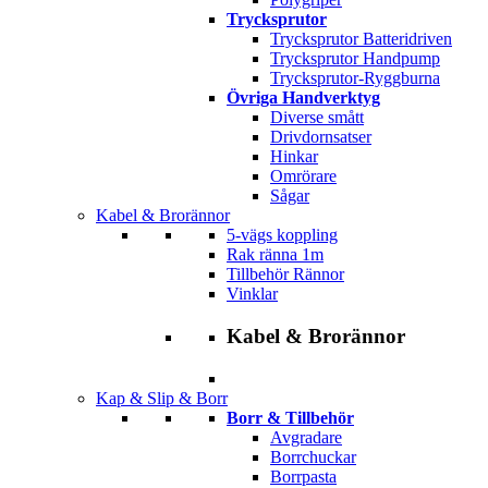
Trycksprutor
Trycksprutor Batteridriven
Trycksprutor Handpump
Trycksprutor-Ryggburna
Övriga Handverktyg
Diverse smått
Drivdornsatser
Hinkar
Omrörare
Sågar
Kabel & Brorännor
5-vägs koppling
Rak ränna 1m
Tillbehör Rännor
Vinklar
Kabel & Brorännor
Kap & Slip & Borr
Borr & Tillbehör
Avgradare
Borrchuckar
Borrpasta