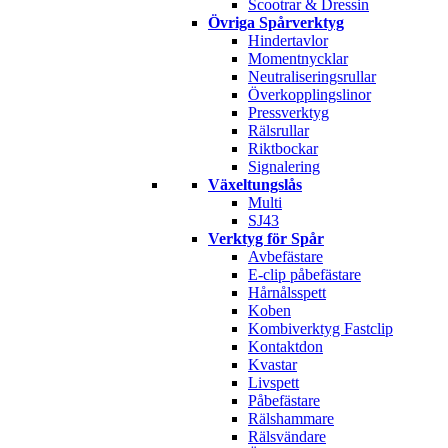
Scootrar & Dressin
Övriga Spårverktyg
Hindertavlor
Momentnycklar
Neutraliseringsrullar
Överkopplingslinor
Pressverktyg
Rälsrullar
Riktbockar
Signalering
Växeltungslås
Multi
SJ43
Verktyg för Spår
Avbefästare
E-clip påbefästare
Hårnålsspett
Koben
Kombiverktyg Fastclip
Kontaktdon
Kvastar
Livspett
Påbefästare
Rälshammare
Rälsvändare