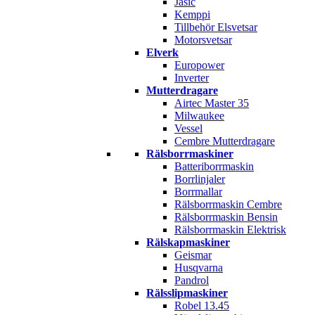
Jasic
Kemppi
Tillbehör Elsvetsar
Motorsvetsar
Elverk
Europower
Inverter
Mutterdragare
Airtec Master 35
Milwaukee
Vessel
Cembre Mutterdragare
Rälsborrmaskiner
Batteriborrmaskin
Borrlinjaler
Borrmallar
Rälsborrmaskin Cembre
Rälsborrmaskin Bensin
Rälsborrmaskin Elektrisk
Rälskapmaskiner
Geismar
Husqvarna
Pandrol
Rälsslipmaskiner
Robel 13.45