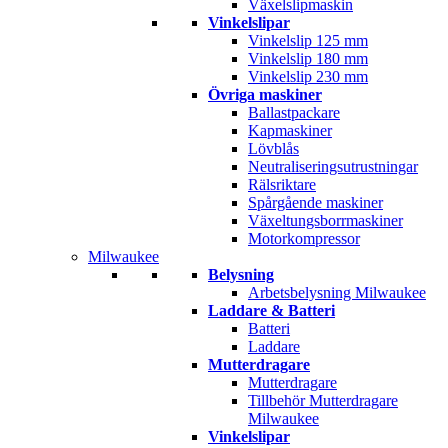
Växelslipmaskin
Vinkelslipar
Vinkelslip 125 mm
Vinkelslip 180 mm
Vinkelslip 230 mm
Övriga maskiner
Ballastpackare
Kapmaskiner
Lövblås
Neutraliseringsutrustningar
Rälsriktare
Spårgående maskiner
Växeltungsborrmaskiner
Motorkompressor
Milwaukee
Belysning
Arbetsbelysning Milwaukee
Laddare & Batteri
Batteri
Laddare
Mutterdragare
Mutterdragare
Tillbehör Mutterdragare
Milwaukee
Vinkelslipar