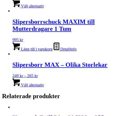
249 kr
Den
till
här
Välj alternativ
375 kr
produkten
har
flera
Slipersborrschuck MAXIM till
varianter.
Mutterdragare 1 Tum
De
olika
alternativen
995
kr
kan
väljas
Lägg till i varukorg
Detaljinfo
på
produktsidan
Slipersborr MAX – Olika Storlekar
Prisintervall:
249
kr
–
265
kr
249 kr
Den
till
här
Välj alternativ
265 kr
produkten
har
Relaterade produkter
flera
varianter.
De
olika