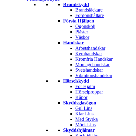
Brandskydd
Brandsläckare
Fordonshållare
Första Hjälpen
Ögonskölj
Plåster
Väskor
Handskar
Arbetshandskar
Kemhandskar
Kromfria Handskar
Montagehandskar
Svetshandskar
Vibrationshandskar
Hörselskydd
För Hjälm
Hörselproppar
Kåpor
Skyddsglasögon
Gul Lins
Klar Lins
Med Styrka
Mörk Lins
Skyddshjälmar
Kask Hjälm