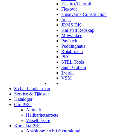
Elektro-Thermit
Flexovit
Husqvarna Construction
Irega
JRMS DK
Karlstad Redskap
Milwaukee
Payback
Peddinghaus
Rotabroach
PRC
STEL Tools
Saint-Gobain
Tyrolit
VSM
Så här handlar man
Service & Tjänster
Kataloger
Om PRC
Aktuellt
Hållbarhetsarbete
Visselblåsare
Kontakta PRC
Ansök om att bli fakturakund