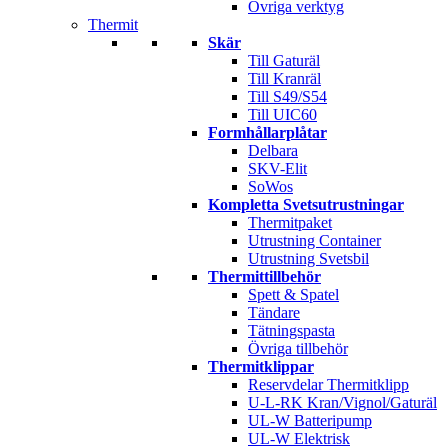
Övriga verktyg
Thermit
Skär
Till Gaturäl
Till Kranräl
Till S49/S54
Till UIC60
Formhållarplåtar
Delbara
SKV-Elit
SoWos
Kompletta Svetsutrustningar
Thermitpaket
Utrustning Container
Utrustning Svetsbil
Thermittillbehör
Spett & Spatel
Tändare
Tätningspasta
Övriga tillbehör
Thermitklippar
Reservdelar Thermitklipp
U-L-RK Kran/Vignol/Gaturäl
UL-W Batteripump
UL-W Elektrisk