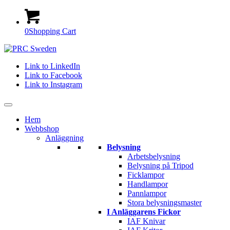
0
Shopping Cart
Link to LinkedIn
Link to Facebook
Link to Instagram
Hem
Webbshop
Anläggning
Belysning
Arbetsbelysning
Belysning på Tripod
Ficklampor
Handlampor
Pannlampor
Stora belysningsmaster
I Anläggarens Fickor
IAF Knivar