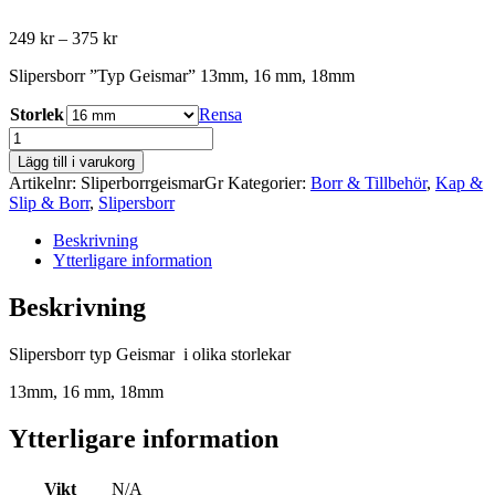
Prisintervall:
249
kr
–
375
kr
249 kr
Slipersborr ”Typ Geismar” 13mm, 16 mm, 18mm
till
375 kr
Storlek
Rensa
Slipersborr
”Typ
Lägg till i varukorg
Geismar”
Artikelnr:
SliperborrgeismarGr
Kategorier:
Borr & Tillbehör
,
Kap &
-
Slip & Borr
,
Slipersborr
Olika
Storlekar
Beskrivning
mängd
Ytterligare information
Beskrivning
Slipersborr typ Geismar i olika storlekar
13mm, 16 mm, 18mm
Ytterligare information
Vikt
N/A