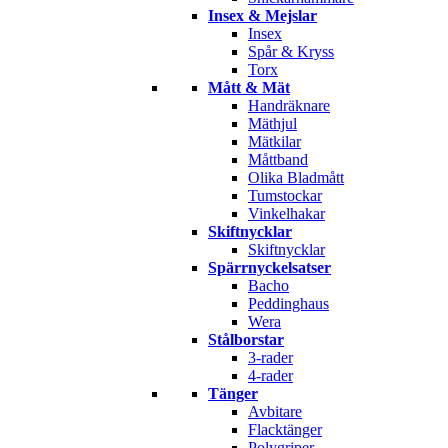
Insex & Mejslar
Insex
Spår & Kryss
Torx
Mått & Mät
Handräknare
Mäthjul
Mätkilar
Måttband
Olika Bladmått
Tumstockar
Vinkelhakar
Skiftnycklar
Skiftnycklar
Spärrnyckelsatser
Bacho
Peddinghaus
Wera
Stålborstar
3-rader
4-rader
Tänger
Avbitare
Flacktänger
Polygriper