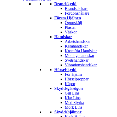
Brandskydd
Brandsläckare
Fordonshållare
Första Hjälpen
Ögonskölj
Plåster
Väskor
Handskar
Arbetshandskar
Kemhandskar
Kromfria Handskar
Montagehandskar
Svetshandskar
Vibrationshandskar
Hörselskydd
För Hjälm
Hörselproppar
Kåpor
Skyddsglasögon
Gul Lins
Klar Lins
Med Styrka
Mörk Lins
Skyddshjälmar
Kask Hjälm