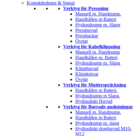
Kontaktledning & Signal
Verktyg för Pressning
Manuell m. Handpump.
Handhållen m Batteri
Hydraulpump m. Slang
Presshuvud
Pressbackar
Övrigt
Verktyg för Kabelklippning
Manuell m. Handpump
Handhållen m. Batteri
Hydraulpump m. Slang
Klipphuvud
Klippknivar
Övrigt
Verktyg för Mutterspräckning
Handhållen m Batteri.
Hydraulpump m Slang.
Hydrauliskt Huvud
Verktyg för Borrade anslutningar
Manuell m. Handpump.
Handhållen m Batteri
Hydraulpump m. slang
Hydrauliskt draghuvud M10-
M12