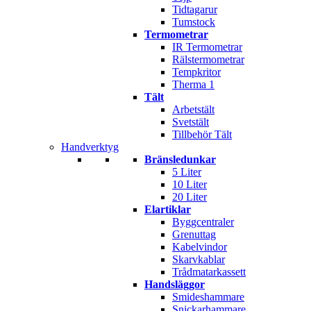
Tidtagarur
Tumstock
Termometrar
IR Termometrar
Rälstermometrar
Tempkritor
Therma 1
Tält
Arbetstält
Svetstält
Tillbehör Tält
Handverktyg
Bränsledunkar
5 Liter
10 Liter
20 Liter
Elartiklar
Byggcentraler
Grenuttag
Kabelvindor
Skarvkablar
Trådmatarkassett
Handsläggor
Smideshammare
Snickarhammare