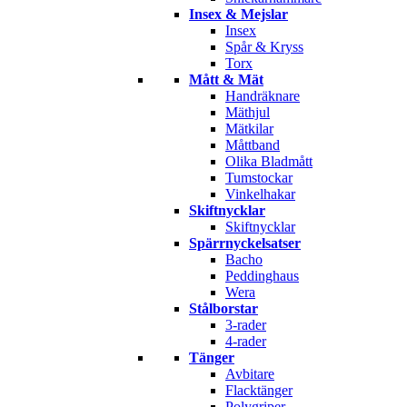
Insex & Mejslar
Insex
Spår & Kryss
Torx
Mått & Mät
Handräknare
Mäthjul
Mätkilar
Måttband
Olika Bladmått
Tumstockar
Vinkelhakar
Skiftnycklar
Skiftnycklar
Spärrnyckelsatser
Bacho
Peddinghaus
Wera
Stålborstar
3-rader
4-rader
Tänger
Avbitare
Flacktänger
Polygriper