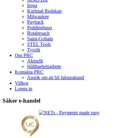
Irega
Karlstad Redskap
Milwaukee
Payback
Peddinghaus
Rotabroach
Saint-Gobain
STEL Tools
Tyrolit
Om PRC
Aktuellt
Hållbarhetsarbete
Kontakta PRC
Ansök om att bli fakturakund
Villkor
Logga in
Säker e-handel