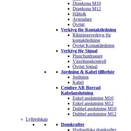
Dragkona M10
Dragkona M12
Håltolk
Avgradare
Övrigt
Verktyg för Kontaktledning
Riktningsverktyg för
kontaktledning
Övrigt Kontaktledning
Verktyg för Signal
Plunchutdragare
Växeltungkontroll
Övrigt Signal
Jordning & Kabel tillbehör
Jordning
Kabel
Cembre AR Borrad
Kabelanslutning
Enkel anslutning M10
Enkel anslutning M12
Dubbel anslutning M10
Dubbel anslutning M12
Lyftredskap
Domkrafter
Hydrauliska domkrafter