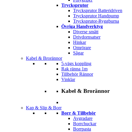
Trycksprutor
Trycksprutor Batteridriven
Trycksprutor Handpump
Trycksprutor-Ryggburna
Övriga Handverktyg
Diverse smått
Drivdornsatser
Hinkar
Omrörare
Sågar
Kabel & Brorännor
5-vägs koppling
Rak ränna 1m
Tillbehör Rännor
Vinklar
Kabel & Brorännor
Kap & Slip & Borr
Borr & Tillbehör
Avgradare
Borrchuckar
Borrpasta