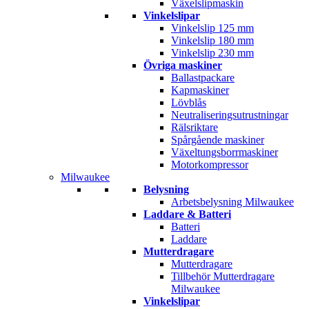
Växelslipmaskin
Vinkelslipar
Vinkelslip 125 mm
Vinkelslip 180 mm
Vinkelslip 230 mm
Övriga maskiner
Ballastpackare
Kapmaskiner
Lövblås
Neutraliseringsutrustningar
Rälsriktare
Spårgående maskiner
Växeltungsborrmaskiner
Motorkompressor
Milwaukee
Belysning
Arbetsbelysning Milwaukee
Laddare & Batteri
Batteri
Laddare
Mutterdragare
Mutterdragare
Tillbehör Mutterdragare
Milwaukee
Vinkelslipar