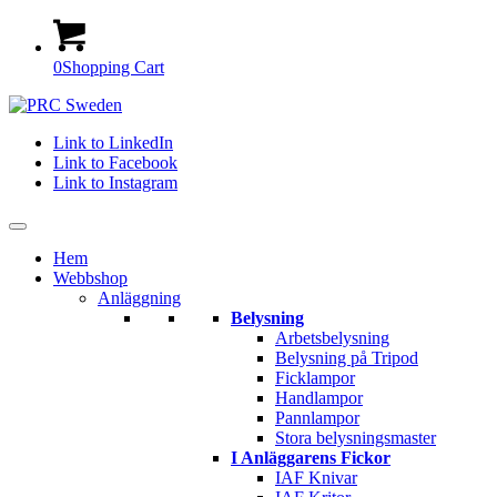
0
Shopping Cart
Link to LinkedIn
Link to Facebook
Link to Instagram
Hem
Webbshop
Anläggning
Belysning
Arbetsbelysning
Belysning på Tripod
Ficklampor
Handlampor
Pannlampor
Stora belysningsmaster
I Anläggarens Fickor
IAF Knivar