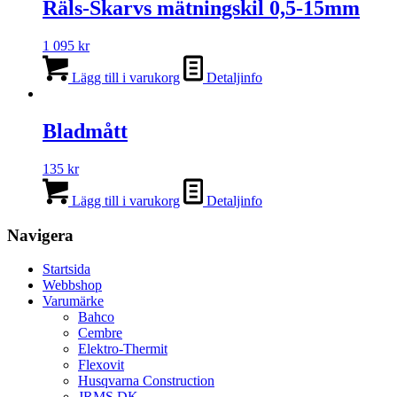
Räls-Skarvs mätningskil 0,5-15mm
1 095
kr
Lägg till i varukorg
Detaljinfo
Bladmått
135
kr
Lägg till i varukorg
Detaljinfo
Navigera
Startsida
Webbshop
Varumärke
Bahco
Cembre
Elektro-Thermit
Flexovit
Husqvarna Construction
JRMS DK