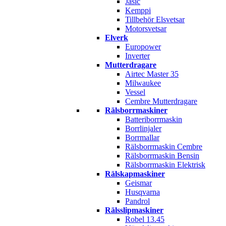
Jasic
Kemppi
Tillbehör Elsvetsar
Motorsvetsar
Elverk
Europower
Inverter
Mutterdragare
Airtec Master 35
Milwaukee
Vessel
Cembre Mutterdragare
Rälsborrmaskiner
Batteriborrmaskin
Borrlinjaler
Borrmallar
Rälsborrmaskin Cembre
Rälsborrmaskin Bensin
Rälsborrmaskin Elektrisk
Rälskapmaskiner
Geismar
Husqvarna
Pandrol
Rälsslipmaskiner
Robel 13.45