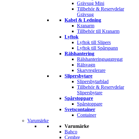
Grävsug Mini
Tillbehör & Reservdelar
Grävsug
Kabel & Ledning
Kranarm
Tillbehör till Kranarm
Lyftok
Lyftok till Slipers
Lyftok till Spårspann
Rälshantering
Rälshanteringsaggregat
Rälsvagn
Skarvreglerare
Slipersbytare
Slipersbytarblad
Tillbehör & Reservdelar
Slipersbytare
Spårstoppare
Spårstoppare
Svetscontainer
Container
Varumärke
Varumärke
Bahco
Cembre