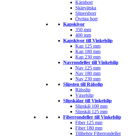
Kärnborr
Skärvätska
Slipersborr
Övriga borr
Kapskivor
350 mm
400 mm
Kapskivor till Vinkelslip
Kap 125 mm
Kap 180 mm
Kap 230 mm
Navrondeller till Vinkelslip
Nav 125 mm
Nav 180 mm
Nav 230 mm
Slipsten till Rälsslip
Rälsslip
Växelslip
Slipskålar till Vinkelslip
Slipskål 100 mm
Slipskål 125 mm
Fiberrondeller till Vinkelslip
Fiber 125 mm
Fiber 180 mm
Tillbehör Fiberrondeller