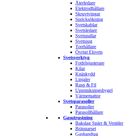
Återledare
Elektrodhållare
Skruvtvingar
Spricksökning
Svetskablar
Svetsledare
Svetspallar
Svetssug
Torrhållare
Övrigt Elsvets
Svetsverktyg
Fotfelsjusterare
Kilar
Knäskydd
Linjaler
Rasp & Fil
Uppstukningsbygel
Värmemattor
Svetsparasoller
Parasoller
Parasollhållare
Gasutrustning
Bakslag Spärr & Ventiler
Brännarset
Gashandtag