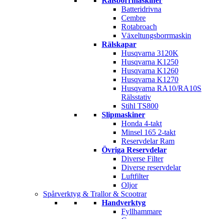
Rälsborrmaskiner
Batteridrivna
Cembre
Rotabroach
Växeltungsborrmaskin
Rälskapar
Husqvarna 3120K
Husqvarna K1250
Husqvarna K1260
Husqvarna K1270
Husqvarna RA10/RA10S
Rälsstativ
Stihl TS800
Slipmaskiner
Honda 4-takt
Minsel 165 2-takt
Reservdelar Ram
Övriga Reservdelar
Diverse Filter
Diverse reservdelar
Luftfilter
Oljor
Spårverktyg & Trallor & Scootrar
Handverktyg
Fyllhammare