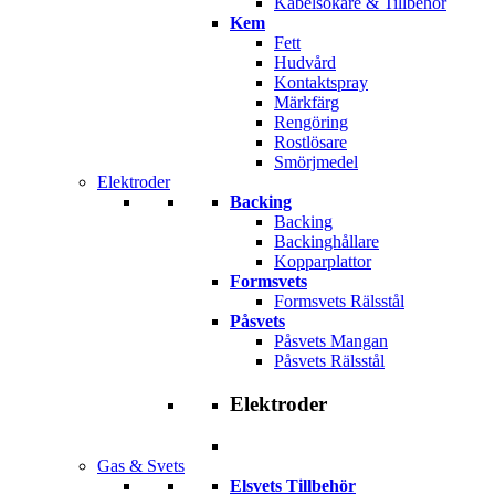
Kabelsökare & Tillbehör
Kem
Fett
Hudvård
Kontaktspray
Märkfärg
Rengöring
Rostlösare
Smörjmedel
Elektroder
Backing
Backing
Backinghållare
Kopparplattor
Formsvets
Formsvets Rälsstål
Påsvets
Påsvets Mangan
Påsvets Rälsstål
Elektroder
Gas & Svets
Elsvets Tillbehör