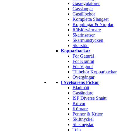
Gasregulatorer
Gasslangar
Gastillbehör
Kompletta Slangset
Kopplingar & Nipplar
Rälsförvärmare
Skärinsatser
Skärmunstycken
Skärstöd
Kopparbackar
För Gaturäl
För Kranräl
För Vignol
Tillbehör Kopparbackar
Övergångar
I Svetsarens Fickor
Bladmått
Gaständare
ISF Diverse Smått
Knivar
Körnare
Pennor & Kritor
Skiftnyckel
Slitsmejslar
Tejp