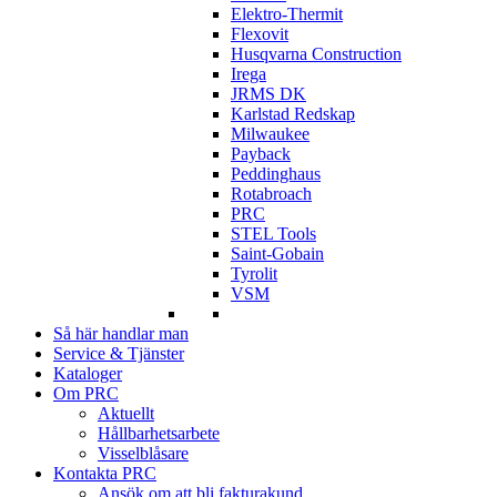
Elektro-Thermit
Flexovit
Husqvarna Construction
Irega
JRMS DK
Karlstad Redskap
Milwaukee
Payback
Peddinghaus
Rotabroach
PRC
STEL Tools
Saint-Gobain
Tyrolit
VSM
Så här handlar man
Service & Tjänster
Kataloger
Om PRC
Aktuellt
Hållbarhetsarbete
Visselblåsare
Kontakta PRC
Ansök om att bli fakturakund