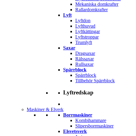
Mekaniska domkrafter
Rallardomkrafter
Lyft
Lyftdon
Lyfthuvud
Lyftkättingar
Lyftstroppar
Trumlyft
Saxar
Dragsaxar
Rälssaxar
Rullsaxar
Spärrblock
Spärrblock
Tillbehör Spärrblock
Lyftredskap
Maskiner & Elverk
Borrmaskiner
Kombihammare
Slipersborrmaskiner
Elsvetsverk