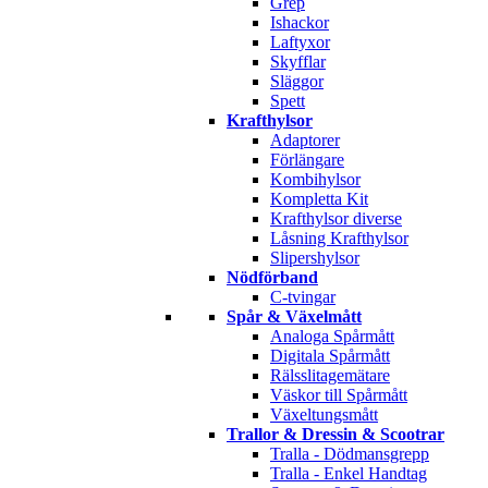
Grep
Ishackor
Laftyxor
Skyfflar
Släggor
Spett
Krafthylsor
Adaptorer
Förlängare
Kombihylsor
Kompletta Kit
Krafthylsor diverse
Låsning Krafthylsor
Slipershylsor
Nödförband
C-tvingar
Spår & Växelmått
Analoga Spårmått
Digitala Spårmått
Rälsslitagemätare
Väskor till Spårmått
Växeltungsmått
Trallor & Dressin & Scootrar
Tralla - Dödmansgrepp
Tralla - Enkel Handtag