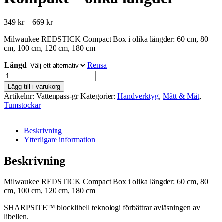
Prisintervall:
349
kr
–
669
kr
349 kr
Milwaukee REDSTICK Compact Box i olika längder: 60 cm, 80
till
cm, 100 cm, 120 cm, 180 cm
669 kr
Längd
Rensa
Milwaukee
Vattenpass
Lägg till i varukorg
Kompakt
Artikelnr:
Vattenpass-gr
Kategorier:
Handverktyg
,
Mått & Mät
,
-
Tumstockar
olika
längder
mängd
Beskrivning
Ytterligare information
Beskrivning
Milwaukee REDSTICK Compact Box i olika längder: 60 cm, 80
cm, 100 cm, 120 cm, 180 cm
SHARPSITE™ blocklibell teknologi förbättrar avläsningen av
libellen.