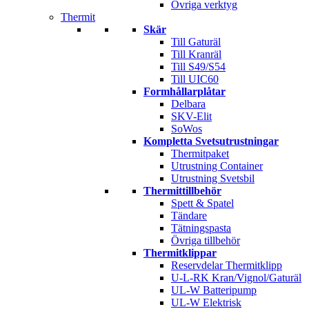
Övriga verktyg
Thermit
Skär
Till Gaturäl
Till Kranräl
Till S49/S54
Till UIC60
Formhållarplåtar
Delbara
SKV-Elit
SoWos
Kompletta Svetsutrustningar
Thermitpaket
Utrustning Container
Utrustning Svetsbil
Thermittillbehör
Spett & Spatel
Tändare
Tätningspasta
Övriga tillbehör
Thermitklippar
Reservdelar Thermitklipp
U-L-RK Kran/Vignol/Gaturäl
UL-W Batteripump
UL-W Elektrisk