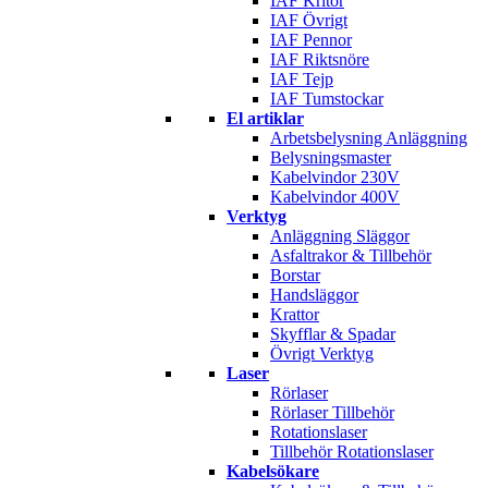
IAF Kritor
IAF Övrigt
IAF Pennor
IAF Riktsnöre
IAF Tejp
IAF Tumstockar
El artiklar
Arbetsbelysning Anläggning
Belysningsmaster
Kabelvindor 230V
Kabelvindor 400V
Verktyg
Anläggning Släggor
Asfaltrakor & Tillbehör
Borstar
Handsläggor
Krattor
Skyfflar & Spadar
Övrigt Verktyg
Laser
Rörlaser
Rörlaser Tillbehör
Rotationslaser
Tillbehör Rotationslaser
Kabelsökare