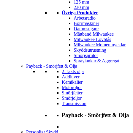
125 mm
230 mm
Övriga Produkter
Arbetsradio
Borrmaskiner
Dammsugare
Måttband Milwaukee
Milwaukee Lövblås
Milwaukee Momentnycklar
Skyddsutrustning
Smörjsprutor
Spraytankar & Aggregat
Payback - Smörjfett & Olja
2-Takts olja
Additiver
Kemikalier
Motoroljor
Smörjfetter
Smörjoljor
Transmission
Payback - Smörjfett & Olja
Personligt Skydd