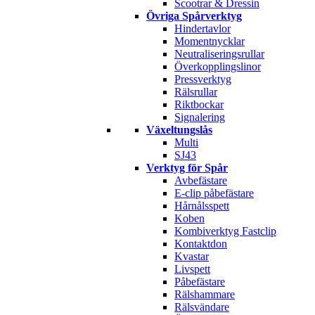
Scootrar & Dressin
Övriga Spårverktyg
Hindertavlor
Momentnycklar
Neutraliseringsrullar
Överkopplingslinor
Pressverktyg
Rälsrullar
Riktbockar
Signalering
Växeltungslås
Multi
SJ43
Verktyg för Spår
Avbefästare
E-clip påbefästare
Hårnålsspett
Koben
Kombiverktyg Fastclip
Kontaktdon
Kvastar
Livspett
Påbefästare
Rälshammare
Rälsvändare