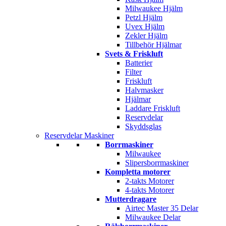
Milwaukee Hjälm
Petzl Hjälm
Uvex Hjälm
Zekler Hjälm
Tillbehör Hjälmar
Svets & Friskluft
Batterier
Filter
Friskluft
Halvmasker
Hjälmar
Laddare Friskluft
Reservdelar
Skyddsglas
Reservdelar Maskiner
Borrmaskiner
Milwaukee
Slipersborrmaskiner
Kompletta motorer
2-takts Motorer
4-takts Motorer
Mutterdragare
Airtec Master 35 Delar
Milwaukee Delar