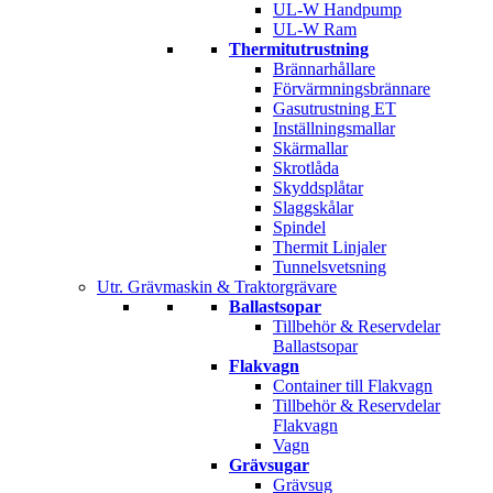
UL-W Handpump
UL-W Ram
Thermitutrustning
Brännarhållare
Förvärmningsbrännare
Gasutrustning ET
Inställningsmallar
Skärmallar
Skrotlåda
Skyddsplåtar
Slaggskålar
Spindel
Thermit Linjaler
Tunnelsvetsning
Utr. Grävmaskin & Traktorgrävare
Ballastsopar
Tillbehör & Reservdelar
Ballastsopar
Flakvagn
Container till Flakvagn
Tillbehör & Reservdelar
Flakvagn
Vagn
Grävsugar
Grävsug