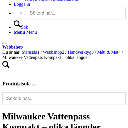
Logga in
Sök
Menu
Menu
Webbshop
Du är här:
Startsida
1
/
Webbshop
2
/
Handverktyg
3
/
Mått & Mät
4
/
Milwaukee Vattenpass Kompakt – olika längder
Produktsök…
Milwaukee Vattenpass
Kompakt – olika längder