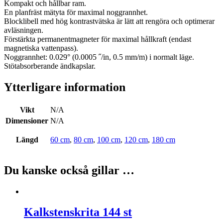
Kompakt och hållbar ram.
En planfräst mätyta för maximal noggrannhet.
Blocklibell med hög kontrastvätska är lätt att rengöra och optimerar
avläsningen.
Förstärkta permanentmagneter för maximal hållkraft (endast
magnetiska vattenpass).
Noggrannhet: 0.029° (0.0005 ˝/in, 0.5 mm/m) i normalt läge.
Stötabsorberande ändkapslar.
Ytterligare information
Vikt
N/A
Dimensioner
N/A
Längd
60 cm
,
80 cm
,
100 cm
,
120 cm
,
180 cm
Du kanske också gillar …
Kalkstenskrita 144 st