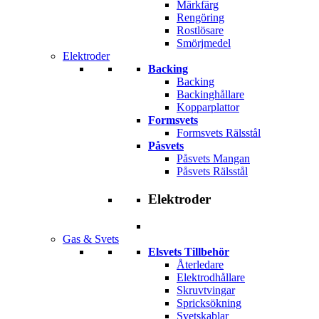
Märkfärg
Rengöring
Rostlösare
Smörjmedel
Elektroder
Backing
Backing
Backinghållare
Kopparplattor
Formsvets
Formsvets Rälsstål
Påsvets
Påsvets Mangan
Påsvets Rälsstål
Elektroder
Gas & Svets
Elsvets Tillbehör
Återledare
Elektrodhållare
Skruvtvingar
Spricksökning
Svetskablar