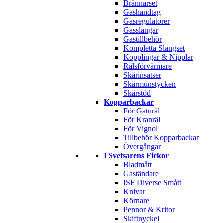
Brännarset
Gashandtag
Gasregulatorer
Gasslangar
Gastillbehör
Kompletta Slangset
Kopplingar & Nipplar
Rälsförvärmare
Skärinsatser
Skärmunstycken
Skärstöd
Kopparbackar
För Gaturäl
För Kranräl
För Vignol
Tillbehör Kopparbackar
Övergångar
I Svetsarens Fickor
Bladmått
Gaständare
ISF Diverse Smått
Knivar
Körnare
Pennor & Kritor
Skiftnyckel