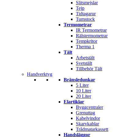
Slitsmejslar
Tejp
Tidtagarur
Tumstock
Termometrar
IR Termometrar
Rälstermometrar
Tempkritor
Therma 1
Tält
Arbetstält
Svetstält
Tillbehör Tält
Handverktyg
Bränsledunkar
5 Liter
10 Liter
20 Liter
Elartiklar
Byggcentraler
Grenuttag
Kabelvindor
Skarvkablar
Trådmatarkassett
Handsläggor