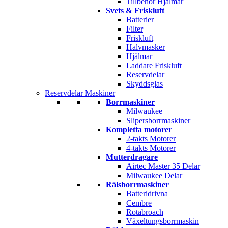
Tillbehör Hjälmar
Svets & Friskluft
Batterier
Filter
Friskluft
Halvmasker
Hjälmar
Laddare Friskluft
Reservdelar
Skyddsglas
Reservdelar Maskiner
Borrmaskiner
Milwaukee
Slipersborrmaskiner
Kompletta motorer
2-takts Motorer
4-takts Motorer
Mutterdragare
Airtec Master 35 Delar
Milwaukee Delar
Rälsborrmaskiner
Batteridrivna
Cembre
Rotabroach
Växeltungsborrmaskin