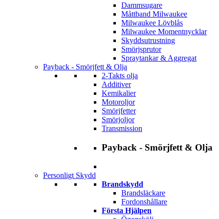
Dammsugare
Måttband Milwaukee
Milwaukee Lövblås
Milwaukee Momentnycklar
Skyddsutrustning
Smörjsprutor
Spraytankar & Aggregat
Payback - Smörjfett & Olja
2-Takts olja
Additiver
Kemikalier
Motoroljor
Smörjfetter
Smörjoljor
Transmission
Payback - Smörjfett & Olja
Personligt Skydd
Brandskydd
Brandsläckare
Fordonshållare
Första Hjälpen