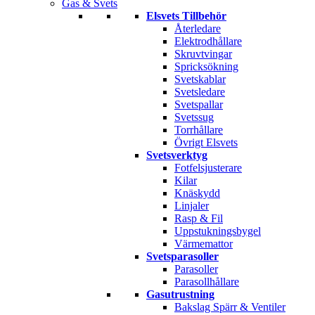
Gas & Svets
Elsvets Tillbehör
Återledare
Elektrodhållare
Skruvtvingar
Spricksökning
Svetskablar
Svetsledare
Svetspallar
Svetssug
Torrhållare
Övrigt Elsvets
Svetsverktyg
Fotfelsjusterare
Kilar
Knäskydd
Linjaler
Rasp & Fil
Uppstukningsbygel
Värmemattor
Svetsparasoller
Parasoller
Parasollhållare
Gasutrustning
Bakslag Spärr & Ventiler