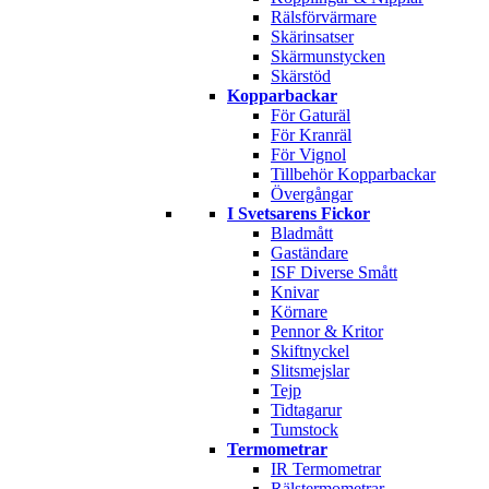
Rälsförvärmare
Skärinsatser
Skärmunstycken
Skärstöd
Kopparbackar
För Gaturäl
För Kranräl
För Vignol
Tillbehör Kopparbackar
Övergångar
I Svetsarens Fickor
Bladmått
Gaständare
ISF Diverse Smått
Knivar
Körnare
Pennor & Kritor
Skiftnyckel
Slitsmejslar
Tejp
Tidtagarur
Tumstock
Termometrar
IR Termometrar
Rälstermometrar