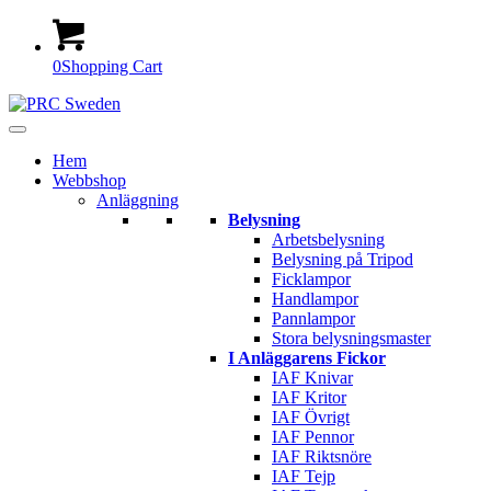
0
Shopping Cart
Hem
Webbshop
Anläggning
Belysning
Arbetsbelysning
Belysning på Tripod
Ficklampor
Handlampor
Pannlampor
Stora belysningsmaster
I Anläggarens Fickor
IAF Knivar
IAF Kritor
IAF Övrigt
IAF Pennor
IAF Riktsnöre
IAF Tejp