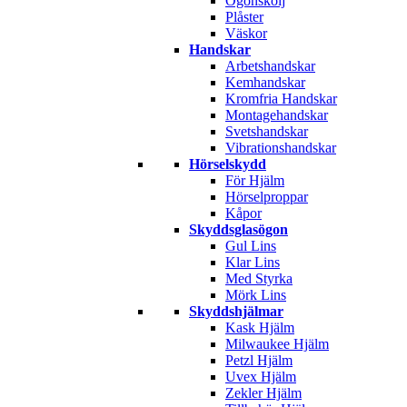
Ögonskölj
Plåster
Väskor
Handskar
Arbetshandskar
Kemhandskar
Kromfria Handskar
Montagehandskar
Svetshandskar
Vibrationshandskar
Hörselskydd
För Hjälm
Hörselproppar
Kåpor
Skyddsglasögon
Gul Lins
Klar Lins
Med Styrka
Mörk Lins
Skyddshjälmar
Kask Hjälm
Milwaukee Hjälm
Petzl Hjälm
Uvex Hjälm
Zekler Hjälm