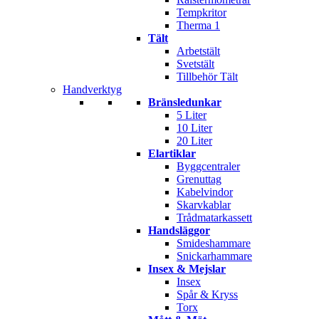
Tempkritor
Therma 1
Tält
Arbetstält
Svetstält
Tillbehör Tält
Handverktyg
Bränsledunkar
5 Liter
10 Liter
20 Liter
Elartiklar
Byggcentraler
Grenuttag
Kabelvindor
Skarvkablar
Trådmatarkassett
Handsläggor
Smideshammare
Snickarhammare
Insex & Mejslar
Insex
Spår & Kryss
Torx