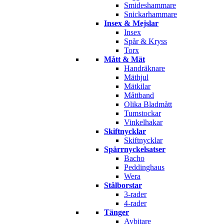
Smideshammare
Snickarhammare
Insex & Mejslar
Insex
Spår & Kryss
Torx
Mått & Mät
Handräknare
Mäthjul
Mätkilar
Måttband
Olika Bladmått
Tumstockar
Vinkelhakar
Skiftnycklar
Skiftnycklar
Spärrnyckelsatser
Bacho
Peddinghaus
Wera
Stålborstar
3-rader
4-rader
Tänger
Avbitare