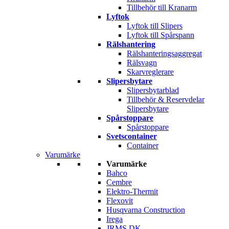
Tillbehör till Kranarm
Lyftok
Lyftok till Slipers
Lyftok till Spårspann
Rälshantering
Rälshanteringsaggregat
Rälsvagn
Skarvreglerare
Slipersbytare
Slipersbytarblad
Tillbehör & Reservdelar
Slipersbytare
Spårstoppare
Spårstoppare
Svetscontainer
Container
Varumärke
Varumärke
Bahco
Cembre
Elektro-Thermit
Flexovit
Husqvarna Construction
Irega
JRMS DK