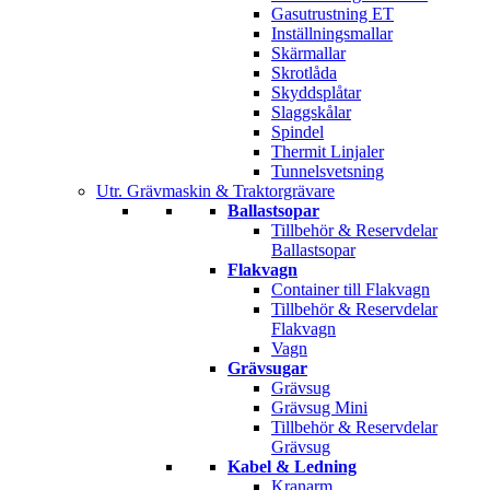
Gasutrustning ET
Inställningsmallar
Skärmallar
Skrotlåda
Skyddsplåtar
Slaggskålar
Spindel
Thermit Linjaler
Tunnelsvetsning
Utr. Grävmaskin & Traktorgrävare
Ballastsopar
Tillbehör & Reservdelar
Ballastsopar
Flakvagn
Container till Flakvagn
Tillbehör & Reservdelar
Flakvagn
Vagn
Grävsugar
Grävsug
Grävsug Mini
Tillbehör & Reservdelar
Grävsug
Kabel & Ledning
Kranarm