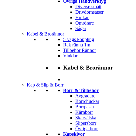
Övriga Handverktyg
Diverse smått
Drivdornsatser
Hinkar
Omrörare
Sågar
Kabel & Brorännor
5-vägs koppling
Rak ränna 1m
Tillbehör Rännor
Vinklar
Kabel & Brorännor
Kap & Slip & Borr
Borr & Tillbehör
Avgradare
Borrchuckar
Borrpasta
Kärnborr
Skärvätska
Slipersborr
Övriga borr
Kapskivor