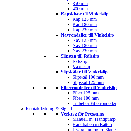
350 mm
400 mm
Kapskivor till Vinkelslip
Kap 125 mm
Kap 180 mm
Kap 230 mm
Navrondeller till Vinkelslip
Nav 125 mm
Nav 180 mm
Nav 230 mm
Slipsten till Rälsslip
Rälsslip
Växelslip
Slipskålar till Vinkelslip
Slipskål 100 mm
Slipskål 125 mm
Fiberrondeller till Vinkelslip
Fiber 125 mm
Fiber 180 mm
Tillbehör Fiberrondeller
Kontaktledning & Signal
Verktyg för Pressning
Manuell m. Handpump.
Handhållen m Batteri
Hydraulpump m. Slang