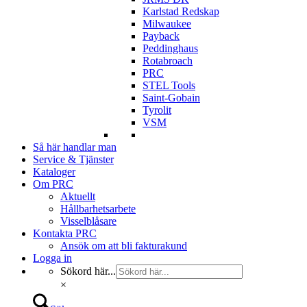
Karlstad Redskap
Milwaukee
Payback
Peddinghaus
Rotabroach
PRC
STEL Tools
Saint-Gobain
Tyrolit
VSM
Så här handlar man
Service & Tjänster
Kataloger
Om PRC
Aktuellt
Hållbarhetsarbete
Visselblåsare
Kontakta PRC
Ansök om att bli fakturakund
Logga in
Sökord här...
×