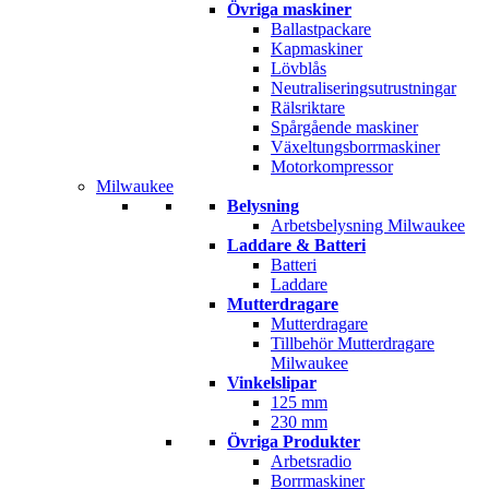
Övriga maskiner
Ballastpackare
Kapmaskiner
Lövblås
Neutraliseringsutrustningar
Rälsriktare
Spårgående maskiner
Växeltungsborrmaskiner
Motorkompressor
Milwaukee
Belysning
Arbetsbelysning Milwaukee
Laddare & Batteri
Batteri
Laddare
Mutterdragare
Mutterdragare
Tillbehör Mutterdragare
Milwaukee
Vinkelslipar
125 mm
230 mm
Övriga Produkter
Arbetsradio
Borrmaskiner