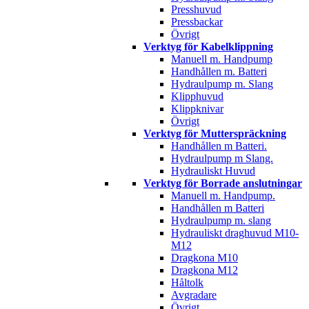
Presshuvud
Pressbackar
Övrigt
Verktyg för Kabelklippning
Manuell m. Handpump
Handhållen m. Batteri
Hydraulpump m. Slang
Klipphuvud
Klippknivar
Övrigt
Verktyg för Mutterspräckning
Handhållen m Batteri.
Hydraulpump m Slang.
Hydrauliskt Huvud
Verktyg för Borrade anslutningar
Manuell m. Handpump.
Handhållen m Batteri
Hydraulpump m. slang
Hydrauliskt draghuvud M10-
M12
Dragkona M10
Dragkona M12
Håltolk
Avgradare
Övrigt