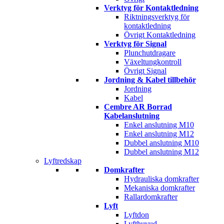
Verktyg för Kontaktledning
Riktningsverktyg för
kontaktledning
Övrigt Kontaktledning
Verktyg för Signal
Plunchutdragare
Växeltungkontroll
Övrigt Signal
Jordning & Kabel tillbehör
Jordning
Kabel
Cembre AR Borrad
Kabelanslutning
Enkel anslutning M10
Enkel anslutning M12
Dubbel anslutning M10
Dubbel anslutning M12
Lyftredskap
Domkrafter
Hydrauliska domkrafter
Mekaniska domkrafter
Rallardomkrafter
Lyft
Lyftdon
Lyfthuvud