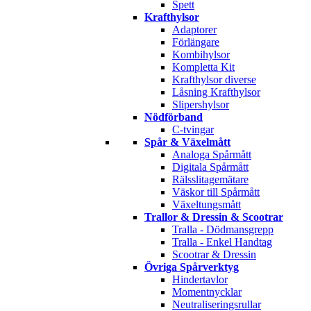
Spett
Krafthylsor
Adaptorer
Förlängare
Kombihylsor
Kompletta Kit
Krafthylsor diverse
Låsning Krafthylsor
Slipershylsor
Nödförband
C-tvingar
Spår & Växelmått
Analoga Spårmått
Digitala Spårmått
Rälsslitagemätare
Väskor till Spårmått
Växeltungsmått
Trallor & Dressin & Scootrar
Tralla - Dödmansgrepp
Tralla - Enkel Handtag
Scootrar & Dressin
Övriga Spårverktyg
Hindertavlor
Momentnycklar
Neutraliseringsrullar