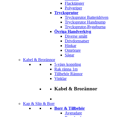
Flacktänger
Polygriper
Trycksprutor
Trycksprutor Batteridriven
Trycksprutor Handpump
Trycksprutor-Ryggburna
Övriga Handverktyg
Diverse smått
Drivdornsatser
Hinkar
Omrörare
Sågar
Kabel & Brorännor
5-vägs koppling
Rak ränna 1m
Tillbehör Rännor
Vinklar
Kabel & Brorännor
Kap & Slip & Borr
Borr & Tillbehör
Avgradare