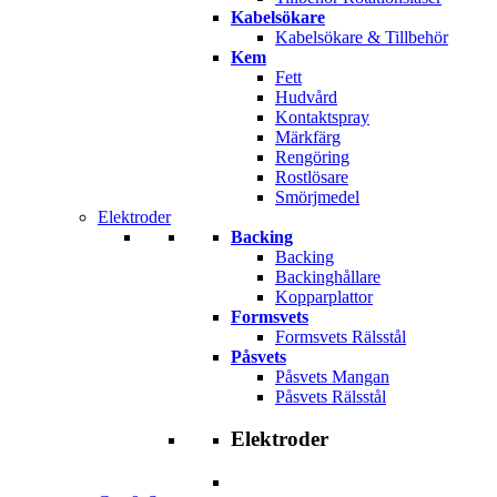
Kabelsökare
Kabelsökare & Tillbehör
Kem
Fett
Hudvård
Kontaktspray
Märkfärg
Rengöring
Rostlösare
Smörjmedel
Elektroder
Backing
Backing
Backinghållare
Kopparplattor
Formsvets
Formsvets Rälsstål
Påsvets
Påsvets Mangan
Påsvets Rälsstål
Elektroder