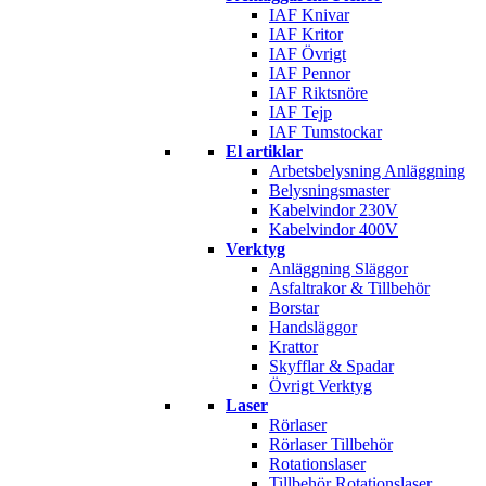
IAF Knivar
IAF Kritor
IAF Övrigt
IAF Pennor
IAF Riktsnöre
IAF Tejp
IAF Tumstockar
El artiklar
Arbetsbelysning Anläggning
Belysningsmaster
Kabelvindor 230V
Kabelvindor 400V
Verktyg
Anläggning Släggor
Asfaltrakor & Tillbehör
Borstar
Handsläggor
Krattor
Skyfflar & Spadar
Övrigt Verktyg
Laser
Rörlaser
Rörlaser Tillbehör
Rotationslaser
Tillbehör Rotationslaser