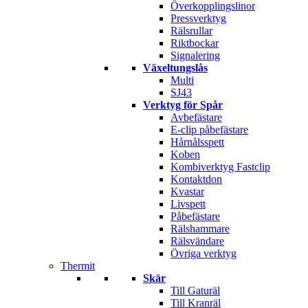
Överkopplingslinor
Pressverktyg
Rälsrullar
Riktbockar
Signalering
Växeltungslås
Multi
SJ43
Verktyg för Spår
Avbefästare
E-clip påbefästare
Hårnålsspett
Koben
Kombiverktyg Fastclip
Kontaktdon
Kvastar
Livspett
Påbefästare
Rälshammare
Rälsvändare
Övriga verktyg
Thermit
Skär
Till Gaturäl
Till Kranräl