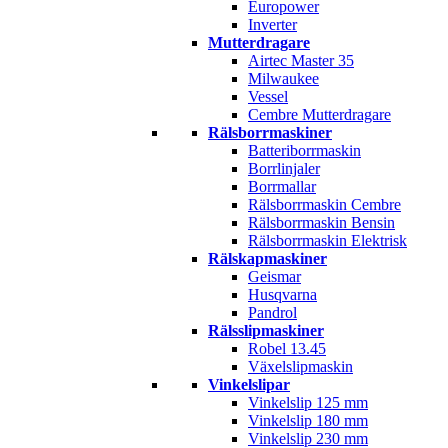
Europower
Inverter
Mutterdragare
Airtec Master 35
Milwaukee
Vessel
Cembre Mutterdragare
Rälsborrmaskiner
Batteriborrmaskin
Borrlinjaler
Borrmallar
Rälsborrmaskin Cembre
Rälsborrmaskin Bensin
Rälsborrmaskin Elektrisk
Rälskapmaskiner
Geismar
Husqvarna
Pandrol
Rälsslipmaskiner
Robel 13.45
Växelslipmaskin
Vinkelslipar
Vinkelslip 125 mm
Vinkelslip 180 mm
Vinkelslip 230 mm