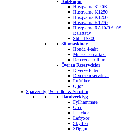
Rälskapar
Husqvarna 3120K
Husqvarna K1250
Husqvarna K1260
Husqvarna K1270
Husqvarna RA10/RA10S
Rälsstativ
Stihl TS800
Slipmaskiner
Honda 4-takt
Minsel 165 2-takt
Reservdelar Ram
Övriga Reservdelar
Diverse Filter
Diverse reservdelar
Luftfilter
Oljor
Spårverktyg & Trallor & Scootrar
Handverktyg
Fyllhammare
Grep
Ishackor
Laftyxor
Skyfflar
Släggor