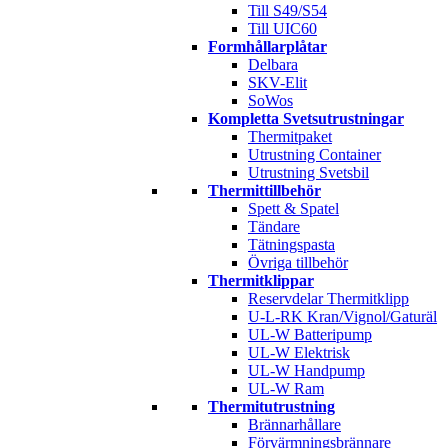
Till S49/S54
Till UIC60
Formhållarplåtar
Delbara
SKV-Elit
SoWos
Kompletta Svetsutrustningar
Thermitpaket
Utrustning Container
Utrustning Svetsbil
Thermittillbehör
Spett & Spatel
Tändare
Tätningspasta
Övriga tillbehör
Thermitklippar
Reservdelar Thermitklipp
U-L-RK Kran/Vignol/Gaturäl
UL-W Batteripump
UL-W Elektrisk
UL-W Handpump
UL-W Ram
Thermitutrustning
Brännarhållare
Förvärmningsbrännare