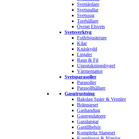
Svetsledare
Svetspallar
Svetssug
Torrhållare
Övrigt Elsvets
Svetsverktyg
Fotfelsjusterare
Kilar
Knäskydd
Linjaler
Rasp & Fil
Uppstukningsbygel
Värmemattor
Svetsparasoller
Parasoller
Parasollhållare
Gasutrustning
Bakslag Spärr & Ventiler
Brännarset
Gashandtag
Gasregulatorer
Gasslangar
Gastillbehör
Kompletta Slangset
Kopplingar & Nipplar