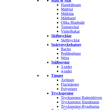
Mått & Mät
Handräknare
Mäthjul
Mätkilar
Måttband
Olika Bladmått
Tumstockar
Vinkelhakar
Skiftnycklar
Skiftnycklar
Spärrnyckelsatser
Bacho
Peddinghaus
Wera
Stålborstar
3-rader
4-rader
Tänger
Avbitare
Flacktänger
Polygriper
Trycksprutor
Trycksprutor Batteridriven
Trycksprutor Handpump
Trycksprutor-Ryggburna