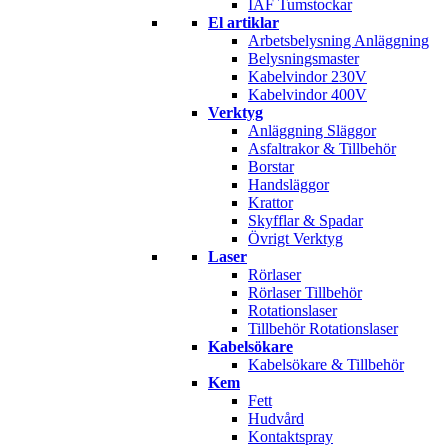
IAF Tumstockar
El artiklar
Arbetsbelysning Anläggning
Belysningsmaster
Kabelvindor 230V
Kabelvindor 400V
Verktyg
Anläggning Släggor
Asfaltrakor & Tillbehör
Borstar
Handsläggor
Krattor
Skyfflar & Spadar
Övrigt Verktyg
Laser
Rörlaser
Rörlaser Tillbehör
Rotationslaser
Tillbehör Rotationslaser
Kabelsökare
Kabelsökare & Tillbehör
Kem
Fett
Hudvård
Kontaktspray