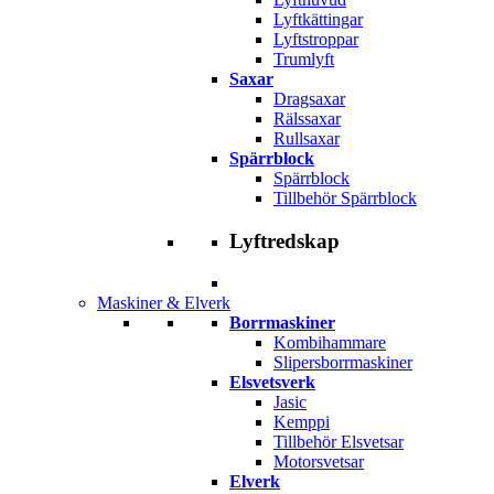
Lyftkättingar
Lyftstroppar
Trumlyft
Saxar
Dragsaxar
Rälssaxar
Rullsaxar
Spärrblock
Spärrblock
Tillbehör Spärrblock
Lyftredskap
Maskiner & Elverk
Borrmaskiner
Kombihammare
Slipersborrmaskiner
Elsvetsverk
Jasic
Kemppi
Tillbehör Elsvetsar
Motorsvetsar
Elverk