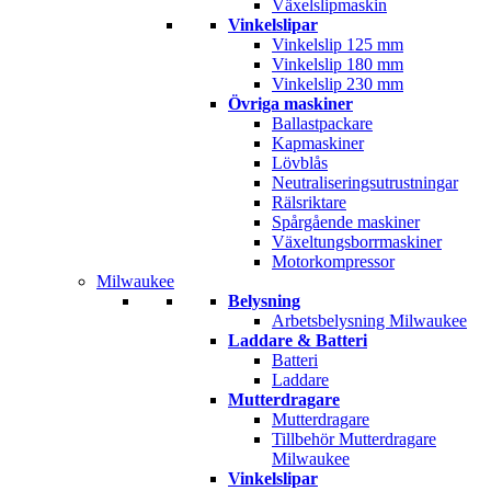
Växelslipmaskin
Vinkelslipar
Vinkelslip 125 mm
Vinkelslip 180 mm
Vinkelslip 230 mm
Övriga maskiner
Ballastpackare
Kapmaskiner
Lövblås
Neutraliseringsutrustningar
Rälsriktare
Spårgående maskiner
Växeltungsborrmaskiner
Motorkompressor
Milwaukee
Belysning
Arbetsbelysning Milwaukee
Laddare & Batteri
Batteri
Laddare
Mutterdragare
Mutterdragare
Tillbehör Mutterdragare
Milwaukee
Vinkelslipar