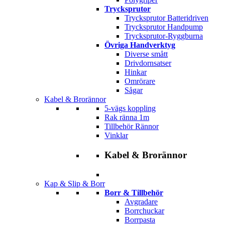
Trycksprutor
Trycksprutor Batteridriven
Trycksprutor Handpump
Trycksprutor-Ryggburna
Övriga Handverktyg
Diverse smått
Drivdornsatser
Hinkar
Omrörare
Sågar
Kabel & Brorännor
5-vägs koppling
Rak ränna 1m
Tillbehör Rännor
Vinklar
Kabel & Brorännor
Kap & Slip & Borr
Borr & Tillbehör
Avgradare
Borrchuckar
Borrpasta