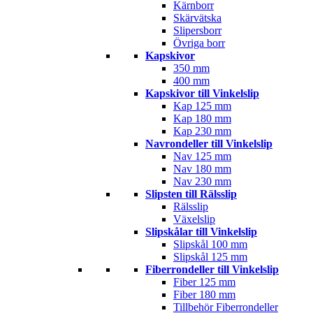
Kärnborr
Skärvätska
Slipersborr
Övriga borr
Kapskivor
350 mm
400 mm
Kapskivor till Vinkelslip
Kap 125 mm
Kap 180 mm
Kap 230 mm
Navrondeller till Vinkelslip
Nav 125 mm
Nav 180 mm
Nav 230 mm
Slipsten till Rälsslip
Rälsslip
Växelslip
Slipskålar till Vinkelslip
Slipskål 100 mm
Slipskål 125 mm
Fiberrondeller till Vinkelslip
Fiber 125 mm
Fiber 180 mm
Tillbehör Fiberrondeller