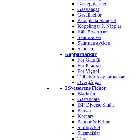
Gasregulatorer
Gasslangar
Gastillbehör
Kompletta Slangset
Kopplingar & Nipplar
Rälsförvärmare
Skärinsatser
Skärmunstycken
Skärstöd
Kopparbackar
För Gaturäl
För Kranräl
För Vignol
Tillbehör Kopparbackar
Övergångar
I Svetsarens Fickor
Bladmått
Gaständare
ISF Diverse Smått
Knivar
Körnare
Pennor & Kritor
Skiftnyckel
Slitsmejslar
Tejp