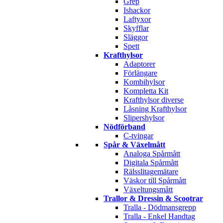
Grep
Ishackor
Laftyxor
Skyfflar
Släggor
Spett
Krafthylsor
Adaptorer
Förlängare
Kombihylsor
Kompletta Kit
Krafthylsor diverse
Låsning Krafthylsor
Slipershylsor
Nödförband
C-tvingar
Spår & Växelmått
Analoga Spårmått
Digitala Spårmått
Rälsslitagemätare
Väskor till Spårmått
Växeltungsmått
Trallor & Dressin & Scootrar
Tralla - Dödmansgrepp
Tralla - Enkel Handtag