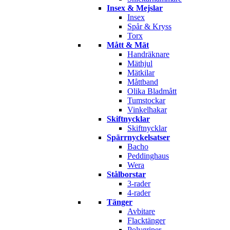
Insex & Mejslar
Insex
Spår & Kryss
Torx
Mått & Mät
Handräknare
Mäthjul
Mätkilar
Måttband
Olika Bladmått
Tumstockar
Vinkelhakar
Skiftnycklar
Skiftnycklar
Spärrnyckelsatser
Bacho
Peddinghaus
Wera
Stålborstar
3-rader
4-rader
Tänger
Avbitare
Flacktänger
Polygriper