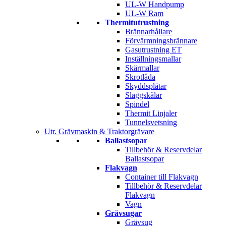
UL-W Handpump
UL-W Ram
Thermitutrustning
Brännarhållare
Förvärmningsbrännare
Gasutrustning ET
Inställningsmallar
Skärmallar
Skrotlåda
Skyddsplåtar
Slaggskålar
Spindel
Thermit Linjaler
Tunnelsvetsning
Utr. Grävmaskin & Traktorgrävare
Ballastsopar
Tillbehör & Reservdelar
Ballastsopar
Flakvagn
Container till Flakvagn
Tillbehör & Reservdelar
Flakvagn
Vagn
Grävsugar
Grävsug