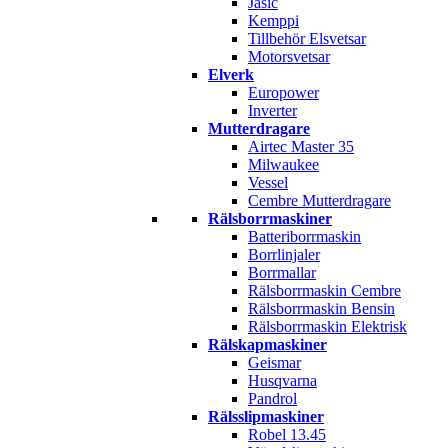
Jasic
Kemppi
Tillbehör Elsvetsar
Motorsvetsar
Elverk
Europower
Inverter
Mutterdragare
Airtec Master 35
Milwaukee
Vessel
Cembre Mutterdragare
Rälsborrmaskiner
Batteriborrmaskin
Borrlinjaler
Borrmallar
Rälsborrmaskin Cembre
Rälsborrmaskin Bensin
Rälsborrmaskin Elektrisk
Rälskapmaskiner
Geismar
Husqvarna
Pandrol
Rälsslipmaskiner
Robel 13.45