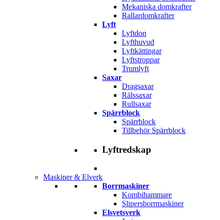
Mekaniska domkrafter
Rallardomkrafter
Lyft
Lyftdon
Lyfthuvud
Lyftkättingar
Lyftstroppar
Trumlyft
Saxar
Dragsaxar
Rälssaxar
Rullsaxar
Spärrblock
Spärrblock
Tillbehör Spärrblock
Lyftredskap
Maskiner & Elverk
Borrmaskiner
Kombihammare
Slipersborrmaskiner
Elsvetsverk