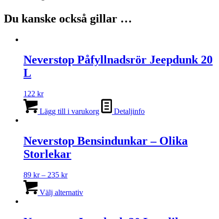
Du kanske också gillar …
Neverstop Påfyllnadsrör Jeepdunk 20
L
122
kr
Lägg till i varukorg
Detaljinfo
Neverstop Bensindunkar – Olika
Storlekar
Prisintervall:
89
kr
–
235
kr
89 kr
Den
till
här
Välj alternativ
235 kr
produkten
har
flera