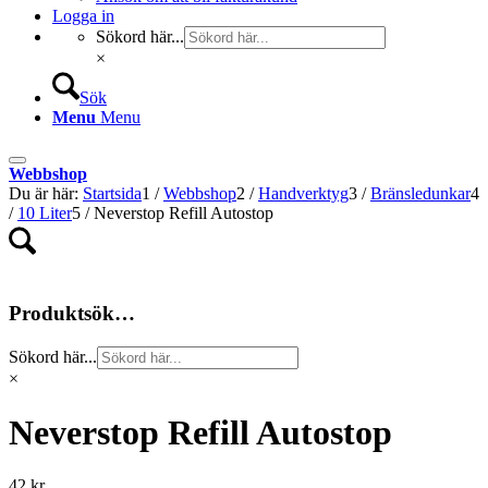
Logga in
Sökord här...
×
Sök
Menu
Menu
Webbshop
Du är här:
Startsida
1
/
Webbshop
2
/
Handverktyg
3
/
Bränsledunkar
4
/
10 Liter
5
/
Neverstop Refill Autostop
Produktsök…
Sökord här...
×
Neverstop Refill Autostop
42
kr