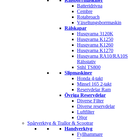
Rälsborrmaskiner
Batteridrivna
Cembre
Rotabroach
Växeltungsborrmaskin
Rälskapar
Husqvarna 3120K
Husqvarna K1250
Husqvarna K1260
Husqvarna K1270
Husqvarna RA10/RA10S
Rälsstativ
Stihl TS800
Slipmaskiner
Honda 4-takt
Minsel 165 2-takt
Reservdelar Ram
Övriga Reservdelar
Diverse Filter
Diverse reservdelar
Luftfilter
Oljor
Spårverktyg & Trallor & Scootrar
Handverktyg
Fyllhammare