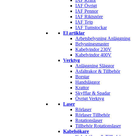
IAF Kritor
IAF Övrigt
IAF Pennor
IAF Riktsnöre
IAF Tejp
IAF Tumstockar
El artiklar
Arbetsbelysning Anläggning
Belysningsmaster
Kabelvindor 230V
Kabelvindor 400V
Verktyg
Anläggning Släggor
Asfaltrakor & Tillbehör
Borstar
Handsläggor
Krattor
Skyfflar & Spadar
Övrigt Verktyg
Laser
Rörlaser
Rörlaser Tillbehör
Rotationslaser
Tillbehör Rotationslaser
Kabelsökare