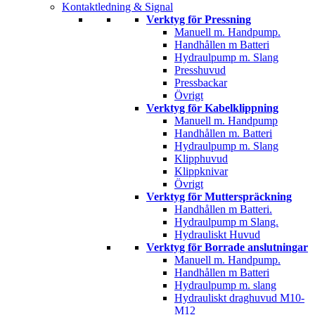
Kontaktledning & Signal
Verktyg för Pressning
Manuell m. Handpump.
Handhållen m Batteri
Hydraulpump m. Slang
Presshuvud
Pressbackar
Övrigt
Verktyg för Kabelklippning
Manuell m. Handpump
Handhållen m. Batteri
Hydraulpump m. Slang
Klipphuvud
Klippknivar
Övrigt
Verktyg för Mutterspräckning
Handhållen m Batteri.
Hydraulpump m Slang.
Hydrauliskt Huvud
Verktyg för Borrade anslutningar
Manuell m. Handpump.
Handhållen m Batteri
Hydraulpump m. slang
Hydrauliskt draghuvud M10-
M12