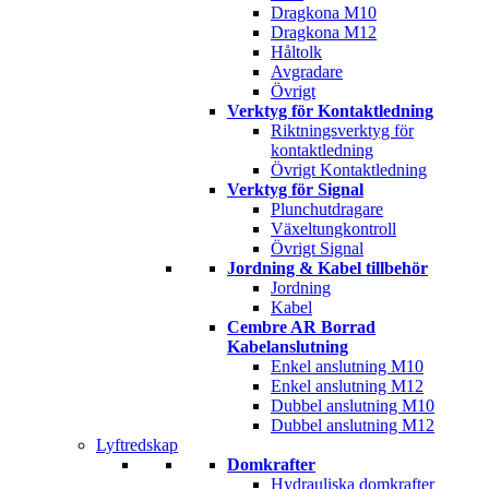
Dragkona M10
Dragkona M12
Håltolk
Avgradare
Övrigt
Verktyg för Kontaktledning
Riktningsverktyg för
kontaktledning
Övrigt Kontaktledning
Verktyg för Signal
Plunchutdragare
Växeltungkontroll
Övrigt Signal
Jordning & Kabel tillbehör
Jordning
Kabel
Cembre AR Borrad
Kabelanslutning
Enkel anslutning M10
Enkel anslutning M12
Dubbel anslutning M10
Dubbel anslutning M12
Lyftredskap
Domkrafter
Hydrauliska domkrafter