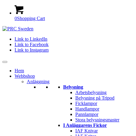
0
Shopping Cart
Link to LinkedIn
Link to Facebook
Link to Instagram
Hem
Webbshop
Anläggning
Belysning
Arbetsbelysning
Belysning på Tripod
Ficklampor
Handlampor
Pannlampor
Stora belysningsmaster
I Anläggarens Fickor
IAF Knivar