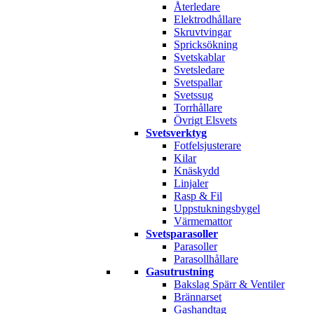
Återledare
Elektrodhållare
Skruvtvingar
Spricksökning
Svetskablar
Svetsledare
Svetspallar
Svetssug
Torrhållare
Övrigt Elsvets
Svetsverktyg
Fotfelsjusterare
Kilar
Knäskydd
Linjaler
Rasp & Fil
Uppstukningsbygel
Värmemattor
Svetsparasoller
Parasoller
Parasollhållare
Gasutrustning
Bakslag Spärr & Ventiler
Brännarset
Gashandtag