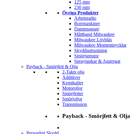
125 mm
230 mm
Övriga Produkter
Arbetsradio
Borrmaskiner
Dammsugare
Måttband Milwaukee
Milwaukee Lövblås
Milwaukee Momentnycklar
Skyddsutrustning
Smörjsprutor
Spraytankar & Aggregat
Payback - Smörjfett & Olja
2-Takts olja
Additiver
Kemikalier
Motoroljor
Smörjfetter
Smörjoljor
Transmission
Payback - Smörjfett & Olja
Personligt Skydd