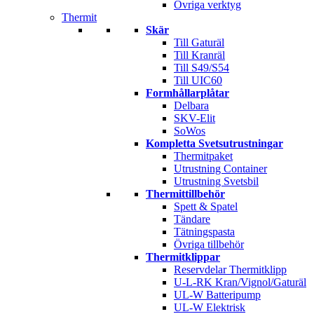
Övriga verktyg
Thermit
Skär
Till Gaturäl
Till Kranräl
Till S49/S54
Till UIC60
Formhållarplåtar
Delbara
SKV-Elit
SoWos
Kompletta Svetsutrustningar
Thermitpaket
Utrustning Container
Utrustning Svetsbil
Thermittillbehör
Spett & Spatel
Tändare
Tätningspasta
Övriga tillbehör
Thermitklippar
Reservdelar Thermitklipp
U-L-RK Kran/Vignol/Gaturäl
UL-W Batteripump
UL-W Elektrisk