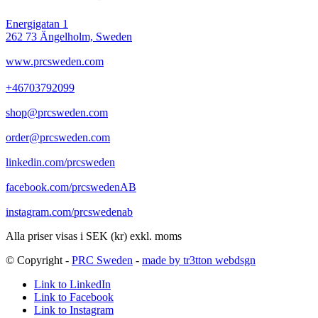
Energigatan 1
262 73 Ängelholm, Sweden
www.prcsweden.com
+46703792099
shop@prcsweden.com
order@prcsweden.com
linkedin.com/prcsweden
facebook.com/prcswedenAB
instagram.com/prcswedenab
Alla priser visas i SEK (kr) exkl. moms
© Copyright -
PRC Sweden
-
made by tr3tton webdsgn
Link to LinkedIn
Link to Facebook
Link to Instagram