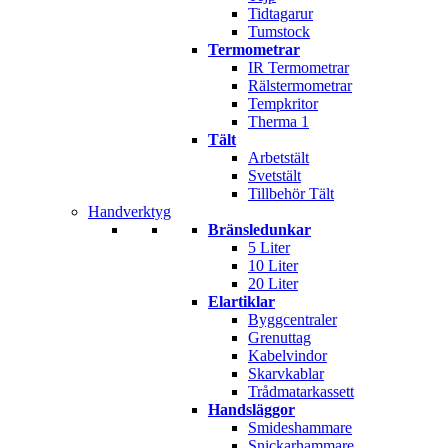
Tidtagarur
Tumstock
Termometrar
IR Termometrar
Rälstermometrar
Tempkritor
Therma 1
Tält
Arbetstält
Svetstält
Tillbehör Tält
Handverktyg
Bränsledunkar
5 Liter
10 Liter
20 Liter
Elartiklar
Byggcentraler
Grenuttag
Kabelvindor
Skarvkablar
Trådmatarkassett
Handsläggor
Smideshammare
Snickarhammare