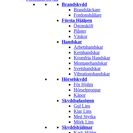
Brandskydd
Brandsläckare
Fordonshållare
Första Hjälpen
Ögonskölj
Plåster
Väskor
Handskar
Arbetshandskar
Kemhandskar
Kromfria Handskar
Montagehandskar
Svetshandskar
Vibrationshandskar
Hörselskydd
För Hjälm
Hörselproppar
Kåpor
Skyddsglasögon
Gul Lins
Klar Lins
Med Styrka
Mörk Lins
Skyddshjälmar
Kask Hjälm