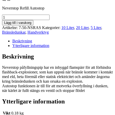
Neverstop Refill Autostop
Neverstop
Refill
Lägg till i varukorg
Autostop
Artikelnr:
7-50-NSRAS
Kategorier:
10 Liter
,
20 Liter
,
5 Liter
,
mängd
Bränsledunkar
,
Handverktyg
Beskrivning
Ytterligare information
Beskrivning
Neverstop påfyllningspip har en inbyggd flamspärr för att förhindra
flashback-explosioner, som kan uppstå när bränsle kommer i kontakt
med eld, heta föremål eller statisk elektricitet och antänder ångorna
kring bränsledunken och kan orsaka en explosion.
Autostop funktionen är till för att motverka överfyllning i dunken,
när kärlet är fullt stängs en ventil och stoppar flödet
Ytterligare information
Vikt
0.18 kg