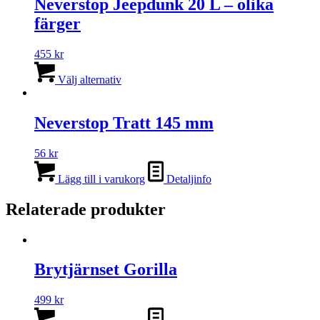
Neverstop Jeepdunk 20 L – olika
varianter.
färger
De
olika
alternativen
455
kr
kan
Den
väljas
här
Välj alternativ
på
produkten
produktsidan
har
flera
Neverstop Tratt 145 mm
varianter.
De
56
kr
olika
alternativen
Lägg till i varukorg
Detaljinfo
kan
väljas
Relaterade produkter
på
produktsidan
Brytjärnset Gorilla
499
kr