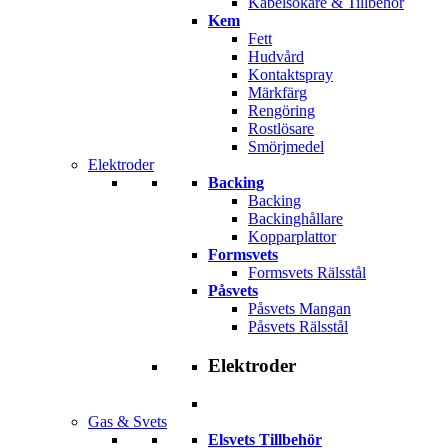
Kabelsökare & Tillbehör
Kem
Fett
Hudvård
Kontaktspray
Märkfärg
Rengöring
Rostlösare
Smörjmedel
Elektroder
Backing
Backing
Backinghållare
Kopparplattor
Formsvets
Formsvets Rälsstål
Påsvets
Påsvets Mangan
Påsvets Rälsstål
Elektroder
Gas & Svets
Elsvets Tillbehör