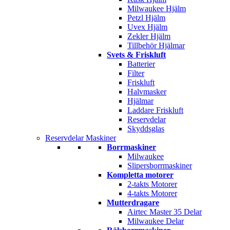
Milwaukee Hjälm
Petzl Hjälm
Uvex Hjälm
Zekler Hjälm
Tillbehör Hjälmar
Svets & Friskluft
Batterier
Filter
Friskluft
Halvmasker
Hjälmar
Laddare Friskluft
Reservdelar
Skyddsglas
Reservdelar Maskiner
Borrmaskiner
Milwaukee
Slipersborrmaskiner
Kompletta motorer
2-takts Motorer
4-takts Motorer
Mutterdragare
Airtec Master 35 Delar
Milwaukee Delar