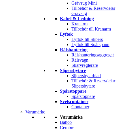
Grävsug Mini
Tillbehör & Reservdelar
Grävsug
Kabel & Ledning
Kranarm
Tillbehör till Kranarm
Lyftok
Lyftok till Slipers
Lyftok till Spårspann
Rälshantering
Rälshanteringsaggregat
Rälsvagn
Skarvreglerare
Slipersbytare
Slipersbytarblad
Tillbehör & Reservdelar
Slipersbytare
Spårstoppare
Spårstoppare
Svetscontainer
Container
Varumärke
Varumärke
Bahco
Cembre