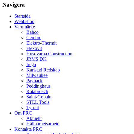
Navigera
Startsida
Webbshop
Varumärke
Bahco
Cembre
Elektro-Thermit
Flexovit
Husqvarna Construction
JRMS DK
Irega
Karlstad Redskap
Milwaukee
Payback
Peddinghaus
Rotabroach
Saint-Gobain
STEL Tools
Tyrolit
Om PRC
Aktuellt
Hållbarhetsarbete
Kontakta PRC