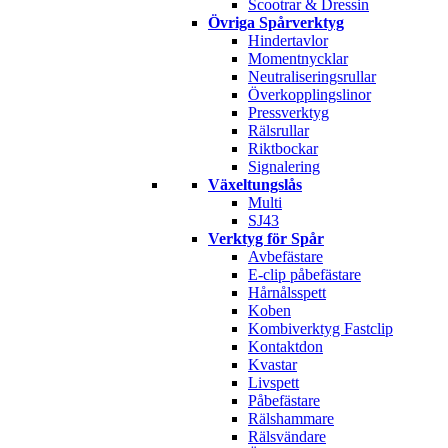
Scootrar & Dressin
Övriga Spårverktyg
Hindertavlor
Momentnycklar
Neutraliseringsrullar
Överkopplingslinor
Pressverktyg
Rälsrullar
Riktbockar
Signalering
Växeltungslås
Multi
SJ43
Verktyg för Spår
Avbefästare
E-clip påbefästare
Hårnålsspett
Koben
Kombiverktyg Fastclip
Kontaktdon
Kvastar
Livspett
Påbefästare
Rälshammare
Rälsvändare