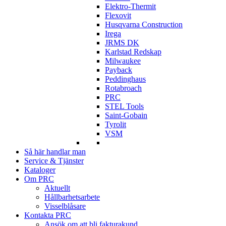
Elektro-Thermit
Flexovit
Husqvarna Construction
Irega
JRMS DK
Karlstad Redskap
Milwaukee
Payback
Peddinghaus
Rotabroach
PRC
STEL Tools
Saint-Gobain
Tyrolit
VSM
Så här handlar man
Service & Tjänster
Kataloger
Om PRC
Aktuellt
Hållbarhetsarbete
Visselblåsare
Kontakta PRC
Ansök om att bli fakturakund