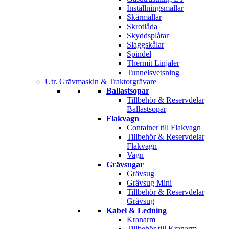
Inställningsmallar
Skärmallar
Skrotlåda
Skyddsplåtar
Slaggskålar
Spindel
Thermit Linjaler
Tunnelsvetsning
Utr. Grävmaskin & Traktorgrävare
Ballastsopar
Tillbehör & Reservdelar
Ballastsopar
Flakvagn
Container till Flakvagn
Tillbehör & Reservdelar
Flakvagn
Vagn
Grävsugar
Grävsug
Grävsug Mini
Tillbehör & Reservdelar
Grävsug
Kabel & Ledning
Kranarm
Tillbehör till Kranarm