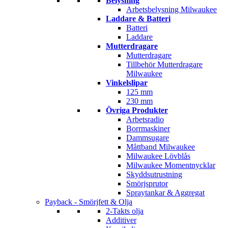
Belysning
Arbetsbelysning Milwaukee
Laddare & Batteri
Batteri
Laddare
Mutterdragare
Mutterdragare
Tillbehör Mutterdragare
Milwaukee
Vinkelslipar
125 mm
230 mm
Övriga Produkter
Arbetsradio
Borrmaskiner
Dammsugare
Måttband Milwaukee
Milwaukee Lövblås
Milwaukee Momentnycklar
Skyddsutrustning
Smörjsprutor
Spraytankar & Aggregat
Payback - Smörjfett & Olja
2-Takts olja
Additiver