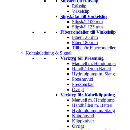
Slipsten till Rälsslip
Rälsslip
Växelslip
Slipskålar till Vinkelslip
Slipskål 100 mm
Slipskål 125 mm
Fiberrondeller till Vinkelslip
Fiber 125 mm
Fiber 180 mm
Tillbehör Fiberrondeller
Kontaktledning & Signal
Verktyg för Pressning
Manuell m. Handpump.
Handhållen m Batteri
Hydraulpump m. Slang
Presshuvud
Pressbackar
Övrigt
Verktyg för Kabelklippning
Manuell m. Handpump
Handhållen m. Batteri
Hydraulpump m. Slang
Klipphuvud
Klippknivar
Övrigt