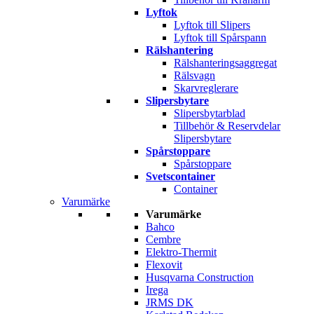
Lyftok
Lyftok till Slipers
Lyftok till Spårspann
Rälshantering
Rälshanteringsaggregat
Rälsvagn
Skarvreglerare
Slipersbytare
Slipersbytarblad
Tillbehör & Reservdelar
Slipersbytare
Spårstoppare
Spårstoppare
Svetscontainer
Container
Varumärke
Varumärke
Bahco
Cembre
Elektro-Thermit
Flexovit
Husqvarna Construction
Irega
JRMS DK