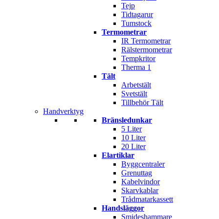
Tejp
Tidtagarur
Tumstock
Termometrar
IR Termometrar
Rälstermometrar
Tempkritor
Therma 1
Tält
Arbetstält
Svetstält
Tillbehör Tält
Handverktyg
Bränsledunkar
5 Liter
10 Liter
20 Liter
Elartiklar
Byggcentraler
Grenuttag
Kabelvindor
Skarvkablar
Trådmatarkassett
Handsläggor
Smideshammare