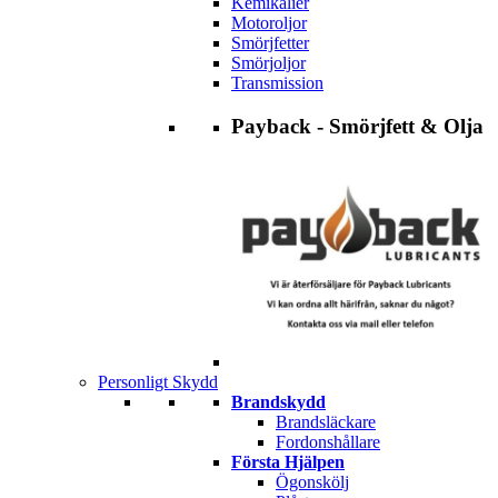
Kemikalier
Motoroljor
Smörjfetter
Smörjoljor
Transmission
Payback - Smörjfett & Olja
Personligt Skydd
Brandskydd
Brandsläckare
Fordonshållare
Första Hjälpen
Ögonskölj