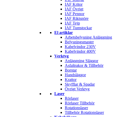
IAF Kritor
IAF Övrigt
IAF Pennor
IAF Riktsnöre
IAF Tejp
IAF Tumstockar
El artiklar
Arbetsbelysning Anläggning
Belysningsmaster
Kabelvindor 230V
Kabelvindor 400V
Verktyg
Anläggning Släggor
Asfaltrakor & Tillbehör
Borstar
Handsläggor
Krattor
Skyfflar & Spadar
Övrigt Verktyg
Laser
Rörlaser
Rörlaser Tillbehör
Rotationslaser
Tillbehör Rotationslaser