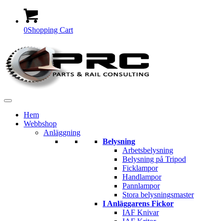
0
Shopping Cart
Hem
Webbshop
Anläggning
Belysning
Arbetsbelysning
Belysning på Tripod
Ficklampor
Handlampor
Pannlampor
Stora belysningsmaster
I Anläggarens Fickor
IAF Knivar