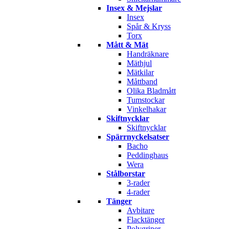
Insex & Mejslar
Insex
Spår & Kryss
Torx
Mått & Mät
Handräknare
Mäthjul
Mätkilar
Måttband
Olika Bladmått
Tumstockar
Vinkelhakar
Skiftnycklar
Skiftnycklar
Spärrnyckelsatser
Bacho
Peddinghaus
Wera
Stålborstar
3-rader
4-rader
Tänger
Avbitare
Flacktänger
Polygriper