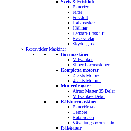
Svets & Friskluft
Batterier
Filter
Friskluft
Halvmasker
Hjälmar
Laddare Friskluft
Reservdelar
Skyddsglas
Reservdelar Maskiner
Borrmaskiner
Milwaukee
Slipersborrmaskiner
Kompletta motorer
2-takts Motorer
4-takts Motorer
Mutterdragare
Airtec Master 35 Delar
Milwaukee Delar
Rälsborrmaskiner
Batteridrivna
Cembre
Rotabroach
Växeltungsborrmaskin
Rälskapar