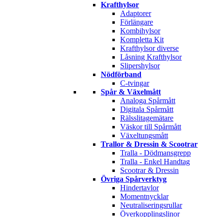
Krafthylsor
Adaptorer
Förlängare
Kombihylsor
Kompletta Kit
Krafthylsor diverse
Låsning Krafthylsor
Slipershylsor
Nödförband
C-tvingar
Spår & Växelmått
Analoga Spårmått
Digitala Spårmått
Rälsslitagemätare
Väskor till Spårmått
Växeltungsmått
Trallor & Dressin & Scootrar
Tralla - Dödmansgrepp
Tralla - Enkel Handtag
Scootrar & Dressin
Övriga Spårverktyg
Hindertavlor
Momentnycklar
Neutraliseringsrullar
Överkopplingslinor