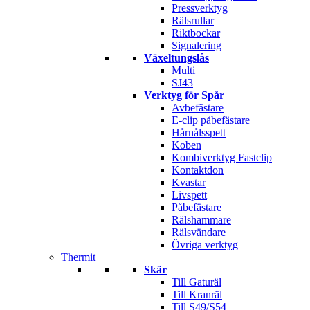
Pressverktyg
Rälsrullar
Riktbockar
Signalering
Växeltungslås
Multi
SJ43
Verktyg för Spår
Avbefästare
E-clip påbefästare
Hårnålsspett
Koben
Kombiverktyg Fastclip
Kontaktdon
Kvastar
Livspett
Påbefästare
Rälshammare
Rälsvändare
Övriga verktyg
Thermit
Skär
Till Gaturäl
Till Kranräl
Till S49/S54