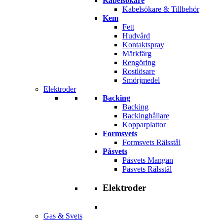
Kabelsökare
Kabelsökare & Tillbehör
Kem
Fett
Hudvård
Kontaktspray
Märkfärg
Rengöring
Rostlösare
Smörjmedel
Elektroder
Backing
Backing
Backinghållare
Kopparplattor
Formsvets
Formsvets Rälsstål
Påsvets
Påsvets Mangan
Påsvets Rälsstål
Elektroder
Gas & Svets