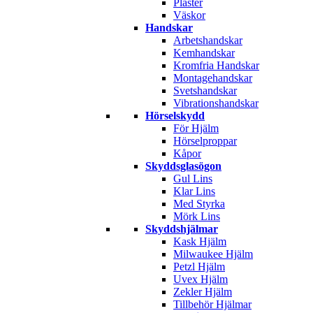
Plåster
Väskor
Handskar
Arbetshandskar
Kemhandskar
Kromfria Handskar
Montagehandskar
Svetshandskar
Vibrationshandskar
Hörselskydd
För Hjälm
Hörselproppar
Kåpor
Skyddsglasögon
Gul Lins
Klar Lins
Med Styrka
Mörk Lins
Skyddshjälmar
Kask Hjälm
Milwaukee Hjälm
Petzl Hjälm
Uvex Hjälm
Zekler Hjälm
Tillbehör Hjälmar