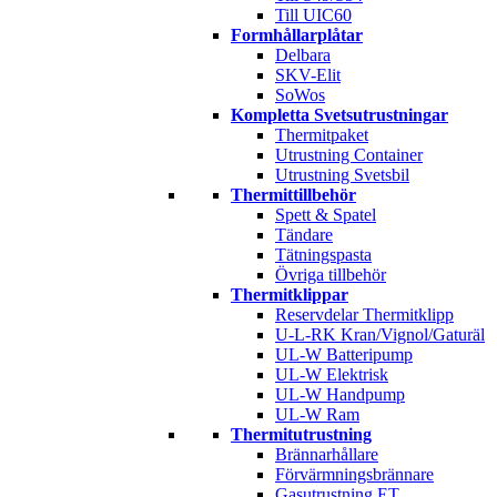
Till UIC60
Formhållarplåtar
Delbara
SKV-Elit
SoWos
Kompletta Svetsutrustningar
Thermitpaket
Utrustning Container
Utrustning Svetsbil
Thermittillbehör
Spett & Spatel
Tändare
Tätningspasta
Övriga tillbehör
Thermitklippar
Reservdelar Thermitklipp
U-L-RK Kran/Vignol/Gaturäl
UL-W Batteripump
UL-W Elektrisk
UL-W Handpump
UL-W Ram
Thermitutrustning
Brännarhållare
Förvärmningsbrännare
Gasutrustning ET