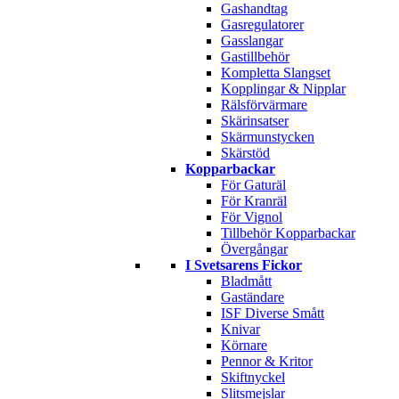
Gashandtag
Gasregulatorer
Gasslangar
Gastillbehör
Kompletta Slangset
Kopplingar & Nipplar
Rälsförvärmare
Skärinsatser
Skärmunstycken
Skärstöd
Kopparbackar
För Gaturäl
För Kranräl
För Vignol
Tillbehör Kopparbackar
Övergångar
I Svetsarens Fickor
Bladmått
Gaständare
ISF Diverse Smått
Knivar
Körnare
Pennor & Kritor
Skiftnyckel
Slitsmejslar