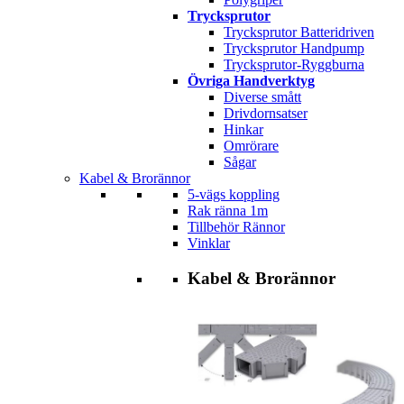
Trycksprutor
Trycksprutor Batteridriven
Trycksprutor Handpump
Trycksprutor-Ryggburna
Övriga Handverktyg
Diverse smått
Drivdornsatser
Hinkar
Omrörare
Sågar
Kabel & Brorännor
5-vägs koppling
Rak ränna 1m
Tillbehör Rännor
Vinklar
Kabel & Brorännor