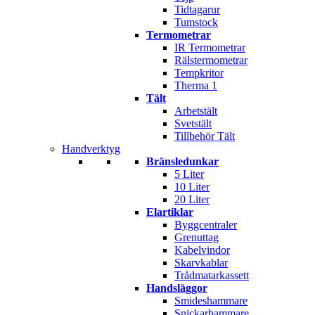
Tidtagarur
Tumstock
Termometrar
IR Termometrar
Rälstermometrar
Tempkritor
Therma 1
Tält
Arbetstält
Svetstält
Tillbehör Tält
Handverktyg
Bränsledunkar
5 Liter
10 Liter
20 Liter
Elartiklar
Byggcentraler
Grenuttag
Kabelvindor
Skarvkablar
Trådmatarkassett
Handsläggor
Smideshammare
Snickarhammare