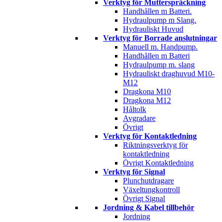
Verktyg för Mutterspräckning
Handhållen m Batteri.
Hydraulpump m Slang.
Hydrauliskt Huvud
Verktyg för Borrade anslutningar
Manuell m. Handpump.
Handhållen m Batteri
Hydraulpump m. slang
Hydrauliskt draghuvud M10-
M12
Dragkona M10
Dragkona M12
Håltolk
Avgradare
Övrigt
Verktyg för Kontaktledning
Riktningsverktyg för
kontaktledning
Övrigt Kontaktledning
Verktyg för Signal
Plunchutdragare
Växeltungkontroll
Övrigt Signal
Jordning & Kabel tillbehör
Jordning