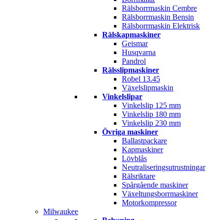
Rälsborrmaskin Cembre
Rälsborrmaskin Bensin
Rälsborrmaskin Elektrisk
Rälskapmaskiner
Geismar
Husqvarna
Pandrol
Rälsslipmaskiner
Robel 13.45
Växelslipmaskin
Vinkelslipar
Vinkelslip 125 mm
Vinkelslip 180 mm
Vinkelslip 230 mm
Övriga maskiner
Ballastpackare
Kapmaskiner
Lövblås
Neutraliseringsutrustningar
Rälsriktare
Spårgående maskiner
Växeltungsborrmaskiner
Motorkompressor
Milwaukee