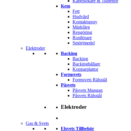
Kabelsökare & Tillbehör
Kem
Fett
Hudvård
Kontaktspray
Märkfärg
Rengöring
Rostlösare
Smörjmedel
Elektroder
Backing
Backing
Backinghållare
Kopparplattor
Formsvets
Formsvets Rälsstål
Påsvets
Påsvets Mangan
Påsvets Rälsstål
Elektroder
Gas & Svets
Elsvets Tillbehör