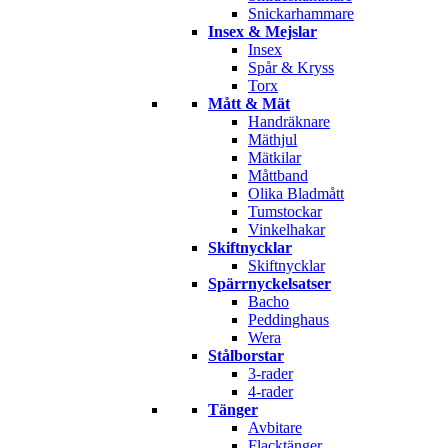
Snickarhammare
Insex & Mejslar
Insex
Spår & Kryss
Torx
Mått & Mät
Handräknare
Mäthjul
Mätkilar
Måttband
Olika Bladmått
Tumstockar
Vinkelhakar
Skiftnycklar
Skiftnycklar
Spärrnyckelsatser
Bacho
Peddinghaus
Wera
Stålborstar
3-rader
4-rader
Tänger
Avbitare
Flacktänger