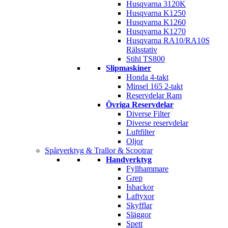
Husqvarna 3120K
Husqvarna K1250
Husqvarna K1260
Husqvarna K1270
Husqvarna RA10/RA10S
Rälsstativ
Stihl TS800
Slipmaskiner
Honda 4-takt
Minsel 165 2-takt
Reservdelar Ram
Övriga Reservdelar
Diverse Filter
Diverse reservdelar
Luftfilter
Oljor
Spårverktyg & Trallor & Scootrar
Handverktyg
Fyllhammare
Grep
Ishackor
Laftyxor
Skyfflar
Släggor
Spett