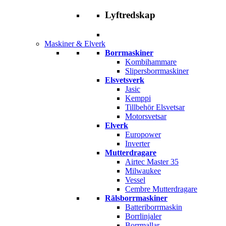
Lyftredskap
Maskiner & Elverk
Borrmaskiner
Kombihammare
Slipersborrmaskiner
Elsvetsverk
Jasic
Kemppi
Tillbehör Elsvetsar
Motorsvetsar
Elverk
Europower
Inverter
Mutterdragare
Airtec Master 35
Milwaukee
Vessel
Cembre Mutterdragare
Rälsborrmaskiner
Batteriborrmaskin
Borrlinjaler
Borrmallar