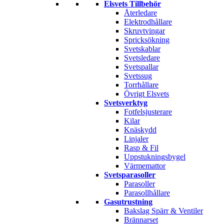
Elsvets Tillbehör
Återledare
Elektrodhållare
Skruvtvingar
Spricksökning
Svetskablar
Svetsledare
Svetspallar
Svetssug
Torrhållare
Övrigt Elsvets
Svetsverktyg
Fotfelsjusterare
Kilar
Knäskydd
Linjaler
Rasp & Fil
Uppstukningsbygel
Värmemattor
Svetsparasoller
Parasoller
Parasollhållare
Gasutrustning
Bakslag Spärr & Ventiler
Brännarset