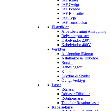
IAF Kritor
IAF Övrigt
IAF Pennor
IAF Riktsnöre
IAF Tejp
IAF Tumstockar
El artiklar
Arbetsbelysning Anläggning
Belysningsmaster
Kabelvindor 230V
Kabelvindor 400V
Verktyg
Anläggning Släggor
Asfaltrakor & Tillbehör
Borstar
Handsläggor
Krattor
Skyfflar & Spadar
Övrigt Verktyg
Laser
Rörlaser
Rörlaser Tillbehör
Rotationslaser
Tillbehör Rotationslaser
Kabelsökare