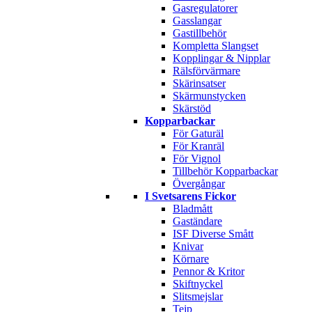
Gasregulatorer
Gasslangar
Gastillbehör
Kompletta Slangset
Kopplingar & Nipplar
Rälsförvärmare
Skärinsatser
Skärmunstycken
Skärstöd
Kopparbackar
För Gaturäl
För Kranräl
För Vignol
Tillbehör Kopparbackar
Övergångar
I Svetsarens Fickor
Bladmått
Gaständare
ISF Diverse Smått
Knivar
Körnare
Pennor & Kritor
Skiftnyckel
Slitsmejslar
Tejp