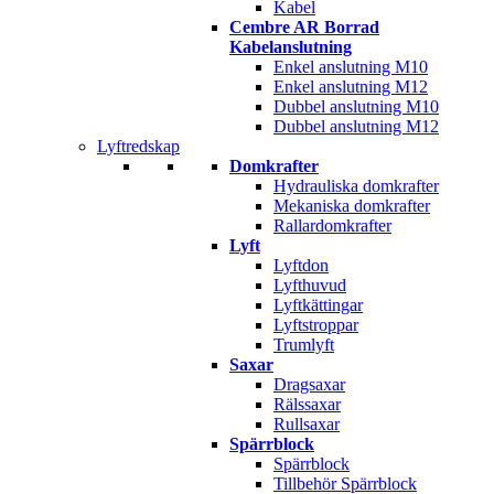
Kabel
Cembre AR Borrad
Kabelanslutning
Enkel anslutning M10
Enkel anslutning M12
Dubbel anslutning M10
Dubbel anslutning M12
Lyftredskap
Domkrafter
Hydrauliska domkrafter
Mekaniska domkrafter
Rallardomkrafter
Lyft
Lyftdon
Lyfthuvud
Lyftkättingar
Lyftstroppar
Trumlyft
Saxar
Dragsaxar
Rälssaxar
Rullsaxar
Spärrblock
Spärrblock
Tillbehör Spärrblock