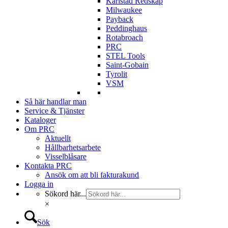
Karlstad Redskap
Milwaukee
Payback
Peddinghaus
Rotabroach
PRC
STEL Tools
Saint-Gobain
Tyrolit
VSM
Så här handlar man
Service & Tjänster
Kataloger
Om PRC
Aktuellt
Hållbarhetsarbete
Visselblåsare
Kontakta PRC
Ansök om att bli fakturakund
Logga in
Sökord här...
×
Sök