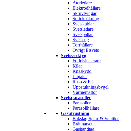
Återledare
Elektrodhållare
Skruvtvingar
Spricksökning
Svetskablar
Svetsledare
Svetspallar
Svetssug
Torrhållare
Övrigt Elsvets
Svetsverktyg
Fotfelsjusterare
Kilar
Knäskydd
Linjaler
Rasp & Fil
Uppstukningsbygel
Värmemattor
Svetsparasoller
Parasoller
Parasollhållare
Gasutrustning
Bakslag Spärr & Ventiler
Brännarset
Gashandtag