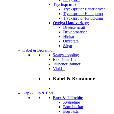
Trycksprutor
Trycksprutor Batteridriven
Trycksprutor Handpump
Trycksprutor-Ryggburna
Övriga Handverktyg
Diverse smått
Drivdornsatser
Hinkar
Omrörare
Sågar
Kabel & Brorännor
5-vägs koppling
Rak ränna 1m
Tillbehör Rännor
Vinklar
Kabel & Brorännor
Kap & Slip & Borr
Borr & Tillbehör
Avgradare
Borrchuckar
Borrpasta