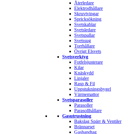
Återledare
Elektrodhållare
Skruvtvingar
Spricksökning
Svetskablar
Svetsledare
Svetspallar
Svetssug
Torrhållare
Övrigt Elsvets
Svetsverktyg
Fotfelsjusterare
Kilar
Knäskydd
Linjaler
Rasp & Fil
Uppstukningsbygel
Värmemattor
Svetsparasoller
Parasoller
Parasollhållare
Gasutrustning
Bakslag Spärr & Ventiler
Brännarset
Gashandtag