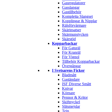
Gasregulatorer
Gasslangar
Gastillbehör
Kompletta Slangset
Kopplingar & Nipplar
Rälsförvärmare
Skärinsatser
Skärmunstycken
Skärstöd
Kopparbackar
För Gaturäl
För Kranräl
För Vignol
Tillbehör Kopparbackar
Övergångar
I Svetsarens Fickor
Bladmått
Gaständare
ISF Diverse Smått
Knivar
Körnare
Pennor & Kritor
Skiftnyckel
Slitsmejslar
Tejp