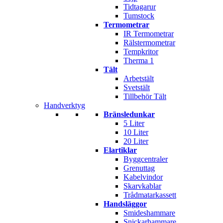
Tidtagarur
Tumstock
Termometrar
IR Termometrar
Rälstermometrar
Tempkritor
Therma 1
Tält
Arbetstält
Svetstält
Tillbehör Tält
Handverktyg
Bränsledunkar
5 Liter
10 Liter
20 Liter
Elartiklar
Byggcentraler
Grenuttag
Kabelvindor
Skarvkablar
Trådmatarkassett
Handsläggor
Smideshammare
Snickarhammare