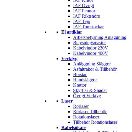
IAF Kritor
IAF Övrigt
IAF Pennor
IAF Riktsnöre
IAF Tejp
IAF Tumstockar
El artiklar
Arbetsbelysning Anläggning
Belysningsmaster
Kabelvindor 230V
Kabelvindor 400V
Verktyg
Anläggning Släggor
Asfaltrakor & Tillbehör
Borstar
Handsläggor
Krattor
Skyfflar & Spadar
Övrigt Verktyg
Laser
Rörlaser
Rörlaser Tillbehör
Rotationslaser
Tillbehör Rotationslaser
Kabelsökare