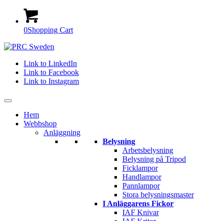
0
Shopping Cart
Link to LinkedIn
Link to Facebook
Link to Instagram
Hem
Webbshop
Anläggning
Belysning
Arbetsbelysning
Belysning på Tripod
Ficklampor
Handlampor
Pannlampor
Stora belysningsmaster
I Anläggarens Fickor
IAF Knivar