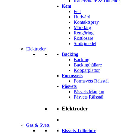
Kabelsökare & Tillbehör
Kem
Fett
Hudvård
Kontaktspray
Märkfärg
Rengöring
Rostlösare
Smörjmedel
Elektroder
Backing
Backing
Backinghållare
Kopparplattor
Formsvets
Formsvets Rälsstål
Påsvets
Påsvets Mangan
Påsvets Rälsstål
Elektroder
Gas & Svets
Elsvets Tillbehör