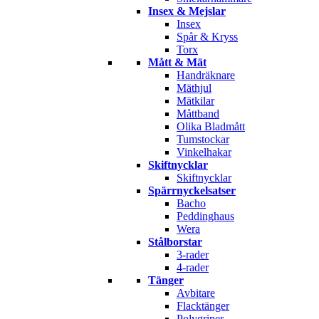
Insex & Mejslar
Insex
Spår & Kryss
Torx
Mått & Mät
Handräknare
Mäthjul
Mätkilar
Måttband
Olika Bladmått
Tumstockar
Vinkelhakar
Skiftnycklar
Skiftnycklar
Spärrnyckelsatser
Bacho
Peddinghaus
Wera
Stålborstar
3-rader
4-rader
Tänger
Avbitare
Flacktänger
Polygriper