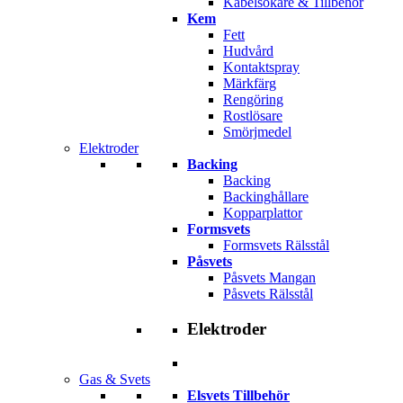
Kabelsökare & Tillbehör
Kem
Fett
Hudvård
Kontaktspray
Märkfärg
Rengöring
Rostlösare
Smörjmedel
Elektroder
Backing
Backing
Backinghållare
Kopparplattor
Formsvets
Formsvets Rälsstål
Påsvets
Påsvets Mangan
Påsvets Rälsstål
Elektroder
Gas & Svets
Elsvets Tillbehör