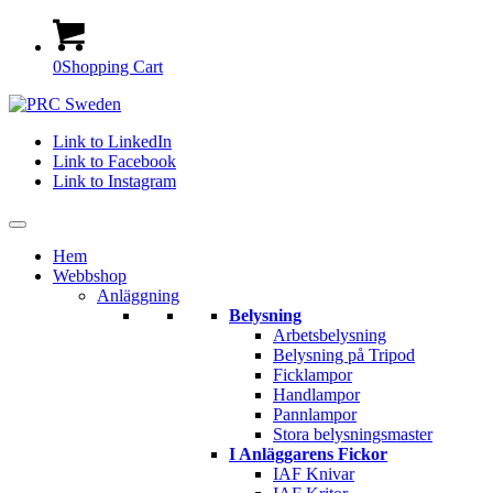
0
Shopping Cart
Link to LinkedIn
Link to Facebook
Link to Instagram
Hem
Webbshop
Anläggning
Belysning
Arbetsbelysning
Belysning på Tripod
Ficklampor
Handlampor
Pannlampor
Stora belysningsmaster
I Anläggarens Fickor
IAF Knivar