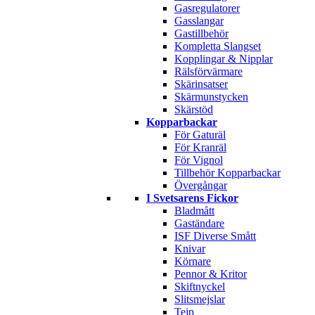
Gasregulatorer
Gasslangar
Gastillbehör
Kompletta Slangset
Kopplingar & Nipplar
Rälsförvärmare
Skärinsatser
Skärmunstycken
Skärstöd
Kopparbackar
För Gaturäl
För Kranräl
För Vignol
Tillbehör Kopparbackar
Övergångar
I Svetsarens Fickor
Bladmått
Gaständare
ISF Diverse Smått
Knivar
Körnare
Pennor & Kritor
Skiftnyckel
Slitsmejslar
Tejp