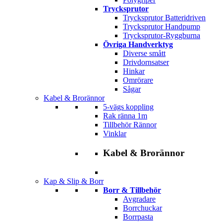
Trycksprutor
Trycksprutor Batteridriven
Trycksprutor Handpump
Trycksprutor-Ryggburna
Övriga Handverktyg
Diverse smått
Drivdornsatser
Hinkar
Omrörare
Sågar
Kabel & Brorännor
5-vägs koppling
Rak ränna 1m
Tillbehör Rännor
Vinklar
Kabel & Brorännor
Kap & Slip & Borr
Borr & Tillbehör
Avgradare
Borrchuckar
Borrpasta