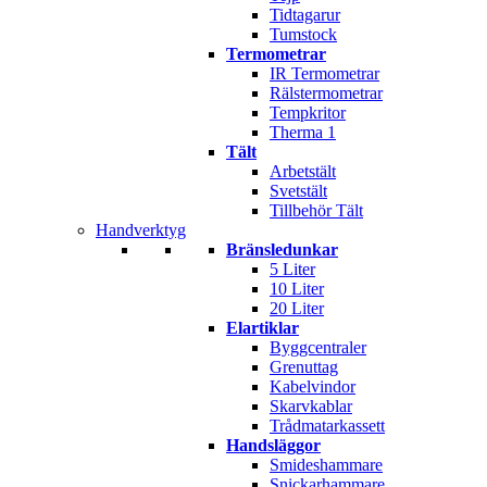
Tidtagarur
Tumstock
Termometrar
IR Termometrar
Rälstermometrar
Tempkritor
Therma 1
Tält
Arbetstält
Svetstält
Tillbehör Tält
Handverktyg
Bränsledunkar
5 Liter
10 Liter
20 Liter
Elartiklar
Byggcentraler
Grenuttag
Kabelvindor
Skarvkablar
Trådmatarkassett
Handsläggor
Smideshammare
Snickarhammare