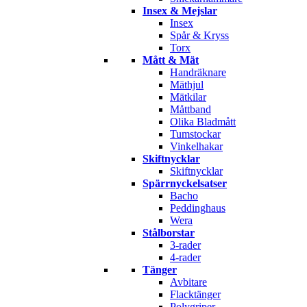
Insex & Mejslar
Insex
Spår & Kryss
Torx
Mått & Mät
Handräknare
Mäthjul
Mätkilar
Måttband
Olika Bladmått
Tumstockar
Vinkelhakar
Skiftnycklar
Skiftnycklar
Spärrnyckelsatser
Bacho
Peddinghaus
Wera
Stålborstar
3-rader
4-rader
Tänger
Avbitare
Flacktänger
Polygriper