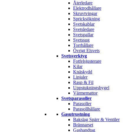
Återledare
Elektrodhållare
Skruvtvingar
Spricksökning
Svetskablar
Svetsledare
Svetspallar
Svetssug
Torrhållare
Övrigt Elsvets
Svetsverktyg
Fotfelsjusterare
Kilar
Knäskydd
Linjaler
Rasp & Fil
Uppstukningsbygel
Värmemattor
Svetsparasoller
Parasoller
Parasollhållare
Gasutrustning
Bakslag Spärr & Ventiler
Brännarset
Gashandtag