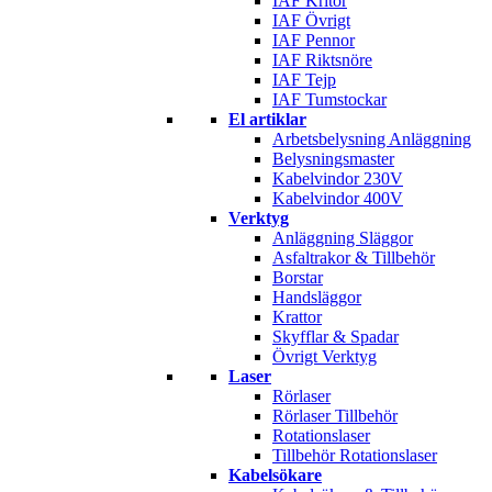
IAF Kritor
IAF Övrigt
IAF Pennor
IAF Riktsnöre
IAF Tejp
IAF Tumstockar
El artiklar
Arbetsbelysning Anläggning
Belysningsmaster
Kabelvindor 230V
Kabelvindor 400V
Verktyg
Anläggning Släggor
Asfaltrakor & Tillbehör
Borstar
Handsläggor
Krattor
Skyfflar & Spadar
Övrigt Verktyg
Laser
Rörlaser
Rörlaser Tillbehör
Rotationslaser
Tillbehör Rotationslaser
Kabelsökare