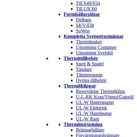
Till S49/S54
Till UIC60
Formhållarplåtar
Delbara
SKV-Elit
SoWos
Kompletta Svetsutrustningar
Thermitpaket
Utrustning Container
Utrustning Svetsbil
Thermittillbehör
Spett & Spatel
Tändare
Tätningspasta
Övriga tillbehör
Thermitklippar
Reservdelar Thermitklipp
U-L-RK Kran/Vignol/Gaturäl
UL-W Batteripump
UL-W Elektrisk
UL-W Handpump
UL-W Ram
Thermitutrustning
Brännarhållare
Förvärmningsbrännare