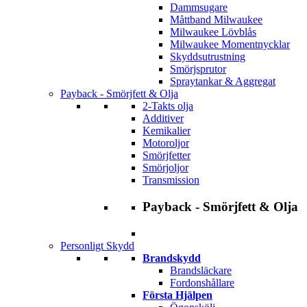
Dammsugare
Måttband Milwaukee
Milwaukee Lövblås
Milwaukee Momentnycklar
Skyddsutrustning
Smörjsprutor
Spraytankar & Aggregat
Payback - Smörjfett & Olja
2-Takts olja
Additiver
Kemikalier
Motoroljor
Smörjfetter
Smörjoljor
Transmission
Payback - Smörjfett & Olja
Personligt Skydd
Brandskydd
Brandsläckare
Fordonshållare
Första Hjälpen