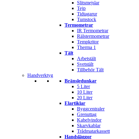
Slitsmejslar
Tejp
Tidtagarur
Tumstock
Termometrar
IR Termometrar
Rälstermometrar
Tempkritor
Therma 1
Tält
Arbetstält
Svetstält
Tillbehör Tält
Handverktyg
Bränsledunkar
5 Liter
10 Liter
20 Liter
Elartiklar
Byggcentraler
Grenuttag
Kabelvindor
Skarvkablar
Trådmatarkassett
Handsläggor