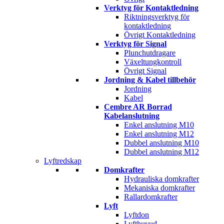
Verktyg för Kontaktledning
Riktningsverktyg för
kontaktledning
Övrigt Kontaktledning
Verktyg för Signal
Plunchutdragare
Växeltungkontroll
Övrigt Signal
Jordning & Kabel tillbehör
Jordning
Kabel
Cembre AR Borrad
Kabelanslutning
Enkel anslutning M10
Enkel anslutning M12
Dubbel anslutning M10
Dubbel anslutning M12
Lyftredskap
Domkrafter
Hydrauliska domkrafter
Mekaniska domkrafter
Rallardomkrafter
Lyft
Lyftdon
Lyfthuvud