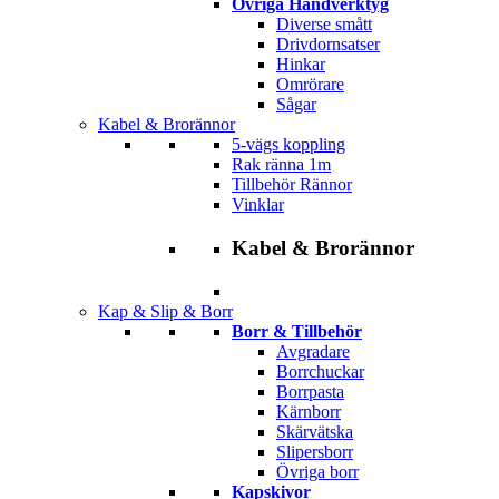
Övriga Handverktyg
Diverse smått
Drivdornsatser
Hinkar
Omrörare
Sågar
Kabel & Brorännor
5-vägs koppling
Rak ränna 1m
Tillbehör Rännor
Vinklar
Kabel & Brorännor
Kap & Slip & Borr
Borr & Tillbehör
Avgradare
Borrchuckar
Borrpasta
Kärnborr
Skärvätska
Slipersborr
Övriga borr
Kapskivor