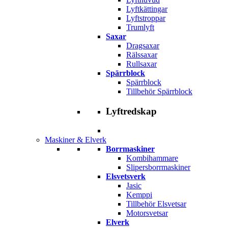
Lyftkättingar
Lyftstroppar
Trumlyft
Saxar
Dragsaxar
Rälssaxar
Rullsaxar
Spärrblock
Spärrblock
Tillbehör Spärrblock
Lyftredskap
Maskiner & Elverk
Borrmaskiner
Kombihammare
Slipersborrmaskiner
Elsvetsverk
Jasic
Kemppi
Tillbehör Elsvetsar
Motorsvetsar
Elverk