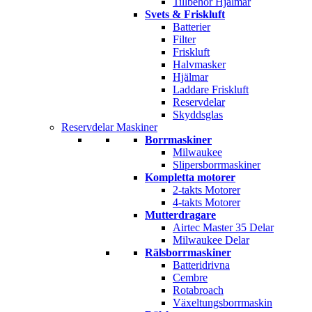
Tillbehör Hjälmar
Svets & Friskluft
Batterier
Filter
Friskluft
Halvmasker
Hjälmar
Laddare Friskluft
Reservdelar
Skyddsglas
Reservdelar Maskiner
Borrmaskiner
Milwaukee
Slipersborrmaskiner
Kompletta motorer
2-takts Motorer
4-takts Motorer
Mutterdragare
Airtec Master 35 Delar
Milwaukee Delar
Rälsborrmaskiner
Batteridrivna
Cembre
Rotabroach
Växeltungsborrmaskin