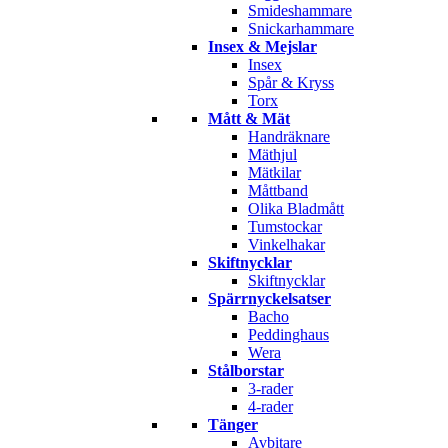
Smideshammare
Snickarhammare
Insex & Mejslar
Insex
Spår & Kryss
Torx
Mått & Mät
Handräknare
Mäthjul
Mätkilar
Måttband
Olika Bladmått
Tumstockar
Vinkelhakar
Skiftnycklar
Skiftnycklar
Spärrnyckelsatser
Bacho
Peddinghaus
Wera
Stålborstar
3-rader
4-rader
Tänger
Avbitare