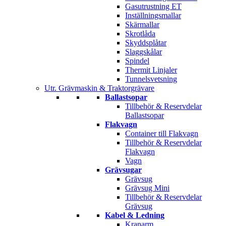
Gasutrustning ET
Inställningsmallar
Skärmallar
Skrotlåda
Skyddsplåtar
Slaggskålar
Spindel
Thermit Linjaler
Tunnelsvetsning
Utr. Grävmaskin & Traktorgrävare
Ballastsopar
Tillbehör & Reservdelar
Ballastsopar
Flakvagn
Container till Flakvagn
Tillbehör & Reservdelar
Flakvagn
Vagn
Grävsugar
Grävsug
Grävsug Mini
Tillbehör & Reservdelar
Grävsug
Kabel & Ledning
Kranarm