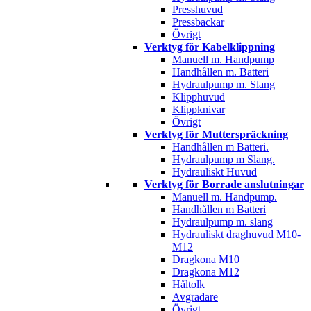
Presshuvud
Pressbackar
Övrigt
Verktyg för Kabelklippning
Manuell m. Handpump
Handhållen m. Batteri
Hydraulpump m. Slang
Klipphuvud
Klippknivar
Övrigt
Verktyg för Mutterspräckning
Handhållen m Batteri.
Hydraulpump m Slang.
Hydrauliskt Huvud
Verktyg för Borrade anslutningar
Manuell m. Handpump.
Handhållen m Batteri
Hydraulpump m. slang
Hydrauliskt draghuvud M10-
M12
Dragkona M10
Dragkona M12
Håltolk
Avgradare
Övrigt