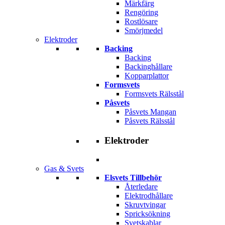
Märkfärg
Rengöring
Rostlösare
Smörjmedel
Elektroder
Backing
Backing
Backinghållare
Kopparplattor
Formsvets
Formsvets Rälsstål
Påsvets
Påsvets Mangan
Påsvets Rälsstål
Elektroder
Gas & Svets
Elsvets Tillbehör
Återledare
Elektrodhållare
Skruvtvingar
Spricksökning
Svetskablar