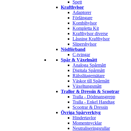
Spett
Krafthylsor
Adaptorer
Förlängare
Kombihylsor
Kompletta Kit
Krafthylsor diverse
Låsning Krafthylsor
Slipershylsor
Nödförband
C-tvingar
Spår & Växelmått
Analoga Spårmått
Digitala Spårmått
Rälsslitagemätare
Väskor till Spårmått
Växeltungsmått
Trallor & Dressin & Scootrar
Tralla - Dödmansgrepp
Tralla - Enkel Handtag
Scootrar & Dressin
Övriga Spårverktyg
Hindertavlor
Momentnycklar
Neutraliseringsrullar