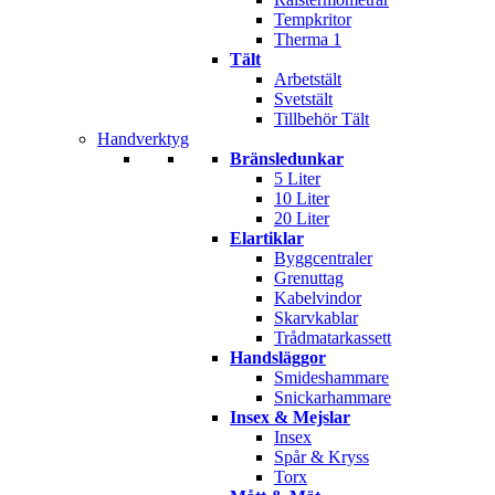
Tempkritor
Therma 1
Tält
Arbetstält
Svetstält
Tillbehör Tält
Handverktyg
Bränsledunkar
5 Liter
10 Liter
20 Liter
Elartiklar
Byggcentraler
Grenuttag
Kabelvindor
Skarvkablar
Trådmatarkassett
Handsläggor
Smideshammare
Snickarhammare
Insex & Mejslar
Insex
Spår & Kryss
Torx