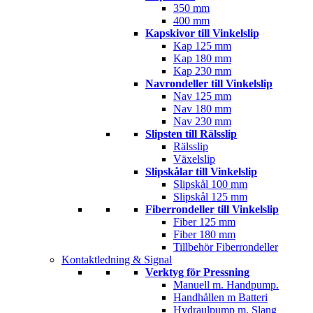
350 mm
400 mm
Kapskivor till Vinkelslip
Kap 125 mm
Kap 180 mm
Kap 230 mm
Navrondeller till Vinkelslip
Nav 125 mm
Nav 180 mm
Nav 230 mm
Slipsten till Rälsslip
Rälsslip
Växelslip
Slipskålar till Vinkelslip
Slipskål 100 mm
Slipskål 125 mm
Fiberrondeller till Vinkelslip
Fiber 125 mm
Fiber 180 mm
Tillbehör Fiberrondeller
Kontaktledning & Signal
Verktyg för Pressning
Manuell m. Handpump.
Handhållen m Batteri
Hydraulpump m. Slang