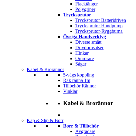
Flacktänger
Polygriper
Trycksprutor
Trycksprutor Batteridriven
Trycksprutor Handpump
Trycksprutor-Ryggburna
Övriga Handverktyg
Diverse smått
Drivdornsatser
Hinkar
Omrörare
Sågar
Kabel & Brorännor
5-vägs koppling
Rak ränna 1m
Tillbehör Rännor
Vinklar
Kabel & Brorännor
Kap & Slip & Borr
Borr & Tillbehör
Avgradare