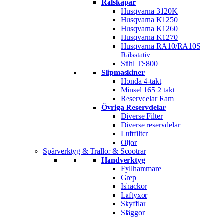
Rälskapar
Husqvarna 3120K
Husqvarna K1250
Husqvarna K1260
Husqvarna K1270
Husqvarna RA10/RA10S
Rälsstativ
Stihl TS800
Slipmaskiner
Honda 4-takt
Minsel 165 2-takt
Reservdelar Ram
Övriga Reservdelar
Diverse Filter
Diverse reservdelar
Luftfilter
Oljor
Spårverktyg & Trallor & Scootrar
Handverktyg
Fyllhammare
Grep
Ishackor
Laftyxor
Skyfflar
Släggor