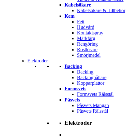
Kabelsökare
Kabelsökare & Tillbehör
Kem
Fett
Hudvård
Kontaktspray
Märkfärg
Rengöring
Rostlösare
Smörjmedel
Elektroder
Backing
Backing
Backinghållare
Kopparplattor
Formsvets
Formsvets Rälsstål
Påsvets
Påsvets Mangan
Påsvets Rälsstål
Elektroder