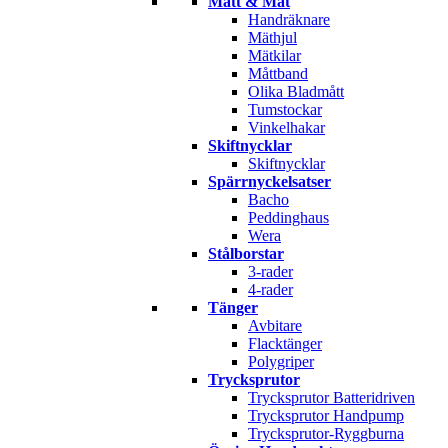
Mått & Mät
Handräknare
Mäthjul
Mätkilar
Måttband
Olika Bladmått
Tumstockar
Vinkelhakar
Skiftnycklar
Skiftnycklar
Spärrnyckelsatser
Bacho
Peddinghaus
Wera
Stålborstar
3-rader
4-rader
Tänger
Avbitare
Flacktänger
Polygriper
Trycksprutor
Trycksprutor Batteridriven
Trycksprutor Handpump
Trycksprutor-Ryggburna