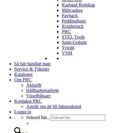
Karlstad Redskap
Milwaukee
Payback
Peddinghaus
Rotabroach
PRC
STEL Tools
Saint-Gobain
Tyrolit
VSM
Så här handlar man
Service & Tjänster
Kataloger
Om PRC
Aktuellt
Hållbarhetsarbete
Visselblåsare
Kontakta PRC
Ansök om att bli fakturakund
Logga in
Sökord här...
×