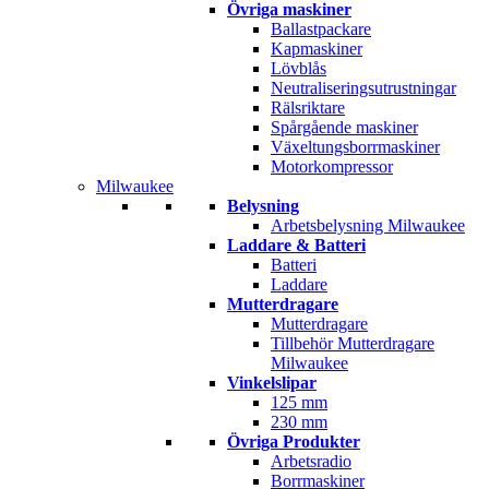
Övriga maskiner
Ballastpackare
Kapmaskiner
Lövblås
Neutraliseringsutrustningar
Rälsriktare
Spårgående maskiner
Växeltungsborrmaskiner
Motorkompressor
Milwaukee
Belysning
Arbetsbelysning Milwaukee
Laddare & Batteri
Batteri
Laddare
Mutterdragare
Mutterdragare
Tillbehör Mutterdragare
Milwaukee
Vinkelslipar
125 mm
230 mm
Övriga Produkter
Arbetsradio
Borrmaskiner