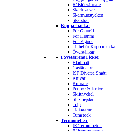
Rälsförvärmare
Skärinsatser
Skärmunstycken
Skärstöd
Kopparbackar
För Gaturäl
För Kranräl
För Vignol
Tillbehör Kopparbackar
Övergångar
I Svetsarens Fickor
Bladmått
Gaständare
ISF Diverse Smått
Knivar
Körnare
Pennor & Kritor
Skiftnyckel
Slitsmejslar
Tejp
Tidtagarur
Tumstock
Termometrar
IR Termometrar
Rälstermometrar