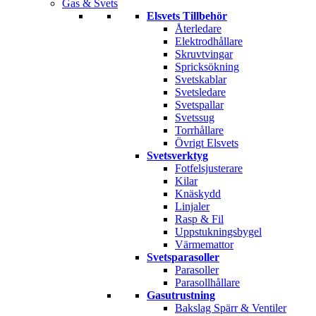
Gas & Svets
Elsvets Tillbehör
Återledare
Elektrodhållare
Skruvtvingar
Spricksökning
Svetskablar
Svetsledare
Svetspallar
Svetssug
Torrhållare
Övrigt Elsvets
Svetsverktyg
Fotfelsjusterare
Kilar
Knäskydd
Linjaler
Rasp & Fil
Uppstukningsbygel
Värmemattor
Svetsparasoller
Parasoller
Parasollhållare
Gasutrustning
Bakslag Spärr & Ventiler