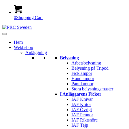
0
Shopping Cart
Hem
Webbshop
Anläggning
Belysning
Arbetsbelysning
Belysning på Tripod
Ficklampor
Handlampor
Pannlampor
Stora belysningsmaster
I Anläggarens Fickor
IAF Knivar
IAF Kritor
IAF Övrigt
IAF Pennor
IAF Riktsnöre
IAF Tejp