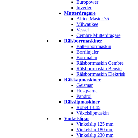
Europower
Inverter
Mutterdragare
Airtec Master 35
Milwaukee
Vessel
Cembre Mutterdragare
Rälsborrmaskiner
Batteriborrmaskin
Borrlinjaler
Borrmallar
Rälsborrmaskin Cembre
Rälsborrmaskin Bensin
Rälsborrmaskin Elektrisk
Rälskapmaskiner
Geismar
Husqvarna
Pandrol
Rälsslipmaskiner
Robel 13.45
Växelslipmaskin
Vinkelslipar
Vinkelslip 125 mm
Vinkelslip 180 mm
Vinkelslip 230 mm