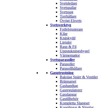
Svetsledare
Svetspallar
Svetssug
Torrhållare
Övrigt Elsvets
Svetsverktyg
Fotfelsjusterare
Kilar
Knäskydd
Linjaler
Rasp & Fil
Uppstukningsbygel
Värmemattor
Svetsparasoller
Parasoller
Parasollhållare
Gasutrustning
Bakslag Spärr & Ventiler
Brännarset
Gashandtag
Gasregulatorer
Gasslangar
Gastillbehör
Kompletta Slangset
Kopplingar & Nipplar