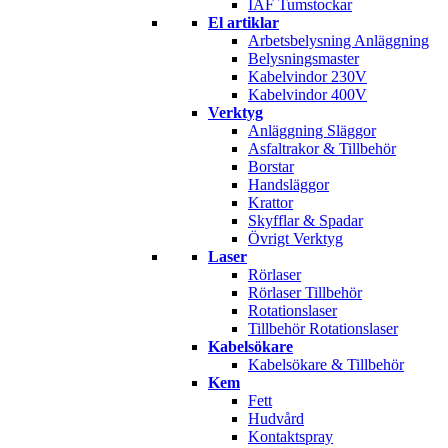
IAF Tumstockar
El artiklar
Arbetsbelysning Anläggning
Belysningsmaster
Kabelvindor 230V
Kabelvindor 400V
Verktyg
Anläggning Släggor
Asfaltrakor & Tillbehör
Borstar
Handsläggor
Krattor
Skyfflar & Spadar
Övrigt Verktyg
Laser
Rörlaser
Rörlaser Tillbehör
Rotationslaser
Tillbehör Rotationslaser
Kabelsökare
Kabelsökare & Tillbehör
Kem
Fett
Hudvård
Kontaktspray