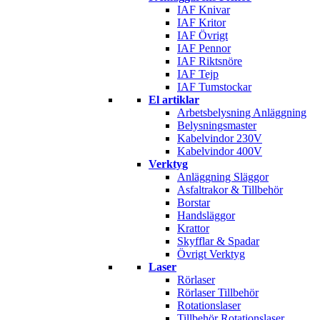
IAF Knivar
IAF Kritor
IAF Övrigt
IAF Pennor
IAF Riktsnöre
IAF Tejp
IAF Tumstockar
El artiklar
Arbetsbelysning Anläggning
Belysningsmaster
Kabelvindor 230V
Kabelvindor 400V
Verktyg
Anläggning Släggor
Asfaltrakor & Tillbehör
Borstar
Handsläggor
Krattor
Skyfflar & Spadar
Övrigt Verktyg
Laser
Rörlaser
Rörlaser Tillbehör
Rotationslaser
Tillbehör Rotationslaser