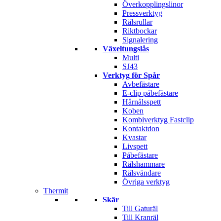
Överkopplingslinor
Pressverktyg
Rälsrullar
Riktbockar
Signalering
Växeltungslås
Multi
SJ43
Verktyg för Spår
Avbefästare
E-clip påbefästare
Hårnålsspett
Koben
Kombiverktyg Fastclip
Kontaktdon
Kvastar
Livspett
Påbefästare
Rälshammare
Rälsvändare
Övriga verktyg
Thermit
Skär
Till Gaturäl
Till Kranräl