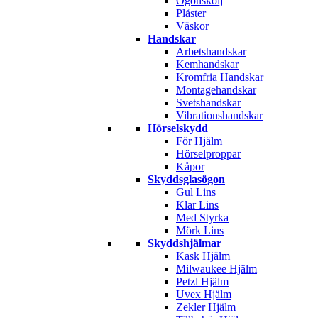
Ögonskölj
Plåster
Väskor
Handskar
Arbetshandskar
Kemhandskar
Kromfria Handskar
Montagehandskar
Svetshandskar
Vibrationshandskar
Hörselskydd
För Hjälm
Hörselproppar
Kåpor
Skyddsglasögon
Gul Lins
Klar Lins
Med Styrka
Mörk Lins
Skyddshjälmar
Kask Hjälm
Milwaukee Hjälm
Petzl Hjälm
Uvex Hjälm
Zekler Hjälm