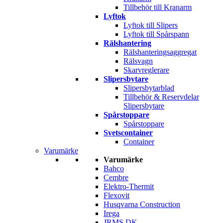
Tillbehör till Kranarm
Lyftok
Lyftok till Slipers
Lyftok till Spårspann
Rälshantering
Rälshanteringsaggregat
Rälsvagn
Skarvreglerare
Slipersbytare
Slipersbytarblad
Tillbehör & Reservdelar
Slipersbytare
Spårstoppare
Spårstoppare
Svetscontainer
Container
Varumärke
Varumärke
Bahco
Cembre
Elektro-Thermit
Flexovit
Husqvarna Construction
Irega
JRMS DK