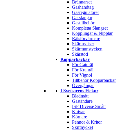
Brännarset
Gashandtag
Gasregulatorer
Gasslangar
Gastillbehör
Kompletta Slangset
Kopplingar & Nipplar
Rälsförvärmare
Skärinsatser
Skärmunstycken
Skärstöd
Kopparbackar
För Gaturäl
För Kranräl
För Vignol
Tillbehör Kopparbackar
Övergångar
I Svetsarens Fickor
Bladmått
Gaständare
ISF Diverse Smått
Knivar
Körnare
Pennor & Kritor
Skiftnyckel