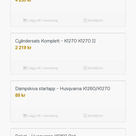
Lägg till i varukorg
Detaljinfo
Cylindersats Komplett – K1270 K1270 II
2 219
kr
Lägg till i varukorg
Detaljinfo
Dämpskiva startapp – Husqvarna K1260/K1270
89
kr
Lägg till i varukorg
Detaljinfo