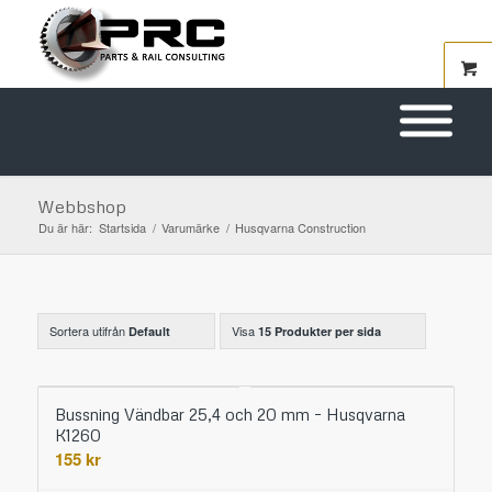
Webbshop
Du är här:
Startsida
/
Varumärke
/
Husqvarna Construction
Sortera utifrån
Visa
Default
15 Produkter per sida
Bussning Vändbar 25,4 och 20 mm – Husqvarna
K1260
155
kr