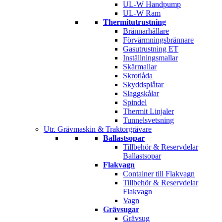
UL-W Handpump
UL-W Ram
Thermitutrustning
Brännarhållare
Förvärmningsbrännare
Gasutrustning ET
Inställningsmallar
Skärmallar
Skrotlåda
Skyddsplåtar
Slaggskålar
Spindel
Thermit Linjaler
Tunnelsvetsning
Utr. Grävmaskin & Traktorgrävare
Ballastsopar
Tillbehör & Reservdelar
Ballastsopar
Flakvagn
Container till Flakvagn
Tillbehör & Reservdelar
Flakvagn
Vagn
Grävsugar
Grävsug