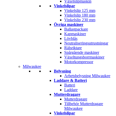
Växelslipmaskin
Vinkelslipar
Vinkelslip 125 mm
Vinkelslip 180 mm
Vinkelslip 230 mm
Övriga maskiner
Ballastpackare
Kapmaskiner
Lövblås
Neutraliseringsutrustningar
Rälsriktare
Spårgående maskiner
Växeltungsborrmaskiner
Motorkompressor
Milwaukee
Belysning
Arbetsbelysning Milwaukee
Laddare & Batteri
Batteri
Laddare
Mutterdragare
Mutterdragare
Tillbehör Mutterdragare
Milwaukee
Vinkelslipar