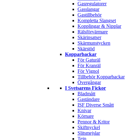
Gasregulatorer
Gasslangar
Gastillbehör
Kompletta Slangset
Kopplingar & Nipplar
Rälsförvärmare
Skärinsatser
Skärmunstycken
Skärstöd
Kopparbackar
För Gaturäl
För Kranräl
För Vignol
Tillbehör Kopparbackar
Övergångar
I Svetsarens Fickor
Bladmått
Gaständare
ISF Diverse Smått
Knivar
Körnare
Pennor & Kritor
Skiftnyckel
Slitsmejslar
Tejp