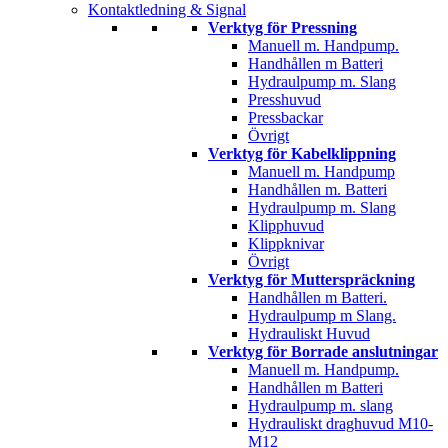
Kontaktledning & Signal
Verktyg för Pressning
Manuell m. Handpump.
Handhållen m Batteri
Hydraulpump m. Slang
Presshuvud
Pressbackar
Övrigt
Verktyg för Kabelklippning
Manuell m. Handpump
Handhållen m. Batteri
Hydraulpump m. Slang
Klipphuvud
Klippknivar
Övrigt
Verktyg för Mutterspräckning
Handhållen m Batteri.
Hydraulpump m Slang.
Hydrauliskt Huvud
Verktyg för Borrade anslutningar
Manuell m. Handpump.
Handhållen m Batteri
Hydraulpump m. slang
Hydrauliskt draghuvud M10-
M12