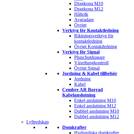
Dragkona M10
Dragkona M12
Håltolk
Avgradare
Övrigt
Verktyg för Kontaktledning
Riktningsverktyg för
kontaktledning
Övrigt Kontaktledning
Verktyg för Signal
Plunchutdragare
Växeltungkontroll
Övrigt Signal
Jordning & Kabel tillbehör
Jordning
Kabel
Cembre AR Borrad
Kabelanslutning
Enkel anslutning M10
Enkel anslutning M12
Dubbel anslutning M10
Dubbel anslutning M12
Lyftredskap
Domkrafter
Hydrauliska domkrafter