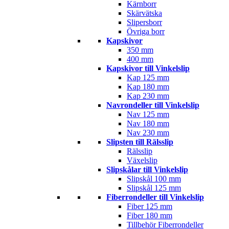
Kärnborr
Skärvätska
Slipersborr
Övriga borr
Kapskivor
350 mm
400 mm
Kapskivor till Vinkelslip
Kap 125 mm
Kap 180 mm
Kap 230 mm
Navrondeller till Vinkelslip
Nav 125 mm
Nav 180 mm
Nav 230 mm
Slipsten till Rälsslip
Rälsslip
Växelslip
Slipskålar till Vinkelslip
Slipskål 100 mm
Slipskål 125 mm
Fiberrondeller till Vinkelslip
Fiber 125 mm
Fiber 180 mm
Tillbehör Fiberrondeller