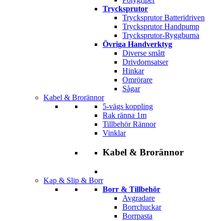
Trycksprutor
Trycksprutor Batteridriven
Trycksprutor Handpump
Trycksprutor-Ryggburna
Övriga Handverktyg
Diverse smått
Drivdornsatser
Hinkar
Omrörare
Sågar
Kabel & Brorännor
5-vägs koppling
Rak ränna 1m
Tillbehör Rännor
Vinklar
Kabel & Brorännor
Kap & Slip & Borr
Borr & Tillbehör
Avgradare
Borrchuckar
Borrpasta