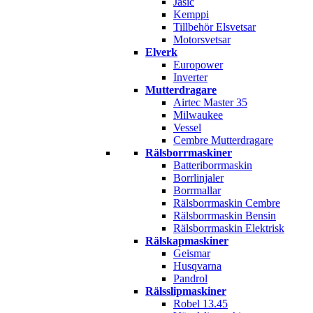
Jasic
Kemppi
Tillbehör Elsvetsar
Motorsvetsar
Elverk
Europower
Inverter
Mutterdragare
Airtec Master 35
Milwaukee
Vessel
Cembre Mutterdragare
Rälsborrmaskiner
Batteriborrmaskin
Borrlinjaler
Borrmallar
Rälsborrmaskin Cembre
Rälsborrmaskin Bensin
Rälsborrmaskin Elektrisk
Rälskapmaskiner
Geismar
Husqvarna
Pandrol
Rälsslipmaskiner
Robel 13.45