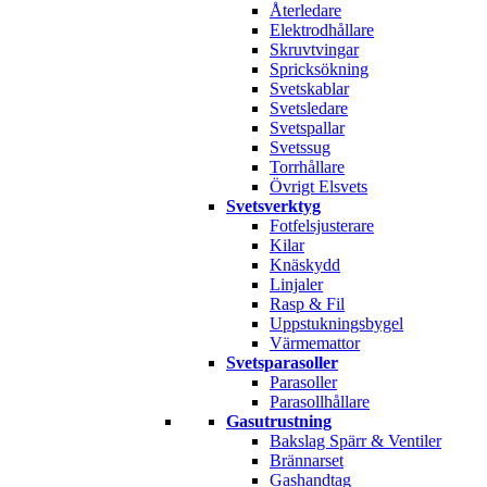
Återledare
Elektrodhållare
Skruvtvingar
Spricksökning
Svetskablar
Svetsledare
Svetspallar
Svetssug
Torrhållare
Övrigt Elsvets
Svetsverktyg
Fotfelsjusterare
Kilar
Knäskydd
Linjaler
Rasp & Fil
Uppstukningsbygel
Värmemattor
Svetsparasoller
Parasoller
Parasollhållare
Gasutrustning
Bakslag Spärr & Ventiler
Brännarset
Gashandtag