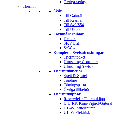
Övriga verktyg
Thermit
Skär
Till Gaturäl
Till Kranräl
Till S49/S54
Till UIC60
Formhållarplåtar
Delbara
SKV-Elit
SoWos
Kompletta Svetsutrustningar
Thermitpaket
Utrustning Container
Utrustning Svetsbil
Thermittillbehör
Spett & Spatel
Tändare
Tätningspasta
Övriga tillbehör
Thermitklippar
Reservdelar Thermitklipp
U-L-RK Kran/Vignol/Gaturäl
UL-W Batteripump
UL-W Elektrisk