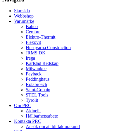
Startsida
Webbshop
Varumärke
Bahco
Cembre
Elektro-Thermit
Flexovit
Husqvarna Construction
JRMS DK
Irega
Karlstad Redskap
Milwaukee
Payback
Peddinghaus
Rotabroach
Saint-Gobain
STEL Tools
Tyrolit
Om PRC
Aktuellt
Hållbarhetsarbete
Kontakta PRC
Ansök om att bli fakturakund