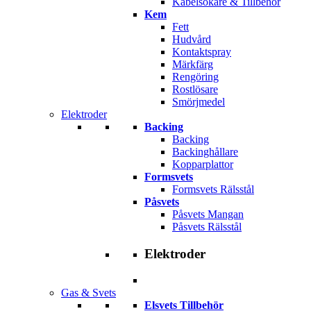
Kabelsökare & Tillbehör
Kem
Fett
Hudvård
Kontaktspray
Märkfärg
Rengöring
Rostlösare
Smörjmedel
Elektroder
Backing
Backing
Backinghållare
Kopparplattor
Formsvets
Formsvets Rälsstål
Påsvets
Påsvets Mangan
Påsvets Rälsstål
Elektroder
Gas & Svets
Elsvets Tillbehör