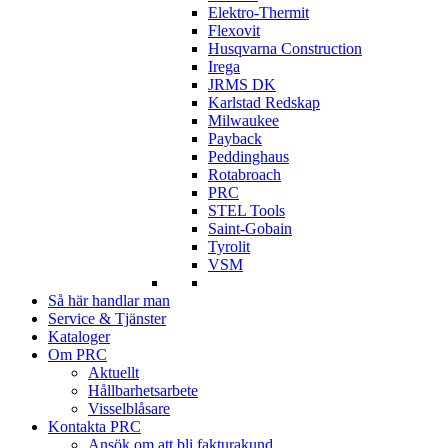
Elektro-Thermit
Flexovit
Husqvarna Construction
Irega
JRMS DK
Karlstad Redskap
Milwaukee
Payback
Peddinghaus
Rotabroach
PRC
STEL Tools
Saint-Gobain
Tyrolit
VSM
Så här handlar man
Service & Tjänster
Kataloger
Om PRC
Aktuellt
Hållbarhetsarbete
Visselblåsare
Kontakta PRC
Ansök om att bli fakturakund