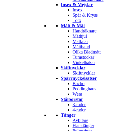
Insex & Mejslar
Insex
Spår & Kryss
Torx
Mått & Mät
Handräknare
Mäthjul
Mätkilar
Måttband
Olika Bladmått
Tumstockar
Vinkelhakar
Skiftnycklar
Skiftnycklar
Spärrnyckelsatser
Bacho
Peddinghaus
Wera
Stålborstar
3-rader
4-rader
Tänger
Avbitare
Flacktänger
Polygriper