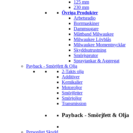
125 mm
230 mm
Övriga Produkter
Arbetsradio
Borrmaskiner
Dammsugare
Måttband Milwaukee
Milwaukee Lövblås
Milwaukee Momentnycklar
Skyddsutrustning
Smörjsprutor
Spraytankar & Aggregat
Payback - Smörjfett & Olja
2-Takts olja
Additiver
Kemikalier
Motoroljor
Smörjfetter
Smörjoljor
Transmission
Payback - Smörjfett & Olja
Personligt Skydd