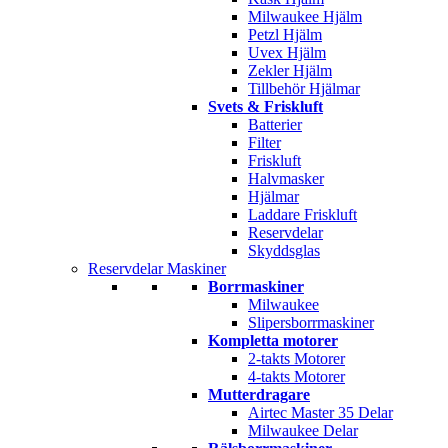
Milwaukee Hjälm
Petzl Hjälm
Uvex Hjälm
Zekler Hjälm
Tillbehör Hjälmar
Svets & Friskluft
Batterier
Filter
Friskluft
Halvmasker
Hjälmar
Laddare Friskluft
Reservdelar
Skyddsglas
Reservdelar Maskiner
Borrmaskiner
Milwaukee
Slipersborrmaskiner
Kompletta motorer
2-takts Motorer
4-takts Motorer
Mutterdragare
Airtec Master 35 Delar
Milwaukee Delar