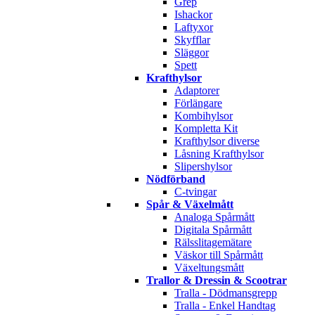
Grep
Ishackor
Laftyxor
Skyfflar
Släggor
Spett
Krafthylsor
Adaptorer
Förlängare
Kombihylsor
Kompletta Kit
Krafthylsor diverse
Låsning Krafthylsor
Slipershylsor
Nödförband
C-tvingar
Spår & Växelmått
Analoga Spårmått
Digitala Spårmått
Rälsslitagemätare
Väskor till Spårmått
Växeltungsmått
Trallor & Dressin & Scootrar
Tralla - Dödmansgrepp
Tralla - Enkel Handtag