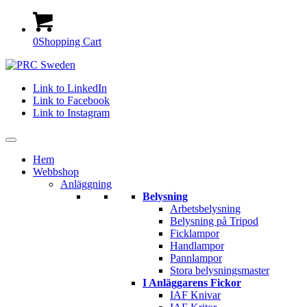
0
Shopping Cart
Link to LinkedIn
Link to Facebook
Link to Instagram
Hem
Webbshop
Anläggning
Belysning
Arbetsbelysning
Belysning på Tripod
Ficklampor
Handlampor
Pannlampor
Stora belysningsmaster
I Anläggarens Fickor
IAF Knivar