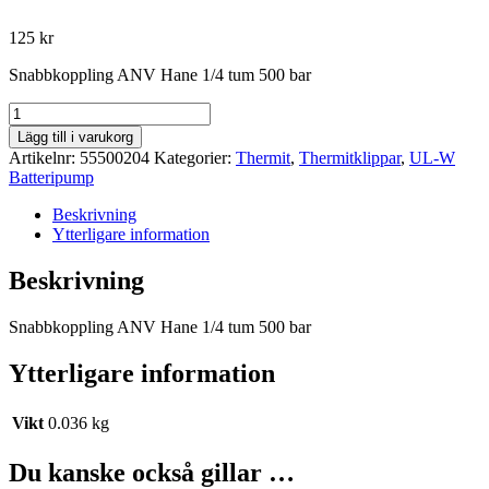
125
kr
Snabbkoppling ANV Hane 1/4 tum 500 bar
Snabbkoppling
ANV
Lägg till i varukorg
Hane
Artikelnr:
55500204
Kategorier:
Thermit
,
Thermitklippar
,
UL-W
1/4
Batteripump
tum
500
Beskrivning
bar
Ytterligare information
mängd
Beskrivning
Snabbkoppling ANV Hane 1/4 tum 500 bar
Ytterligare information
Vikt
0.036 kg
Du kanske också gillar …