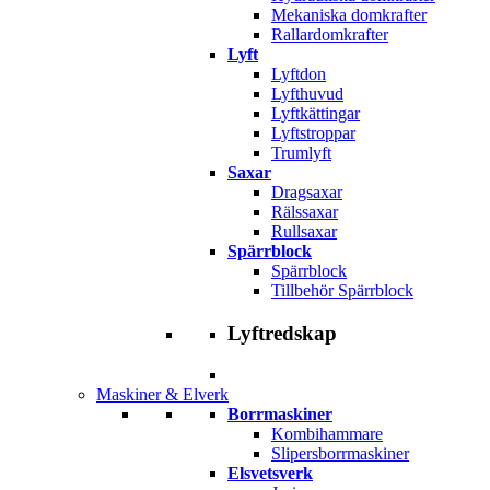
Mekaniska domkrafter
Rallardomkrafter
Lyft
Lyftdon
Lyfthuvud
Lyftkättingar
Lyftstroppar
Trumlyft
Saxar
Dragsaxar
Rälssaxar
Rullsaxar
Spärrblock
Spärrblock
Tillbehör Spärrblock
Lyftredskap
Maskiner & Elverk
Borrmaskiner
Kombihammare
Slipersborrmaskiner
Elsvetsverk