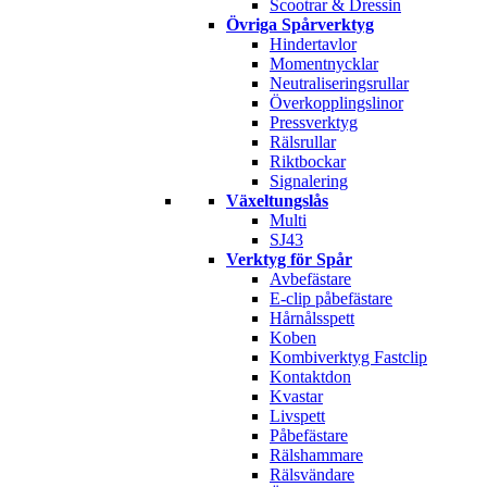
Scootrar & Dressin
Övriga Spårverktyg
Hindertavlor
Momentnycklar
Neutraliseringsrullar
Överkopplingslinor
Pressverktyg
Rälsrullar
Riktbockar
Signalering
Växeltungslås
Multi
SJ43
Verktyg för Spår
Avbefästare
E-clip påbefästare
Hårnålsspett
Koben
Kombiverktyg Fastclip
Kontaktdon
Kvastar
Livspett
Påbefästare
Rälshammare
Rälsvändare