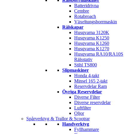
Rälsborrmaskiner
Batteridrivna
Cembre
Rotabroach
Växeltungsborrmaskin
Rälskapar
Husqvarna 3120K
Husqvarna K1250
Husqvarna K1260
Husqvarna K1270
Husqvarna RA10/RA10S
Rälsstativ
Stihl TS800
Slipmaskiner
Honda 4-takt
Minsel 165 2-takt
Reservdelar Ram
Övriga Reservdelar
Diverse Filter
Diverse reservdelar
Luftfilter
Oljor
Spårverktyg & Trallor & Scootrar
Handverktyg
Fyllhammare