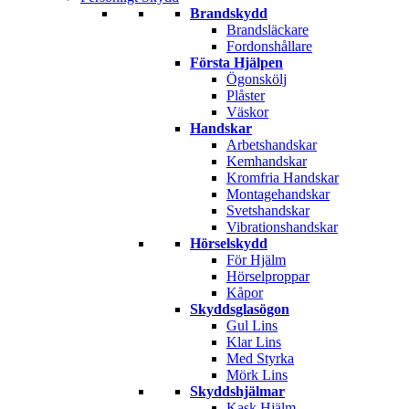
Brandskydd
Brandsläckare
Fordonshållare
Första Hjälpen
Ögonskölj
Plåster
Väskor
Handskar
Arbetshandskar
Kemhandskar
Kromfria Handskar
Montagehandskar
Svetshandskar
Vibrationshandskar
Hörselskydd
För Hjälm
Hörselproppar
Kåpor
Skyddsglasögon
Gul Lins
Klar Lins
Med Styrka
Mörk Lins
Skyddshjälmar
Kask Hjälm