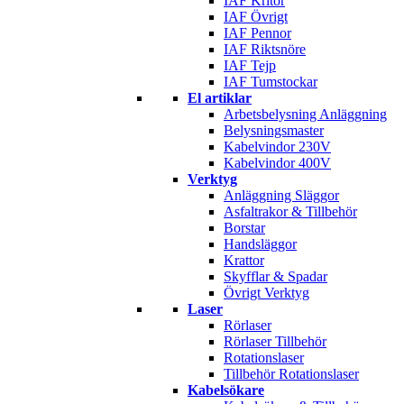
IAF Kritor
IAF Övrigt
IAF Pennor
IAF Riktsnöre
IAF Tejp
IAF Tumstockar
El artiklar
Arbetsbelysning Anläggning
Belysningsmaster
Kabelvindor 230V
Kabelvindor 400V
Verktyg
Anläggning Släggor
Asfaltrakor & Tillbehör
Borstar
Handsläggor
Krattor
Skyfflar & Spadar
Övrigt Verktyg
Laser
Rörlaser
Rörlaser Tillbehör
Rotationslaser
Tillbehör Rotationslaser
Kabelsökare