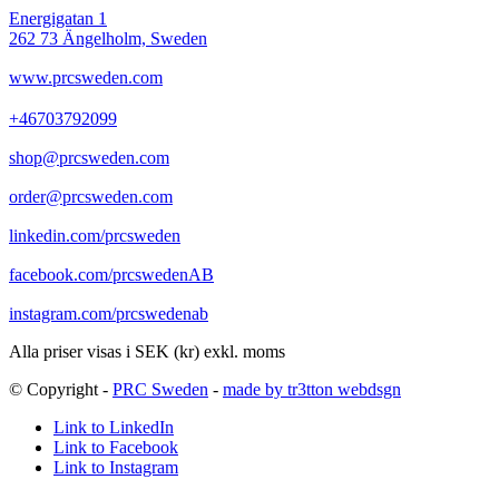
Energigatan 1
262 73 Ängelholm, Sweden
www.prcsweden.com
+46703792099
shop@prcsweden.com
order@prcsweden.com
linkedin.com/prcsweden
facebook.com/prcswedenAB
instagram.com/prcswedenab
Alla priser visas i SEK (kr) exkl. moms
© Copyright -
PRC Sweden
-
made by tr3tton webdsgn
Link to LinkedIn
Link to Facebook
Link to Instagram