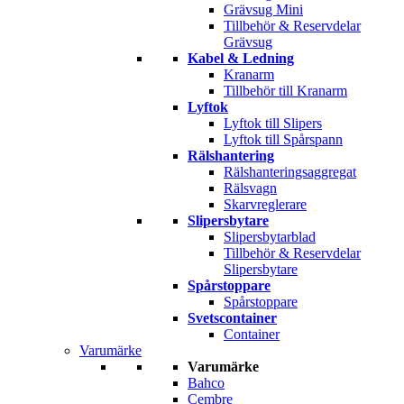
Grävsug Mini
Tillbehör & Reservdelar
Grävsug
Kabel & Ledning
Kranarm
Tillbehör till Kranarm
Lyftok
Lyftok till Slipers
Lyftok till Spårspann
Rälshantering
Rälshanteringsaggregat
Rälsvagn
Skarvreglerare
Slipersbytare
Slipersbytarblad
Tillbehör & Reservdelar
Slipersbytare
Spårstoppare
Spårstoppare
Svetscontainer
Container
Varumärke
Varumärke
Bahco
Cembre