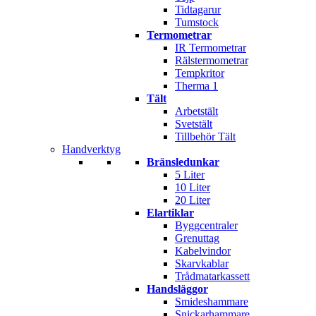
Tidtagarur
Tumstock
Termometrar
IR Termometrar
Rälstermometrar
Tempkritor
Therma 1
Tält
Arbetstält
Svetstält
Tillbehör Tält
Handverktyg
Bränsledunkar
5 Liter
10 Liter
20 Liter
Elartiklar
Byggcentraler
Grenuttag
Kabelvindor
Skarvkablar
Trådmatarkassett
Handsläggor
Smideshammare
Snickarhammare