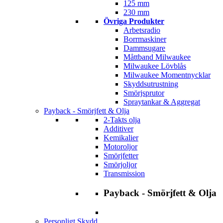
125 mm
230 mm
Övriga Produkter
Arbetsradio
Borrmaskiner
Dammsugare
Måttband Milwaukee
Milwaukee Lövblås
Milwaukee Momentnycklar
Skyddsutrustning
Smörjsprutor
Spraytankar & Aggregat
Payback - Smörjfett & Olja
2-Takts olja
Additiver
Kemikalier
Motoroljor
Smörjfetter
Smörjoljor
Transmission
Payback - Smörjfett & Olja
Personligt Skydd