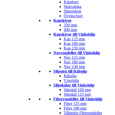
Kärnborr
Skärvätska
Slipersborr
Övriga borr
Kapskivor
350 mm
400 mm
Kapskivor till Vinkelslip
Kap 125 mm
Kap 180 mm
Kap 230 mm
Navrondeller till Vinkelslip
Nav 125 mm
Nav 180 mm
Nav 230 mm
Slipsten till Rälsslip
Rälsslip
Växelslip
Slipskålar till Vinkelslip
Slipskål 100 mm
Slipskål 125 mm
Fiberrondeller till Vinkelslip
Fiber 125 mm
Fiber 180 mm
Tillbehör Fiberrondeller