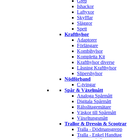
Grep
Ishackor
Laftyxor
Skyfflar
Släggor
Spett
Krafthylsor
Adaptorer
Förlängare
Kombihylsor
Kompletta Kit
Krafthylsor diverse
Låsning Krafthylsor
Slipershylsor
Nödförband
C-tvingar
Spår & Växelmått
Analoga Spårmått
Digitala Spårmått
Rälsslitagemätare
Väskor till Spårmått
Växeltungsmått
Trallor & Dressin & Scootrar
Tralla - Dödmansgrepp
Tralla - Enkel Handtag