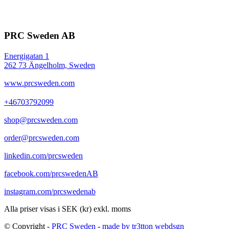
PRC Sweden AB
Energigatan 1
262 73 Ängelholm, Sweden
www.prcsweden.com
+46703792099
shop@prcsweden.com
order@prcsweden.com
linkedin.com/prcsweden
facebook.com/prcswedenAB
instagram.com/prcswedenab
Alla priser visas i SEK (kr) exkl. moms
© Copyright -
PRC Sweden
-
made by tr3tton webdsgn