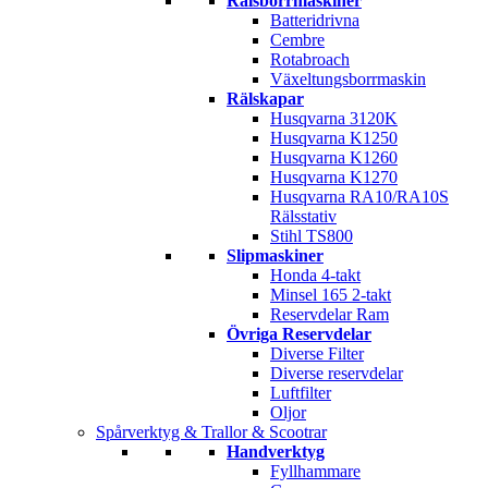
Rälsborrmaskiner
Batteridrivna
Cembre
Rotabroach
Växeltungsborrmaskin
Rälskapar
Husqvarna 3120K
Husqvarna K1250
Husqvarna K1260
Husqvarna K1270
Husqvarna RA10/RA10S
Rälsstativ
Stihl TS800
Slipmaskiner
Honda 4-takt
Minsel 165 2-takt
Reservdelar Ram
Övriga Reservdelar
Diverse Filter
Diverse reservdelar
Luftfilter
Oljor
Spårverktyg & Trallor & Scootrar
Handverktyg
Fyllhammare