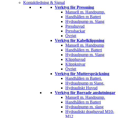
Kontaktledning & Signal
Verktyg för Pressning
Manuell m. Handpump.
Handhållen m Batteri
Hydraulpump m. Slang
Presshuvud
Pressbackar
Övrigt
Verktyg för Kabelklippning
Manuell m. Handpump
Handhållen m. Batteri
Hydraulpump m. Slang
Klipphuvud
Klippknivar
Övrigt
Verktyg för Mutterspräckning
Handhållen m Batteri.
Hydraulpump m Slang.
Hydrauliskt Huvud
Verktyg för Borrade anslutningar
Manuell m. Handpump.
Handhållen m Batteri
Hydraulpump m. slang
Hydrauliskt draghuvud M10-
M12