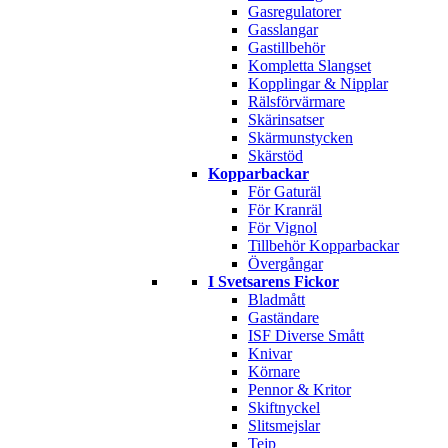
Gasregulatorer
Gasslangar
Gastillbehör
Kompletta Slangset
Kopplingar & Nipplar
Rälsförvärmare
Skärinsatser
Skärmunstycken
Skärstöd
Kopparbackar
För Gaturäl
För Kranräl
För Vignol
Tillbehör Kopparbackar
Övergångar
I Svetsarens Fickor
Bladmått
Gaständare
ISF Diverse Smått
Knivar
Körnare
Pennor & Kritor
Skiftnyckel
Slitsmejslar
Tejp