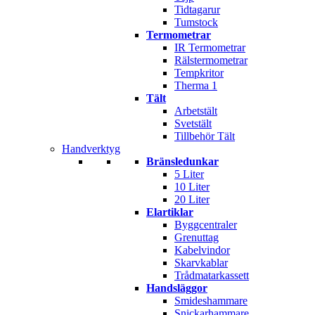
Tidtagarur
Tumstock
Termometrar
IR Termometrar
Rälstermometrar
Tempkritor
Therma 1
Tält
Arbetstält
Svetstält
Tillbehör Tält
Handverktyg
Bränsledunkar
5 Liter
10 Liter
20 Liter
Elartiklar
Byggcentraler
Grenuttag
Kabelvindor
Skarvkablar
Trådmatarkassett
Handsläggor
Smideshammare
Snickarhammare