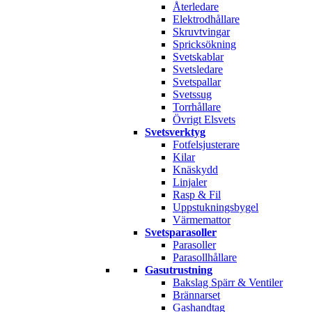
Återledare
Elektrodhållare
Skruvtvingar
Spricksökning
Svetskablar
Svetsledare
Svetspallar
Svetssug
Torrhållare
Övrigt Elsvets
Svetsverktyg
Fotfelsjusterare
Kilar
Knäskydd
Linjaler
Rasp & Fil
Uppstukningsbygel
Värmemattor
Svetsparasoller
Parasoller
Parasollhållare
Gasutrustning
Bakslag Spärr & Ventiler
Brännarset
Gashandtag