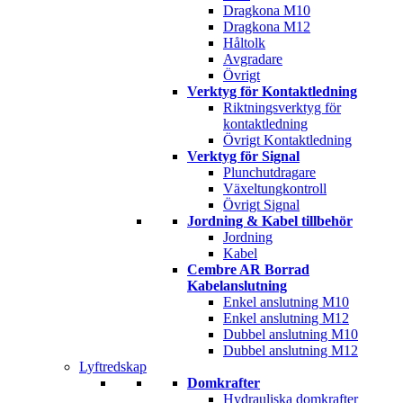
Dragkona M10
Dragkona M12
Håltolk
Avgradare
Övrigt
Verktyg för Kontaktledning
Riktningsverktyg för
kontaktledning
Övrigt Kontaktledning
Verktyg för Signal
Plunchutdragare
Växeltungkontroll
Övrigt Signal
Jordning & Kabel tillbehör
Jordning
Kabel
Cembre AR Borrad
Kabelanslutning
Enkel anslutning M10
Enkel anslutning M12
Dubbel anslutning M10
Dubbel anslutning M12
Lyftredskap
Domkrafter
Hydrauliska domkrafter