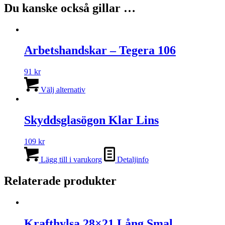
Du kanske också gillar …
Arbetshandskar – Tegera 106
91
kr
Den
här
Välj alternativ
produkten
har
flera
Skyddsglasögon Klar Lins
varianter.
De
109
kr
olika
alternativen
Lägg till i varukorg
Detaljinfo
kan
väljas
Relaterade produkter
på
produktsidan
Krafthylsa 28×21 Lång Smal