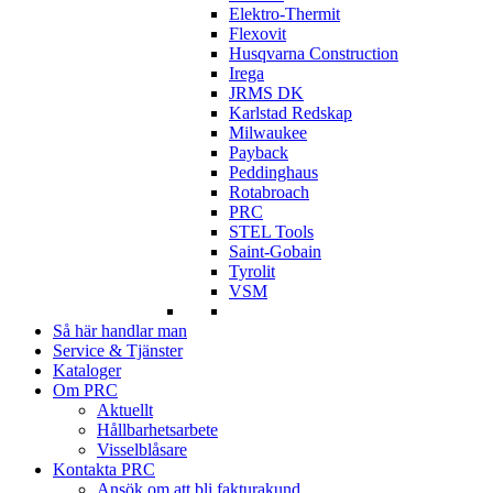
Elektro-Thermit
Flexovit
Husqvarna Construction
Irega
JRMS DK
Karlstad Redskap
Milwaukee
Payback
Peddinghaus
Rotabroach
PRC
STEL Tools
Saint-Gobain
Tyrolit
VSM
Så här handlar man
Service & Tjänster
Kataloger
Om PRC
Aktuellt
Hållbarhetsarbete
Visselblåsare
Kontakta PRC
Ansök om att bli fakturakund