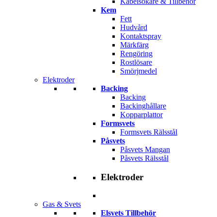
Kabelsökare & Tillbehör
Kem
Fett
Hudvård
Kontaktspray
Märkfärg
Rengöring
Rostlösare
Smörjmedel
Elektroder
Backing
Backing
Backinghållare
Kopparplattor
Formsvets
Formsvets Rälsstål
Påsvets
Påsvets Mangan
Påsvets Rälsstål
Elektroder
Gas & Svets
Elsvets Tillbehör