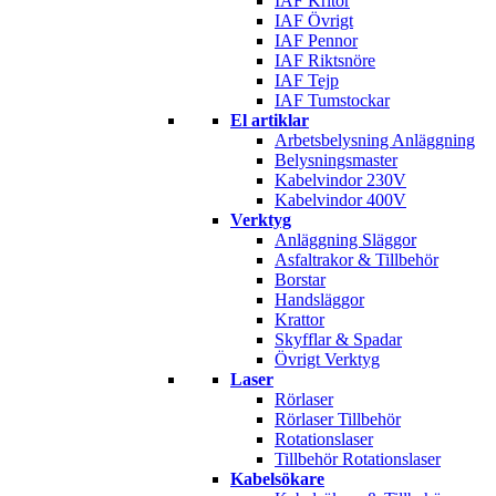
IAF Kritor
IAF Övrigt
IAF Pennor
IAF Riktsnöre
IAF Tejp
IAF Tumstockar
El artiklar
Arbetsbelysning Anläggning
Belysningsmaster
Kabelvindor 230V
Kabelvindor 400V
Verktyg
Anläggning Släggor
Asfaltrakor & Tillbehör
Borstar
Handsläggor
Krattor
Skyfflar & Spadar
Övrigt Verktyg
Laser
Rörlaser
Rörlaser Tillbehör
Rotationslaser
Tillbehör Rotationslaser
Kabelsökare