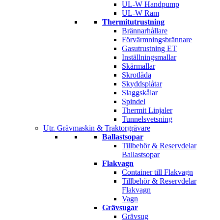
UL-W Handpump
UL-W Ram
Thermitutrustning
Brännarhållare
Förvärmningsbrännare
Gasutrustning ET
Inställningsmallar
Skärmallar
Skrotlåda
Skyddsplåtar
Slaggskålar
Spindel
Thermit Linjaler
Tunnelsvetsning
Utr. Grävmaskin & Traktorgrävare
Ballastsopar
Tillbehör & Reservdelar
Ballastsopar
Flakvagn
Container till Flakvagn
Tillbehör & Reservdelar
Flakvagn
Vagn
Grävsugar
Grävsug