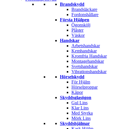
Brandskydd
Brandsläckare
Fordonshållare
Första Hjälpen
Ögonskölj
Plåster
Väskor
Handskar
Arbetshandskar
Kemhandskar
Kromfria Handskar
Montagehandskar
Svetshandskar
Vibrationshandskar
Hörselskydd
För Hjälm
Hörselproppar
Kåpor
Skyddsglasögon
Gul Lins
Klar Lins
Med Styrka
Mörk Lins
Skyddshjälmar
Kask Hjälm