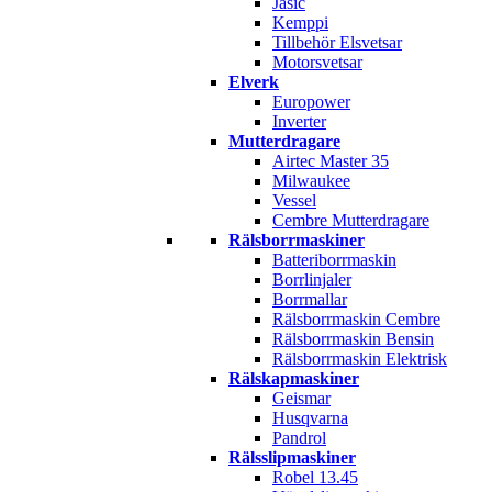
Jasic
Kemppi
Tillbehör Elsvetsar
Motorsvetsar
Elverk
Europower
Inverter
Mutterdragare
Airtec Master 35
Milwaukee
Vessel
Cembre Mutterdragare
Rälsborrmaskiner
Batteriborrmaskin
Borrlinjaler
Borrmallar
Rälsborrmaskin Cembre
Rälsborrmaskin Bensin
Rälsborrmaskin Elektrisk
Rälskapmaskiner
Geismar
Husqvarna
Pandrol
Rälsslipmaskiner
Robel 13.45