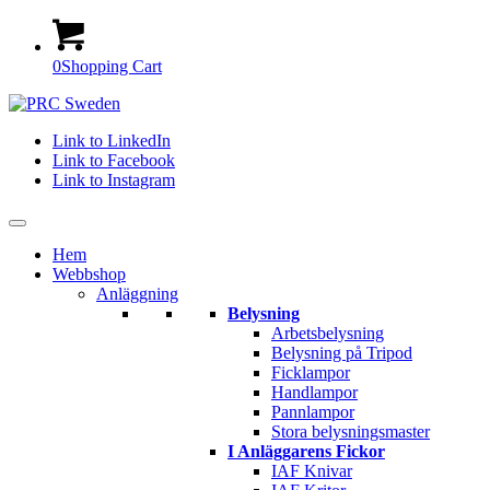
0
Shopping Cart
Link to LinkedIn
Link to Facebook
Link to Instagram
Hem
Webbshop
Anläggning
Belysning
Arbetsbelysning
Belysning på Tripod
Ficklampor
Handlampor
Pannlampor
Stora belysningsmaster
I Anläggarens Fickor
IAF Knivar