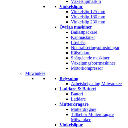
Växelslipmaskin
Vinkelslipar
Vinkelslip 125 mm
Vinkelslip 180 mm
Vinkelslip 230 mm
Övriga maskiner
Ballastpackare
Kapmaskiner
Lövblås
Neutraliseringsutrustningar
Rälsriktare
Spårgående maskiner
Växeltungsborrmaskiner
Motorkompressor
Milwaukee
Belysning
Arbetsbelysning Milwaukee
Laddare & Batteri
Batteri
Laddare
Mutterdragare
Mutterdragare
Tillbehör Mutterdragare
Milwaukee
Vinkelslipar