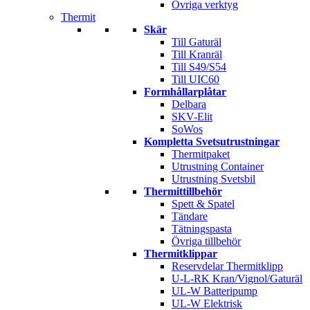
Övriga verktyg
Thermit
Skär
Till Gaturäl
Till Kranräl
Till S49/S54
Till UIC60
Formhållarplåtar
Delbara
SKV-Elit
SoWos
Kompletta Svetsutrustningar
Thermitpaket
Utrustning Container
Utrustning Svetsbil
Thermittillbehör
Spett & Spatel
Tändare
Tätningspasta
Övriga tillbehör
Thermitklippar
Reservdelar Thermitklipp
U-L-RK Kran/Vignol/Gaturäl
UL-W Batteripump
UL-W Elektrisk