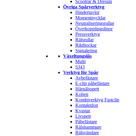
Scootrar & Dressin
Övriga Spårverktyg
Hindertavlor
Momentnycklar
Neutraliseringsrullar
Överkopplingslinor
Pressverktyg
Rälsrullar
Riktbockar
Signalering
Växeltungslås
Multi
SJ43
Verktyg för Spår
Avbefästare
E-clip påbefästare
Hårnålsspett
Koben
Kombiverktyg Fastclip
Kontaktdon
Kvastar
Livspett
Påbefästare
Rälshammare
Rälsvändare