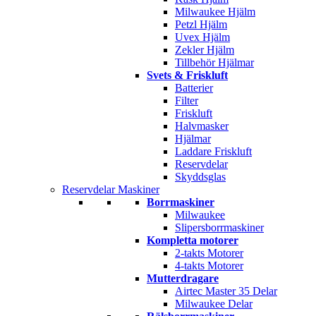
Milwaukee Hjälm
Petzl Hjälm
Uvex Hjälm
Zekler Hjälm
Tillbehör Hjälmar
Svets & Friskluft
Batterier
Filter
Friskluft
Halvmasker
Hjälmar
Laddare Friskluft
Reservdelar
Skyddsglas
Reservdelar Maskiner
Borrmaskiner
Milwaukee
Slipersborrmaskiner
Kompletta motorer
2-takts Motorer
4-takts Motorer
Mutterdragare
Airtec Master 35 Delar
Milwaukee Delar