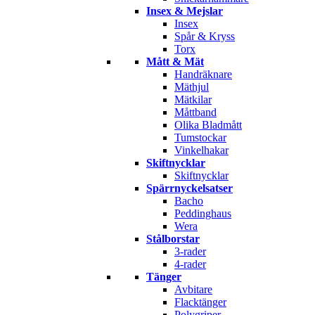
Insex & Mejslar
Insex
Spår & Kryss
Torx
Mått & Mät
Handräknare
Mäthjul
Mätkilar
Måttband
Olika Bladmått
Tumstockar
Vinkelhakar
Skiftnycklar
Skiftnycklar
Spärrnyckelsatser
Bacho
Peddinghaus
Wera
Stålborstar
3-rader
4-rader
Tänger
Avbitare
Flacktänger
Polygriper