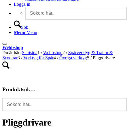
Logga in
Sök
Menu
Menu
Webbshop
Du är här:
Startsida
1
/
Webbshop
2
/
Spårverktyg & Trallor &
Scootrar
3
/
Verktyg för Spår
4
/
Övriga verktyg
5
/
Pliggdrivare
Produktsök…
Pliggdrivare