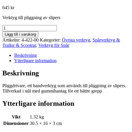
645
kr
Verktyg till pliggning av slipers
Pliggdrivare
mängd
Lägg till i varukorg
Artikelnr:
4-422-00
Kategorier:
Övriga verktyg
,
Spårverktyg &
Trallor & Scootrar
,
Verktyg för Spår
Beskrivning
Ytterligare information
Beskrivning
Pliggdrivare, ett handverktyg som används till pliggning av slipers.
Tillverkad i stål med gummihantag för ett bättre grepp
Ytterligare information
Vikt
1.32 kg
Dimensioner
30.5 × 16 × 3 cm