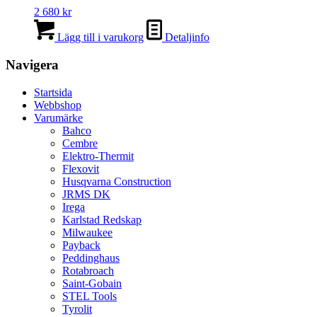
2 680
kr
Lägg till i varukorg
Detaljinfo
Navigera
Startsida
Webbshop
Varumärke
Bahco
Cembre
Elektro-Thermit
Flexovit
Husqvarna Construction
JRMS DK
Irega
Karlstad Redskap
Milwaukee
Payback
Peddinghaus
Rotabroach
Saint-Gobain
STEL Tools
Tyrolit