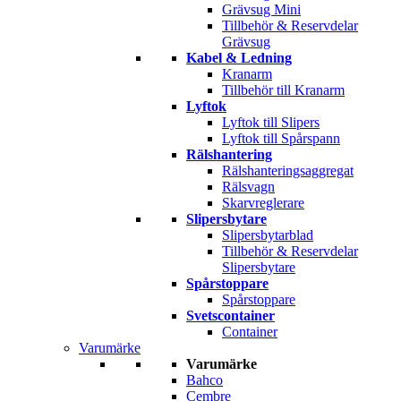
Grävsug Mini
Tillbehör & Reservdelar
Grävsug
Kabel & Ledning
Kranarm
Tillbehör till Kranarm
Lyftok
Lyftok till Slipers
Lyftok till Spårspann
Rälshantering
Rälshanteringsaggregat
Rälsvagn
Skarvreglerare
Slipersbytare
Slipersbytarblad
Tillbehör & Reservdelar
Slipersbytare
Spårstoppare
Spårstoppare
Svetscontainer
Container
Varumärke
Varumärke
Bahco
Cembre