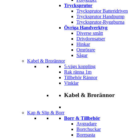
Trycksprutor
Trycksprutor Batteridriven
Trycksprutor Handpump
Trycksprutor-Ryggburna
Övriga Handverktyg
Diverse smått
Drivdornsatser
Hinkar
Omrörare
Sågar
Kabel & Brorännor
5-vägs koppling
Rak ränna 1m
Tillbehör Rännor
Vinklar
Kabel & Brorännor
Kap & Slip & Borr
Borr & Tillbehör
Avgradare
Borrchuckar
Borrpasta