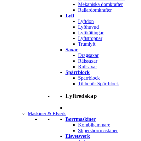
Mekaniska domkrafter
Rallardomkrafter
Lyft
Lyftdon
Lyfthuvud
Lyftkättingar
Lyftstroppar
Trumlyft
Saxar
Dragsaxar
Rälssaxar
Rullsaxar
Spärrblock
Spärrblock
Tillbehör Spärrblock
Lyftredskap
Maskiner & Elverk
Borrmaskiner
Kombihammare
Slipersborrmaskiner
Elsvetsverk