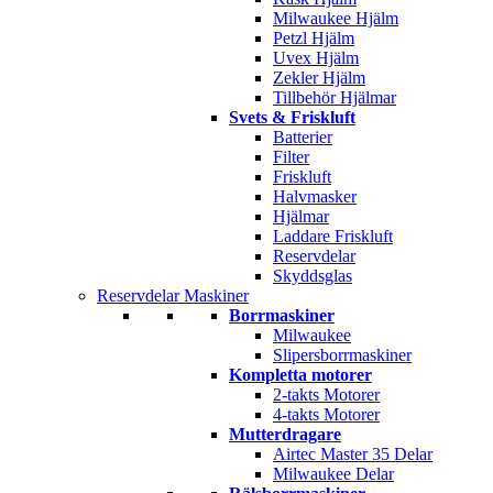
Milwaukee Hjälm
Petzl Hjälm
Uvex Hjälm
Zekler Hjälm
Tillbehör Hjälmar
Svets & Friskluft
Batterier
Filter
Friskluft
Halvmasker
Hjälmar
Laddare Friskluft
Reservdelar
Skyddsglas
Reservdelar Maskiner
Borrmaskiner
Milwaukee
Slipersborrmaskiner
Kompletta motorer
2-takts Motorer
4-takts Motorer
Mutterdragare
Airtec Master 35 Delar
Milwaukee Delar