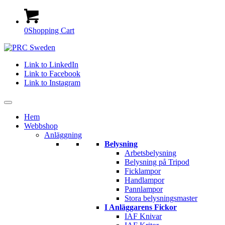
0
Shopping Cart
Link to LinkedIn
Link to Facebook
Link to Instagram
Hem
Webbshop
Anläggning
Belysning
Arbetsbelysning
Belysning på Tripod
Ficklampor
Handlampor
Pannlampor
Stora belysningsmaster
I Anläggarens Fickor
IAF Knivar