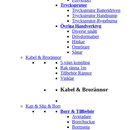
Trycksprutor
Trycksprutor Batteridriven
Trycksprutor Handpump
Trycksprutor-Ryggburna
Övriga Handverktyg
Diverse smått
Drivdornsatser
Hinkar
Omrörare
Sågar
Kabel & Brorännor
5-vägs koppling
Rak ränna 1m
Tillbehör Rännor
Vinklar
Kabel & Brorännor
Kap & Slip & Borr
Borr & Tillbehör
Avgradare
Borrchuckar
Borrpasta