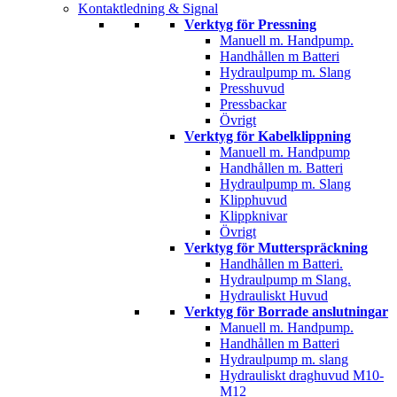
Kontaktledning & Signal
Verktyg för Pressning
Manuell m. Handpump.
Handhållen m Batteri
Hydraulpump m. Slang
Presshuvud
Pressbackar
Övrigt
Verktyg för Kabelklippning
Manuell m. Handpump
Handhållen m. Batteri
Hydraulpump m. Slang
Klipphuvud
Klippknivar
Övrigt
Verktyg för Mutterspräckning
Handhållen m Batteri.
Hydraulpump m Slang.
Hydrauliskt Huvud
Verktyg för Borrade anslutningar
Manuell m. Handpump.
Handhållen m Batteri
Hydraulpump m. slang
Hydrauliskt draghuvud M10-
M12