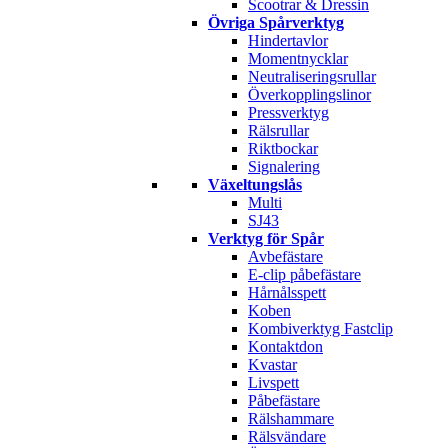
Scootrar & Dressin
Övriga Spårverktyg
Hindertavlor
Momentnycklar
Neutraliseringsrullar
Överkopplingslinor
Pressverktyg
Rälsrullar
Riktbockar
Signalering
Växeltungslås
Multi
SJ43
Verktyg för Spår
Avbefästare
E-clip påbefästare
Hårnålsspett
Koben
Kombiverktyg Fastclip
Kontaktdon
Kvastar
Livspett
Påbefästare
Rälshammare
Rälsvändare