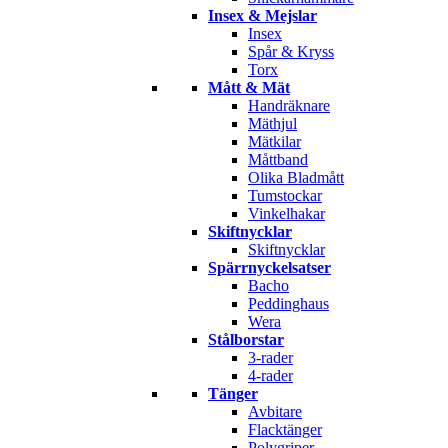
Insex & Mejslar
Insex
Spår & Kryss
Torx
Mått & Mät
Handräknare
Mäthjul
Mätkilar
Måttband
Olika Bladmått
Tumstockar
Vinkelhakar
Skiftnycklar
Skiftnycklar
Spärrnyckelsatser
Bacho
Peddinghaus
Wera
Stålborstar
3-rader
4-rader
Tänger
Avbitare
Flacktänger
Polygriper