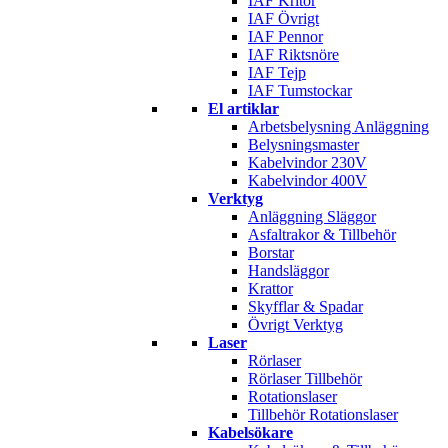
IAF Kritor
IAF Övrigt
IAF Pennor
IAF Riktsnöre
IAF Tejp
IAF Tumstockar
El artiklar
Arbetsbelysning Anläggning
Belysningsmaster
Kabelvindor 230V
Kabelvindor 400V
Verktyg
Anläggning Släggor
Asfaltrakor & Tillbehör
Borstar
Handsläggor
Krattor
Skyfflar & Spadar
Övrigt Verktyg
Laser
Rörlaser
Rörlaser Tillbehör
Rotationslaser
Tillbehör Rotationslaser
Kabelsökare