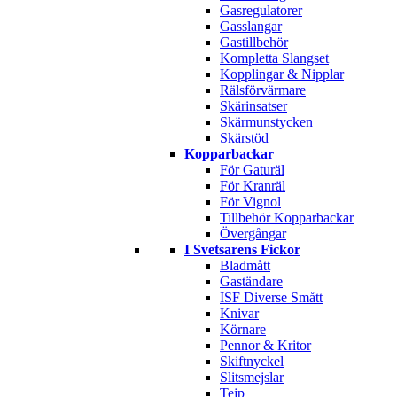
Gasregulatorer
Gasslangar
Gastillbehör
Kompletta Slangset
Kopplingar & Nipplar
Rälsförvärmare
Skärinsatser
Skärmunstycken
Skärstöd
Kopparbackar
För Gaturäl
För Kranräl
För Vignol
Tillbehör Kopparbackar
Övergångar
I Svetsarens Fickor
Bladmått
Gaständare
ISF Diverse Smått
Knivar
Körnare
Pennor & Kritor
Skiftnyckel
Slitsmejslar
Tejp