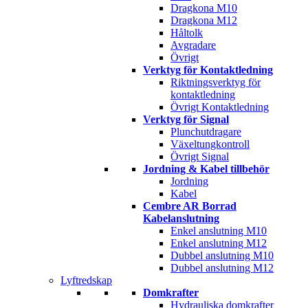
Dragkona M10
Dragkona M12
Håltolk
Avgradare
Övrigt
Verktyg för Kontaktledning
Riktningsverktyg för
kontaktledning
Övrigt Kontaktledning
Verktyg för Signal
Plunchutdragare
Växeltungkontroll
Övrigt Signal
Jordning & Kabel tillbehör
Jordning
Kabel
Cembre AR Borrad
Kabelanslutning
Enkel anslutning M10
Enkel anslutning M12
Dubbel anslutning M10
Dubbel anslutning M12
Lyftredskap
Domkrafter
Hydrauliska domkrafter