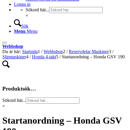
Logga in
Sökord här...
×
Sök
Menu
Menu
Webbshop
Du är här:
Startsida
1
/
Webbshop
2
/
Reservdelar Maskiner
3
/
Slipmaskiner
4
/
Honda 4-takt
5
/
Startanordning – Honda GSV 190
Produktsök…
Sökord här...
×
Startanordning – Honda GSV