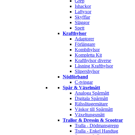
Grep
Ishackor
Laftyxor
Skyfflar
Släggor
Spett
Krafthylsor
Adaptorer
Förlängare
Kombihylsor
Kompletta Kit
Krafthylsor diverse
Låsning Krafthylsor
Slipershylsor
Nödförband
C-tvingar
Spår & Växelmått
Analoga Spårmått
Digitala Spårmått
Rälsslitagemätare
Väskor till Spårmått
Växeltungsmått
Trallor & Dressin & Scootrar
Tralla - Dödmansgrepp
Tralla - Enkel Handtag