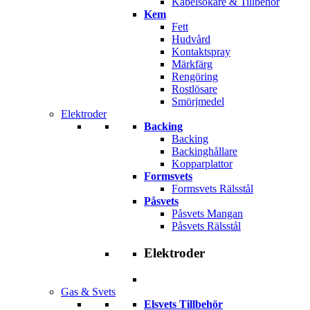
Kabelsökare & Tillbehör
Kem
Fett
Hudvård
Kontaktspray
Märkfärg
Rengöring
Rostlösare
Smörjmedel
Elektroder
Backing
Backing
Backinghållare
Kopparplattor
Formsvets
Formsvets Rälsstål
Påsvets
Påsvets Mangan
Påsvets Rälsstål
Elektroder
Gas & Svets
Elsvets Tillbehör