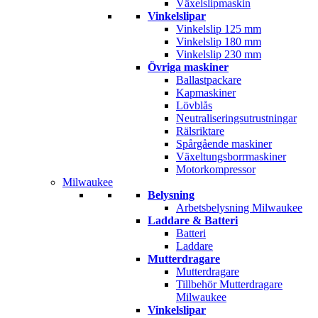
Växelslipmaskin
Vinkelslipar
Vinkelslip 125 mm
Vinkelslip 180 mm
Vinkelslip 230 mm
Övriga maskiner
Ballastpackare
Kapmaskiner
Lövblås
Neutraliseringsutrustningar
Rälsriktare
Spårgående maskiner
Växeltungsborrmaskiner
Motorkompressor
Milwaukee
Belysning
Arbetsbelysning Milwaukee
Laddare & Batteri
Batteri
Laddare
Mutterdragare
Mutterdragare
Tillbehör Mutterdragare
Milwaukee
Vinkelslipar