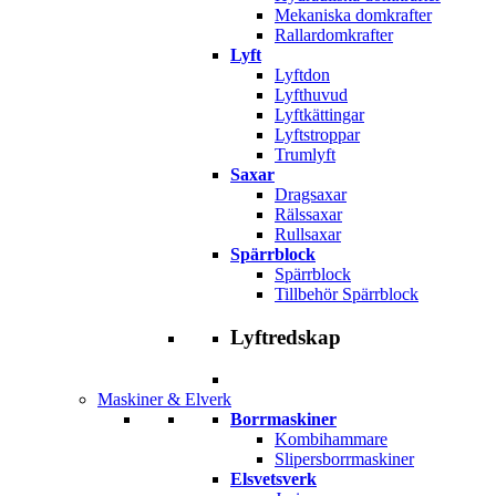
Mekaniska domkrafter
Rallardomkrafter
Lyft
Lyftdon
Lyfthuvud
Lyftkättingar
Lyftstroppar
Trumlyft
Saxar
Dragsaxar
Rälssaxar
Rullsaxar
Spärrblock
Spärrblock
Tillbehör Spärrblock
Lyftredskap
Maskiner & Elverk
Borrmaskiner
Kombihammare
Slipersborrmaskiner
Elsvetsverk