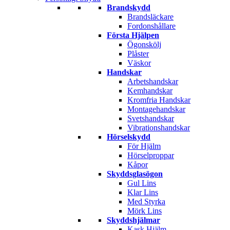
Brandskydd
Brandsläckare
Fordonshållare
Första Hjälpen
Ögonskölj
Plåster
Väskor
Handskar
Arbetshandskar
Kemhandskar
Kromfria Handskar
Montagehandskar
Svetshandskar
Vibrationshandskar
Hörselskydd
För Hjälm
Hörselproppar
Kåpor
Skyddsglasögon
Gul Lins
Klar Lins
Med Styrka
Mörk Lins
Skyddshjälmar
Kask Hjälm