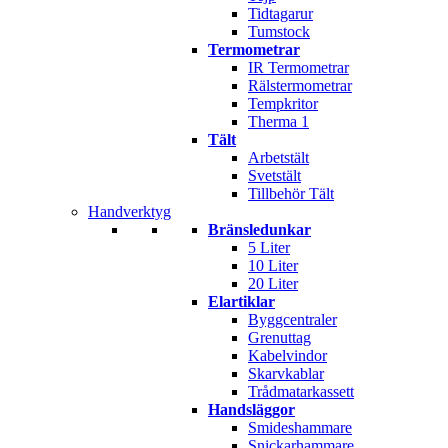
Tidtagarur
Tumstock
Termometrar
IR Termometrar
Rälstermometrar
Tempkritor
Therma 1
Tält
Arbetstält
Svetstält
Tillbehör Tält
Handverktyg
Bränsledunkar
5 Liter
10 Liter
20 Liter
Elartiklar
Byggcentraler
Grenuttag
Kabelvindor
Skarvkablar
Trådmatarkassett
Handsläggor
Smideshammare
Snickarhammare