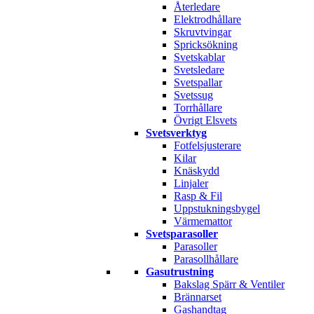
Återledare
Elektrodhållare
Skruvtvingar
Spricksökning
Svetskablar
Svetsledare
Svetspallar
Svetssug
Torrhållare
Övrigt Elsvets
Svetsverktyg
Fotfelsjusterare
Kilar
Knäskydd
Linjaler
Rasp & Fil
Uppstukningsbygel
Värmemattor
Svetsparasoller
Parasoller
Parasollhållare
Gasutrustning
Bakslag Spärr & Ventiler
Brännarset
Gashandtag