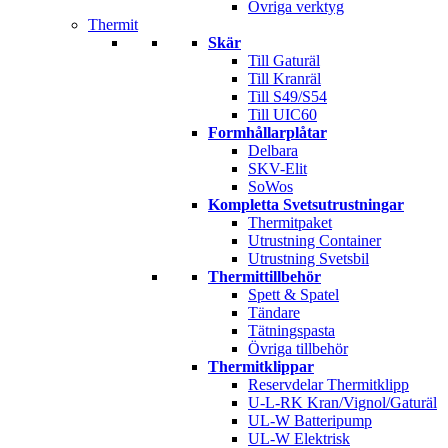
Övriga verktyg
Thermit
Skär
Till Gaturäl
Till Kranräl
Till S49/S54
Till UIC60
Formhållarplåtar
Delbara
SKV-Elit
SoWos
Kompletta Svetsutrustningar
Thermitpaket
Utrustning Container
Utrustning Svetsbil
Thermittillbehör
Spett & Spatel
Tändare
Tätningspasta
Övriga tillbehör
Thermitklippar
Reservdelar Thermitklipp
U-L-RK Kran/Vignol/Gaturäl
UL-W Batteripump
UL-W Elektrisk