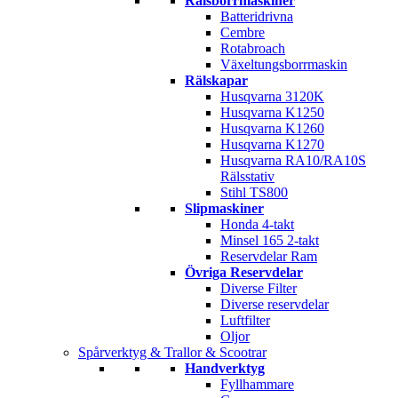
Rälsborrmaskiner
Batteridrivna
Cembre
Rotabroach
Växeltungsborrmaskin
Rälskapar
Husqvarna 3120K
Husqvarna K1250
Husqvarna K1260
Husqvarna K1270
Husqvarna RA10/RA10S
Rälsstativ
Stihl TS800
Slipmaskiner
Honda 4-takt
Minsel 165 2-takt
Reservdelar Ram
Övriga Reservdelar
Diverse Filter
Diverse reservdelar
Luftfilter
Oljor
Spårverktyg & Trallor & Scootrar
Handverktyg
Fyllhammare