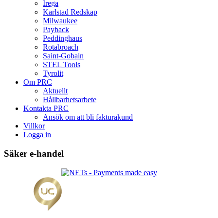
Irega
Karlstad Redskap
Milwaukee
Payback
Peddinghaus
Rotabroach
Saint-Gobain
STEL Tools
Tyrolit
Om PRC
Aktuellt
Hållbarhetsarbete
Kontakta PRC
Ansök om att bli fakturakund
Villkor
Logga in
Säker e-handel