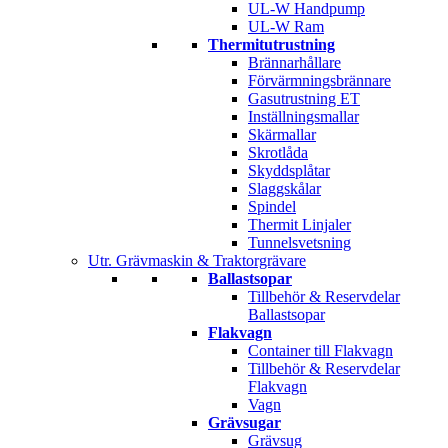
UL-W Handpump
UL-W Ram
Thermitutrustning
Brännarhållare
Förvärmningsbrännare
Gasutrustning ET
Inställningsmallar
Skärmallar
Skrotlåda
Skyddsplåtar
Slaggskålar
Spindel
Thermit Linjaler
Tunnelsvetsning
Utr. Grävmaskin & Traktorgrävare
Ballastsopar
Tillbehör & Reservdelar
Ballastsopar
Flakvagn
Container till Flakvagn
Tillbehör & Reservdelar
Flakvagn
Vagn
Grävsugar
Grävsug