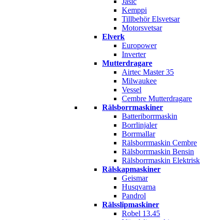
Jasic
Kemppi
Tillbehör Elsvetsar
Motorsvetsar
Elverk
Europower
Inverter
Mutterdragare
Airtec Master 35
Milwaukee
Vessel
Cembre Mutterdragare
Rälsborrmaskiner
Batteriborrmaskin
Borrlinjaler
Borrmallar
Rälsborrmaskin Cembre
Rälsborrmaskin Bensin
Rälsborrmaskin Elektrisk
Rälskapmaskiner
Geismar
Husqvarna
Pandrol
Rälsslipmaskiner
Robel 13.45