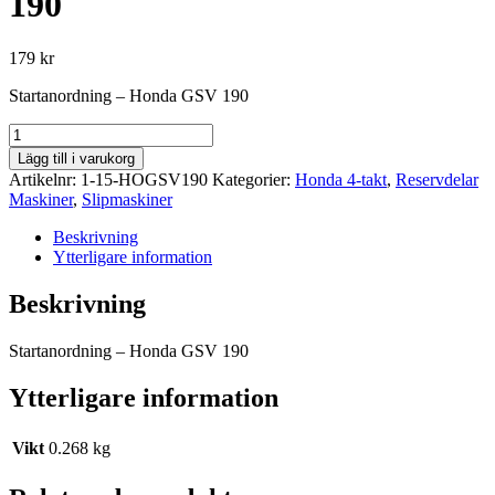
190
179
kr
Startanordning – Honda GSV 190
Startanordning
-
Lägg till i varukorg
Honda
Artikelnr:
1-15-HOGSV190
Kategorier:
Honda 4-takt
,
Reservdelar
GSV
Maskiner
,
Slipmaskiner
190
mängd
Beskrivning
Ytterligare information
Beskrivning
Startanordning – Honda GSV 190
Ytterligare information
Vikt
0.268 kg