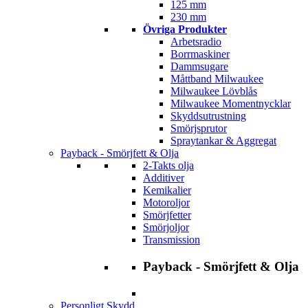
125 mm
230 mm
Övriga Produkter
Arbetsradio
Borrmaskiner
Dammsugare
Måttband Milwaukee
Milwaukee Lövblås
Milwaukee Momentnycklar
Skyddsutrustning
Smörjsprutor
Spraytankar & Aggregat
Payback - Smörjfett & Olja
2-Takts olja
Additiver
Kemikalier
Motoroljor
Smörjfetter
Smörjoljor
Transmission
Payback - Smörjfett & Olja
Personligt Skydd