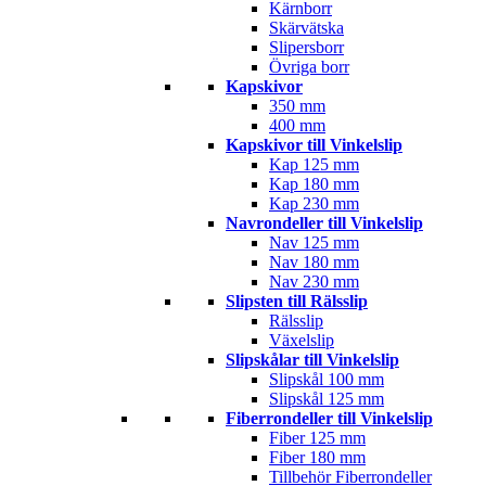
Kärnborr
Skärvätska
Slipersborr
Övriga borr
Kapskivor
350 mm
400 mm
Kapskivor till Vinkelslip
Kap 125 mm
Kap 180 mm
Kap 230 mm
Navrondeller till Vinkelslip
Nav 125 mm
Nav 180 mm
Nav 230 mm
Slipsten till Rälsslip
Rälsslip
Växelslip
Slipskålar till Vinkelslip
Slipskål 100 mm
Slipskål 125 mm
Fiberrondeller till Vinkelslip
Fiber 125 mm
Fiber 180 mm
Tillbehör Fiberrondeller