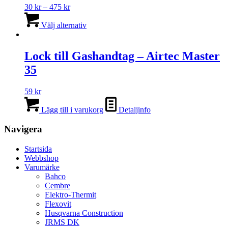
Prisintervall:
30
kr
–
475
kr
30 kr
Den
till
här
Välj alternativ
475 kr
produkten
har
flera
Lock till Gashandtag – Airtec Master
varianter.
35
De
olika
alternativen
59
kr
kan
väljas
Lägg till i varukorg
Detaljinfo
på
produktsidan
Navigera
Startsida
Webbshop
Varumärke
Bahco
Cembre
Elektro-Thermit
Flexovit
Husqvarna Construction
JRMS DK