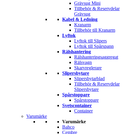
Grävsug Mini
Tillbehör & Reservdelar
Grävsug
Kabel & Ledning
Kranarm
Tillbehör till Kranarm
Lyftok
Lyftok till Slipers
Lyftok till Spårspann
Rälshantering
Rälshanteringsaggregat
Rälsvagn
Skarvreglerare
Slipersbytare
Slipersbytarblad
Tillbehör & Reservdelar
Slipersbytare
Spårstoppare
Spårstoppare
Svetscontainer
Container
Varumärke
Varumärke
Bahco
Cembre