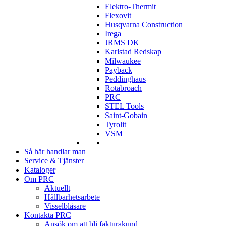
Elektro-Thermit
Flexovit
Husqvarna Construction
Irega
JRMS DK
Karlstad Redskap
Milwaukee
Payback
Peddinghaus
Rotabroach
PRC
STEL Tools
Saint-Gobain
Tyrolit
VSM
Så här handlar man
Service & Tjänster
Kataloger
Om PRC
Aktuellt
Hållbarhetsarbete
Visselblåsare
Kontakta PRC
Ansök om att bli fakturakund