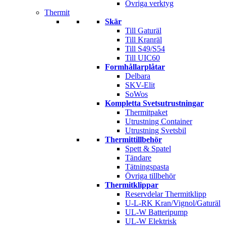
Övriga verktyg
Thermit
Skär
Till Gaturäl
Till Kranräl
Till S49/S54
Till UIC60
Formhållarplåtar
Delbara
SKV-Elit
SoWos
Kompletta Svetsutrustningar
Thermitpaket
Utrustning Container
Utrustning Svetsbil
Thermittillbehör
Spett & Spatel
Tändare
Tätningspasta
Övriga tillbehör
Thermitklippar
Reservdelar Thermitklipp
U-L-RK Kran/Vignol/Gaturäl
UL-W Batteripump
UL-W Elektrisk