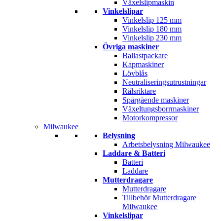
Växelslipmaskin
Vinkelslipar
Vinkelslip 125 mm
Vinkelslip 180 mm
Vinkelslip 230 mm
Övriga maskiner
Ballastpackare
Kapmaskiner
Lövblås
Neutraliseringsutrustningar
Rälsriktare
Spårgående maskiner
Växeltungsborrmaskiner
Motorkompressor
Milwaukee
Belysning
Arbetsbelysning Milwaukee
Laddare & Batteri
Batteri
Laddare
Mutterdragare
Mutterdragare
Tillbehör Mutterdragare
Milwaukee
Vinkelslipar