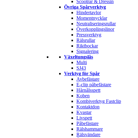
Scootrar & Dressin
Övriga Spårverktyg
Hindertavlor
Momentnycklar
Neutraliseringsrullar
Överkopplingslinor
Pressverktyg
Rälsrullar
Riktbockar
Signalering
Växeltungslås
Multi
SJ43
Verktyg för Spår
Avbefästare
E-clip påbefästare
Hårnålsspett
Koben
Kombiverktyg Fastclip
Kontaktdon
Kvastar
Livspett
Påbefästare
Rälshammare
Rälsvändare