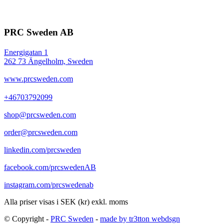
PRC Sweden AB
Energigatan 1
262 73 Ängelholm, Sweden
www.prcsweden.com
+46703792099
shop@prcsweden.com
order@prcsweden.com
linkedin.com/prcsweden
facebook.com/prcswedenAB
instagram.com/prcswedenab
Alla priser visas i SEK (kr) exkl. moms
© Copyright -
PRC Sweden
-
made by tr3tton webdsgn