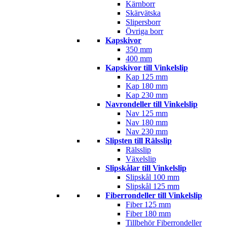
Kärnborr
Skärvätska
Slipersborr
Övriga borr
Kapskivor
350 mm
400 mm
Kapskivor till Vinkelslip
Kap 125 mm
Kap 180 mm
Kap 230 mm
Navrondeller till Vinkelslip
Nav 125 mm
Nav 180 mm
Nav 230 mm
Slipsten till Rälsslip
Rälsslip
Växelslip
Slipskålar till Vinkelslip
Slipskål 100 mm
Slipskål 125 mm
Fiberrondeller till Vinkelslip
Fiber 125 mm
Fiber 180 mm
Tillbehör Fiberrondeller