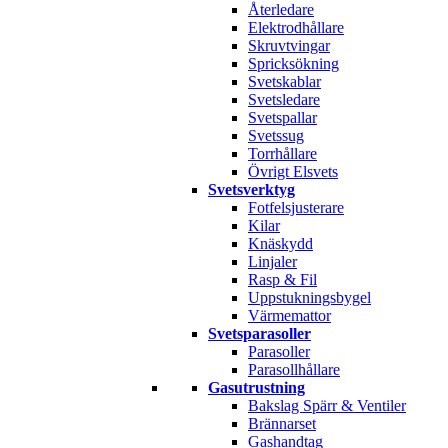
Återledare
Elektrodhållare
Skruvtvingar
Spricksökning
Svetskablar
Svetsledare
Svetspallar
Svetssug
Torrhållare
Övrigt Elsvets
Svetsverktyg
Fotfelsjusterare
Kilar
Knäskydd
Linjaler
Rasp & Fil
Uppstukningsbygel
Värmemattor
Svetsparasoller
Parasoller
Parasollhållare
Gasutrustning
Bakslag Spärr & Ventiler
Brännarset
Gashandtag