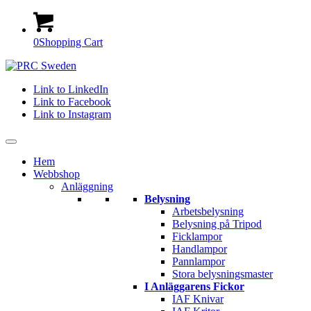
0
Shopping Cart
Link to LinkedIn
Link to Facebook
Link to Instagram
Hem
Webbshop
Anläggning
Belysning
Arbetsbelysning
Belysning på Tripod
Ficklampor
Handlampor
Pannlampor
Stora belysningsmaster
I Anläggarens Fickor
IAF Knivar