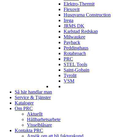
Elektro-Thermit
Flexovit
Husqvarna Construction
Irega
JRMS DK
Karlstad Redskap
Milwaukee
Payback
Peddinghaus
Rotabroach
PRC
STEL Tools
Saint-Gobain
Tyrolit
VSM
Så här handlar man
Service & Tjänster
Kataloger
Om PRC
Aktuellt
Hållbarhetsarbete
Visselblåsare
Kontakta PRC
Ansök om att bli fakturakund