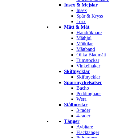
Insex & Mejslar
Insex
Spår & Kryss
Torx
Mått & Mät
Handräknare
Mäthjul
Mätkilar
Måttband
Olika Bladmått
Tumstockar
Vinkelhakar
Skiftnycklar
Skiftnycklar
Spärrnyckelsatser
Bacho
Peddinghaus
Wera
Stålborstar
3-rader
4-rader
Tänger
Avbitare
Flacktänger
Polygriper