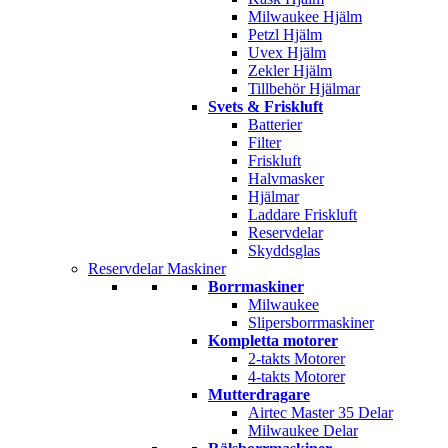
Milwaukee Hjälm
Petzl Hjälm
Uvex Hjälm
Zekler Hjälm
Tillbehör Hjälmar
Svets & Friskluft
Batterier
Filter
Friskluft
Halvmasker
Hjälmar
Laddare Friskluft
Reservdelar
Skyddsglas
Reservdelar Maskiner
Borrmaskiner
Milwaukee
Slipersborrmaskiner
Kompletta motorer
2-takts Motorer
4-takts Motorer
Mutterdragare
Airtec Master 35 Delar
Milwaukee Delar