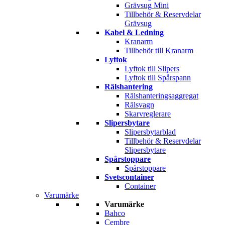
Grävsug Mini
Tillbehör & Reservdelar
Grävsug
Kabel & Ledning
Kranarm
Tillbehör till Kranarm
Lyftok
Lyftok till Slipers
Lyftok till Spårspann
Rälshantering
Rälshanteringsaggregat
Rälsvagn
Skarvreglerare
Slipersbytare
Slipersbytarblad
Tillbehör & Reservdelar
Slipersbytare
Spårstoppare
Spårstoppare
Svetscontainer
Container
Varumärke
Varumärke
Bahco
Cembre