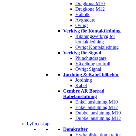
Dragkona M10
Dragkona M12
Håltolk
Avgradare
Övrigt
Verktyg för Kontaktledning
Riktningsverktyg för
kontaktledning
Övrigt Kontaktledning
Verktyg för Signal
Plunchutdragare
Växeltungkontroll
Övrigt Signal
Jordning & Kabel tillbehör
Jordning
Kabel
Cembre AR Borrad
Kabelanslutning
Enkel anslutning M10
Enkel anslutning M12
Dubbel anslutning M10
Dubbel anslutning M12
Lyftredskap
Domkrafter
Hydrauliska domkrafter