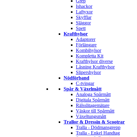
Grep
Ishackor
Laftyxor
Skyfflar
Släggor
Spett
Krafthylsor
Adaptorer
Förlängare
Kombihylsor
Kompletta Kit
Krafthylsor diverse
Låsning Krafthylsor
Slipershylsor
Nödförband
C-tvingar
Spår & Växelmått
Analoga Spårmått
Digitala Spårmått
Rälsslitagemätare
Väskor till Spårmått
Växeltungsmått
Trallor & Dressin & Scootrar
Tralla - Dödmansgrepp
Tralla - Enkel Handtag