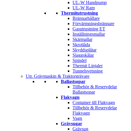
UL-W Handpump
UL-W Ram
Thermitutrustning
Brännarhållare
Förvärmningsbrännare
Gasutrustning ET
Inställningsmallar
Skärmallar
Skrotlåda
Skyddsplåtar
Slaggskålar
Spindel
Thermit Linjaler
Tunnelsvetsning
Utr. Grävmaskin & Traktorgrävare
Ballastsopar
Tillbehör & Reservdelar
Ballastsopar
Flakvagn
Container till Flakvagn
Tillbehör & Reservdelar
Flakvagn
Vagn
Grävsugar
Grävsug