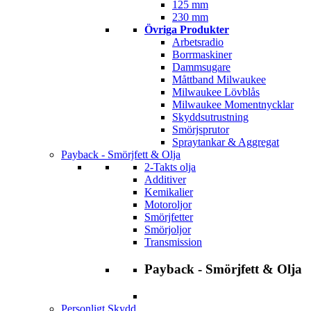
125 mm
230 mm
Övriga Produkter
Arbetsradio
Borrmaskiner
Dammsugare
Måttband Milwaukee
Milwaukee Lövblås
Milwaukee Momentnycklar
Skyddsutrustning
Smörjsprutor
Spraytankar & Aggregat
Payback - Smörjfett & Olja
2-Takts olja
Additiver
Kemikalier
Motoroljor
Smörjfetter
Smörjoljor
Transmission
Payback - Smörjfett & Olja
Personligt Skydd