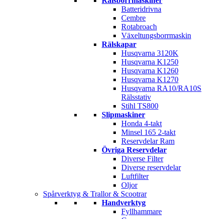
Rälsborrmaskiner
Batteridrivna
Cembre
Rotabroach
Växeltungsborrmaskin
Rälskapar
Husqvarna 3120K
Husqvarna K1250
Husqvarna K1260
Husqvarna K1270
Husqvarna RA10/RA10S
Rälsstativ
Stihl TS800
Slipmaskiner
Honda 4-takt
Minsel 165 2-takt
Reservdelar Ram
Övriga Reservdelar
Diverse Filter
Diverse reservdelar
Luftfilter
Oljor
Spårverktyg & Trallor & Scootrar
Handverktyg
Fyllhammare