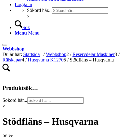
Logga in
Sökord här...
×
Sök
Menu
Menu
Webbshop
Du är här:
Startsida
1
/
Webbshop
2
/
Reservdelar Maskiner
3
/
Rälskapar
4
/
Husqvarna K1270
5
/
Stödfläns – Husqvarna
Produktsök…
Sökord här...
×
Stödfläns – Husqvarna
80
kr