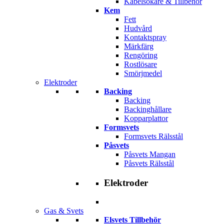
Kabelsökare & Tillbehör
Kem
Fett
Hudvård
Kontaktspray
Märkfärg
Rengöring
Rostlösare
Smörjmedel
Elektroder
Backing
Backing
Backinghållare
Kopparplattor
Formsvets
Formsvets Rälsstål
Påsvets
Påsvets Mangan
Påsvets Rälsstål
Elektroder
Gas & Svets
Elsvets Tillbehör