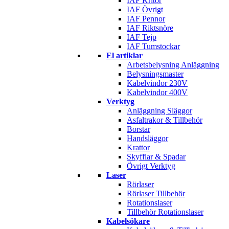
IAF Kritor
IAF Övrigt
IAF Pennor
IAF Riktsnöre
IAF Tejp
IAF Tumstockar
El artiklar
Arbetsbelysning Anläggning
Belysningsmaster
Kabelvindor 230V
Kabelvindor 400V
Verktyg
Anläggning Släggor
Asfaltrakor & Tillbehör
Borstar
Handsläggor
Krattor
Skyfflar & Spadar
Övrigt Verktyg
Laser
Rörlaser
Rörlaser Tillbehör
Rotationslaser
Tillbehör Rotationslaser
Kabelsökare