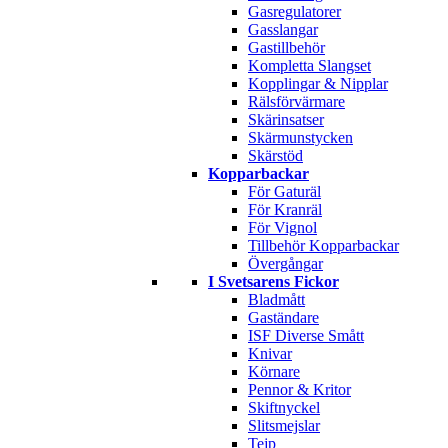
Gasregulatorer
Gasslangar
Gastillbehör
Kompletta Slangset
Kopplingar & Nipplar
Rälsförvärmare
Skärinsatser
Skärmunstycken
Skärstöd
Kopparbackar
För Gaturäl
För Kranräl
För Vignol
Tillbehör Kopparbackar
Övergångar
I Svetsarens Fickor
Bladmått
Gaständare
ISF Diverse Smått
Knivar
Körnare
Pennor & Kritor
Skiftnyckel
Slitsmejslar
Tejp