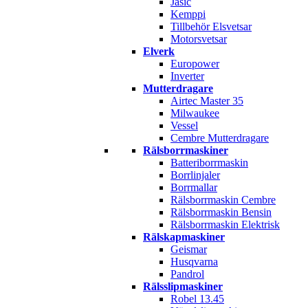
Jasic
Kemppi
Tillbehör Elsvetsar
Motorsvetsar
Elverk
Europower
Inverter
Mutterdragare
Airtec Master 35
Milwaukee
Vessel
Cembre Mutterdragare
Rälsborrmaskiner
Batteriborrmaskin
Borrlinjaler
Borrmallar
Rälsborrmaskin Cembre
Rälsborrmaskin Bensin
Rälsborrmaskin Elektrisk
Rälskapmaskiner
Geismar
Husqvarna
Pandrol
Rälsslipmaskiner
Robel 13.45