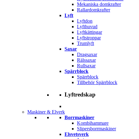
Mekaniska domkrafter
Rallardomkrafter
Lyft
Lyftdon
Lyfthuvud
Lyftkättingar
Lyftstroppar
Trumlyft
Saxar
Dragsaxar
Rälssaxar
Rullsaxar
Spärrblock
Spärrblock
Tillbehör Spärrblock
Lyftredskap
Maskiner & Elverk
Borrmaskiner
Kombihammare
Slipersborrmaskiner
Elsvetsverk