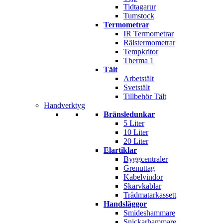
Tidtagarur
Tumstock
Termometrar
IR Termometrar
Rälstermometrar
Tempkritor
Therma 1
Tält
Arbetstält
Svetstält
Tillbehör Tält
Handverktyg
Bränsledunkar
5 Liter
10 Liter
20 Liter
Elartiklar
Byggcentraler
Grenuttag
Kabelvindor
Skarvkablar
Trådmatarkassett
Handsläggor
Smideshammare
Snickarhammare