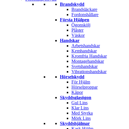
Brandskydd
Brandsläckare
Fordonshållare
Första Hjälpen
Ögonskölj
Plåster
Väskor
Handskar
Arbetshandskar
Kemhandskar
Kromfria Handskar
Montagehandskar
Svetshandskar
Vibrationshandskar
Hörselskydd
För Hjälm
Hörselproppar
Kåpor
Skyddsglasögon
Gul Lins
Klar Lins
Med Styrka
Mörk Lins
Skyddshjälmar
Kask Hjälm