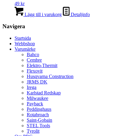
49
kr
Lägg till i varukorg
Detaljinfo
Navigera
Startsida
Webbshop
Varumärke
Bahco
Cembre
Elektro-Thermit
Flexovit
Husqvarna Construction
JRMS DK
Irega
Karlstad Redskap
Milwaukee
Payback
Peddinghaus
Rotabroach
Saint-Gobain
STEL Tools
Tyrolit