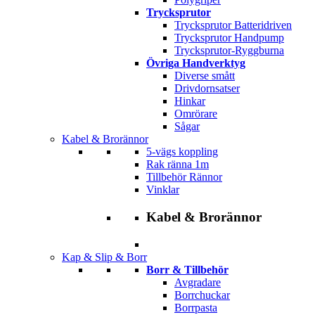
Trycksprutor
Trycksprutor Batteridriven
Trycksprutor Handpump
Trycksprutor-Ryggburna
Övriga Handverktyg
Diverse smått
Drivdornsatser
Hinkar
Omrörare
Sågar
Kabel & Brorännor
5-vägs koppling
Rak ränna 1m
Tillbehör Rännor
Vinklar
Kabel & Brorännor
Kap & Slip & Borr
Borr & Tillbehör
Avgradare
Borrchuckar
Borrpasta