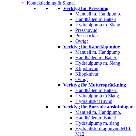
Kontaktledning & Signal
Verktyg för Pressning
Manuell m. Handpump.
Handhållen m Batteri
Hydraulpump m. Slang
Presshuvud
Pressbackar
Övrigt
Verktyg för Kabelklippning
Manuell m. Handpump
Handhållen m. Batteri
Hydraulpump m. Slang
Klipphuvud
Klippknivar
Övrigt
Verktyg för Mutterspräckning
Handhållen m Batteri.
Hydraulpump m Slang.
Hydrauliskt Huvud
Verktyg för Borrade anslutningar
Manuell m. Handpump.
Handhållen m Batteri
Hydraulpump m. slang
Hydrauliskt draghuvud M10-
M12