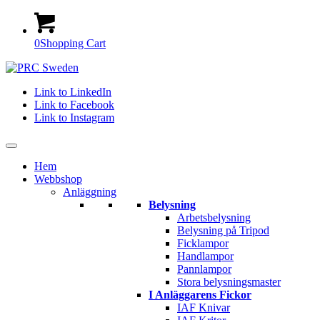
0
Shopping Cart
Link to LinkedIn
Link to Facebook
Link to Instagram
Hem
Webbshop
Anläggning
Belysning
Arbetsbelysning
Belysning på Tripod
Ficklampor
Handlampor
Pannlampor
Stora belysningsmaster
I Anläggarens Fickor
IAF Knivar