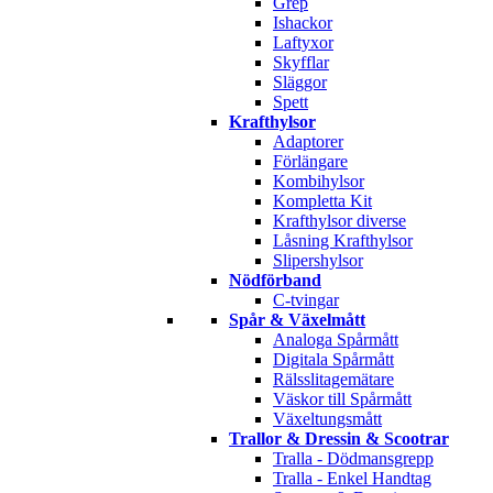
Grep
Ishackor
Laftyxor
Skyfflar
Släggor
Spett
Krafthylsor
Adaptorer
Förlängare
Kombihylsor
Kompletta Kit
Krafthylsor diverse
Låsning Krafthylsor
Slipershylsor
Nödförband
C-tvingar
Spår & Växelmått
Analoga Spårmått
Digitala Spårmått
Rälsslitagemätare
Väskor till Spårmått
Växeltungsmått
Trallor & Dressin & Scootrar
Tralla - Dödmansgrepp
Tralla - Enkel Handtag