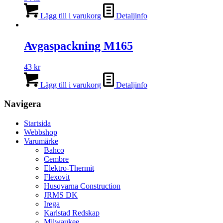
Lägg till i varukorg
Detaljinfo
Avgaspackning M165
43
kr
Lägg till i varukorg
Detaljinfo
Navigera
Startsida
Webbshop
Varumärke
Bahco
Cembre
Elektro-Thermit
Flexovit
Husqvarna Construction
JRMS DK
Irega
Karlstad Redskap
Milwaukee