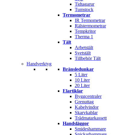
Tidtagarur
Tumstock
Termometrar
IR Termometrar
Rälstermometrar
Tempkritor
Therma 1
Tält
Arbetstält
Svetstält
Tillbehör Tält
Handverktyg
Bränsledunkar
5 Liter
10 Liter
20 Liter
Elartiklar
Byggcentraler
Grenuttag
Kabelvindor
Skarvkablar
Trådmatarkassett
Handsläggor
Smideshammare
Snickarhammare