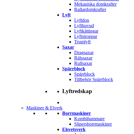
Mekaniska domkrafter
Rallardomkrafter
Lyft
Lyftdon
Lyfthuvud
Lyftkättingar
Lyftstroppar
Trumlyft
Saxar
Dragsaxar
Rälssaxar
Rullsaxar
Spärrblock
Spärrblock
Tillbehör Spärrblock
Lyftredskap
Maskiner & Elverk
Borrmaskiner
Kombihammare
Slipersborrmaskiner
Elsvetsverk