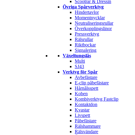
Scootrar & Dressin
Övriga Spårverktyg
Hindertavlor
Momentnycklar
Neutraliseringsrullar
Överkopplingslinor
Pressverktyg
Rälsrullar
Riktbockar
Signalering
Växeltungslås
Multi
SJ43
Verktyg för Spår
Avbefästare
E-clip påbefästare
Hårnålsspett
Koben
Kombiverktyg Fastclip
Kontaktdon
Kvastar
Livspett
Påbefästare
Rälshammare
Rälsvändare