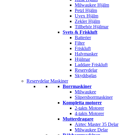
Milwaukee Hjälm
Petzl Hjälm
Uvex Hjälm
Zekler Hjälm
Tillbehör Hjälmar
Svets & Friskluft
Batterier
Filter
Friskluft
Halvmasker
Hjälmar
Laddare Friskluft
Reservdelar
Skyddsglas
Reservdelar Maskiner
Borrmaskiner
Milwaukee
Slipersborrmaskiner
Kompletta motorer
2-takts Motorer
4-takts Motorer
Mutterdragare
Airtec Master 35 Delar
Milwaukee Delar