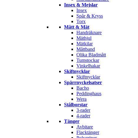
Insex & Mejslar
Insex
Spår & Kryss
Torx
Mått & Mät
Handräknare
Mäthjul
Mätkilar
Måttband
Olika Bladmått
Tumstockar
Vinkelhakar
Skiftnycklar
Skiftnycklar
Spärrnyckelsatser
Bacho
Peddinghaus
Wera
Stålborstar
3-rader
4-rader
Tänger
Avbitare
Flacktänger
Polygriper