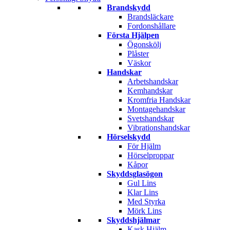
Brandskydd
Brandsläckare
Fordonshållare
Första Hjälpen
Ögonskölj
Plåster
Väskor
Handskar
Arbetshandskar
Kemhandskar
Kromfria Handskar
Montagehandskar
Svetshandskar
Vibrationshandskar
Hörselskydd
För Hjälm
Hörselproppar
Kåpor
Skyddsglasögon
Gul Lins
Klar Lins
Med Styrka
Mörk Lins
Skyddshjälmar
Kask Hjälm