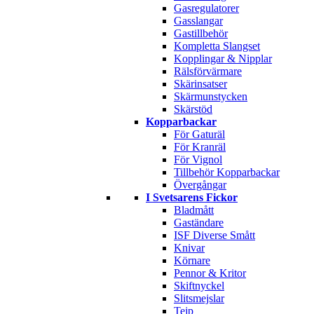
Gasregulatorer
Gasslangar
Gastillbehör
Kompletta Slangset
Kopplingar & Nipplar
Rälsförvärmare
Skärinsatser
Skärmunstycken
Skärstöd
Kopparbackar
För Gaturäl
För Kranräl
För Vignol
Tillbehör Kopparbackar
Övergångar
I Svetsarens Fickor
Bladmått
Gaständare
ISF Diverse Smått
Knivar
Körnare
Pennor & Kritor
Skiftnyckel
Slitsmejslar
Tejp