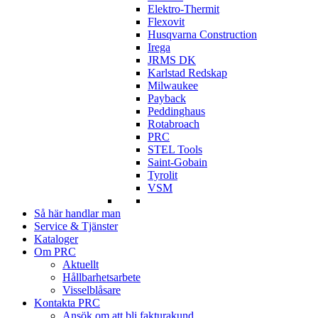
Elektro-Thermit
Flexovit
Husqvarna Construction
Irega
JRMS DK
Karlstad Redskap
Milwaukee
Payback
Peddinghaus
Rotabroach
PRC
STEL Tools
Saint-Gobain
Tyrolit
VSM
Så här handlar man
Service & Tjänster
Kataloger
Om PRC
Aktuellt
Hållbarhetsarbete
Visselblåsare
Kontakta PRC
Ansök om att bli fakturakund