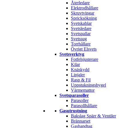
Återledare
Elektrodhållare
Skruvtvingar
Spricksökning
Svetskablar
Svetsledare
Svetspallar
Svetssug
Torrhållare
Övrigt Elsvets
Svetsverktyg
Fotfelsjusterare
Kilar
Knäskydd
Linjaler
Rasp & Fil
Uppstukningsbygel
Värmemattor
Svetsparasoller
Parasoller
Parasollhållare
Gasutrustning
Bakslag Spärr & Ventiler
Brännarset
Gashandtag