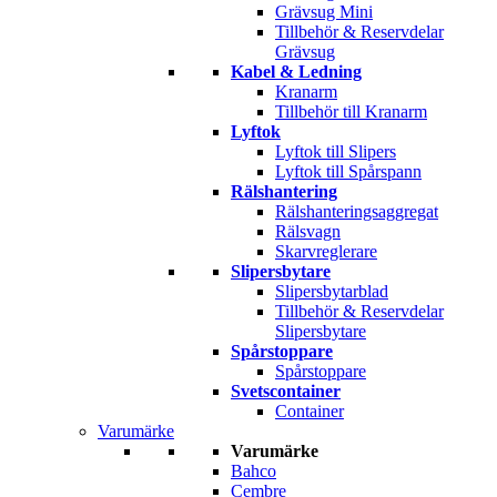
Grävsug Mini
Tillbehör & Reservdelar
Grävsug
Kabel & Ledning
Kranarm
Tillbehör till Kranarm
Lyftok
Lyftok till Slipers
Lyftok till Spårspann
Rälshantering
Rälshanteringsaggregat
Rälsvagn
Skarvreglerare
Slipersbytare
Slipersbytarblad
Tillbehör & Reservdelar
Slipersbytare
Spårstoppare
Spårstoppare
Svetscontainer
Container
Varumärke
Varumärke
Bahco
Cembre