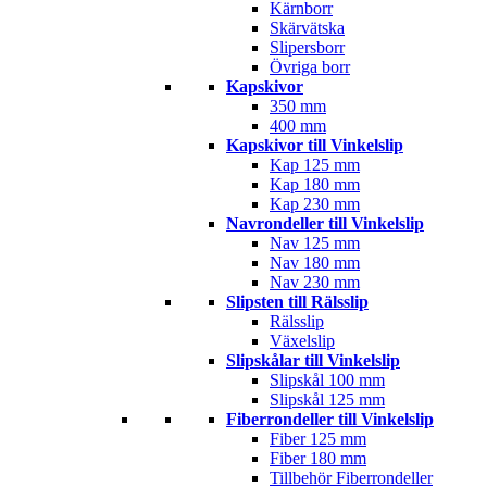
Kärnborr
Skärvätska
Slipersborr
Övriga borr
Kapskivor
350 mm
400 mm
Kapskivor till Vinkelslip
Kap 125 mm
Kap 180 mm
Kap 230 mm
Navrondeller till Vinkelslip
Nav 125 mm
Nav 180 mm
Nav 230 mm
Slipsten till Rälsslip
Rälsslip
Växelslip
Slipskålar till Vinkelslip
Slipskål 100 mm
Slipskål 125 mm
Fiberrondeller till Vinkelslip
Fiber 125 mm
Fiber 180 mm
Tillbehör Fiberrondeller