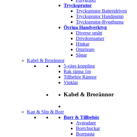
Trycksprutor
Trycksprutor Batteridriven
Trycksprutor Handpump
Trycksprutor-Ryggburna
Övriga Handverktyg
Diverse smått
Drivdornsatser
Hinkar
Omrörare
Sågar
Kabel & Brorännor
5-vägs koppling
Rak ränna 1m
Tillbehör Rännor
Vinklar
Kabel & Brorännor
Kap & Slip & Borr
Borr & Tillbehör
Avgradare
Borrchuckar
Borrpasta