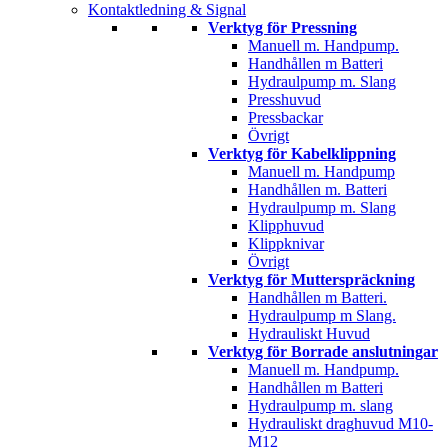
Kontaktledning & Signal
Verktyg för Pressning
Manuell m. Handpump.
Handhållen m Batteri
Hydraulpump m. Slang
Presshuvud
Pressbackar
Övrigt
Verktyg för Kabelklippning
Manuell m. Handpump
Handhållen m. Batteri
Hydraulpump m. Slang
Klipphuvud
Klippknivar
Övrigt
Verktyg för Mutterspräckning
Handhållen m Batteri.
Hydraulpump m Slang.
Hydrauliskt Huvud
Verktyg för Borrade anslutningar
Manuell m. Handpump.
Handhållen m Batteri
Hydraulpump m. slang
Hydrauliskt draghuvud M10-
M12