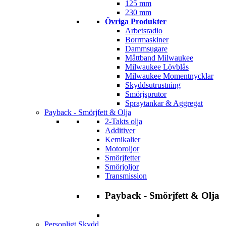
125 mm
230 mm
Övriga Produkter
Arbetsradio
Borrmaskiner
Dammsugare
Måttband Milwaukee
Milwaukee Lövblås
Milwaukee Momentnycklar
Skyddsutrustning
Smörjsprutor
Spraytankar & Aggregat
Payback - Smörjfett & Olja
2-Takts olja
Additiver
Kemikalier
Motoroljor
Smörjfetter
Smörjoljor
Transmission
Payback - Smörjfett & Olja
Personligt Skydd