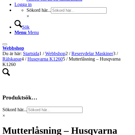
Logga in
Sökord här...
×
Sök
Menu
Menu
Webbshop
Du är här:
Startsida
1
/
Webbshop
2
/
Reservdelar Maskiner
3
/
Rälskapar
4
/
Husqvarna K1260
5
/
Mutterlåsning – Husqvarna
K1260
Produktsök…
Sökord här...
×
Mutterlåsning – Husqvarna