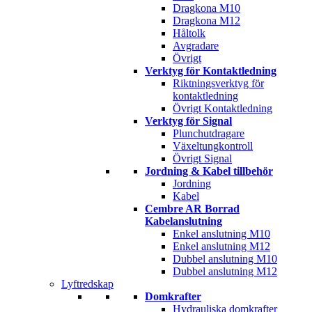
Dragkona M10
Dragkona M12
Håltolk
Avgradare
Övrigt
Verktyg för Kontaktledning
Riktningsverktyg för
kontaktledning
Övrigt Kontaktledning
Verktyg för Signal
Plunchutdragare
Växeltungkontroll
Övrigt Signal
Jordning & Kabel tillbehör
Jordning
Kabel
Cembre AR Borrad
Kabelanslutning
Enkel anslutning M10
Enkel anslutning M12
Dubbel anslutning M10
Dubbel anslutning M12
Lyftredskap
Domkrafter
Hydrauliska domkrafter