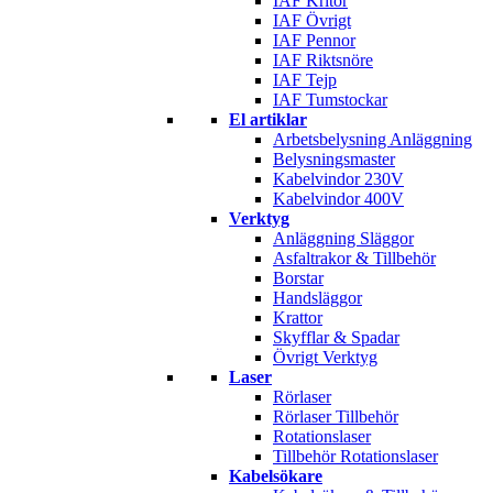
IAF Kritor
IAF Övrigt
IAF Pennor
IAF Riktsnöre
IAF Tejp
IAF Tumstockar
El artiklar
Arbetsbelysning Anläggning
Belysningsmaster
Kabelvindor 230V
Kabelvindor 400V
Verktyg
Anläggning Släggor
Asfaltrakor & Tillbehör
Borstar
Handsläggor
Krattor
Skyfflar & Spadar
Övrigt Verktyg
Laser
Rörlaser
Rörlaser Tillbehör
Rotationslaser
Tillbehör Rotationslaser
Kabelsökare