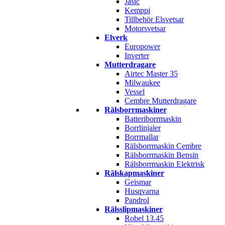
Jasic
Kemppi
Tillbehör Elsvetsar
Motorsvetsar
Elverk
Europower
Inverter
Mutterdragare
Airtec Master 35
Milwaukee
Vessel
Cembre Mutterdragare
Rälsborrmaskiner
Batteriborrmaskin
Borrlinjaler
Borrmallar
Rälsborrmaskin Cembre
Rälsborrmaskin Bensin
Rälsborrmaskin Elektrisk
Rälskapmaskiner
Geismar
Husqvarna
Pandrol
Rälsslipmaskiner
Robel 13.45