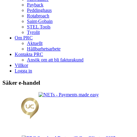
Payback
Peddinghaus
Rotabroach
Saint-Gobain
STEL Tools
Tyrolit
Om PRC
Aktuellt
Hållbarhetsarbete
Kontakta PRC
Ansök om att bli fakturakund
Villkor
Logga in
Säker e-handel