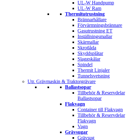
UL-W Handpump
UL-W Ram
Thermitutrustning
Brännarhållare
Förvärmningsbrännare
Gasutrustning ET
Inställningsmallar
Skärmallar
Skrotlåda
Skyddsplåtar
Slaggskålar
Spindel
Thermit Linjaler
Tunnelsvetsning
Utr. Grävmaskin & Traktorgrävare
Ballastsopar
Tillbehör & Reservdelar
Ballastsopar
Flakvagn
Container till Flakvagn
Tillbehör & Reservdelar
Flakvagn
Vagn
Grävsugar
Grävsug