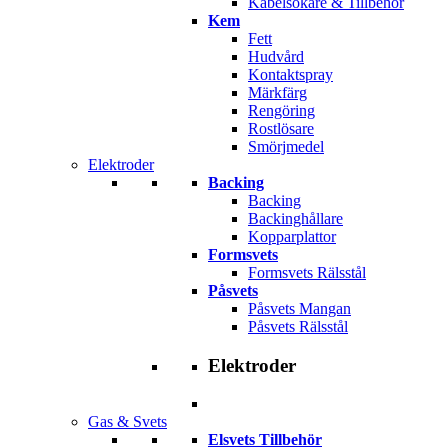
Kabelsökare & Tillbehör
Kem
Fett
Hudvård
Kontaktspray
Märkfärg
Rengöring
Rostlösare
Smörjmedel
Elektroder
Backing
Backing
Backinghållare
Kopparplattor
Formsvets
Formsvets Rälsstål
Påsvets
Påsvets Mangan
Påsvets Rälsstål
Elektroder
Gas & Svets
Elsvets Tillbehör