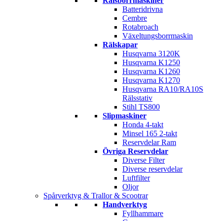
Rälsborrmaskiner
Batteridrivna
Cembre
Rotabroach
Växeltungsborrmaskin
Rälskapar
Husqvarna 3120K
Husqvarna K1250
Husqvarna K1260
Husqvarna K1270
Husqvarna RA10/RA10S
Rälsstativ
Stihl TS800
Slipmaskiner
Honda 4-takt
Minsel 165 2-takt
Reservdelar Ram
Övriga Reservdelar
Diverse Filter
Diverse reservdelar
Luftfilter
Oljor
Spårverktyg & Trallor & Scootrar
Handverktyg
Fyllhammare