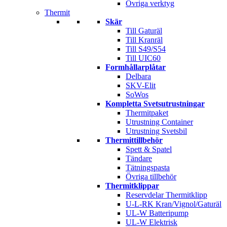
Övriga verktyg
Thermit
Skär
Till Gaturäl
Till Kranräl
Till S49/S54
Till UIC60
Formhållarplåtar
Delbara
SKV-Elit
SoWos
Kompletta Svetsutrustningar
Thermitpaket
Utrustning Container
Utrustning Svetsbil
Thermittillbehör
Spett & Spatel
Tändare
Tätningspasta
Övriga tillbehör
Thermitklippar
Reservdelar Thermitklipp
U-L-RK Kran/Vignol/Gaturäl
UL-W Batteripump
UL-W Elektrisk