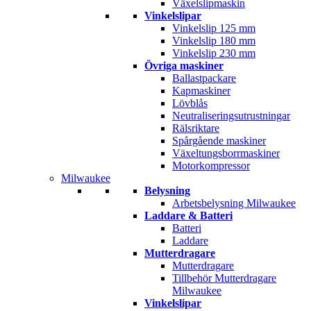
Växelslipmaskin
Vinkelslipar
Vinkelslip 125 mm
Vinkelslip 180 mm
Vinkelslip 230 mm
Övriga maskiner
Ballastpackare
Kapmaskiner
Lövblås
Neutraliseringsutrustningar
Rälsriktare
Spårgående maskiner
Växeltungsborrmaskiner
Motorkompressor
Milwaukee
Belysning
Arbetsbelysning Milwaukee
Laddare & Batteri
Batteri
Laddare
Mutterdragare
Mutterdragare
Tillbehör Mutterdragare
Milwaukee
Vinkelslipar