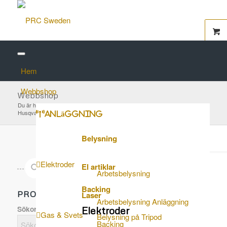
Hem
Webbshop
Webbshop
Du är här:
Startsida
/
Webbshop
/
Reservdelar Maskiner
/
Rälskapar
/
Husqvarna K1260
/
Lagerhaus Assy 14 tum – Husqvarna K1260/K1270
Anläggning
Belysning
Elektroder
El artiklar
Arbetsbelysning
Backing
PRODUKTSÖK…
Laser
Arbetsbelysning Anläggning
Sökord här...
Elektroder
Gas & Svets
Belysning på Tripod
Backing