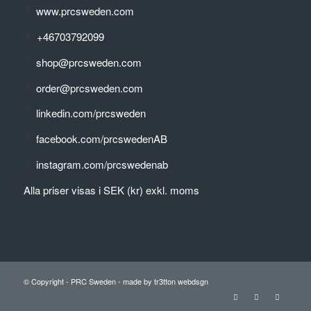
www.prcsweden.com
+46703792099
shop@prcsweden.com
order@prcsweden.com
linkedin.com/prcsweden
facebook.com/prcswedenAB
instagram.com/prcswedenab
Alla priser visas i SEK (kr) exkl. moms
© Copyright -
PRC Sweden
-
made by tr3tton webdsgn