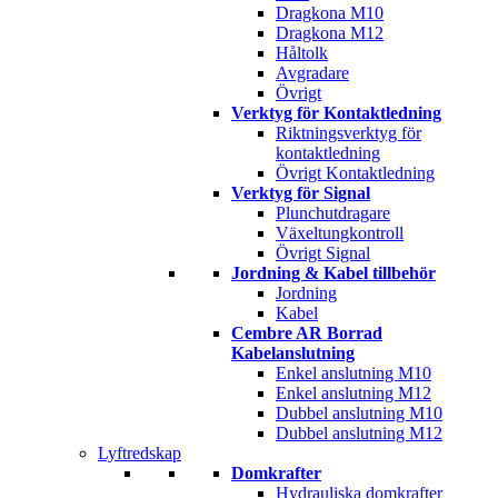
Dragkona M10
Dragkona M12
Håltolk
Avgradare
Övrigt
Verktyg för Kontaktledning
Riktningsverktyg för
kontaktledning
Övrigt Kontaktledning
Verktyg för Signal
Plunchutdragare
Växeltungkontroll
Övrigt Signal
Jordning & Kabel tillbehör
Jordning
Kabel
Cembre AR Borrad
Kabelanslutning
Enkel anslutning M10
Enkel anslutning M12
Dubbel anslutning M10
Dubbel anslutning M12
Lyftredskap
Domkrafter
Hydrauliska domkrafter