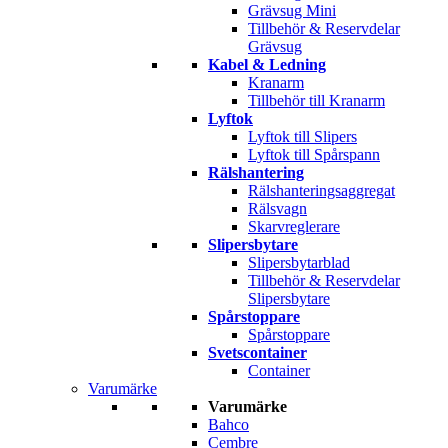
Grävsug Mini
Tillbehör & Reservdelar
Grävsug
Kabel & Ledning
Kranarm
Tillbehör till Kranarm
Lyftok
Lyftok till Slipers
Lyftok till Spårspann
Rälshantering
Rälshanteringsaggregat
Rälsvagn
Skarvreglerare
Slipersbytare
Slipersbytarblad
Tillbehör & Reservdelar
Slipersbytare
Spårstoppare
Spårstoppare
Svetscontainer
Container
Varumärke
Varumärke
Bahco
Cembre