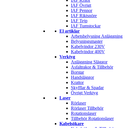
IAF Kritor
IAF Övrigt
IAF Pennor
IAF Riktsnöre
IAF Tejp
IAF Tumstockar
El artiklar
Arbetsbelysning Anläggning
Belysningsmaster
Kabelvindor 230V
Kabelvindor 400V
Verktyg
Anläggning Släggor
Asfaltrakor & Tillbehör
Borstar
Handsläggor
Krattor
Skyfflar & Spadar
Övrigt Verktyg
Laser
Rörlaser
Rörlaser Tillbehör
Rotationslaser
Tillbehör Rotationslaser
Kabelsökare