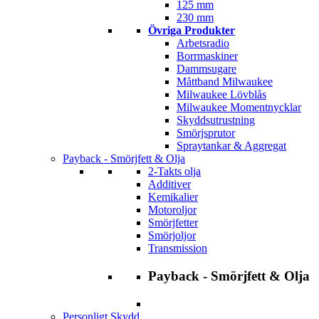
125 mm
230 mm
Övriga Produkter
Arbetsradio
Borrmaskiner
Dammsugare
Måttband Milwaukee
Milwaukee Lövblås
Milwaukee Momentnycklar
Skyddsutrustning
Smörjsprutor
Spraytankar & Aggregat
Payback - Smörjfett & Olja
2-Takts olja
Additiver
Kemikalier
Motoroljor
Smörjfetter
Smörjoljor
Transmission
Payback - Smörjfett & Olja
Personligt Skydd