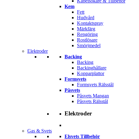
Kabelsökare & Tillbehör
Kem
Fett
Hudvård
Kontaktspray
Märkfärg
Rengöring
Rostlösare
Smörjmedel
Elektroder
Backing
Backing
Backinghållare
Kopparplattor
Formsvets
Formsvets Rälsstål
Påsvets
Påsvets Mangan
Påsvets Rälsstål
Elektroder
Gas & Svets
Elsvets Tillbehör