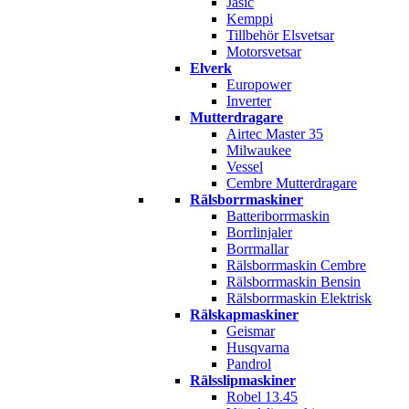
Jasic
Kemppi
Tillbehör Elsvetsar
Motorsvetsar
Elverk
Europower
Inverter
Mutterdragare
Airtec Master 35
Milwaukee
Vessel
Cembre Mutterdragare
Rälsborrmaskiner
Batteriborrmaskin
Borrlinjaler
Borrmallar
Rälsborrmaskin Cembre
Rälsborrmaskin Bensin
Rälsborrmaskin Elektrisk
Rälskapmaskiner
Geismar
Husqvarna
Pandrol
Rälsslipmaskiner
Robel 13.45