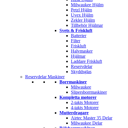
Milwaukee Hjälm
Petzl Hjälm
Uvex Hjälm
Zekler Hjälm
Tillbehör Hjälmar
Svets & Friskluft
Batterier
Filter
Friskluft
Halvmasker
Hjälmar
Laddare Friskluft
Reservdelar
Skyddsglas
Reservdelar Maskiner
Borrmaskiner
Milwaukee
Slipersborrmaskiner
Kompletta motorer
2-takts Motorer
4-takts Motorer
Mutterdragare
Airtec Master 35 Delar
Milwaukee Delar