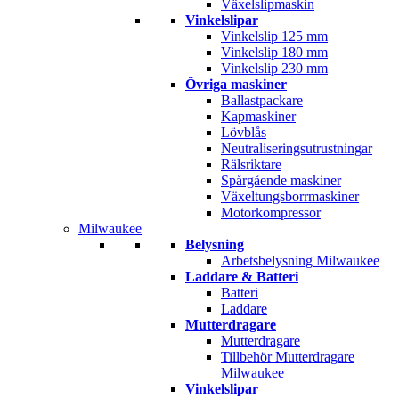
Växelslipmaskin
Vinkelslipar
Vinkelslip 125 mm
Vinkelslip 180 mm
Vinkelslip 230 mm
Övriga maskiner
Ballastpackare
Kapmaskiner
Lövblås
Neutraliseringsutrustningar
Rälsriktare
Spårgående maskiner
Växeltungsborrmaskiner
Motorkompressor
Milwaukee
Belysning
Arbetsbelysning Milwaukee
Laddare & Batteri
Batteri
Laddare
Mutterdragare
Mutterdragare
Tillbehör Mutterdragare
Milwaukee
Vinkelslipar