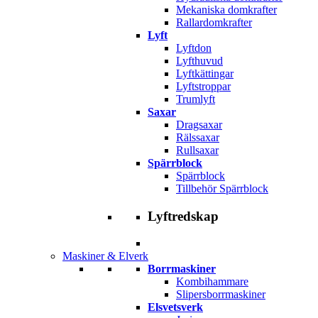
Mekaniska domkrafter
Rallardomkrafter
Lyft
Lyftdon
Lyfthuvud
Lyftkättingar
Lyftstroppar
Trumlyft
Saxar
Dragsaxar
Rälssaxar
Rullsaxar
Spärrblock
Spärrblock
Tillbehör Spärrblock
Lyftredskap
Maskiner & Elverk
Borrmaskiner
Kombihammare
Slipersborrmaskiner
Elsvetsverk