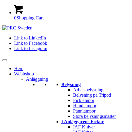
0
Shopping Cart
Link to LinkedIn
Link to Facebook
Link to Instagram
Hem
Webbshop
Anläggning
Belysning
Arbetsbelysning
Belysning på Tripod
Ficklampor
Handlampor
Pannlampor
Stora belysningsmaster
I Anläggarens Fickor
IAF Knivar