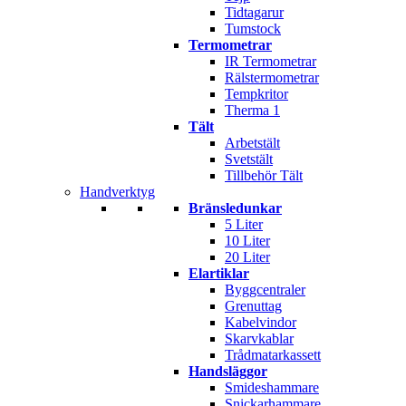
Tidtagarur
Tumstock
Termometrar
IR Termometrar
Rälstermometrar
Tempkritor
Therma 1
Tält
Arbetstält
Svetstält
Tillbehör Tält
Handverktyg
Bränsledunkar
5 Liter
10 Liter
20 Liter
Elartiklar
Byggcentraler
Grenuttag
Kabelvindor
Skarvkablar
Trådmatarkassett
Handsläggor
Smideshammare
Snickarhammare