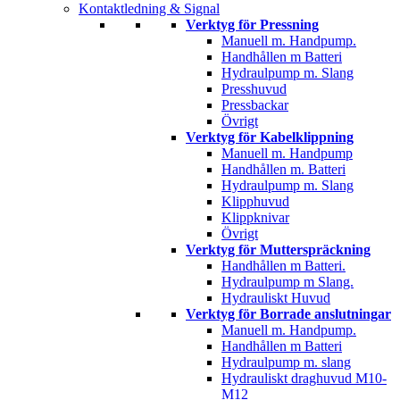
Kontaktledning & Signal
Verktyg för Pressning
Manuell m. Handpump.
Handhållen m Batteri
Hydraulpump m. Slang
Presshuvud
Pressbackar
Övrigt
Verktyg för Kabelklippning
Manuell m. Handpump
Handhållen m. Batteri
Hydraulpump m. Slang
Klipphuvud
Klippknivar
Övrigt
Verktyg för Mutterspräckning
Handhållen m Batteri.
Hydraulpump m Slang.
Hydrauliskt Huvud
Verktyg för Borrade anslutningar
Manuell m. Handpump.
Handhållen m Batteri
Hydraulpump m. slang
Hydrauliskt draghuvud M10-
M12