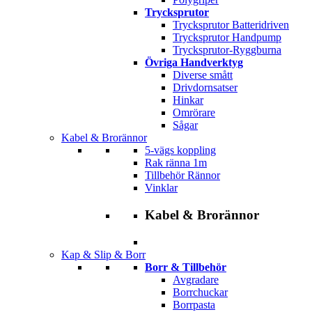
Trycksprutor
Trycksprutor Batteridriven
Trycksprutor Handpump
Trycksprutor-Ryggburna
Övriga Handverktyg
Diverse smått
Drivdornsatser
Hinkar
Omrörare
Sågar
Kabel & Brorännor
5-vägs koppling
Rak ränna 1m
Tillbehör Rännor
Vinklar
Kabel & Brorännor
Kap & Slip & Borr
Borr & Tillbehör
Avgradare
Borrchuckar
Borrpasta