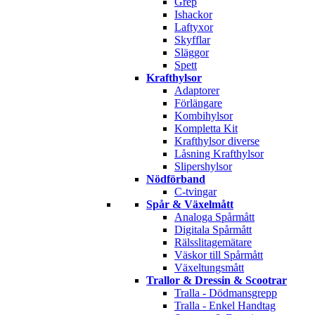
Grep
Ishackor
Laftyxor
Skyfflar
Släggor
Spett
Krafthylsor
Adaptorer
Förlängare
Kombihylsor
Kompletta Kit
Krafthylsor diverse
Låsning Krafthylsor
Slipershylsor
Nödförband
C-tvingar
Spår & Växelmått
Analoga Spårmått
Digitala Spårmått
Rälsslitagemätare
Väskor till Spårmått
Växeltungsmått
Trallor & Dressin & Scootrar
Tralla - Dödmansgrepp
Tralla - Enkel Handtag