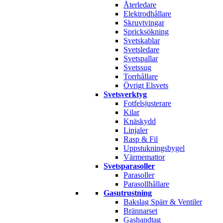
Återledare
Elektrodhållare
Skruvtvingar
Spricksökning
Svetskablar
Svetsledare
Svetspallar
Svetssug
Torrhållare
Övrigt Elsvets
Svetsverktyg
Fotfelsjusterare
Kilar
Knäskydd
Linjaler
Rasp & Fil
Uppstukningsbygel
Värmemattor
Svetsparasoller
Parasoller
Parasollhållare
Gasutrustning
Bakslag Spärr & Ventiler
Brännarset
Gashandtag