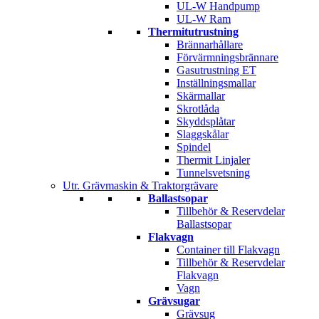
UL-W Handpump
UL-W Ram
Thermitutrustning
Brännarhållare
Förvärmningsbrännare
Gasutrustning ET
Inställningsmallar
Skärmallar
Skrotlåda
Skyddsplåtar
Slaggskålar
Spindel
Thermit Linjaler
Tunnelsvetsning
Utr. Grävmaskin & Traktorgrävare
Ballastsopar
Tillbehör & Reservdelar
Ballastsopar
Flakvagn
Container till Flakvagn
Tillbehör & Reservdelar
Flakvagn
Vagn
Grävsugar
Grävsug