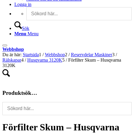
Logga in
Sök
Menu
Menu
Webbshop
Du är här:
Startsida
1
/
Webbshop
2
/
Reservdelar Maskiner
3
/
Rälskapar
4
/
Husqvarna 3120K
5
/
Förfilter Skum – Husqvarna
3120K
Produktsök…
Förfilter Skum – Husqvarna