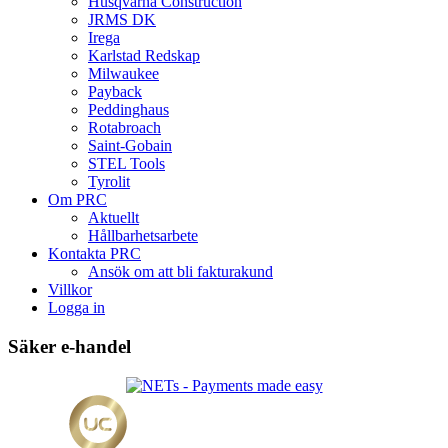
Husqvarna Construction
JRMS DK
Irega
Karlstad Redskap
Milwaukee
Payback
Peddinghaus
Rotabroach
Saint-Gobain
STEL Tools
Tyrolit
Om PRC
Aktuellt
Hållbarhetsarbete
Kontakta PRC
Ansök om att bli fakturakund
Villkor
Logga in
Säker e-handel