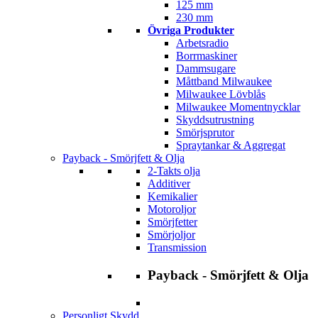
125 mm
230 mm
Övriga Produkter
Arbetsradio
Borrmaskiner
Dammsugare
Måttband Milwaukee
Milwaukee Lövblås
Milwaukee Momentnycklar
Skyddsutrustning
Smörjsprutor
Spraytankar & Aggregat
Payback - Smörjfett & Olja
2-Takts olja
Additiver
Kemikalier
Motoroljor
Smörjfetter
Smörjoljor
Transmission
Payback - Smörjfett & Olja
Personligt Skydd