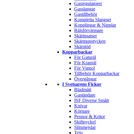
Gasregulatorer
Gasslangar
Gastillbehör
Kompletta Slangset
Kopplingar & Nipplar
Rälsförvärmare
Skärinsatser
Skärmunstycken
Skärstöd
Kopparbackar
För Gaturäl
För Kranräl
För Vignol
Tillbehör Kopparbackar
Övergångar
I Svetsarens Fickor
Bladmått
Gaständare
ISF Diverse Smått
Knivar
Körnare
Pennor & Kritor
Skiftnyckel
Slitsmejslar
Tejp