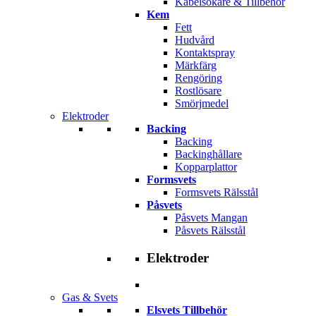
Kabelsökare & Tillbehör
Kem
Fett
Hudvård
Kontaktspray
Märkfärg
Rengöring
Rostlösare
Smörjmedel
Elektroder
Backing
Backing
Backinghållare
Kopparplattor
Formsvets
Formsvets Rälsstål
Påsvets
Påsvets Mangan
Påsvets Rälsstål
Elektroder
Gas & Svets
Elsvets Tillbehör