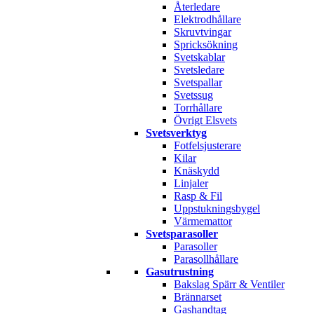
Återledare
Elektrodhållare
Skruvtvingar
Spricksökning
Svetskablar
Svetsledare
Svetspallar
Svetssug
Torrhållare
Övrigt Elsvets
Svetsverktyg
Fotfelsjusterare
Kilar
Knäskydd
Linjaler
Rasp & Fil
Uppstukningsbygel
Värmemattor
Svetsparasoller
Parasoller
Parasollhållare
Gasutrustning
Bakslag Spärr & Ventiler
Brännarset
Gashandtag