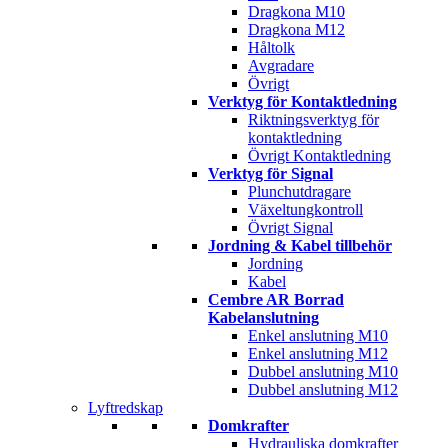
Dragkona M10
Dragkona M12
Håltolk
Avgradare
Övrigt
Verktyg för Kontaktledning
Riktningsverktyg för
kontaktledning
Övrigt Kontaktledning
Verktyg för Signal
Plunchutdragare
Växeltungkontroll
Övrigt Signal
Jordning & Kabel tillbehör
Jordning
Kabel
Cembre AR Borrad
Kabelanslutning
Enkel anslutning M10
Enkel anslutning M12
Dubbel anslutning M10
Dubbel anslutning M12
Lyftredskap
Domkrafter
Hydrauliska domkrafter