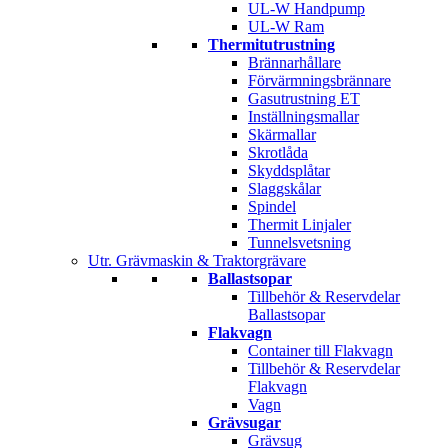
UL-W Handpump
UL-W Ram
Thermitutrustning
Brännarhållare
Förvärmningsbrännare
Gasutrustning ET
Inställningsmallar
Skärmallar
Skrotlåda
Skyddsplåtar
Slaggskålar
Spindel
Thermit Linjaler
Tunnelsvetsning
Utr. Grävmaskin & Traktorgrävare
Ballastsopar
Tillbehör & Reservdelar
Ballastsopar
Flakvagn
Container till Flakvagn
Tillbehör & Reservdelar
Flakvagn
Vagn
Grävsugar
Grävsug