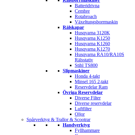
Rälsborrmaskiner
Batteridrivna
Cembre
Rotabroach
Växeltungsborrmaskin
Rälskapar
Husqvarna 3120K
Husqvarna K1250
Husqvarna K1260
Husqvarna K1270
Husqvarna RA10/RA10S
Rälsstativ
Stihl TS800
Slipmaskiner
Honda 4-takt
Minsel 165 2-takt
Reservdelar Ram
Övriga Reservdelar
Diverse Filter
Diverse reservdelar
Luftfilter
Oljor
Spårverktyg & Trallor & Scootrar
Handverktyg
Fyllhammare