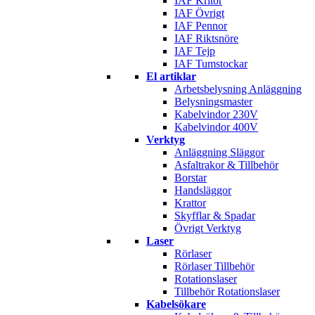
IAF Kritor
IAF Övrigt
IAF Pennor
IAF Riktsnöre
IAF Tejp
IAF Tumstockar
El artiklar
Arbetsbelysning Anläggning
Belysningsmaster
Kabelvindor 230V
Kabelvindor 400V
Verktyg
Anläggning Släggor
Asfaltrakor & Tillbehör
Borstar
Handsläggor
Krattor
Skyfflar & Spadar
Övrigt Verktyg
Laser
Rörlaser
Rörlaser Tillbehör
Rotationslaser
Tillbehör Rotationslaser
Kabelsökare