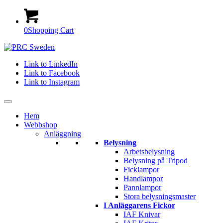
0
Shopping Cart
Link to LinkedIn
Link to Facebook
Link to Instagram
Hem
Webbshop
Anläggning
Belysning
Arbetsbelysning
Belysning på Tripod
Ficklampor
Handlampor
Pannlampor
Stora belysningsmaster
I Anläggarens Fickor
IAF Knivar