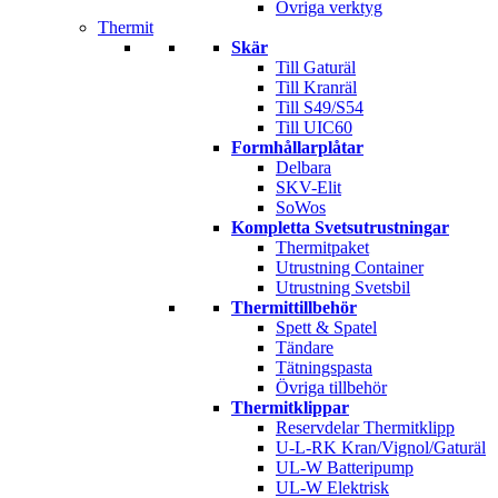
Övriga verktyg
Thermit
Skär
Till Gaturäl
Till Kranräl
Till S49/S54
Till UIC60
Formhållarplåtar
Delbara
SKV-Elit
SoWos
Kompletta Svetsutrustningar
Thermitpaket
Utrustning Container
Utrustning Svetsbil
Thermittillbehör
Spett & Spatel
Tändare
Tätningspasta
Övriga tillbehör
Thermitklippar
Reservdelar Thermitklipp
U-L-RK Kran/Vignol/Gaturäl
UL-W Batteripump
UL-W Elektrisk