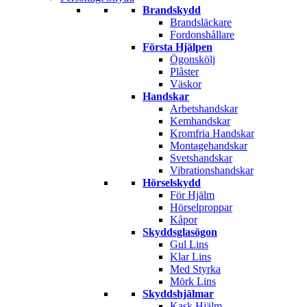
Brandskydd
Brandsläckare
Fordonshållare
Första Hjälpen
Ögonskölj
Plåster
Väskor
Handskar
Arbetshandskar
Kemhandskar
Kromfria Handskar
Montagehandskar
Svetshandskar
Vibrationshandskar
Hörselskydd
För Hjälm
Hörselproppar
Kåpor
Skyddsglasögon
Gul Lins
Klar Lins
Med Styrka
Mörk Lins
Skyddshjälmar
Kask Hjälm