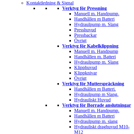
Kontaktledning & Signal
Verktyg för Pressning
Manuell m. Handpump.
Handhållen m Batteri
Hydraulpump m. Slang
Presshuvud
Pressbackar
Övrigt
Verktyg för Kabelklippning
Manuell m. Handpump
Handhållen m. Batteri
Hydraulpump m. Slang
Klipphuvud
Klippknivar
Övrigt
Verktyg för Mutterspräckning
Handhållen m Batteri.
Hydraulpump m Slang.
Hydrauliskt Huvud
Verktyg för Borrade anslutningar
Manuell m. Handpump.
Handhållen m Batteri
Hydraulpump m. slang
Hydrauliskt draghuvud M10-
M12