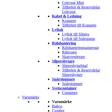
Grävsug Mini
Tillbehör & Reservdelar
Grävsug
Kabel & Ledning
Kranarm
Tillbehör till Kranarm
Lyftok
Lyftok till Slipers
Lyftok till Spårspann
Rälshantering
Rälshanteringsaggregat
Rälsvagn
Skarvreglerare
Slipersbytare
Slipersbytarblad
Tillbehör & Reservdelar
Slipersbytare
Spårstoppare
Spårstoppare
Svetscontainer
Container
Varumärke
Varumärke
Bahco
Cembre