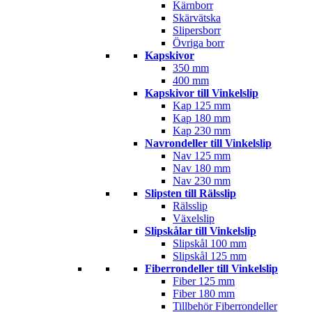
Kärnborr
Skärvätska
Slipersborr
Övriga borr
Kapskivor
350 mm
400 mm
Kapskivor till Vinkelslip
Kap 125 mm
Kap 180 mm
Kap 230 mm
Navrondeller till Vinkelslip
Nav 125 mm
Nav 180 mm
Nav 230 mm
Slipsten till Rälsslip
Rälsslip
Växelslip
Slipskålar till Vinkelslip
Slipskål 100 mm
Slipskål 125 mm
Fiberrondeller till Vinkelslip
Fiber 125 mm
Fiber 180 mm
Tillbehör Fiberrondeller