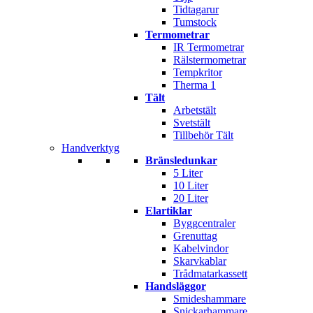
Tidtagarur
Tumstock
Termometrar
IR Termometrar
Rälstermometrar
Tempkritor
Therma 1
Tält
Arbetstält
Svetstält
Tillbehör Tält
Handverktyg
Bränsledunkar
5 Liter
10 Liter
20 Liter
Elartiklar
Byggcentraler
Grenuttag
Kabelvindor
Skarvkablar
Trådmatarkassett
Handsläggor
Smideshammare
Snickarhammare