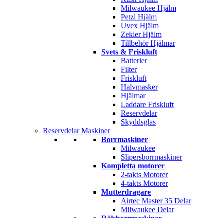
Milwaukee Hjälm
Petzl Hjälm
Uvex Hjälm
Zekler Hjälm
Tillbehör Hjälmar
Svets & Friskluft
Batterier
Filter
Friskluft
Halvmasker
Hjälmar
Laddare Friskluft
Reservdelar
Skyddsglas
Reservdelar Maskiner
Borrmaskiner
Milwaukee
Slipersborrmaskiner
Kompletta motorer
2-takts Motorer
4-takts Motorer
Mutterdragare
Airtec Master 35 Delar
Milwaukee Delar