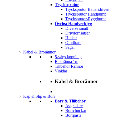
Trycksprutor
Trycksprutor Batteridriven
Trycksprutor Handpump
Trycksprutor-Ryggburna
Övriga Handverktyg
Diverse smått
Drivdornsatser
Hinkar
Omrörare
Sågar
Kabel & Brorännor
5-vägs koppling
Rak ränna 1m
Tillbehör Rännor
Vinklar
Kabel & Brorännor
Kap & Slip & Borr
Borr & Tillbehör
Avgradare
Borrchuckar
Borrpasta