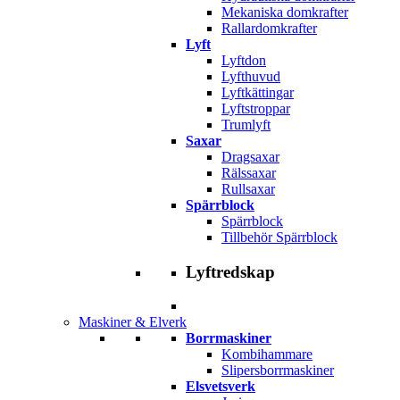
Mekaniska domkrafter
Rallardomkrafter
Lyft
Lyftdon
Lyfthuvud
Lyftkättingar
Lyftstroppar
Trumlyft
Saxar
Dragsaxar
Rälssaxar
Rullsaxar
Spärrblock
Spärrblock
Tillbehör Spärrblock
Lyftredskap
Maskiner & Elverk
Borrmaskiner
Kombihammare
Slipersborrmaskiner
Elsvetsverk