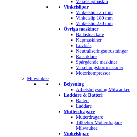
Växelslipmaskin
Vinkelslipar
Vinkelslip 125 mm
Vinkelslip 180 mm
Vinkelslip 230 mm
Övriga maskiner
Ballastpackare
Kapmaskiner
Lövblås
Neutraliseringsutrustningar
Rälsriktare
Spårgående maskiner
Växeltungsborrmaskiner
Motorkompressor
Milwaukee
Belysning
Arbetsbelysning Milwaukee
Laddare & Batteri
Batteri
Laddare
Mutterdragare
Mutterdragare
Tillbehör Mutterdragare
Milwaukee
Vinkelslipar