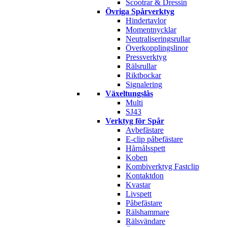
Scootrar & Dressin
Övriga Spårverktyg
Hindertavlor
Momentnycklar
Neutraliseringsrullar
Överkopplingslinor
Pressverktyg
Rälsrullar
Riktbockar
Signalering
Växeltungslås
Multi
SJ43
Verktyg för Spår
Avbefästare
E-clip påbefästare
Hårnålsspett
Koben
Kombiverktyg Fastclip
Kontaktdon
Kvastar
Livspett
Påbefästare
Rälshammare
Rälsvändare