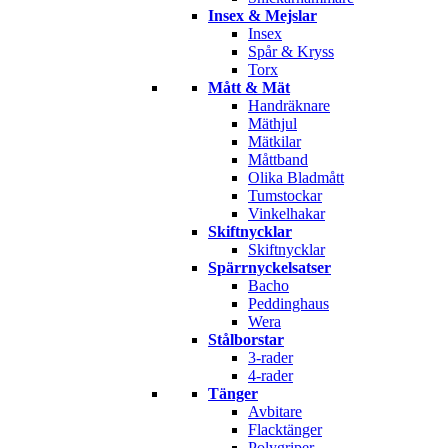
Insex & Mejslar
Insex
Spår & Kryss
Torx
Mått & Mät
Handräknare
Mäthjul
Mätkilar
Måttband
Olika Bladmått
Tumstockar
Vinkelhakar
Skiftnycklar
Skiftnycklar
Spärrnyckelsatser
Bacho
Peddinghaus
Wera
Stålborstar
3-rader
4-rader
Tänger
Avbitare
Flacktänger
Polygriper