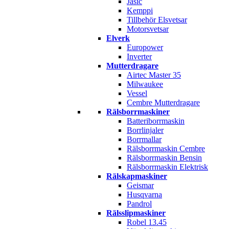
Jasic
Kemppi
Tillbehör Elsvetsar
Motorsvetsar
Elverk
Europower
Inverter
Mutterdragare
Airtec Master 35
Milwaukee
Vessel
Cembre Mutterdragare
Rälsborrmaskiner
Batteriborrmaskin
Borrlinjaler
Borrmallar
Rälsborrmaskin Cembre
Rälsborrmaskin Bensin
Rälsborrmaskin Elektrisk
Rälskapmaskiner
Geismar
Husqvarna
Pandrol
Rälsslipmaskiner
Robel 13.45