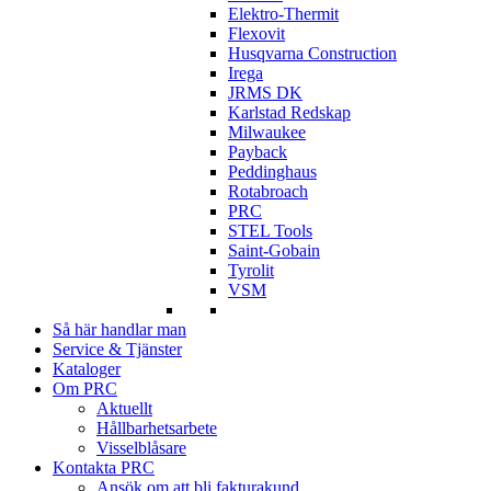
Elektro-Thermit
Flexovit
Husqvarna Construction
Irega
JRMS DK
Karlstad Redskap
Milwaukee
Payback
Peddinghaus
Rotabroach
PRC
STEL Tools
Saint-Gobain
Tyrolit
VSM
Så här handlar man
Service & Tjänster
Kataloger
Om PRC
Aktuellt
Hållbarhetsarbete
Visselblåsare
Kontakta PRC
Ansök om att bli fakturakund