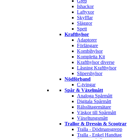
Grep
Ishackor
Laftyxor
Skyfflar
Släggor
Spett
Krafthylsor
Adaptorer
Förlängare
Kombihylsor
Kompletta Kit
Krafthylsor diverse
Låsning Krafthylsor
Slipershylsor
Nödförband
C-tvingar
Spår & Växelmått
Analoga Spårmått
Digitala Spårmått
Rälsslitagemätare
Väskor till Spårmått
Växeltungsmått
Trallor & Dressin & Scootrar
Tralla - Dödmansgrepp
Tralla - Enkel Handtag