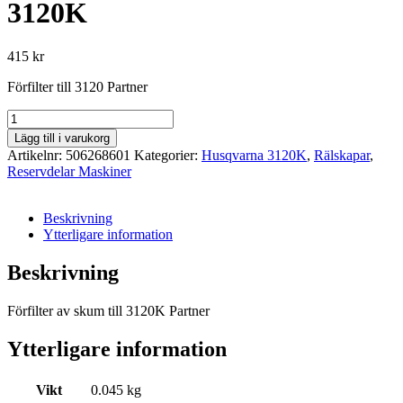
3120K
415
kr
Förfilter till 3120 Partner
Förfilter
Skum
Lägg till i varukorg
-
Artikelnr:
506268601
Kategorier:
Husqvarna 3120K
,
Rälskapar
,
Husqvarna
Reservdelar Maskiner
3120K
mängd
Beskrivning
Ytterligare information
Beskrivning
Förfilter av skum till 3120K Partner
Ytterligare information
Vikt
0.045 kg