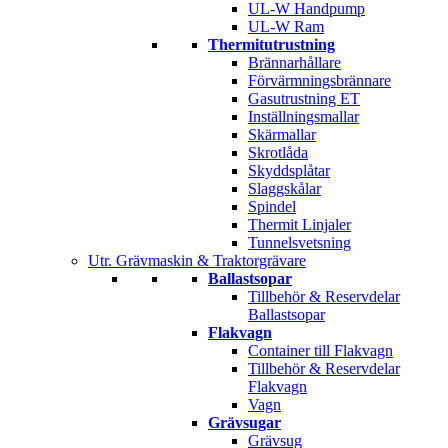
UL-W Handpump
UL-W Ram
Thermitutrustning
Brännarhållare
Förvärmningsbrännare
Gasutrustning ET
Inställningsmallar
Skärmallar
Skrotlåda
Skyddsplåtar
Slaggskålar
Spindel
Thermit Linjaler
Tunnelsvetsning
Utr. Grävmaskin & Traktorgrävare
Ballastsopar
Tillbehör & Reservdelar
Ballastsopar
Flakvagn
Container till Flakvagn
Tillbehör & Reservdelar
Flakvagn
Vagn
Grävsugar
Grävsug