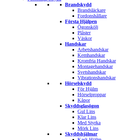
Brandskydd
Brandsläckare
Fordonshållare
Första Hjälpen
Ögonskölj
Plåster
Väskor
Handskar
Arbetshandskar
Kemhandskar
Kromfria Handskar
Montagehandskar
Svetshandskar
Vibrationshandskar
Hörselskydd
För Hjälm
Hörselproppar
Kåpor
Skyddsglasögon
Gul Lins
Klar Lins
Med Styrka
Mörk Lins
Skyddshjälmar
Kask Hjälm