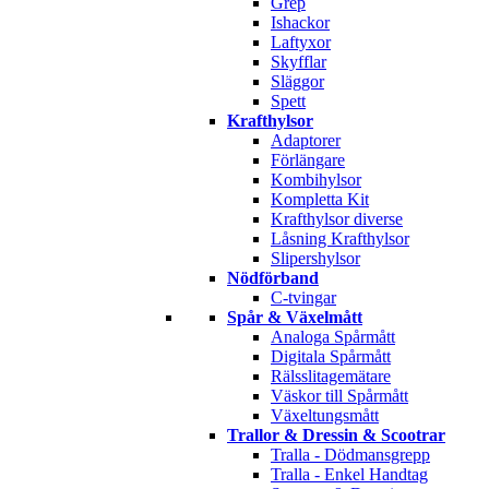
Grep
Ishackor
Laftyxor
Skyfflar
Släggor
Spett
Krafthylsor
Adaptorer
Förlängare
Kombihylsor
Kompletta Kit
Krafthylsor diverse
Låsning Krafthylsor
Slipershylsor
Nödförband
C-tvingar
Spår & Växelmått
Analoga Spårmått
Digitala Spårmått
Rälsslitagemätare
Väskor till Spårmått
Växeltungsmått
Trallor & Dressin & Scootrar
Tralla - Dödmansgrepp
Tralla - Enkel Handtag