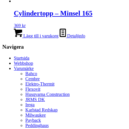
Cylindertopp – Minsel 165
369
kr
Lägg till i varukorg
Detaljinfo
Navigera
Startsida
Webbshop
Varumärke
Bahco
Cembre
Elektro-Thermit
Flexovit
Husqvarna Construction
JRMS DK
Irega
Karlstad Redskap
Milwaukee
Payback
Peddinghaus