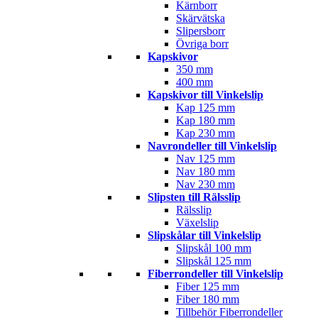
Kärnborr
Skärvätska
Slipersborr
Övriga borr
Kapskivor
350 mm
400 mm
Kapskivor till Vinkelslip
Kap 125 mm
Kap 180 mm
Kap 230 mm
Navrondeller till Vinkelslip
Nav 125 mm
Nav 180 mm
Nav 230 mm
Slipsten till Rälsslip
Rälsslip
Växelslip
Slipskålar till Vinkelslip
Slipskål 100 mm
Slipskål 125 mm
Fiberrondeller till Vinkelslip
Fiber 125 mm
Fiber 180 mm
Tillbehör Fiberrondeller