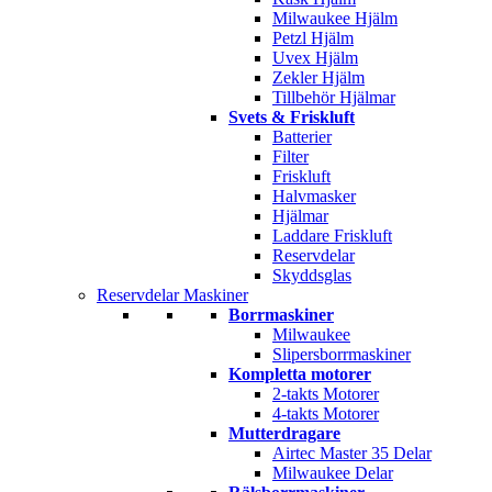
Milwaukee Hjälm
Petzl Hjälm
Uvex Hjälm
Zekler Hjälm
Tillbehör Hjälmar
Svets & Friskluft
Batterier
Filter
Friskluft
Halvmasker
Hjälmar
Laddare Friskluft
Reservdelar
Skyddsglas
Reservdelar Maskiner
Borrmaskiner
Milwaukee
Slipersborrmaskiner
Kompletta motorer
2-takts Motorer
4-takts Motorer
Mutterdragare
Airtec Master 35 Delar
Milwaukee Delar