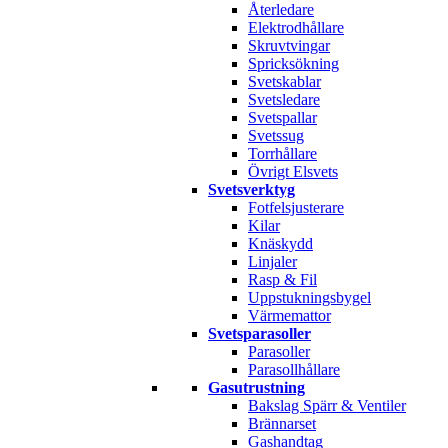
Återledare
Elektrodhållare
Skruvtvingar
Spricksökning
Svetskablar
Svetsledare
Svetspallar
Svetssug
Torrhållare
Övrigt Elsvets
Svetsverktyg
Fotfelsjusterare
Kilar
Knäskydd
Linjaler
Rasp & Fil
Uppstukningsbygel
Värmemattor
Svetsparasoller
Parasoller
Parasollhållare
Gasutrustning
Bakslag Spärr & Ventiler
Brännarset
Gashandtag