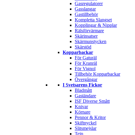
Gasregulatorer
Gasslangar
Gastillbehör
Kompletta Slangset
Kopplingar & Nipplar
Rälsförvärmare
Skärinsatser
Skärmunstycken
Skärstöd
Kopparbackar
För Gaturäl
För Kranräl
För Vignol
Tillbehör Kopparbackar
Övergångar
I Svetsarens Fickor
Bladmått
Gaständare
ISF Diverse Smått
Knivar
Körnare
Pennor & Kritor
Skiftnyckel
Slitsmejslar
Tejp