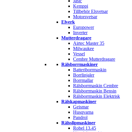
Jasic
Kemppi
Tillbehör Elsvetsar
Motorsvetsar
Elverk
Europower
Inverter
Mutterdragare
Airtec Master 35
Milwaukee
Vessel
Cembre Mutterdragare
Rälsborrmaskiner
Batteriborrmaskin
Borrlinjaler
Borrmallar
Rälsborrmaskin Cembre
Rälsborrmaskin Bensin
Rälsborrmaskin Elektrisk
Rälskapmaskiner
Geismar
Husqvarna
Pandrol
Rälsslipmaskiner
Robel 13.45