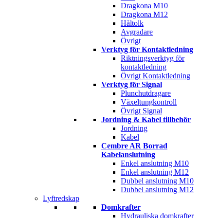
Dragkona M10
Dragkona M12
Håltolk
Avgradare
Övrigt
Verktyg för Kontaktledning
Riktningsverktyg för
kontaktledning
Övrigt Kontaktledning
Verktyg för Signal
Plunchutdragare
Växeltungkontroll
Övrigt Signal
Jordning & Kabel tillbehör
Jordning
Kabel
Cembre AR Borrad
Kabelanslutning
Enkel anslutning M10
Enkel anslutning M12
Dubbel anslutning M10
Dubbel anslutning M12
Lyftredskap
Domkrafter
Hydrauliska domkrafter