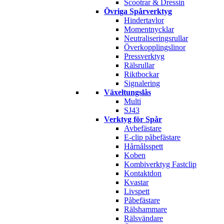
Scootrar & Dressin
Övriga Spårverktyg
Hindertavlor
Momentnycklar
Neutraliseringsrullar
Överkopplingslinor
Pressverktyg
Rälsrullar
Riktbockar
Signalering
Växeltungslås
Multi
SJ43
Verktyg för Spår
Avbefästare
E-clip påbefästare
Hårnålsspett
Koben
Kombiverktyg Fastclip
Kontaktdon
Kvastar
Livspett
Påbefästare
Rälshammare
Rälsvändare