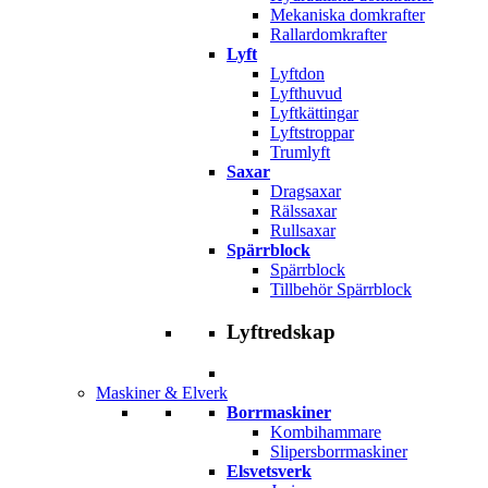
Mekaniska domkrafter
Rallardomkrafter
Lyft
Lyftdon
Lyfthuvud
Lyftkättingar
Lyftstroppar
Trumlyft
Saxar
Dragsaxar
Rälssaxar
Rullsaxar
Spärrblock
Spärrblock
Tillbehör Spärrblock
Lyftredskap
Maskiner & Elverk
Borrmaskiner
Kombihammare
Slipersborrmaskiner
Elsvetsverk