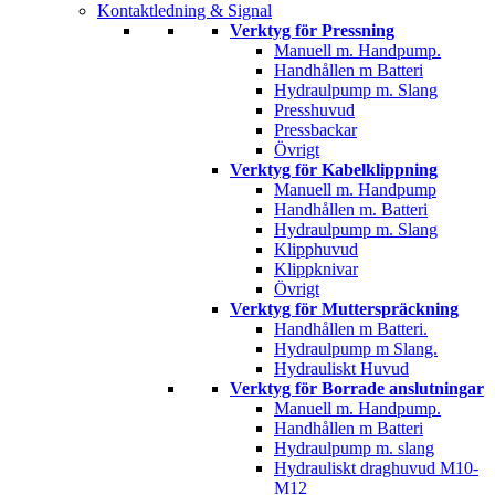
Kontaktledning & Signal
Verktyg för Pressning
Manuell m. Handpump.
Handhållen m Batteri
Hydraulpump m. Slang
Presshuvud
Pressbackar
Övrigt
Verktyg för Kabelklippning
Manuell m. Handpump
Handhållen m. Batteri
Hydraulpump m. Slang
Klipphuvud
Klippknivar
Övrigt
Verktyg för Mutterspräckning
Handhållen m Batteri.
Hydraulpump m Slang.
Hydrauliskt Huvud
Verktyg för Borrade anslutningar
Manuell m. Handpump.
Handhållen m Batteri
Hydraulpump m. slang
Hydrauliskt draghuvud M10-
M12