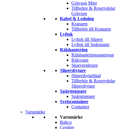
Grävsug Mini
Tillbehör & Reservdelar
Grävsug
Kabel & Ledning
Kranarm
Tillbehör till Kranarm
Lyftok
Lyftok till Slipers
Lyftok till Spårspann
Rälshantering
Rälshanteringsaggregat
Rälsvagn
Skarvreglerare
Slipersbytare
Slipersbytarblad
Tillbehör & Reservdelar
Slipersbytare
Spårstoppare
Spårstoppare
Svetscontainer
Container
Varumärke
Varumärke
Bahco
Cembre