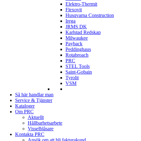
Elektro-Thermit
Flexovit
Husqvarna Construction
Irega
JRMS DK
Karlstad Redskap
Milwaukee
Payback
Peddinghaus
Rotabroach
PRC
STEL Tools
Saint-Gobain
Tyrolit
VSM
Så här handlar man
Service & Tjänster
Kataloger
Om PRC
Aktuellt
Hållbarhetsarbete
Visselblåsare
Kontakta PRC
Ansök om att bli fakturakund