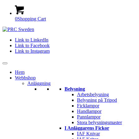
0
Shopping Cart
Link to LinkedIn
Link to Facebook
Link to Instagram
Hem
Webbshop
Anläggning
Belysning
Arbetsbelysning
Belysning på Tripod
Ficklampor
Handlampor
Pannlampor
Stora belysningsmaster
I Anläggarens Fickor
IAF Knivar