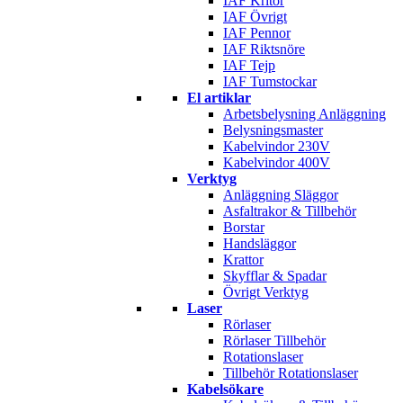
IAF Kritor
IAF Övrigt
IAF Pennor
IAF Riktsnöre
IAF Tejp
IAF Tumstockar
El artiklar
Arbetsbelysning Anläggning
Belysningsmaster
Kabelvindor 230V
Kabelvindor 400V
Verktyg
Anläggning Släggor
Asfaltrakor & Tillbehör
Borstar
Handsläggor
Krattor
Skyfflar & Spadar
Övrigt Verktyg
Laser
Rörlaser
Rörlaser Tillbehör
Rotationslaser
Tillbehör Rotationslaser
Kabelsökare