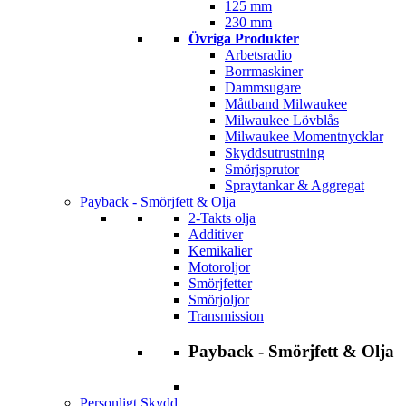
125 mm
230 mm
Övriga Produkter
Arbetsradio
Borrmaskiner
Dammsugare
Måttband Milwaukee
Milwaukee Lövblås
Milwaukee Momentnycklar
Skyddsutrustning
Smörjsprutor
Spraytankar & Aggregat
Payback - Smörjfett & Olja
2-Takts olja
Additiver
Kemikalier
Motoroljor
Smörjfetter
Smörjoljor
Transmission
Payback - Smörjfett & Olja
Personligt Skydd