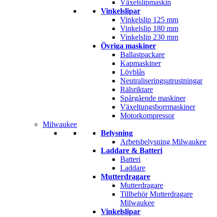
Växelslipmaskin
Vinkelslipar
Vinkelslip 125 mm
Vinkelslip 180 mm
Vinkelslip 230 mm
Övriga maskiner
Ballastpackare
Kapmaskiner
Lövblås
Neutraliseringsutrustningar
Rälsriktare
Spårgående maskiner
Växeltungsborrmaskiner
Motorkompressor
Milwaukee
Belysning
Arbetsbelysning Milwaukee
Laddare & Batteri
Batteri
Laddare
Mutterdragare
Mutterdragare
Tillbehör Mutterdragare
Milwaukee
Vinkelslipar