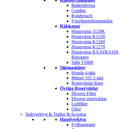
Rälsborrmaskiner
Batteridrivna
Cembre
Rotabroach
Växeltungsborrmaskin
Rälskapar
Husqvarna 3120K
Husqvarna K1250
Husqvarna K1260
Husqvarna K1270
Husqvarna RA10/RA10S
Rälsstativ
Stihl TS800
Slipmaskiner
Honda 4-takt
Minsel 165 2-takt
Reservdelar Ram
Övriga Reservdelar
Diverse Filter
Diverse reservdelar
Luftfilter
Oljor
Spårverktyg & Trallor & Scootrar
Handverktyg
Fyllhammare