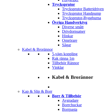
Trycksprutor
Trycksprutor Batteridriven
Trycksprutor Handpump
Trycksprutor-Ryggburna
Övriga Handverktyg
Diverse smått
Drivdornsatser
Hinkar
Omrörare
Sågar
Kabel & Brorännor
5-vägs koppling
Rak ränna 1m
Tillbehör Rännor
Vinklar
Kabel & Brorännor
Kap & Slip & Borr
Borr & Tillbehör
Avgradare
Borrchuckar
Borrpasta