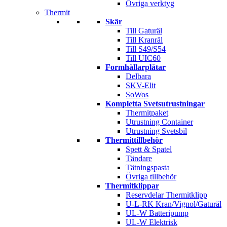
Övriga verktyg
Thermit
Skär
Till Gaturäl
Till Kranräl
Till S49/S54
Till UIC60
Formhållarplåtar
Delbara
SKV-Elit
SoWos
Kompletta Svetsutrustningar
Thermitpaket
Utrustning Container
Utrustning Svetsbil
Thermittillbehör
Spett & Spatel
Tändare
Tätningspasta
Övriga tillbehör
Thermitklippar
Reservdelar Thermitklipp
U-L-RK Kran/Vignol/Gaturäl
UL-W Batteripump
UL-W Elektrisk