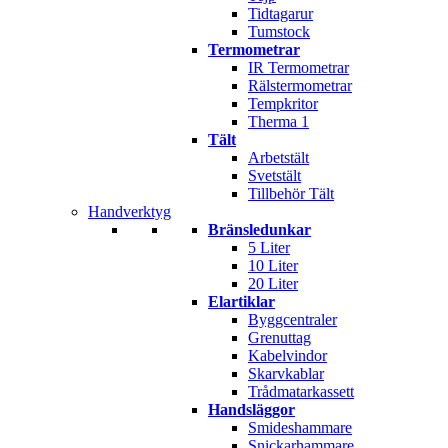
Tidtagarur
Tumstock
Termometrar
IR Termometrar
Rälstermometrar
Tempkritor
Therma 1
Tält
Arbetstält
Svetstält
Tillbehör Tält
Handverktyg
Bränsledunkar
5 Liter
10 Liter
20 Liter
Elartiklar
Byggcentraler
Grenuttag
Kabelvindor
Skarvkablar
Trådmatarkassett
Handsläggor
Smideshammare
Snickarhammare