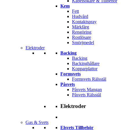
Kabelsökare & Tillbehör
Kem
Fett
Hudvård
Kontaktspray
Märkfärg
Rengöring
Rostlösare
Smörjmedel
Elektroder
Backing
Backing
Backinghållare
Kopparplattor
Formsvets
Formsvets Rälsstål
Påsvets
Påsvets Mangan
Påsvets Rälsstål
Elektroder
Gas & Svets
Elsvets Tillbehör