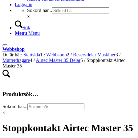
Logga in
Sökord här...
×
Sök
Menu
Menu
Webbshop
Du är här:
Startsida
1
/
Webbshop
2
/
Reservdelar Maskiner
3
/
Mutterdragare
4
/
Airtec Master 35 Delar
5
/
Stoppkontakt Airtec
Master 35
Produktsök…
Sökord här...
×
Stoppkontakt Airtec Master 35