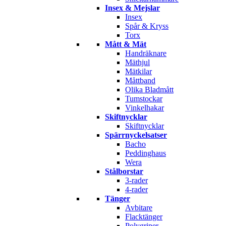
Insex & Mejslar
Insex
Spår & Kryss
Torx
Mått & Mät
Handräknare
Mäthjul
Mätkilar
Måttband
Olika Bladmått
Tumstockar
Vinkelhakar
Skiftnycklar
Skiftnycklar
Spärrnyckelsatser
Bacho
Peddinghaus
Wera
Stålborstar
3-rader
4-rader
Tänger
Avbitare
Flacktänger
Polygriper