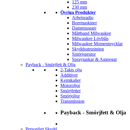
125 mm
230 mm
Övriga Produkter
Arbetsradio
Borrmaskiner
Dammsugare
Måttband Milwaukee
Milwaukee Lövblås
Milwaukee Momentnycklar
Skyddsutrustning
Smörjsprutor
Spraytankar & Aggregat
Payback - Smörjfett & Olja
2-Takts olja
Additiver
Kemikalier
Motoroljor
Smörjfetter
Smörjoljor
Transmission
Payback - Smörjfett & Olja
Personligt Skydd