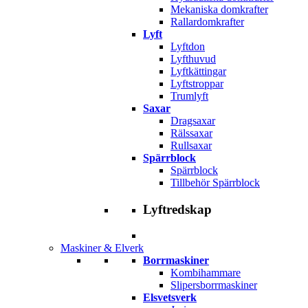
Mekaniska domkrafter
Rallardomkrafter
Lyft
Lyftdon
Lyfthuvud
Lyftkättingar
Lyftstroppar
Trumlyft
Saxar
Dragsaxar
Rälssaxar
Rullsaxar
Spärrblock
Spärrblock
Tillbehör Spärrblock
Lyftredskap
Maskiner & Elverk
Borrmaskiner
Kombihammare
Slipersborrmaskiner
Elsvetsverk