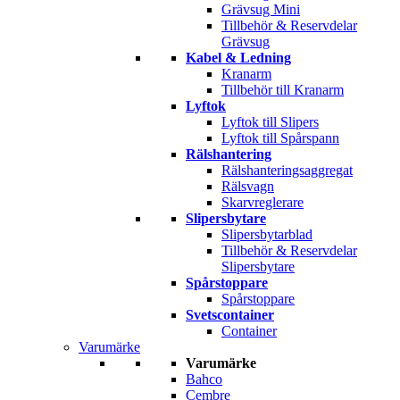
Grävsug Mini
Tillbehör & Reservdelar
Grävsug
Kabel & Ledning
Kranarm
Tillbehör till Kranarm
Lyftok
Lyftok till Slipers
Lyftok till Spårspann
Rälshantering
Rälshanteringsaggregat
Rälsvagn
Skarvreglerare
Slipersbytare
Slipersbytarblad
Tillbehör & Reservdelar
Slipersbytare
Spårstoppare
Spårstoppare
Svetscontainer
Container
Varumärke
Varumärke
Bahco
Cembre