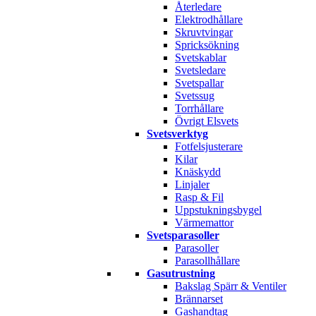
Återledare
Elektrodhållare
Skruvtvingar
Spricksökning
Svetskablar
Svetsledare
Svetspallar
Svetssug
Torrhållare
Övrigt Elsvets
Svetsverktyg
Fotfelsjusterare
Kilar
Knäskydd
Linjaler
Rasp & Fil
Uppstukningsbygel
Värmemattor
Svetsparasoller
Parasoller
Parasollhållare
Gasutrustning
Bakslag Spärr & Ventiler
Brännarset
Gashandtag