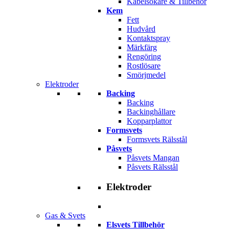
Kabelsökare & Tillbehör
Kem
Fett
Hudvård
Kontaktspray
Märkfärg
Rengöring
Rostlösare
Smörjmedel
Elektroder
Backing
Backing
Backinghållare
Kopparplattor
Formsvets
Formsvets Rälsstål
Påsvets
Påsvets Mangan
Påsvets Rälsstål
Elektroder
Gas & Svets
Elsvets Tillbehör