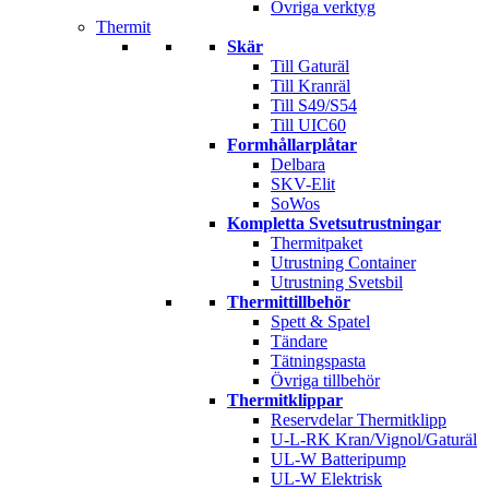
Övriga verktyg
Thermit
Skär
Till Gaturäl
Till Kranräl
Till S49/S54
Till UIC60
Formhållarplåtar
Delbara
SKV-Elit
SoWos
Kompletta Svetsutrustningar
Thermitpaket
Utrustning Container
Utrustning Svetsbil
Thermittillbehör
Spett & Spatel
Tändare
Tätningspasta
Övriga tillbehör
Thermitklippar
Reservdelar Thermitklipp
U-L-RK Kran/Vignol/Gaturäl
UL-W Batteripump
UL-W Elektrisk