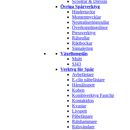
Scootrar & Dressin
Övriga Spårverktyg
Hindertavlor
Momentnycklar
Neutraliseringsrullar
Överkopplingslinor
Pressverktyg
Rälsrullar
Riktbockar
Signalering
Växeltungslås
Multi
SJ43
Verktyg för Spår
Avbefästare
E-clip påbefästare
Hårnålsspett
Koben
Kombiverktyg Fastclip
Kontaktdon
Kvastar
Livspett
Påbefästare
Rälshammare
Rälsvändare