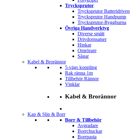
Trycksprutor
Trycksprutor Batteridriven
Trycksprutor Handpump
Trycksprutor-Ryggburna
Övriga Handverktyg
Diverse smått
Drivdornsatser
Hinkar
Omrörare
Sågar
Kabel & Brorännor
5-vägs koppling
Rak ränna 1m
Tillbehör Rännor
Vinklar
Kabel & Brorännor
Kap & Slip & Borr
Borr & Tillbehör
Avgradare
Borrchuckar
Borrpasta