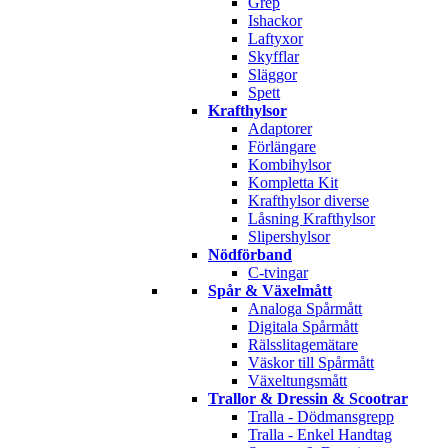
Grep
Ishackor
Laftyxor
Skyfflar
Släggor
Spett
Krafthylsor
Adaptorer
Förlängare
Kombihylsor
Kompletta Kit
Krafthylsor diverse
Låsning Krafthylsor
Slipershylsor
Nödförband
C-tvingar
Spår & Växelmått
Analoga Spårmått
Digitala Spårmått
Rälsslitagemätare
Väskor till Spårmått
Växeltungsmått
Trallor & Dressin & Scootrar
Tralla - Dödmansgrepp
Tralla - Enkel Handtag