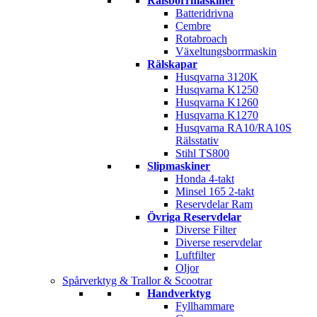
Rälsborrmaskiner
Batteridrivna
Cembre
Rotabroach
Växeltungsborrmaskin
Rälskapar
Husqvarna 3120K
Husqvarna K1250
Husqvarna K1260
Husqvarna K1270
Husqvarna RA10/RA10S
Rälsstativ
Stihl TS800
Slipmaskiner
Honda 4-takt
Minsel 165 2-takt
Reservdelar Ram
Övriga Reservdelar
Diverse Filter
Diverse reservdelar
Luftfilter
Oljor
Spårverktyg & Trallor & Scootrar
Handverktyg
Fyllhammare