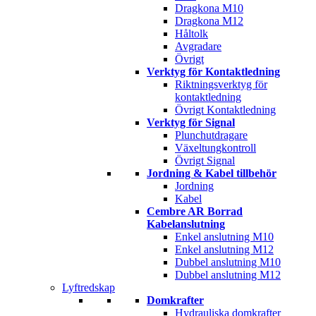
Dragkona M10
Dragkona M12
Håltolk
Avgradare
Övrigt
Verktyg för Kontaktledning
Riktningsverktyg för
kontaktledning
Övrigt Kontaktledning
Verktyg för Signal
Plunchutdragare
Växeltungkontroll
Övrigt Signal
Jordning & Kabel tillbehör
Jordning
Kabel
Cembre AR Borrad
Kabelanslutning
Enkel anslutning M10
Enkel anslutning M12
Dubbel anslutning M10
Dubbel anslutning M12
Lyftredskap
Domkrafter
Hydrauliska domkrafter