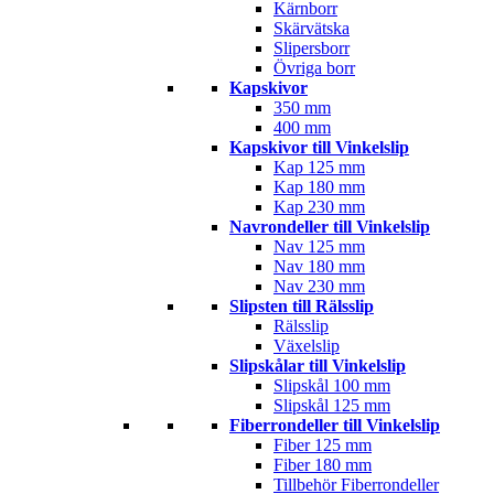
Kärnborr
Skärvätska
Slipersborr
Övriga borr
Kapskivor
350 mm
400 mm
Kapskivor till Vinkelslip
Kap 125 mm
Kap 180 mm
Kap 230 mm
Navrondeller till Vinkelslip
Nav 125 mm
Nav 180 mm
Nav 230 mm
Slipsten till Rälsslip
Rälsslip
Växelslip
Slipskålar till Vinkelslip
Slipskål 100 mm
Slipskål 125 mm
Fiberrondeller till Vinkelslip
Fiber 125 mm
Fiber 180 mm
Tillbehör Fiberrondeller