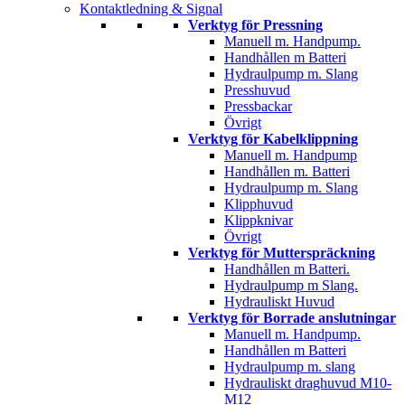
Kontaktledning & Signal
Verktyg för Pressning
Manuell m. Handpump.
Handhållen m Batteri
Hydraulpump m. Slang
Presshuvud
Pressbackar
Övrigt
Verktyg för Kabelklippning
Manuell m. Handpump
Handhållen m. Batteri
Hydraulpump m. Slang
Klipphuvud
Klippknivar
Övrigt
Verktyg för Mutterspräckning
Handhållen m Batteri.
Hydraulpump m Slang.
Hydrauliskt Huvud
Verktyg för Borrade anslutningar
Manuell m. Handpump.
Handhållen m Batteri
Hydraulpump m. slang
Hydrauliskt draghuvud M10-
M12