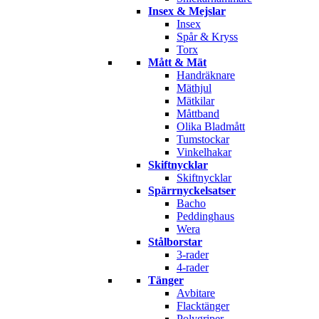
Insex & Mejslar
Insex
Spår & Kryss
Torx
Mått & Mät
Handräknare
Mäthjul
Mätkilar
Måttband
Olika Bladmått
Tumstockar
Vinkelhakar
Skiftnycklar
Skiftnycklar
Spärrnyckelsatser
Bacho
Peddinghaus
Wera
Stålborstar
3-rader
4-rader
Tänger
Avbitare
Flacktänger
Polygriper