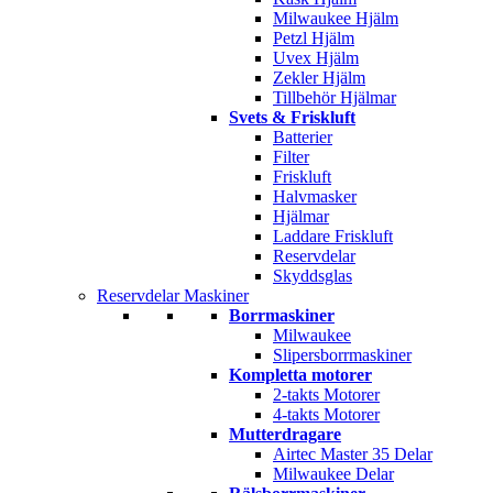
Milwaukee Hjälm
Petzl Hjälm
Uvex Hjälm
Zekler Hjälm
Tillbehör Hjälmar
Svets & Friskluft
Batterier
Filter
Friskluft
Halvmasker
Hjälmar
Laddare Friskluft
Reservdelar
Skyddsglas
Reservdelar Maskiner
Borrmaskiner
Milwaukee
Slipersborrmaskiner
Kompletta motorer
2-takts Motorer
4-takts Motorer
Mutterdragare
Airtec Master 35 Delar
Milwaukee Delar