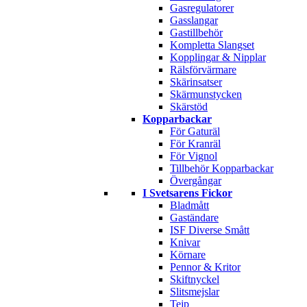
Gasregulatorer
Gasslangar
Gastillbehör
Kompletta Slangset
Kopplingar & Nipplar
Rälsförvärmare
Skärinsatser
Skärmunstycken
Skärstöd
Kopparbackar
För Gaturäl
För Kranräl
För Vignol
Tillbehör Kopparbackar
Övergångar
I Svetsarens Fickor
Bladmått
Gaständare
ISF Diverse Smått
Knivar
Körnare
Pennor & Kritor
Skiftnyckel
Slitsmejslar
Tejp