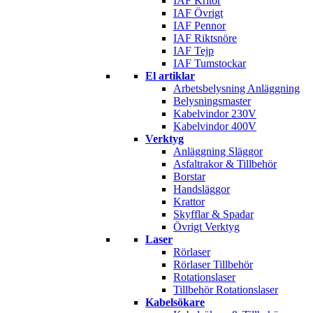
IAF Kritor
IAF Övrigt
IAF Pennor
IAF Riktsnöre
IAF Tejp
IAF Tumstockar
El artiklar
Arbetsbelysning Anläggning
Belysningsmaster
Kabelvindor 230V
Kabelvindor 400V
Verktyg
Anläggning Släggor
Asfaltrakor & Tillbehör
Borstar
Handsläggor
Krattor
Skyfflar & Spadar
Övrigt Verktyg
Laser
Rörlaser
Rörlaser Tillbehör
Rotationslaser
Tillbehör Rotationslaser
Kabelsökare