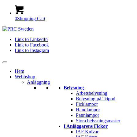
0
Shopping Cart
Link to LinkedIn
Link to Facebook
Link to Instagram
Hem
Webbshop
Anläggning
Belysning
Arbetsbelysning
Belysning på Tripod
Ficklampor
Handlampor
Pannlampor
Stora belysningsmaster
I Anläggarens Fickor
IAF Knivar