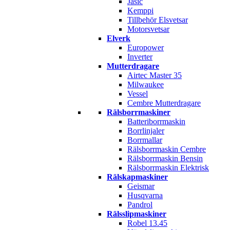
Jasic
Kemppi
Tillbehör Elsvetsar
Motorsvetsar
Elverk
Europower
Inverter
Mutterdragare
Airtec Master 35
Milwaukee
Vessel
Cembre Mutterdragare
Rälsborrmaskiner
Batteriborrmaskin
Borrlinjaler
Borrmallar
Rälsborrmaskin Cembre
Rälsborrmaskin Bensin
Rälsborrmaskin Elektrisk
Rälskapmaskiner
Geismar
Husqvarna
Pandrol
Rälsslipmaskiner
Robel 13.45