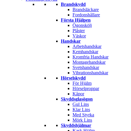
Brandskydd
Brandsläckare
Fordonshållare
Första Hjälpen
Ögonskölj
Plåster
Väskor
Handskar
Arbetshandskar
Kemhandskar
Kromfria Handskar
Montagehandskar
Svetshandskar
Vibrationshandskar
Hörselskydd
För Hjälm
Hörselproppar
Kåpor
Skyddsglasögon
Gul Lins
Klar Lins
Med Styrka
Mörk Lins
Skyddshjälmar
Kask Hjälm