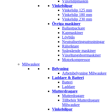
Växelslipmaskin
Vinkelslipar
Vinkelslip 125 mm
Vinkelslip 180 mm
Vinkelslip 230 mm
Övriga maskiner
Ballastpackare
Kapmaskiner
Lövblås
Neutraliseringsutrustningar
Rälsriktare
Spårgående maskiner
Växeltungsborrmaskiner
Motorkompressor
Milwaukee
Belysning
Arbetsbelysning Milwaukee
Laddare & Batteri
Batteri
Laddare
Mutterdragare
Mutterdragare
Tillbehör Mutterdragare
Milwaukee
Vinkelslipar