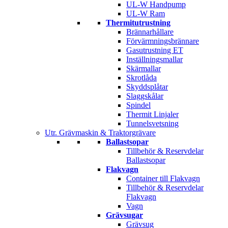
UL-W Handpump
UL-W Ram
Thermitutrustning
Brännarhållare
Förvärmningsbrännare
Gasutrustning ET
Inställningsmallar
Skärmallar
Skrotlåda
Skyddsplåtar
Slaggskålar
Spindel
Thermit Linjaler
Tunnelsvetsning
Utr. Grävmaskin & Traktorgrävare
Ballastsopar
Tillbehör & Reservdelar
Ballastsopar
Flakvagn
Container till Flakvagn
Tillbehör & Reservdelar
Flakvagn
Vagn
Grävsugar
Grävsug