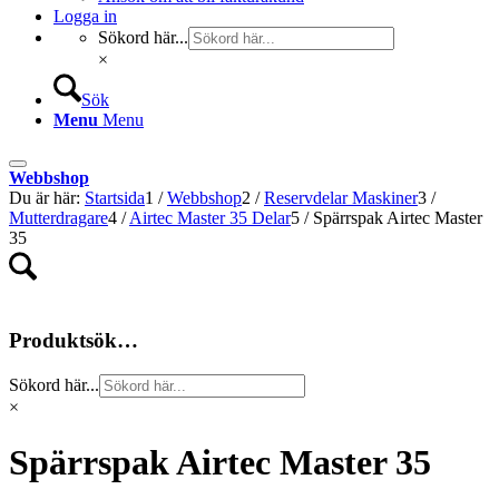
Logga in
Sökord här...
×
Sök
Menu
Menu
Webbshop
Du är här:
Startsida
1
/
Webbshop
2
/
Reservdelar Maskiner
3
/
Mutterdragare
4
/
Airtec Master 35 Delar
5
/
Spärrspak Airtec Master
35
Produktsök…
Sökord här...
×
Spärrspak Airtec Master 35