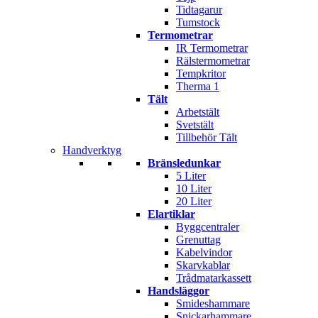
Tidtagarur
Tumstock
Termometrar
IR Termometrar
Rälstermometrar
Tempkritor
Therma 1
Tält
Arbetstält
Svetstält
Tillbehör Tält
Handverktyg
Bränsledunkar
5 Liter
10 Liter
20 Liter
Elartiklar
Byggcentraler
Grenuttag
Kabelvindor
Skarvkablar
Trådmatarkassett
Handsläggor
Smideshammare
Snickarhammare