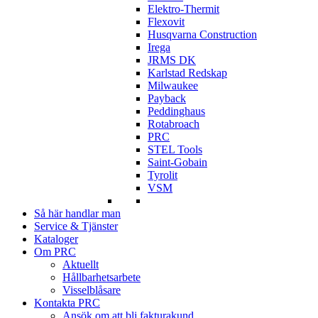
Elektro-Thermit
Flexovit
Husqvarna Construction
Irega
JRMS DK
Karlstad Redskap
Milwaukee
Payback
Peddinghaus
Rotabroach
PRC
STEL Tools
Saint-Gobain
Tyrolit
VSM
Så här handlar man
Service & Tjänster
Kataloger
Om PRC
Aktuellt
Hållbarhetsarbete
Visselblåsare
Kontakta PRC
Ansök om att bli fakturakund