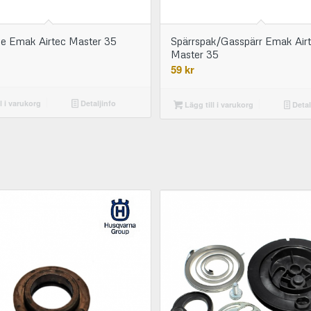
e Emak Airtec Master 35
Spärrspak/Gasspärr Emak Air
Master 35
59
kr
l i varukorg
Detaljinfo
Lägg till i varukorg
Detal