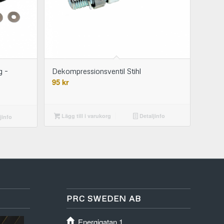
g –
Dekompressionsventil Stihl
95
kr
Lägg till i varukorg
Detaljinfo
jinfo
PRC SWEDEN AB
Energigatan 1