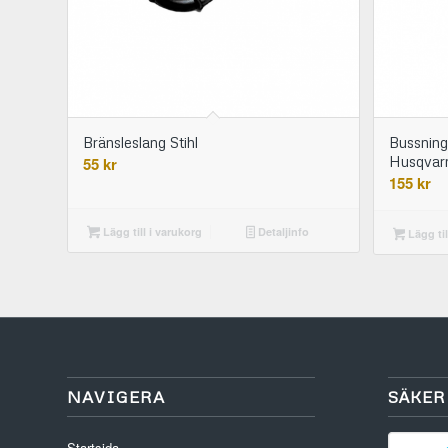
Bränsleslang Stihl
Bussning
Husqvar
55
kr
155
kr
Lägg till i varukorg
Detaljinfo
Lägg til
NAVIGERA
SÄKER
Startsida