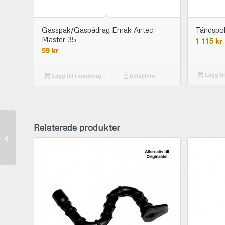
Gasspak/Gaspådrag Emak Airtec
Tändspol
Master 35
1 115
kr
59
kr
Lägg til
Lägg till i varukorg
Detaljinfo
Relaterade produkter
Tankhus Emak Airtec
Master 35