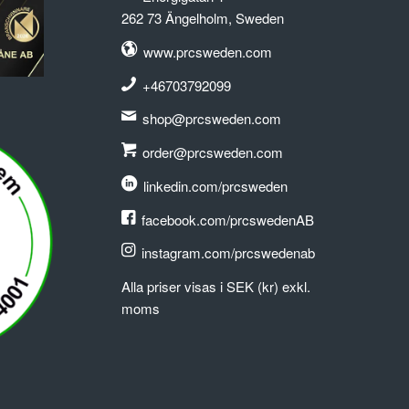
262 73 Ängelholm, Sweden
www.prcsweden.com
+46703792099
shop@prcsweden.com
order@prcsweden.com
linkedin.com/prcsweden
facebook.com/prcswedenAB
instagram.com/prcswedenab
Alla priser visas i SEK (kr) exkl.
moms