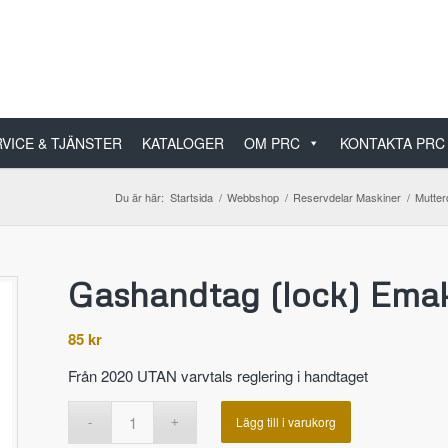
VICE & TJÄNSTER
KATALOGER
OM PRC
KONTAKTA PRC
Du är här:
Startsida
/
Webbshop
/
Reservdelar Maskiner
/
Mutter
Gashandtag (lock) Emak
85
kr
Från 2020 UTAN varvtals reglering i handtaget
Lägg till i varukorg