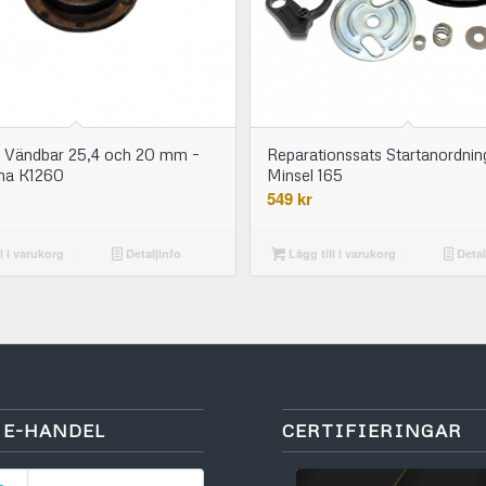
 Vändbar 25,4 och 20 mm –
Reparationssats Startanordnin
na K1260
Minsel 165
549
kr
l i varukorg
Detaljinfo
Lägg till i varukorg
Detal
 E-HANDEL
CERTIFIERINGAR