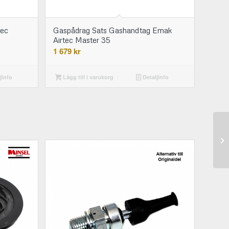
tec
Gaspådrag Sats Gashandtag Emak
Airtec Master 35
1 679
kr
jinfo
Lägg till i varukorg
Detaljinfo