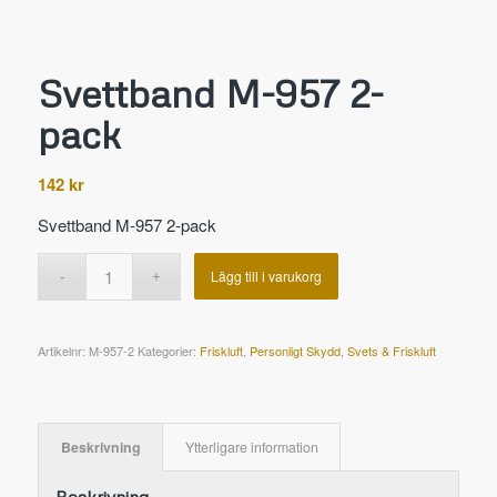
Svettband M-957 2-
pack
142
kr
Svettband M-957 2-pack
Lägg till i varukorg
Artikelnr:
M-957-2
Kategorier:
Friskluft
,
Personligt Skydd
,
Svets & Friskluft
Beskrivning
Ytterligare information
Beskrivning