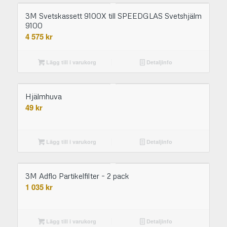
3M Svetskassett 9100X till SPEEDGLAS Svetshjälm
9100
4 575
kr
Lägg till i varukorg
Detaljinfo
Hjälmhuva
49
kr
Lägg till i varukorg
Detaljinfo
3M Adflo Partikelfilter – 2 pack
1 035
kr
Lägg till i varukorg
Detaljinfo