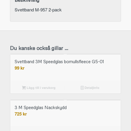
Svettband M-957 2-pack
Du kanske också gillar …
Svettband 3M Speedglas bomullsfleece G5-01
99
kr
Lägg till i varukorg
Detaljinfo
3 M Speedglas Nackskydd
725
kr