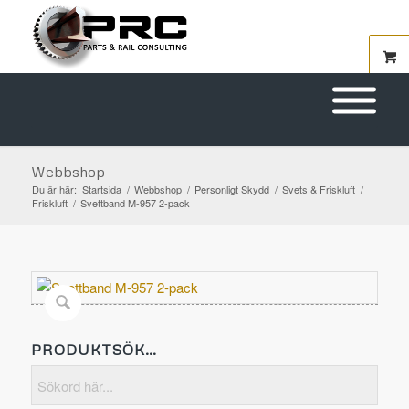
Webbshop
Du är här:
Startsida
/
Webbshop
/
Personligt Skydd
/
Svets & Friskluft
/
Friskluft
/
Svettband M-957 2-pack
PRODUKTSÖK…