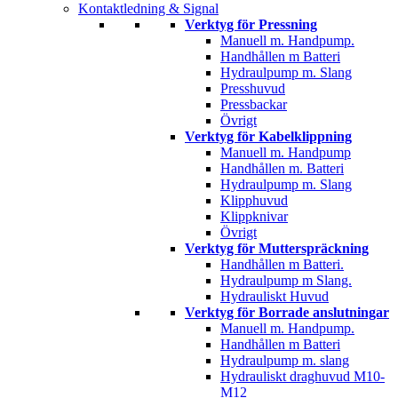
Kontaktledning & Signal
Verktyg för Pressning
Manuell m. Handpump.
Handhållen m Batteri
Hydraulpump m. Slang
Presshuvud
Pressbackar
Övrigt
Verktyg för Kabelklippning
Manuell m. Handpump
Handhållen m. Batteri
Hydraulpump m. Slang
Klipphuvud
Klippknivar
Övrigt
Verktyg för Mutterspräckning
Handhållen m Batteri.
Hydraulpump m Slang.
Hydrauliskt Huvud
Verktyg för Borrade anslutningar
Manuell m. Handpump.
Handhållen m Batteri
Hydraulpump m. slang
Hydrauliskt draghuvud M10-
M12