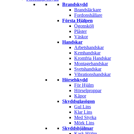
Brandskydd
Brandsläckare
Fordonshållare
Första Hjälpen
Ögonskölj
Plåster
Väskor
Handskar
Arbetshandskar
Kemhandskar
Kromfria Handskar
Montagehandskar
Svetshandskar
Vibrationshandskar
Hörselskydd
För Hjälm
Hörselproppar
Kåpor
Skyddsglasögon
Gul Lins
Klar Lins
Med Styrka
Mörk Lins
Skyddshjälmar
Kask Hjälm