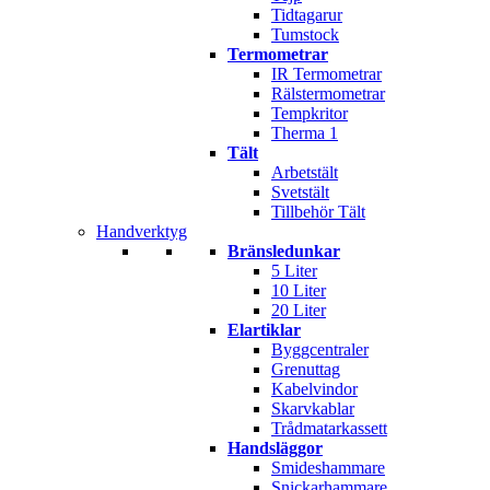
Tidtagarur
Tumstock
Termometrar
IR Termometrar
Rälstermometrar
Tempkritor
Therma 1
Tält
Arbetstält
Svetstält
Tillbehör Tält
Handverktyg
Bränsledunkar
5 Liter
10 Liter
20 Liter
Elartiklar
Byggcentraler
Grenuttag
Kabelvindor
Skarvkablar
Trådmatarkassett
Handsläggor
Smideshammare
Snickarhammare