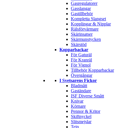
Gasregulatorer
Gasslangar
Gastillbehör
Kompletta Slangset
Kopplingar & Nipplar
Rälsförvärmare
Skärinsatser
Skärmunstycken
Skärstöd
Kopparbackar
För Gaturäl
För Kranräl
För Vignol
Tillbehör Kopparbackar
Övergångar
I Svetsarens Fickor
Bladmått
Gaständare
ISF Diverse Smått
Knivar
Körnare
Pennor & Kritor
Skiftnyckel
Slitsmejslar
Tejp