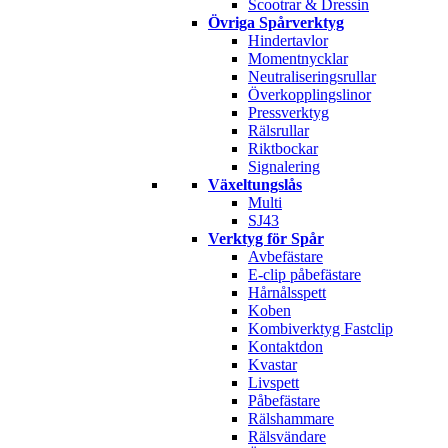
Scootrar & Dressin
Övriga Spårverktyg
Hindertavlor
Momentnycklar
Neutraliseringsrullar
Överkopplingslinor
Pressverktyg
Rälsrullar
Riktbockar
Signalering
Växeltungslås
Multi
SJ43
Verktyg för Spår
Avbefästare
E-clip påbefästare
Hårnålsspett
Koben
Kombiverktyg Fastclip
Kontaktdon
Kvastar
Livspett
Påbefästare
Rälshammare
Rälsvändare