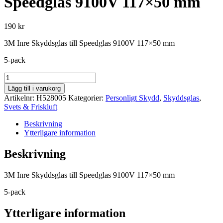
Speedglas 9100V 117×50 mm
190
kr
3M Inre Skyddsglas till Speedglas 9100V 117×50 mm
5-pack
3M
Inre
Lägg till i varukorg
Skyddsglas
Artikelnr:
H528005
Kategorier:
Personligt Skydd
,
Skyddsglas
,
till
Svets & Friskluft
Speedglas
9100V
Beskrivning
117x50
Ytterligare information
mm
mängd
Beskrivning
3M Inre Skyddsglas till Speedglas 9100V 117×50 mm
5-pack
Ytterligare information