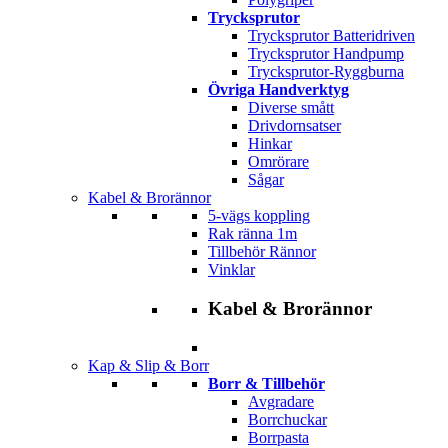
Trycksprutor
Trycksprutor Batteridriven
Trycksprutor Handpump
Trycksprutor-Ryggburna
Övriga Handverktyg
Diverse smått
Drivdornsatser
Hinkar
Omrörare
Sågar
Kabel & Brorännor
5-vägs koppling
Rak ränna 1m
Tillbehör Rännor
Vinklar
Kabel & Brorännor
Kap & Slip & Borr
Borr & Tillbehör
Avgradare
Borrchuckar
Borrpasta