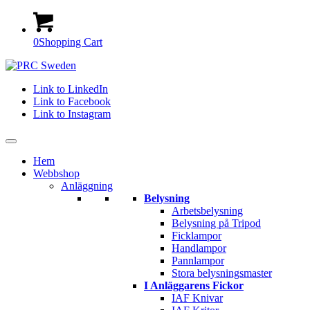
0
Shopping Cart
Link to LinkedIn
Link to Facebook
Link to Instagram
Hem
Webbshop
Anläggning
Belysning
Arbetsbelysning
Belysning på Tripod
Ficklampor
Handlampor
Pannlampor
Stora belysningsmaster
I Anläggarens Fickor
IAF Knivar