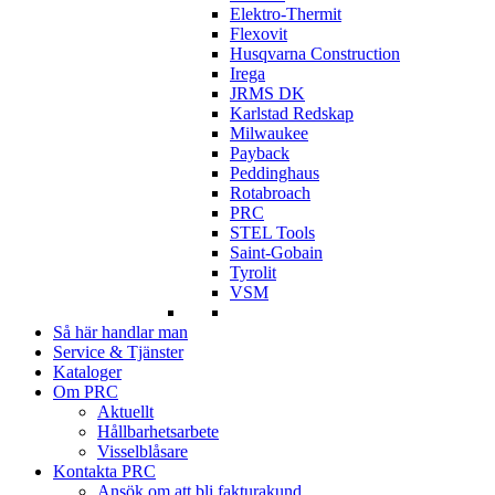
Elektro-Thermit
Flexovit
Husqvarna Construction
Irega
JRMS DK
Karlstad Redskap
Milwaukee
Payback
Peddinghaus
Rotabroach
PRC
STEL Tools
Saint-Gobain
Tyrolit
VSM
Så här handlar man
Service & Tjänster
Kataloger
Om PRC
Aktuellt
Hållbarhetsarbete
Visselblåsare
Kontakta PRC
Ansök om att bli fakturakund