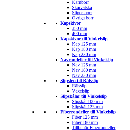
Kärnborr
Skärvätska
Slipersborr
Övriga borr
Kapskivor
350 mm
400 mm
Kapskivor till Vinkelslip
Kap 125 mm
Kap 180 mm
Kap 230 mm
Navrondeller till Vinkelslip
Nav 125 mm
Nav 180 mm
Nav 230 mm
Slipsten till Rälsslip
Rälsslip
Växelslip
Slipskålar till Vinkelslip
Slipskål 100 mm
Slipskål 125 mm
Fiberrondeller till Vinkelslip
Fiber 125 mm
Fiber 180 mm
Tillbehör Fiberrondeller