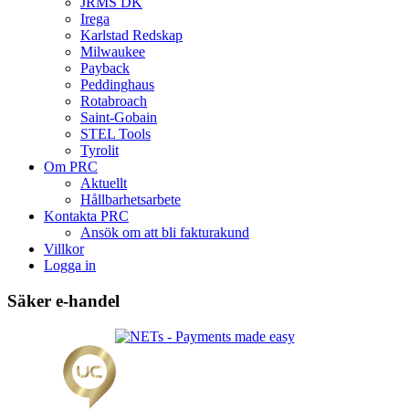
JRMS DK
Irega
Karlstad Redskap
Milwaukee
Payback
Peddinghaus
Rotabroach
Saint-Gobain
STEL Tools
Tyrolit
Om PRC
Aktuellt
Hållbarhetsarbete
Kontakta PRC
Ansök om att bli fakturakund
Villkor
Logga in
Säker e-handel