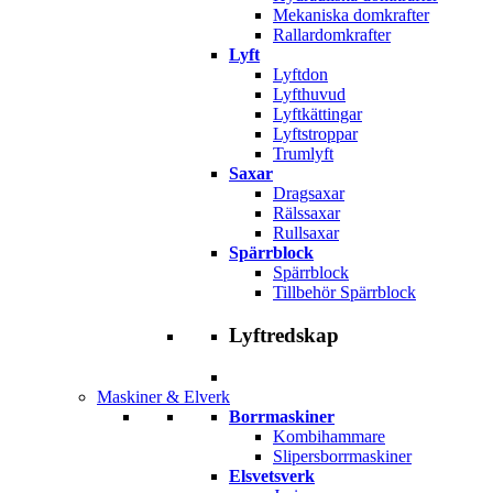
Mekaniska domkrafter
Rallardomkrafter
Lyft
Lyftdon
Lyfthuvud
Lyftkättingar
Lyftstroppar
Trumlyft
Saxar
Dragsaxar
Rälssaxar
Rullsaxar
Spärrblock
Spärrblock
Tillbehör Spärrblock
Lyftredskap
Maskiner & Elverk
Borrmaskiner
Kombihammare
Slipersborrmaskiner
Elsvetsverk