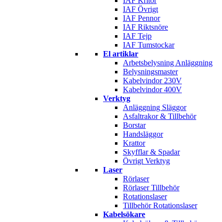
IAF Kritor
IAF Övrigt
IAF Pennor
IAF Riktsnöre
IAF Tejp
IAF Tumstockar
El artiklar
Arbetsbelysning Anläggning
Belysningsmaster
Kabelvindor 230V
Kabelvindor 400V
Verktyg
Anläggning Släggor
Asfaltrakor & Tillbehör
Borstar
Handsläggor
Krattor
Skyfflar & Spadar
Övrigt Verktyg
Laser
Rörlaser
Rörlaser Tillbehör
Rotationslaser
Tillbehör Rotationslaser
Kabelsökare