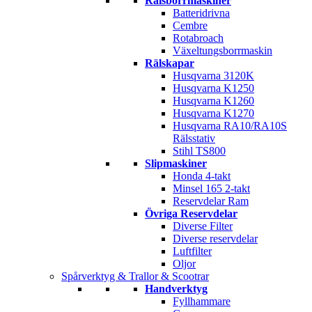
Rälsborrmaskiner
Batteridrivna
Cembre
Rotabroach
Växeltungsborrmaskin
Rälskapar
Husqvarna 3120K
Husqvarna K1250
Husqvarna K1260
Husqvarna K1270
Husqvarna RA10/RA10S
Rälsstativ
Stihl TS800
Slipmaskiner
Honda 4-takt
Minsel 165 2-takt
Reservdelar Ram
Övriga Reservdelar
Diverse Filter
Diverse reservdelar
Luftfilter
Oljor
Spårverktyg & Trallor & Scootrar
Handverktyg
Fyllhammare