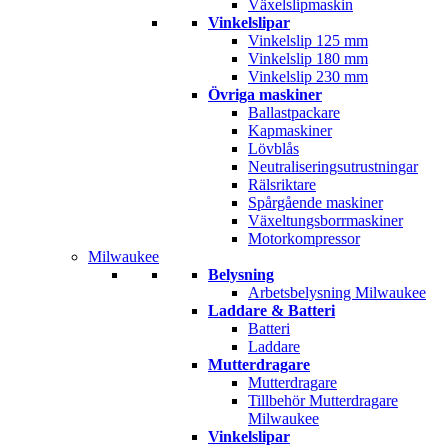
Växelslipmaskin
Vinkelslipar
Vinkelslip 125 mm
Vinkelslip 180 mm
Vinkelslip 230 mm
Övriga maskiner
Ballastpackare
Kapmaskiner
Lövblås
Neutraliseringsutrustningar
Rälsriktare
Spårgående maskiner
Växeltungsborrmaskiner
Motorkompressor
Milwaukee
Belysning
Arbetsbelysning Milwaukee
Laddare & Batteri
Batteri
Laddare
Mutterdragare
Mutterdragare
Tillbehör Mutterdragare
Milwaukee
Vinkelslipar