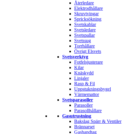
Återledare
Elektrodhållare
Skruvtvingar
Spricksökning
Svetskablar
Svetsledare
Svetspallar
Svetssug
Torrhållare
Övrigt Elsvets
Svetsverktyg
Fotfelsjusterare
Kilar
Knäskydd
Linjaler
Rasp & Fil
Uppstukningsbygel
Värmemattor
Svetsparasoller
Parasoller
Parasollhållare
Gasutrustning
Bakslag Spärr & Ventiler
Brännarset
Gashandtag