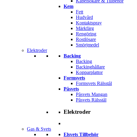
Kabelsökare & Tillbehör
Kem
Fett
Hudvård
Kontaktspray
Märkfärg
Rengöring
Rostlösare
Smörjmedel
Elektroder
Backing
Backing
Backinghållare
Kopparplattor
Formsvets
Formsvets Rälsstål
Påsvets
Påsvets Mangan
Påsvets Rälsstål
Elektroder
Gas & Svets
Elsvets Tillbehör