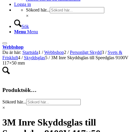
Logga in
Sökord här...
×
Sök
Menu
Menu
Webbshop
Du är här:
Startsida
1
/
Webbshop
2
/
Personligt Skydd
3
/
Svets &
Friskluft
4
/
Skyddsglas
5
/
3M Inre Skyddsglas till Speedglas 9100V
117×50 mm
Produktsök…
Sökord här...
×
3M Inre Skyddsglas till