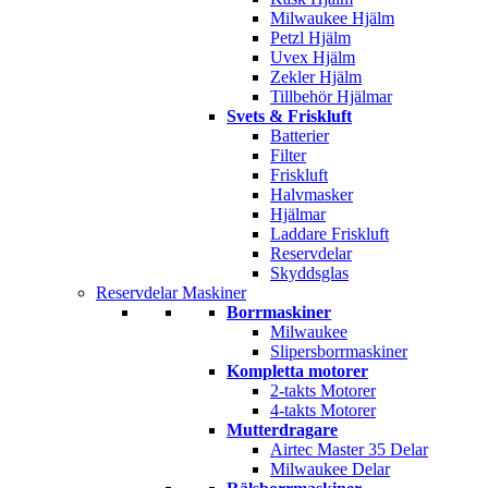
Milwaukee Hjälm
Petzl Hjälm
Uvex Hjälm
Zekler Hjälm
Tillbehör Hjälmar
Svets & Friskluft
Batterier
Filter
Friskluft
Halvmasker
Hjälmar
Laddare Friskluft
Reservdelar
Skyddsglas
Reservdelar Maskiner
Borrmaskiner
Milwaukee
Slipersborrmaskiner
Kompletta motorer
2-takts Motorer
4-takts Motorer
Mutterdragare
Airtec Master 35 Delar
Milwaukee Delar