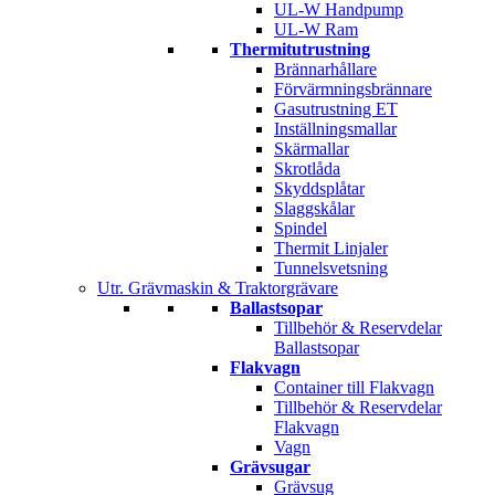
UL-W Handpump
UL-W Ram
Thermitutrustning
Brännarhållare
Förvärmningsbrännare
Gasutrustning ET
Inställningsmallar
Skärmallar
Skrotlåda
Skyddsplåtar
Slaggskålar
Spindel
Thermit Linjaler
Tunnelsvetsning
Utr. Grävmaskin & Traktorgrävare
Ballastsopar
Tillbehör & Reservdelar
Ballastsopar
Flakvagn
Container till Flakvagn
Tillbehör & Reservdelar
Flakvagn
Vagn
Grävsugar
Grävsug