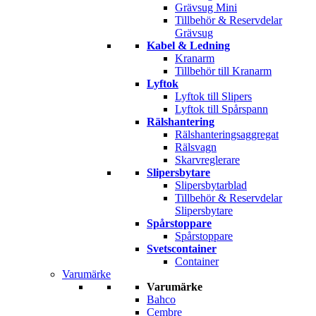
Grävsug Mini
Tillbehör & Reservdelar
Grävsug
Kabel & Ledning
Kranarm
Tillbehör till Kranarm
Lyftok
Lyftok till Slipers
Lyftok till Spårspann
Rälshantering
Rälshanteringsaggregat
Rälsvagn
Skarvreglerare
Slipersbytare
Slipersbytarblad
Tillbehör & Reservdelar
Slipersbytare
Spårstoppare
Spårstoppare
Svetscontainer
Container
Varumärke
Varumärke
Bahco
Cembre