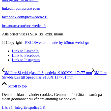
linkedin.com/prcsweden
facebook.com/prcswedenAB
instagram.com/prcswedenab
Alla priser visas i SEK (kr) exkl. moms
© Copyright -
PRC Sweden
-
made by tr3tton webdsgn
Link to LinkedIn
Link to Facebook
Link to Instagram
3M Inre Skyddsglas till Speedglas 9100XX 117×77 mm
3M Inre
Skyddsglas till Speedglas 9100X 117×61 mm
Scroll to top
Den här sidan använder cookies. Genom att fortsätta att surfa på
sidan godkänner du vår användning av cookies.
Läs vår Integritetspolicy
OK