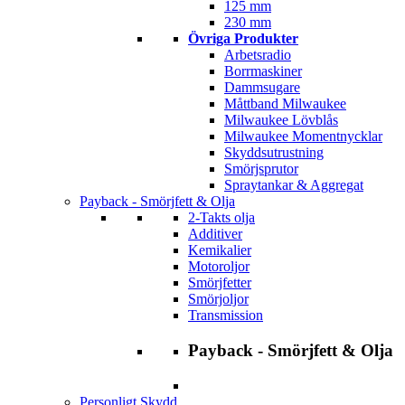
125 mm
230 mm
Övriga Produkter
Arbetsradio
Borrmaskiner
Dammsugare
Måttband Milwaukee
Milwaukee Lövblås
Milwaukee Momentnycklar
Skyddsutrustning
Smörjsprutor
Spraytankar & Aggregat
Payback - Smörjfett & Olja
2-Takts olja
Additiver
Kemikalier
Motoroljor
Smörjfetter
Smörjoljor
Transmission
Payback - Smörjfett & Olja
Personligt Skydd