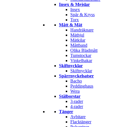
Insex & Mejslar
Insex
Spår & Kryss
Torx
Mått & Mät
Handräknare
Mäthjul
Mätkilar
Måttband
Olika Bladmått
Tumstockar
Vinkelhakar
Skiftnycklar
Skiftnycklar
Spärrnyckelsatser
Bacho
Peddinghaus
Wera
Stålborstar
3-rader
4-rader
Tänger
Avbitare
Flacktänger
Polygriper