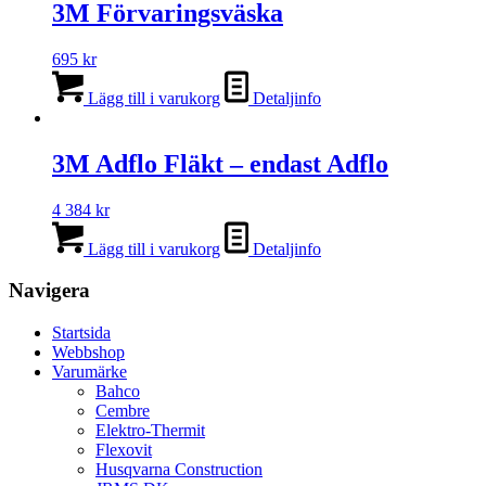
3M Förvaringsväska
695
kr
Lägg till i varukorg
Detaljinfo
3M Adflo Fläkt – endast Adflo
4 384
kr
Lägg till i varukorg
Detaljinfo
Navigera
Startsida
Webbshop
Varumärke
Bahco
Cembre
Elektro-Thermit
Flexovit
Husqvarna Construction