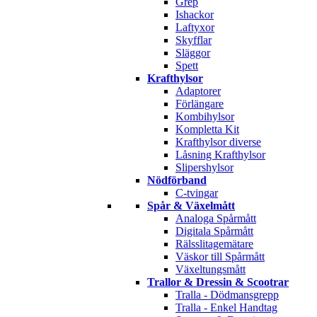
Grep
Ishackor
Laftyxor
Skyfflar
Släggor
Spett
Krafthylsor
Adaptorer
Förlängare
Kombihylsor
Kompletta Kit
Krafthylsor diverse
Låsning Krafthylsor
Slipershylsor
Nödförband
C-tvingar
Spår & Växelmått
Analoga Spårmått
Digitala Spårmått
Rälsslitagemätare
Väskor till Spårmått
Växeltungsmått
Trallor & Dressin & Scootrar
Tralla - Dödmansgrepp
Tralla - Enkel Handtag