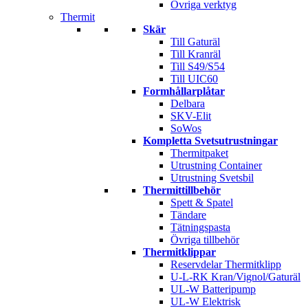
Övriga verktyg
Thermit
Skär
Till Gaturäl
Till Kranräl
Till S49/S54
Till UIC60
Formhållarplåtar
Delbara
SKV-Elit
SoWos
Kompletta Svetsutrustningar
Thermitpaket
Utrustning Container
Utrustning Svetsbil
Thermittillbehör
Spett & Spatel
Tändare
Tätningspasta
Övriga tillbehör
Thermitklippar
Reservdelar Thermitklipp
U-L-RK Kran/Vignol/Gaturäl
UL-W Batteripump
UL-W Elektrisk