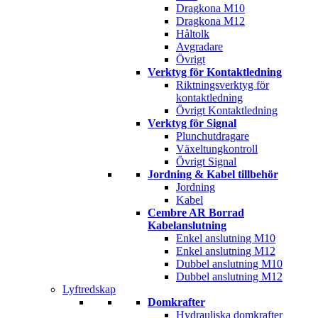
Dragkona M10
Dragkona M12
Håltolk
Avgradare
Övrigt
Verktyg för Kontaktledning
Riktningsverktyg för
kontaktledning
Övrigt Kontaktledning
Verktyg för Signal
Plunchutdragare
Växeltungkontroll
Övrigt Signal
Jordning & Kabel tillbehör
Jordning
Kabel
Cembre AR Borrad
Kabelanslutning
Enkel anslutning M10
Enkel anslutning M12
Dubbel anslutning M10
Dubbel anslutning M12
Lyftredskap
Domkrafter
Hydrauliska domkrafter