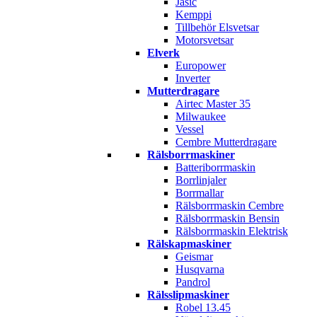
Jasic
Kemppi
Tillbehör Elsvetsar
Motorsvetsar
Elverk
Europower
Inverter
Mutterdragare
Airtec Master 35
Milwaukee
Vessel
Cembre Mutterdragare
Rälsborrmaskiner
Batteriborrmaskin
Borrlinjaler
Borrmallar
Rälsborrmaskin Cembre
Rälsborrmaskin Bensin
Rälsborrmaskin Elektrisk
Rälskapmaskiner
Geismar
Husqvarna
Pandrol
Rälsslipmaskiner
Robel 13.45