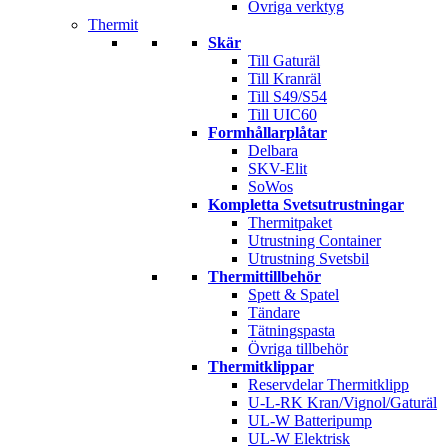
Övriga verktyg
Thermit
Skär
Till Gaturäl
Till Kranräl
Till S49/S54
Till UIC60
Formhållarplåtar
Delbara
SKV-Elit
SoWos
Kompletta Svetsutrustningar
Thermitpaket
Utrustning Container
Utrustning Svetsbil
Thermittillbehör
Spett & Spatel
Tändare
Tätningspasta
Övriga tillbehör
Thermitklippar
Reservdelar Thermitklipp
U-L-RK Kran/Vignol/Gaturäl
UL-W Batteripump
UL-W Elektrisk