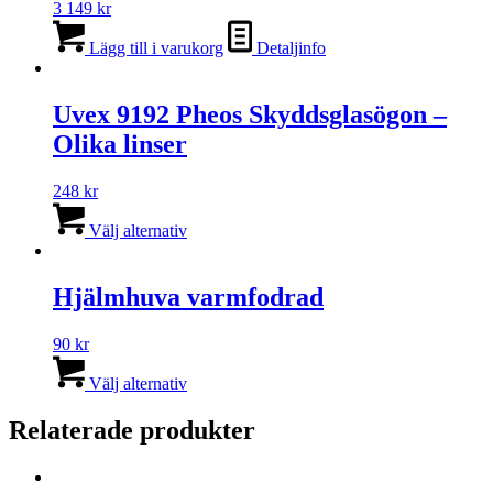
3 149
kr
Lägg till i varukorg
Detaljinfo
Uvex 9192 Pheos Skyddsglasögon –
Olika linser
248
kr
Den
här
Välj alternativ
produkten
har
flera
Hjälmhuva varmfodrad
varianter.
De
90
kr
olika
Den
alternativen
här
Välj alternativ
kan
produkten
väljas
har
Relaterade produkter
på
flera
produktsidan
varianter.
De