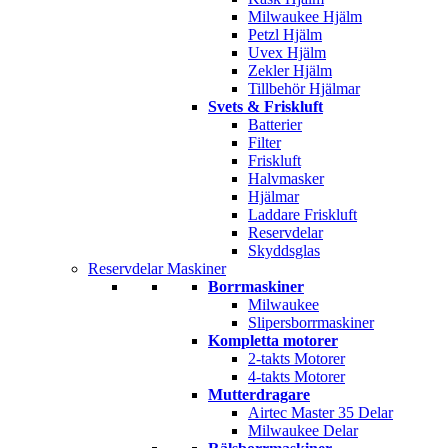
Milwaukee Hjälm
Petzl Hjälm
Uvex Hjälm
Zekler Hjälm
Tillbehör Hjälmar
Svets & Friskluft
Batterier
Filter
Friskluft
Halvmasker
Hjälmar
Laddare Friskluft
Reservdelar
Skyddsglas
Reservdelar Maskiner
Borrmaskiner
Milwaukee
Slipersborrmaskiner
Kompletta motorer
2-takts Motorer
4-takts Motorer
Mutterdragare
Airtec Master 35 Delar
Milwaukee Delar