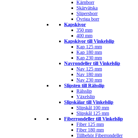
Kärnborr
Skärvätska
Slipersborr
Övriga borr
Kapskivor
350 mm
400 mm
Kapskivor till Vinkelslip
Kap 125 mm
Kap 180 mm
Kap 230 mm
Navrondeller till Vinkelslip
Nav 125 mm
Nav 180 mm
Nav 230 mm
Slipsten till Rälsslip
Rälsslip
Växelslip
Slipskålar till Vinkelslip
Slipskål 100 mm
Slipskål 125 mm
Fiberrondeller till Vinkelslip
Fiber 125 mm
Fiber 180 mm
Tillbehör Fiberrondeller