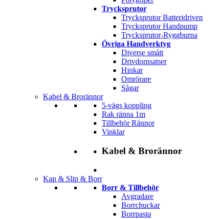
Trycksprutor
Trycksprutor Batteridriven
Trycksprutor Handpump
Trycksprutor-Ryggburna
Övriga Handverktyg
Diverse smått
Drivdornsatser
Hinkar
Omrörare
Sågar
Kabel & Brorännor
5-vägs koppling
Rak ränna 1m
Tillbehör Rännor
Vinklar
Kabel & Brorännor
Kap & Slip & Borr
Borr & Tillbehör
Avgradare
Borrchuckar
Borrpasta