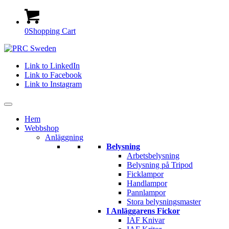
0
Shopping Cart
Link to LinkedIn
Link to Facebook
Link to Instagram
Hem
Webbshop
Anläggning
Belysning
Arbetsbelysning
Belysning på Tripod
Ficklampor
Handlampor
Pannlampor
Stora belysningsmaster
I Anläggarens Fickor
IAF Knivar