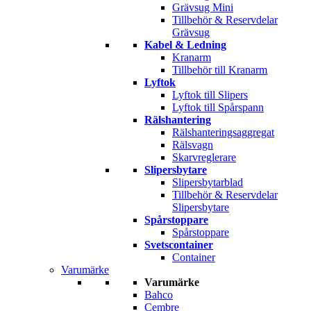
Grävsug Mini
Tillbehör & Reservdelar
Grävsug
Kabel & Ledning
Kranarm
Tillbehör till Kranarm
Lyftok
Lyftok till Slipers
Lyftok till Spårspann
Rälshantering
Rälshanteringsaggregat
Rälsvagn
Skarvreglerare
Slipersbytare
Slipersbytarblad
Tillbehör & Reservdelar
Slipersbytare
Spårstoppare
Spårstoppare
Svetscontainer
Container
Varumärke
Varumärke
Bahco
Cembre