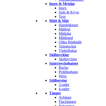
Insex & Mejslar
Insex
Spår & Kryss
Torx
Mått & Mät
Handräknare
Mäthjul
Mätkilar
Måttband
Olika Bladmått
Tumstockar
Vinkelhakar
Skiftnycklar
Skiftnycklar
Spärrnyckelsatser
Bacho
Peddinghaus
Wera
Stålborstar
3-rader
4-rader
Tänger
Avbitare
Flacktänger
Polygriper