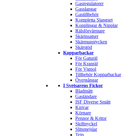
Gasregulatorer
Gasslangar
Gastillbehör
Kompletta Slangset
Kopplingar & Nipplar
Rälsförvärmare
Skärinsatser
Skärmunstycken
Skärstöd
Kopparbackar
För Gaturäl
För Kranräl
För Vignol
Tillbehör Kopparbackar
Övergångar
I Svetsarens Fickor
Bladmått
Gaständare
ISF Diverse Smått
Knivar
Körnare
Pennor & Kritor
Skiftnyckel
Slitsmejslar
Tejp