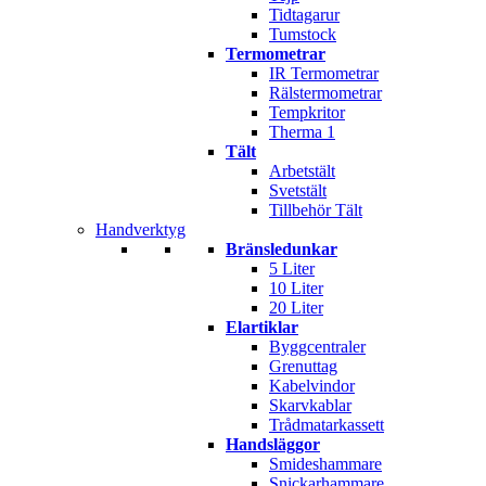
Tidtagarur
Tumstock
Termometrar
IR Termometrar
Rälstermometrar
Tempkritor
Therma 1
Tält
Arbetstält
Svetstält
Tillbehör Tält
Handverktyg
Bränsledunkar
5 Liter
10 Liter
20 Liter
Elartiklar
Byggcentraler
Grenuttag
Kabelvindor
Skarvkablar
Trådmatarkassett
Handsläggor
Smideshammare
Snickarhammare