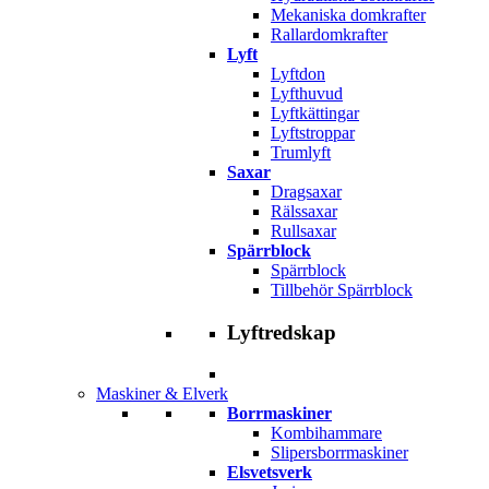
Mekaniska domkrafter
Rallardomkrafter
Lyft
Lyftdon
Lyfthuvud
Lyftkättingar
Lyftstroppar
Trumlyft
Saxar
Dragsaxar
Rälssaxar
Rullsaxar
Spärrblock
Spärrblock
Tillbehör Spärrblock
Lyftredskap
Maskiner & Elverk
Borrmaskiner
Kombihammare
Slipersborrmaskiner
Elsvetsverk