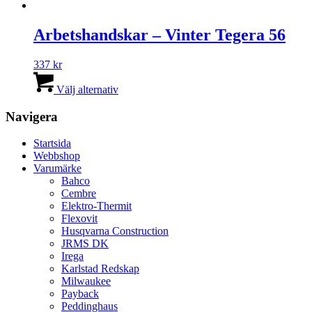
på
produkten
produktsidan
har
flera
Arbetshandskar – Vinter Tegera 56
varianter.
De
337
kr
olika
Den
alternativen
här
Välj alternativ
kan
produkten
väljas
har
Navigera
på
flera
produktsidan
varianter.
Startsida
De
Webbshop
olika
Varumärke
alternativen
Bahco
kan
Cembre
väljas
Elektro-Thermit
på
Flexovit
produktsidan
Husqvarna Construction
JRMS DK
Irega
Karlstad Redskap
Milwaukee
Payback
Peddinghaus