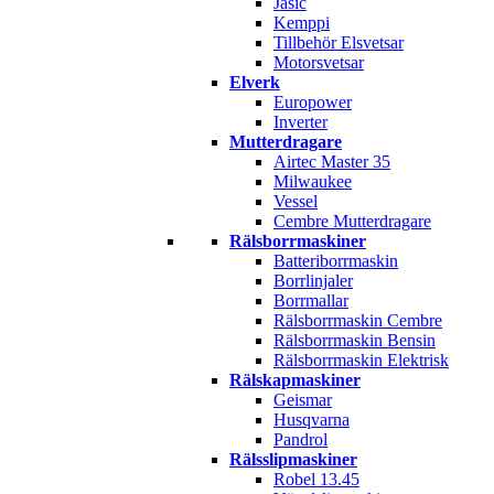
Jasic
Kemppi
Tillbehör Elsvetsar
Motorsvetsar
Elverk
Europower
Inverter
Mutterdragare
Airtec Master 35
Milwaukee
Vessel
Cembre Mutterdragare
Rälsborrmaskiner
Batteriborrmaskin
Borrlinjaler
Borrmallar
Rälsborrmaskin Cembre
Rälsborrmaskin Bensin
Rälsborrmaskin Elektrisk
Rälskapmaskiner
Geismar
Husqvarna
Pandrol
Rälsslipmaskiner
Robel 13.45