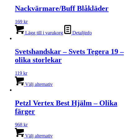
olika
Nackvärmare/Buff Blåkläder
alternativen
kan
väljas
169
kr
på
produktsidan
Lägg till i varukorg
Detaljinfo
Svetshandskar – Svets Tegera 19 –
olika storlekar
119
kr
Den
här
Välj alternativ
produkten
har
flera
Petzl Vertex Best Hjälm – Olika
varianter.
färger
De
olika
alternativen
968
kr
kan
Den
väljas
här
Välj alternativ