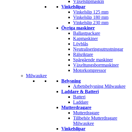
Växelslipmaskin
Vinkelslipar
Vinkelslip 125 mm
Vinkelslip 180 mm
Vinkelslip 230 mm
Övriga maskiner
Ballastpackare
Kapmaskiner
Lövblås
Neutraliseringsutrustningar
Rälsriktare
Spårgående maskiner
Växeltungsborrmaskiner
Motorkompressor
Milwaukee
Belysning
Arbetsbelysning Milwaukee
Laddare & Batteri
Batteri
Laddare
Mutterdragare
Mutterdragare
Tillbehör Mutterdragare
Milwaukee
Vinkelslipar