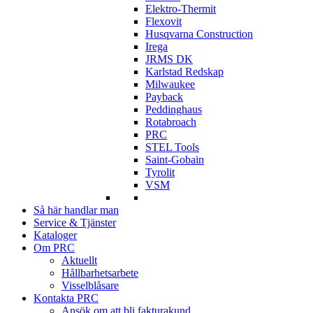
Elektro-Thermit
Flexovit
Husqvarna Construction
Irega
JRMS DK
Karlstad Redskap
Milwaukee
Payback
Peddinghaus
Rotabroach
PRC
STEL Tools
Saint-Gobain
Tyrolit
VSM
Så här handlar man
Service & Tjänster
Kataloger
Om PRC
Aktuellt
Hållbarhetsarbete
Visselblåsare
Kontakta PRC
Ansök om att bli fakturakund