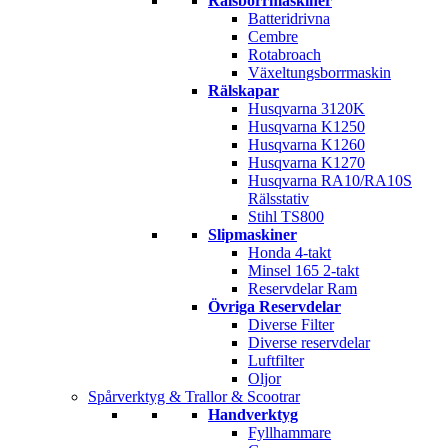
Rälsborrmaskiner
Batteridrivna
Cembre
Rotabroach
Växeltungsborrmaskin
Rälskapar
Husqvarna 3120K
Husqvarna K1250
Husqvarna K1260
Husqvarna K1270
Husqvarna RA10/RA10S
Rälsstativ
Stihl TS800
Slipmaskiner
Honda 4-takt
Minsel 165 2-takt
Reservdelar Ram
Övriga Reservdelar
Diverse Filter
Diverse reservdelar
Luftfilter
Oljor
Spårverktyg & Trallor & Scootrar
Handverktyg
Fyllhammare