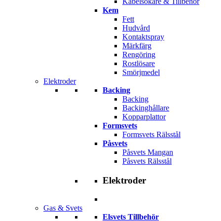
Kabelsökare & Tillbehör
Kem
Fett
Hudvård
Kontaktspray
Märkfärg
Rengöring
Rostlösare
Smörjmedel
Elektroder
Backing
Backing
Backinghållare
Kopparplattor
Formsvets
Formsvets Rälsstål
Påsvets
Påsvets Mangan
Påsvets Rälsstål
Elektroder
Gas & Svets
Elsvets Tillbehör