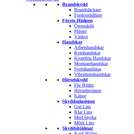
Brandskydd
Brandsläckare
Fordonshållare
Första Hjälpen
Ögonskölj
Plåster
Väskor
Handskar
Arbetshandskar
Kemhandskar
Kromfria Handskar
Montagehandskar
Svetshandskar
Vibrationshandskar
Hörselskydd
För Hjälm
Hörselproppar
Kåpor
Skyddsglasögon
Gul Lins
Klar Lins
Med Styrka
Mörk Lins
Skyddshjälmar
Kask Hjälm