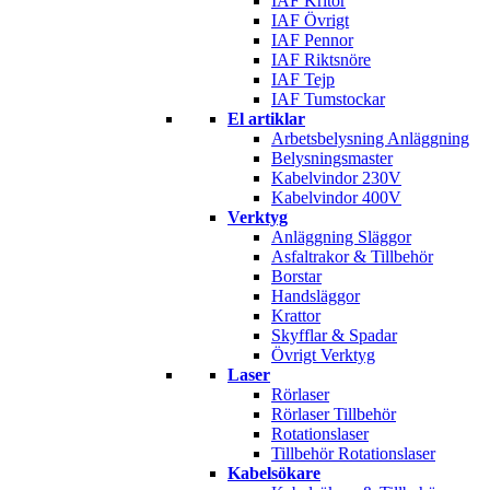
IAF Kritor
IAF Övrigt
IAF Pennor
IAF Riktsnöre
IAF Tejp
IAF Tumstockar
El artiklar
Arbetsbelysning Anläggning
Belysningsmaster
Kabelvindor 230V
Kabelvindor 400V
Verktyg
Anläggning Släggor
Asfaltrakor & Tillbehör
Borstar
Handsläggor
Krattor
Skyfflar & Spadar
Övrigt Verktyg
Laser
Rörlaser
Rörlaser Tillbehör
Rotationslaser
Tillbehör Rotationslaser
Kabelsökare