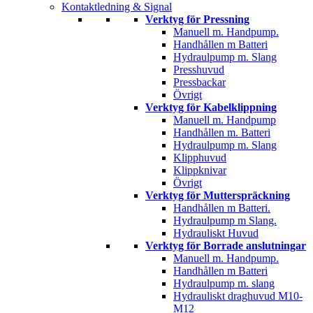
Kontaktledning & Signal
Verktyg för Pressning
Manuell m. Handpump.
Handhållen m Batteri
Hydraulpump m. Slang
Presshuvud
Pressbackar
Övrigt
Verktyg för Kabelklippning
Manuell m. Handpump
Handhållen m. Batteri
Hydraulpump m. Slang
Klipphuvud
Klippknivar
Övrigt
Verktyg för Mutterspräckning
Handhållen m Batteri.
Hydraulpump m Slang.
Hydrauliskt Huvud
Verktyg för Borrade anslutningar
Manuell m. Handpump.
Handhållen m Batteri
Hydraulpump m. slang
Hydrauliskt draghuvud M10-
M12