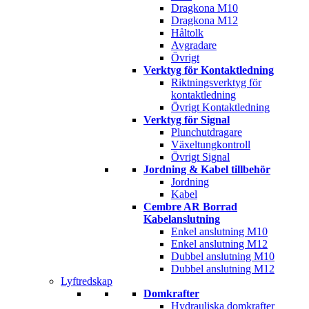
Dragkona M10
Dragkona M12
Håltolk
Avgradare
Övrigt
Verktyg för Kontaktledning
Riktningsverktyg för
kontaktledning
Övrigt Kontaktledning
Verktyg för Signal
Plunchutdragare
Växeltungkontroll
Övrigt Signal
Jordning & Kabel tillbehör
Jordning
Kabel
Cembre AR Borrad
Kabelanslutning
Enkel anslutning M10
Enkel anslutning M12
Dubbel anslutning M10
Dubbel anslutning M12
Lyftredskap
Domkrafter
Hydrauliska domkrafter