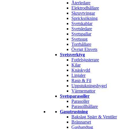
Återledare
Elektrodhållare
Skruvtvingar
Spricksökning
Svetskablar
Svetsledare
Svetspallar
Svetssug
Torrhållare
Övrigt Elsvets
Svetsverktyg
Fotfelsjusterare
Kilar
Knäskydd
Linjaler
Rasp & Fil
Uppstukningsbygel
Värmemattor
Svetsparasoller
Parasoller
Parasollhållare
Gasutrustning
Bakslag Spärr & Ventiler
Brännarset
Gashandtag