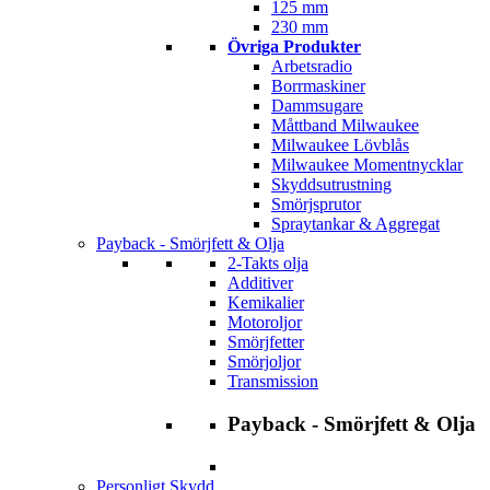
125 mm
230 mm
Övriga Produkter
Arbetsradio
Borrmaskiner
Dammsugare
Måttband Milwaukee
Milwaukee Lövblås
Milwaukee Momentnycklar
Skyddsutrustning
Smörjsprutor
Spraytankar & Aggregat
Payback - Smörjfett & Olja
2-Takts olja
Additiver
Kemikalier
Motoroljor
Smörjfetter
Smörjoljor
Transmission
Payback - Smörjfett & Olja
Personligt Skydd