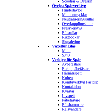
Scootrar & Dressin
Övriga Spårverktyg
Hindertavlor
Momentnycklar
Neutraliseringsrullar
Överkopplingslinor
Pressverktyg
Rälsrullar
Riktbockar
Signalering
Växeltungslås
Multi
SJ43
Verktyg för Spår
Avbefästare
E-clip påbefästare
Hårnålsspett
Koben
Kombiverktyg Fastclip
Kontaktdon
Kvastar
Livspett
Påbefästare
Rälshammare
Rälsvändare