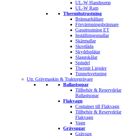
UL-W Handpump
UL-W Ram
Thermitutrustning
Brännarhållare
Förvärmningsbrännare
Gasutrustning ET
Inställningsmallar
Skärmallar
Skrotlåda
Skyddsplåtar
Slaggskålar
Spindel
Thermit Linjaler
Tunnelsvetsning
Utr. Grävmaskin & Traktorgrävare
Ballastsopar
Tillbehör & Reservdelar
Ballastsopar
Flakvagn
Container till Flakvagn
Tillbehör & Reservdelar
Flakvagn
Vagn
Grävsugar
Grävsug