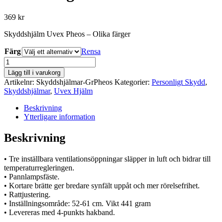
369
kr
Skyddshjälm Uvex Pheos – Olika färger
Färg
Rensa
Uvex
Pheos
Lägg till i varukorg
SK-
Artikelnr:
Skyddshjälmar-GrPheos
Kategorier:
Personligt Skydd
,
R
Skyddshjälmar
,
Uvex Hjälm
Hjälm
-
Beskrivning
Olika
Ytterligare information
färger
mängd
Beskrivning
• Tre inställbara ventilationsöppningar släpper in luft och bidrar till
temperaturregleringen.
• Pannlampsfäste.
• Kortare brätte ger bredare synfält uppåt och mer rörelsefrihet.
• Rattjustering.
• Inställningsområde: 52-61 cm. Vikt 441 gram
• Levereras med 4-punkts hakband.