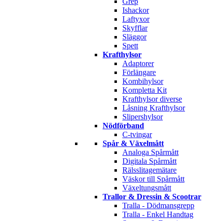
Grep
Ishackor
Laftyxor
Skyfflar
Släggor
Spett
Krafthylsor
Adaptorer
Förlängare
Kombihylsor
Kompletta Kit
Krafthylsor diverse
Låsning Krafthylsor
Slipershylsor
Nödförband
C-tvingar
Spår & Växelmått
Analoga Spårmått
Digitala Spårmått
Rälsslitagemätare
Väskor till Spårmått
Växeltungsmått
Trallor & Dressin & Scootrar
Tralla - Dödmansgrepp
Tralla - Enkel Handtag