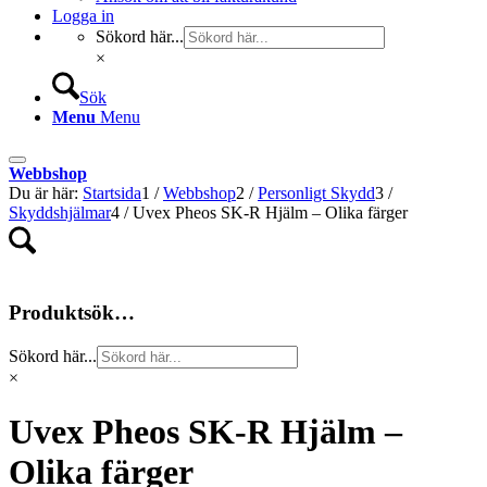
Logga in
Sökord här...
×
Sök
Menu
Menu
Webbshop
Du är här:
Startsida
1
/
Webbshop
2
/
Personligt Skydd
3
/
Skyddshjälmar
4
/
Uvex Pheos SK-R Hjälm – Olika färger
Produktsök…
Sökord här...
×
Uvex Pheos SK-R Hjälm –
Olika färger