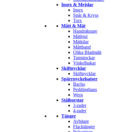
Insex & Mejslar
Insex
Spår & Kryss
Torx
Mått & Mät
Handräknare
Mäthjul
Mätkilar
Måttband
Olika Bladmått
Tumstockar
Vinkelhakar
Skiftnycklar
Skiftnycklar
Spärrnyckelsatser
Bacho
Peddinghaus
Wera
Stålborstar
3-rader
4-rader
Tänger
Avbitare
Flacktänger
Polygriper