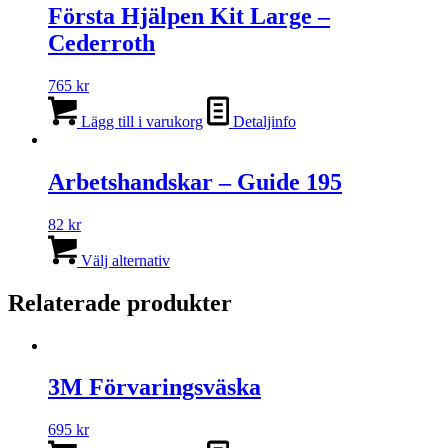
Första Hjälpen Kit Large –
Cederroth
765
kr
Lägg till i varukorg
Detaljinfo
Arbetshandskar – Guide 195
82
kr
Den
här
Välj alternativ
produkten
har
Relaterade produkter
flera
varianter.
De
olika
3M Förvaringsväska
alternativen
kan
väljas
695
kr
på