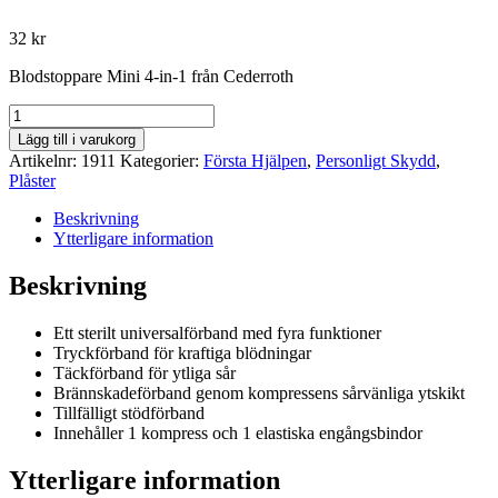
32
kr
Blodstoppare Mini 4-in-1 från Cederroth
Blodstoppare
Mini
Lägg till i varukorg
4-
Artikelnr:
1911
Kategorier:
Första Hjälpen
,
Personligt Skydd
,
in-
Plåster
1-
Cederroth
Beskrivning
mängd
Ytterligare information
Beskrivning
Ett sterilt universalförband med fyra funktioner
Tryckförband för kraftiga blödningar
Täckförband för ytliga sår
Brännskadeförband genom kompressens sårvänliga ytskikt
Tillfälligt stödförband
Innehåller 1 kompress och 1 elastiska engångsbindor
Ytterligare information