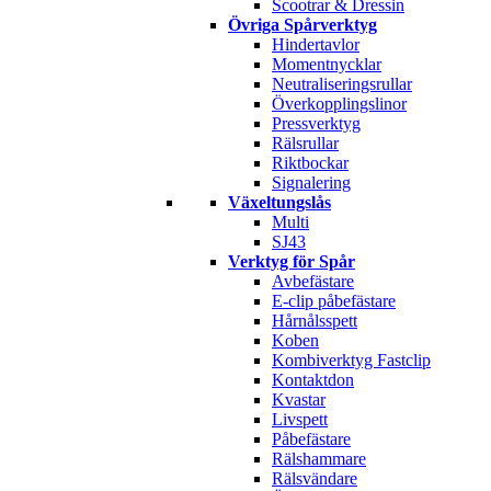
Scootrar & Dressin
Övriga Spårverktyg
Hindertavlor
Momentnycklar
Neutraliseringsrullar
Överkopplingslinor
Pressverktyg
Rälsrullar
Riktbockar
Signalering
Växeltungslås
Multi
SJ43
Verktyg för Spår
Avbefästare
E-clip påbefästare
Hårnålsspett
Koben
Kombiverktyg Fastclip
Kontaktdon
Kvastar
Livspett
Påbefästare
Rälshammare
Rälsvändare