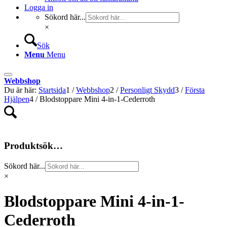
Logga in
Sökord här...
×
Sök
Menu
Menu
Webbshop
Du är här:
Startsida
1
/
Webbshop
2
/
Personligt Skydd
3
/
Första
Hjälpen
4
/
Blodstoppare Mini 4-in-1-Cederroth
Produktsök…
Sökord här...
×
Blodstoppare Mini 4-in-1-
Cederroth