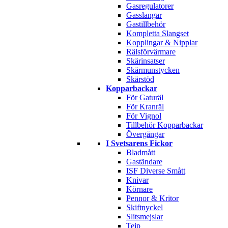
Gasregulatorer
Gasslangar
Gastillbehör
Kompletta Slangset
Kopplingar & Nipplar
Rälsförvärmare
Skärinsatser
Skärmunstycken
Skärstöd
Kopparbackar
För Gaturäl
För Kranräl
För Vignol
Tillbehör Kopparbackar
Övergångar
I Svetsarens Fickor
Bladmått
Gaständare
ISF Diverse Smått
Knivar
Körnare
Pennor & Kritor
Skiftnyckel
Slitsmejslar
Tejp