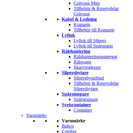
Grävsug Mini
Tillbehör & Reservdelar
Grävsug
Kabel & Ledning
Kranarm
Tillbehör till Kranarm
Lyftok
Lyftok till Slipers
Lyftok till Spårspann
Rälshantering
Rälshanteringsaggregat
Rälsvagn
Skarvreglerare
Slipersbytare
Slipersbytarblad
Tillbehör & Reservdelar
Slipersbytare
Spårstoppare
Spårstoppare
Svetscontainer
Container
Varumärke
Varumärke
Bahco
Cembre