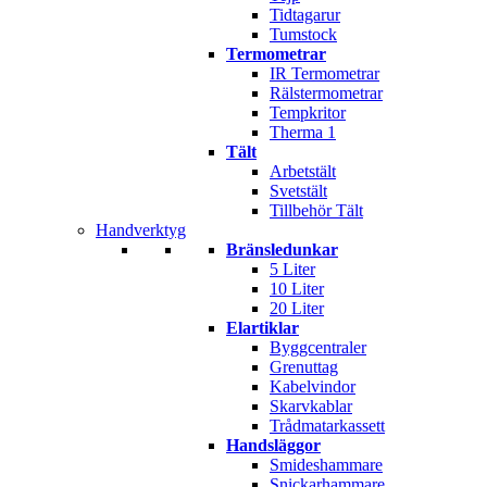
Tidtagarur
Tumstock
Termometrar
IR Termometrar
Rälstermometrar
Tempkritor
Therma 1
Tält
Arbetstält
Svetstält
Tillbehör Tält
Handverktyg
Bränsledunkar
5 Liter
10 Liter
20 Liter
Elartiklar
Byggcentraler
Grenuttag
Kabelvindor
Skarvkablar
Trådmatarkassett
Handsläggor
Smideshammare
Snickarhammare