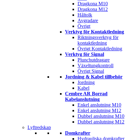
Dragkona M10
Dragkona M12
Håltolk
Avgradare
Övrigt
Verktyg för Kontaktledning
Riktningsverktyg för
kontaktledning
Övrigt Kontaktledning
Verktyg för Signal
Plunchutdragare
Växeltungkontroll
Övrigt Signal
Jordning & Kabel tillbehör
Jordning
Kabel
Cembre AR Borrad
Kabelanslutning
Enkel anslutning M10
Enkel anslutning M12
Dubbel anslutning M10
Dubbel anslutning M12
Lyftredskap
Domkrafter
Hydrauliska domkrafter