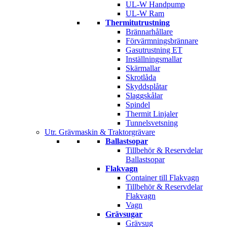
UL-W Handpump
UL-W Ram
Thermitutrustning
Brännarhållare
Förvärmningsbrännare
Gasutrustning ET
Inställningsmallar
Skärmallar
Skrotlåda
Skyddsplåtar
Slaggskålar
Spindel
Thermit Linjaler
Tunnelsvetsning
Utr. Grävmaskin & Traktorgrävare
Ballastsopar
Tillbehör & Reservdelar
Ballastsopar
Flakvagn
Container till Flakvagn
Tillbehör & Reservdelar
Flakvagn
Vagn
Grävsugar
Grävsug