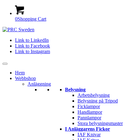
0
Shopping Cart
Link to LinkedIn
Link to Facebook
Link to Instagram
Hem
Webbshop
Anläggning
Belysning
Arbetsbelysning
Belysning på Tripod
Ficklampor
Handlampor
Pannlampor
Stora belysningsmaster
I Anläggarens Fickor
IAF Knivar