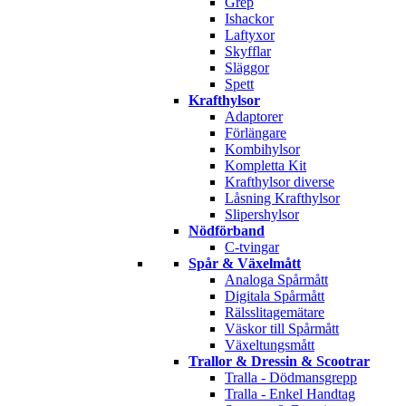
Grep
Ishackor
Laftyxor
Skyfflar
Släggor
Spett
Krafthylsor
Adaptorer
Förlängare
Kombihylsor
Kompletta Kit
Krafthylsor diverse
Låsning Krafthylsor
Slipershylsor
Nödförband
C-tvingar
Spår & Växelmått
Analoga Spårmått
Digitala Spårmått
Rälsslitagemätare
Väskor till Spårmått
Växeltungsmått
Trallor & Dressin & Scootrar
Tralla - Dödmansgrepp
Tralla - Enkel Handtag