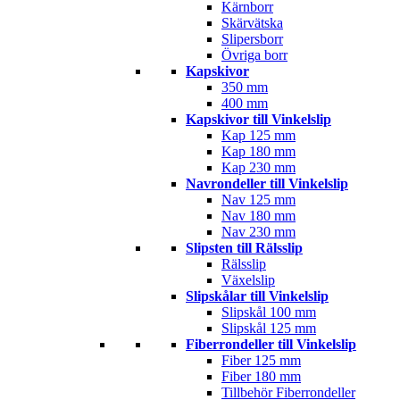
Kärnborr
Skärvätska
Slipersborr
Övriga borr
Kapskivor
350 mm
400 mm
Kapskivor till Vinkelslip
Kap 125 mm
Kap 180 mm
Kap 230 mm
Navrondeller till Vinkelslip
Nav 125 mm
Nav 180 mm
Nav 230 mm
Slipsten till Rälsslip
Rälsslip
Växelslip
Slipskålar till Vinkelslip
Slipskål 100 mm
Slipskål 125 mm
Fiberrondeller till Vinkelslip
Fiber 125 mm
Fiber 180 mm
Tillbehör Fiberrondeller