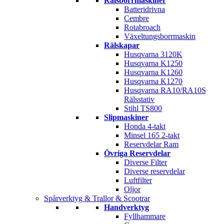
Rälsborrmaskiner
Batteridrivna
Cembre
Rotabroach
Växeltungsborrmaskin
Rälskapar
Husqvarna 3120K
Husqvarna K1250
Husqvarna K1260
Husqvarna K1270
Husqvarna RA10/RA10S
Rälsstativ
Stihl TS800
Slipmaskiner
Honda 4-takt
Minsel 165 2-takt
Reservdelar Ram
Övriga Reservdelar
Diverse Filter
Diverse reservdelar
Luftfilter
Oljor
Spårverktyg & Trallor & Scootrar
Handverktyg
Fyllhammare