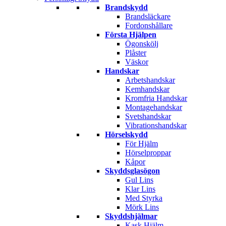
Brandskydd
Brandsläckare
Fordonshållare
Första Hjälpen
Ögonskölj
Plåster
Väskor
Handskar
Arbetshandskar
Kemhandskar
Kromfria Handskar
Montagehandskar
Svetshandskar
Vibrationshandskar
Hörselskydd
För Hjälm
Hörselproppar
Kåpor
Skyddsglasögon
Gul Lins
Klar Lins
Med Styrka
Mörk Lins
Skyddshjälmar
Kask Hjälm