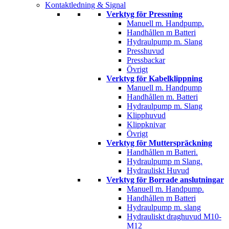
Kontaktledning & Signal
Verktyg för Pressning
Manuell m. Handpump.
Handhållen m Batteri
Hydraulpump m. Slang
Presshuvud
Pressbackar
Övrigt
Verktyg för Kabelklippning
Manuell m. Handpump
Handhållen m. Batteri
Hydraulpump m. Slang
Klipphuvud
Klippknivar
Övrigt
Verktyg för Mutterspräckning
Handhållen m Batteri.
Hydraulpump m Slang.
Hydrauliskt Huvud
Verktyg för Borrade anslutningar
Manuell m. Handpump.
Handhållen m Batteri
Hydraulpump m. slang
Hydrauliskt draghuvud M10-
M12