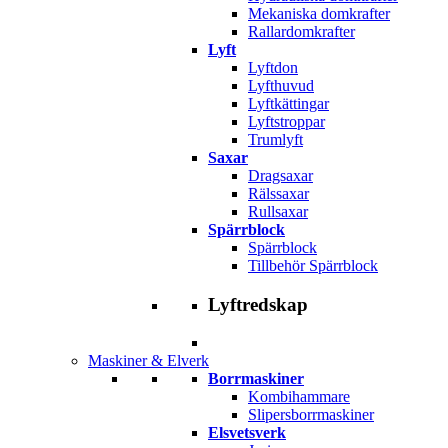
Mekaniska domkrafter
Rallardomkrafter
Lyft
Lyftdon
Lyfthuvud
Lyftkättingar
Lyftstroppar
Trumlyft
Saxar
Dragsaxar
Rälssaxar
Rullsaxar
Spärrblock
Spärrblock
Tillbehör Spärrblock
Lyftredskap
Maskiner & Elverk
Borrmaskiner
Kombihammare
Slipersborrmaskiner
Elsvetsverk