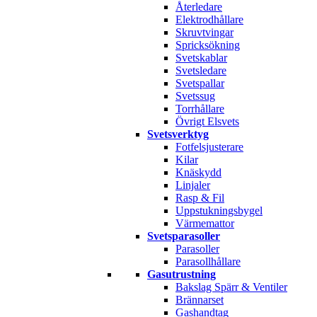
Återledare
Elektrodhållare
Skruvtvingar
Spricksökning
Svetskablar
Svetsledare
Svetspallar
Svetssug
Torrhållare
Övrigt Elsvets
Svetsverktyg
Fotfelsjusterare
Kilar
Knäskydd
Linjaler
Rasp & Fil
Uppstukningsbygel
Värmemattor
Svetsparasoller
Parasoller
Parasollhållare
Gasutrustning
Bakslag Spärr & Ventiler
Brännarset
Gashandtag