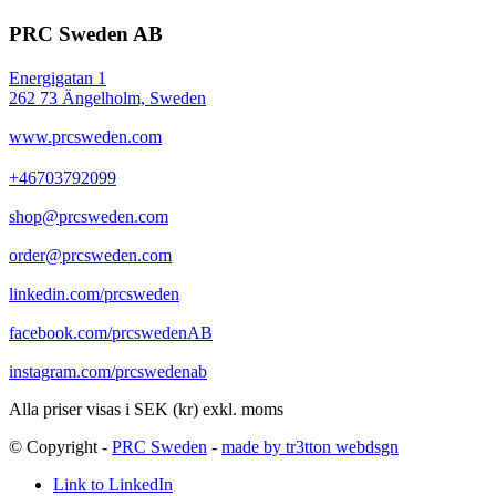
PRC Sweden AB
Energigatan 1
262 73 Ängelholm, Sweden
www.prcsweden.com
+46703792099
shop@prcsweden.com
order@prcsweden.com
linkedin.com/prcsweden
facebook.com/prcswedenAB
instagram.com/prcswedenab
Alla priser visas i SEK (kr) exkl. moms
© Copyright -
PRC Sweden
-
made by tr3tton webdsgn
Link to LinkedIn