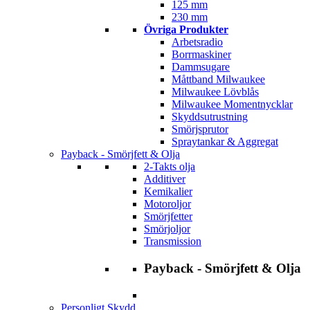
125 mm
230 mm
Övriga Produkter
Arbetsradio
Borrmaskiner
Dammsugare
Måttband Milwaukee
Milwaukee Lövblås
Milwaukee Momentnycklar
Skyddsutrustning
Smörjsprutor
Spraytankar & Aggregat
Payback - Smörjfett & Olja
2-Takts olja
Additiver
Kemikalier
Motoroljor
Smörjfetter
Smörjoljor
Transmission
Payback - Smörjfett & Olja
Personligt Skydd