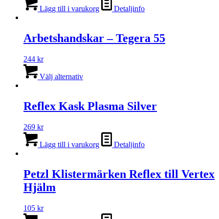
produktsidan
Lägg till i varukorg
Detaljinfo
Arbetshandskar – Tegera 55
244
kr
Den
här
Välj alternativ
produkten
har
flera
Reflex Kask Plasma Silver
varianter.
De
269
kr
olika
alternativen
Lägg till i varukorg
Detaljinfo
kan
väljas
på
Petzl Klistermärken Reflex till Vertex
produktsidan
Hjälm
105
kr