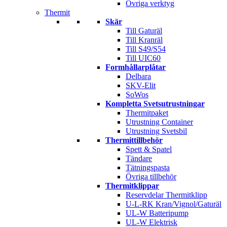
Övriga verktyg
Thermit
Skär
Till Gaturäl
Till Kranräl
Till S49/S54
Till UIC60
Formhållarplåtar
Delbara
SKV-Elit
SoWos
Kompletta Svetsutrustningar
Thermitpaket
Utrustning Container
Utrustning Svetsbil
Thermittillbehör
Spett & Spatel
Tändare
Tätningspasta
Övriga tillbehör
Thermitklippar
Reservdelar Thermitklipp
U-L-RK Kran/Vignol/Gaturäl
UL-W Batteripump
UL-W Elektrisk