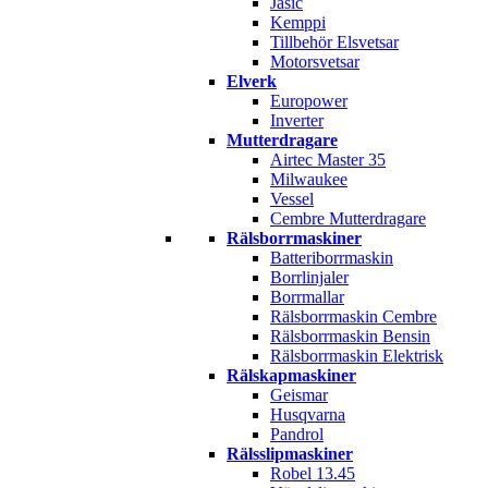
Jasic
Kemppi
Tillbehör Elsvetsar
Motorsvetsar
Elverk
Europower
Inverter
Mutterdragare
Airtec Master 35
Milwaukee
Vessel
Cembre Mutterdragare
Rälsborrmaskiner
Batteriborrmaskin
Borrlinjaler
Borrmallar
Rälsborrmaskin Cembre
Rälsborrmaskin Bensin
Rälsborrmaskin Elektrisk
Rälskapmaskiner
Geismar
Husqvarna
Pandrol
Rälsslipmaskiner
Robel 13.45