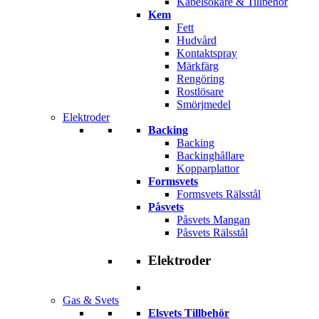
Kabelsökare & Tillbehör
Kem
Fett
Hudvård
Kontaktspray
Märkfärg
Rengöring
Rostlösare
Smörjmedel
Elektroder
Backing
Backing
Backinghållare
Kopparplattor
Formsvets
Formsvets Rälsstål
Påsvets
Påsvets Mangan
Påsvets Rälsstål
Elektroder
Gas & Svets
Elsvets Tillbehör