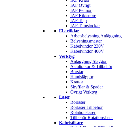
IAF Kritor
IAF Övrigt
IAF Pennor
IAF Riktsnöre
IAF Tejp
IAF Tumstockar
El artiklar
Arbetsbelysning Anläggning
Belysningsmaster
Kabelvindor 230V
Kabelvindor 400V
Verktyg
Anläggning Släggor
Asfaltrakor & Tillbehör
Borstar
Handsläggor
Krattor
Skyfflar & Spadar
Övrigt Verktyg
Laser
Rörlaser
Rörlaser Tillbehör
Rotationslaser
Tillbehör Rotationslaser
Kabelsökare