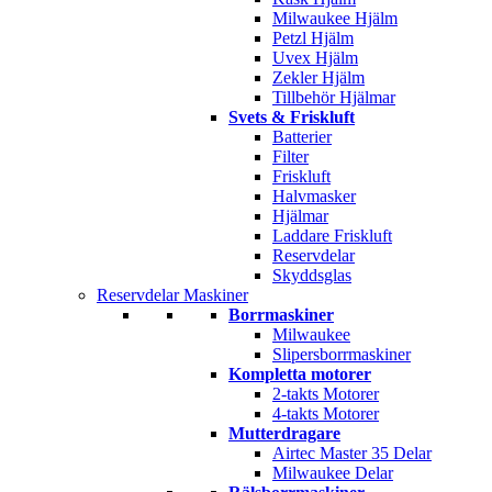
Milwaukee Hjälm
Petzl Hjälm
Uvex Hjälm
Zekler Hjälm
Tillbehör Hjälmar
Svets & Friskluft
Batterier
Filter
Friskluft
Halvmasker
Hjälmar
Laddare Friskluft
Reservdelar
Skyddsglas
Reservdelar Maskiner
Borrmaskiner
Milwaukee
Slipersborrmaskiner
Kompletta motorer
2-takts Motorer
4-takts Motorer
Mutterdragare
Airtec Master 35 Delar
Milwaukee Delar