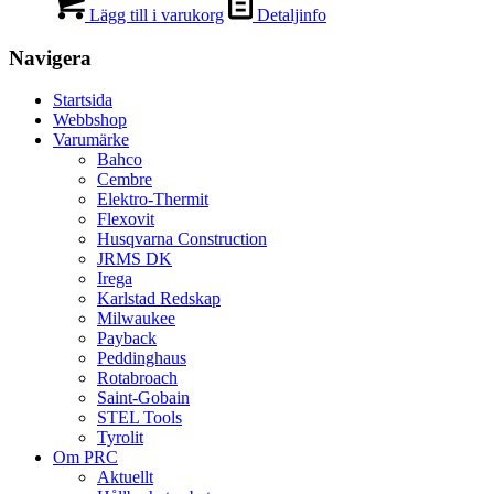
Lägg till i varukorg
Detaljinfo
Navigera
Startsida
Webbshop
Varumärke
Bahco
Cembre
Elektro-Thermit
Flexovit
Husqvarna Construction
JRMS DK
Irega
Karlstad Redskap
Milwaukee
Payback
Peddinghaus
Rotabroach
Saint-Gobain
STEL Tools
Tyrolit
Om PRC
Aktuellt