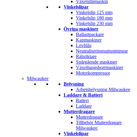
Växelslipmaskin
Vinkelslipar
Vinkelslip 125 mm
Vinkelslip 180 mm
Vinkelslip 230 mm
Övriga maskiner
Ballastpackare
Kapmaskiner
Lövblås
Neutraliseringsutrustningar
Rälsriktare
Spårgående maskiner
Växeltungsborrmaskiner
Motorkompressor
Milwaukee
Belysning
Arbetsbelysning Milwaukee
Laddare & Batteri
Batteri
Laddare
Mutterdragare
Mutterdragare
Tillbehör Mutterdragare
Milwaukee
Vinkelslipar