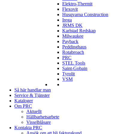
Elektro-Thermit
Flexovit
Husqvarna Construction
Irega
JRMS DK
Karlstad Redskap
Milwaukee
Payback
Peddinghaus
Rotabroach
PRC
STEL Tools
Saint-Gobain
Tyrolit
VSM
Så här handlar man
Service & Tjänster
Kataloger
Om PRC
Aktuellt
Hållbarhetsarbete
Visselblåsare
Kontakta PRC
Ansök om att bli fakturakund