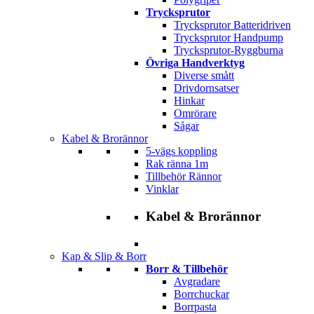
Trycksprutor
Trycksprutor Batteridriven
Trycksprutor Handpump
Trycksprutor-Ryggburna
Övriga Handverktyg
Diverse smått
Drivdornsatser
Hinkar
Omrörare
Sågar
Kabel & Brorännor
5-vägs koppling
Rak ränna 1m
Tillbehör Rännor
Vinklar
Kabel & Brorännor
Kap & Slip & Borr
Borr & Tillbehör
Avgradare
Borrchuckar
Borrpasta