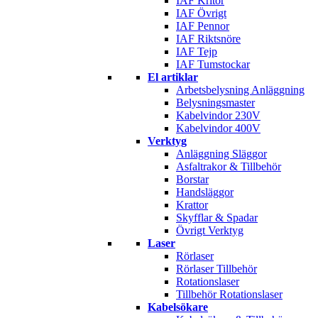
IAF Kritor
IAF Övrigt
IAF Pennor
IAF Riktsnöre
IAF Tejp
IAF Tumstockar
El artiklar
Arbetsbelysning Anläggning
Belysningsmaster
Kabelvindor 230V
Kabelvindor 400V
Verktyg
Anläggning Släggor
Asfaltrakor & Tillbehör
Borstar
Handsläggor
Krattor
Skyfflar & Spadar
Övrigt Verktyg
Laser
Rörlaser
Rörlaser Tillbehör
Rotationslaser
Tillbehör Rotationslaser
Kabelsökare