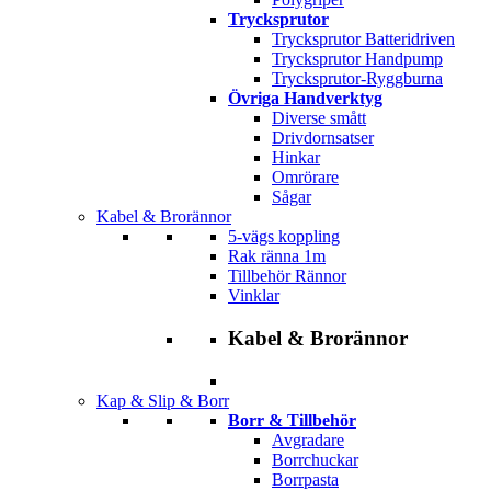
Trycksprutor
Trycksprutor Batteridriven
Trycksprutor Handpump
Trycksprutor-Ryggburna
Övriga Handverktyg
Diverse smått
Drivdornsatser
Hinkar
Omrörare
Sågar
Kabel & Brorännor
5-vägs koppling
Rak ränna 1m
Tillbehör Rännor
Vinklar
Kabel & Brorännor
Kap & Slip & Borr
Borr & Tillbehör
Avgradare
Borrchuckar
Borrpasta