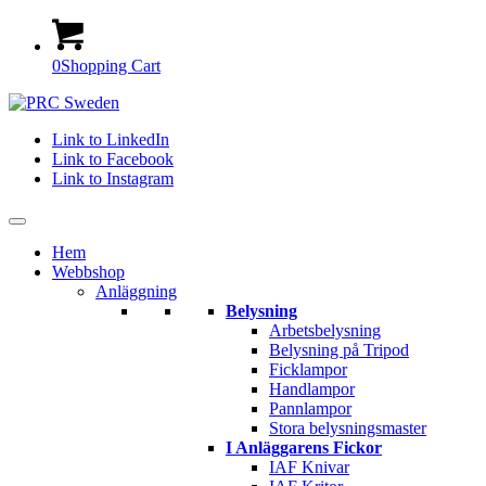
0
Shopping Cart
Link to LinkedIn
Link to Facebook
Link to Instagram
Hem
Webbshop
Anläggning
Belysning
Arbetsbelysning
Belysning på Tripod
Ficklampor
Handlampor
Pannlampor
Stora belysningsmaster
I Anläggarens Fickor
IAF Knivar