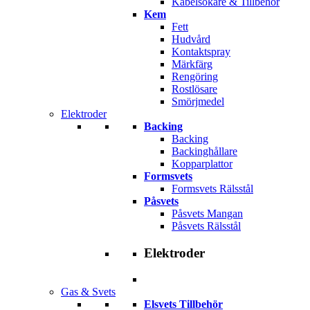
Kabelsökare & Tillbehör
Kem
Fett
Hudvård
Kontaktspray
Märkfärg
Rengöring
Rostlösare
Smörjmedel
Elektroder
Backing
Backing
Backinghållare
Kopparplattor
Formsvets
Formsvets Rälsstål
Påsvets
Påsvets Mangan
Påsvets Rälsstål
Elektroder
Gas & Svets
Elsvets Tillbehör