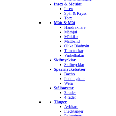
Insex & Mejslar
Insex
Spår & Kryss
Torx
Mått & Mät
Handräknare
Mäthjul
Mätkilar
Måttband
Olika Bladmått
Tumstockar
Vinkelhakar
Skiftnycklar
Skiftnycklar
Spärrnyckelsatser
Bacho
Peddinghaus
Wera
Stålborstar
3-rader
4-rader
Tänger
Avbitare
Flacktänger
Polygriper