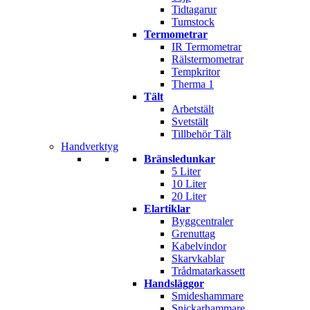
Tidtagarur
Tumstock
Termometrar
IR Termometrar
Rälstermometrar
Tempkritor
Therma 1
Tält
Arbetstält
Svetstält
Tillbehör Tält
Handverktyg
Bränsledunkar
5 Liter
10 Liter
20 Liter
Elartiklar
Byggcentraler
Grenuttag
Kabelvindor
Skarvkablar
Trådmatarkassett
Handsläggor
Smideshammare
Snickarhammare