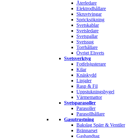
Återledare
Elektrodhållare
Skruvtvingar
Spricksökning
Svetskablar
Svetsledare
Svetspallar
Svetssug
Torrhållare
Övrigt Elsvets
Svetsverktyg
Fotfelsjusterare
Kilar
Knäskydd
Linjaler
Rasp & Fil
Uppstukningsbygel
Värmemattor
Svetsparasoller
Parasoller
Parasollhållare
Gasutrustning
Bakslag Spärr & Ventiler
Brännarset
Gashandtag