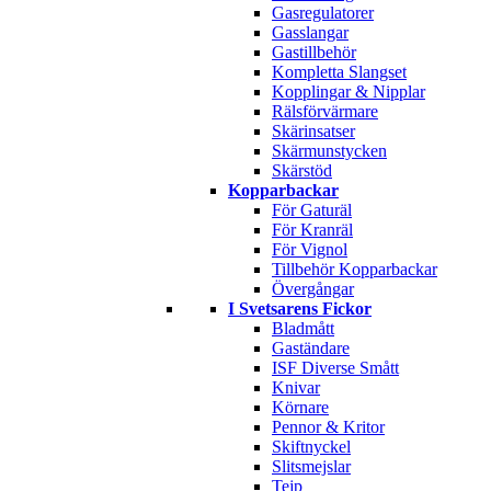
Gasregulatorer
Gasslangar
Gastillbehör
Kompletta Slangset
Kopplingar & Nipplar
Rälsförvärmare
Skärinsatser
Skärmunstycken
Skärstöd
Kopparbackar
För Gaturäl
För Kranräl
För Vignol
Tillbehör Kopparbackar
Övergångar
I Svetsarens Fickor
Bladmått
Gaständare
ISF Diverse Smått
Knivar
Körnare
Pennor & Kritor
Skiftnyckel
Slitsmejslar
Tejp