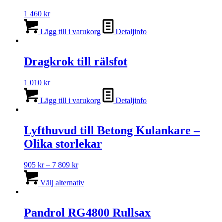
1 460
kr
Lägg till i varukorg
Detaljinfo
Dragkrok till rälsfot
1 010
kr
Lägg till i varukorg
Detaljinfo
Lyfthuvud till Betong Kulankare –
Olika storlekar
Prisintervall:
905
kr
–
7 809
kr
905 kr
Den
till
här
Välj alternativ
7
produkten
809 kr
har
flera
Pandrol RG4800 Rullsax
varianter.