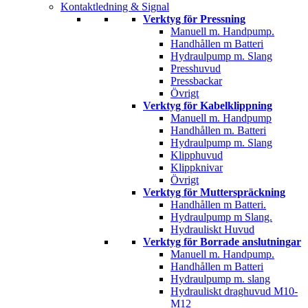
Kontaktledning & Signal
Verktyg för Pressning
Manuell m. Handpump.
Handhållen m Batteri
Hydraulpump m. Slang
Presshuvud
Pressbackar
Övrigt
Verktyg för Kabelklippning
Manuell m. Handpump
Handhållen m. Batteri
Hydraulpump m. Slang
Klipphuvud
Klippknivar
Övrigt
Verktyg för Mutterspräckning
Handhållen m Batteri.
Hydraulpump m Slang.
Hydrauliskt Huvud
Verktyg för Borrade anslutningar
Manuell m. Handpump.
Handhållen m Batteri
Hydraulpump m. slang
Hydrauliskt draghuvud M10-
M12