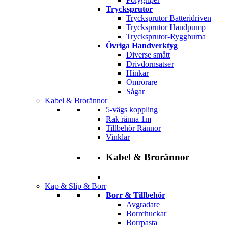
Trycksprutor
Trycksprutor Batteridriven
Trycksprutor Handpump
Trycksprutor-Ryggburna
Övriga Handverktyg
Diverse smått
Drivdornsatser
Hinkar
Omrörare
Sågar
Kabel & Brorännor
5-vägs koppling
Rak ränna 1m
Tillbehör Rännor
Vinklar
Kabel & Brorännor
Kap & Slip & Borr
Borr & Tillbehör
Avgradare
Borrchuckar
Borrpasta