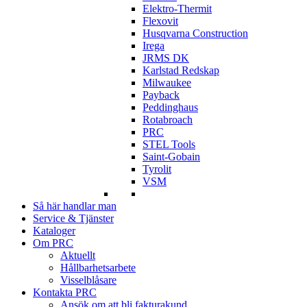
Elektro-Thermit
Flexovit
Husqvarna Construction
Irega
JRMS DK
Karlstad Redskap
Milwaukee
Payback
Peddinghaus
Rotabroach
PRC
STEL Tools
Saint-Gobain
Tyrolit
VSM
Så här handlar man
Service & Tjänster
Kataloger
Om PRC
Aktuellt
Hållbarhetsarbete
Visselblåsare
Kontakta PRC
Ansök om att bli fakturakund