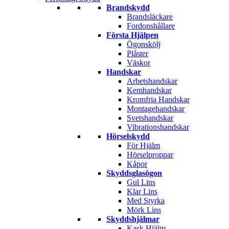
Brandskydd
Brandsläckare
Fordonshållare
Första Hjälpen
Ögonskölj
Plåster
Väskor
Handskar
Arbetshandskar
Kemhandskar
Kromfria Handskar
Montagehandskar
Svetshandskar
Vibrationshandskar
Hörselskydd
För Hjälm
Hörselproppar
Kåpor
Skyddsglasögon
Gul Lins
Klar Lins
Med Styrka
Mörk Lins
Skyddshjälmar
Kask Hjälm