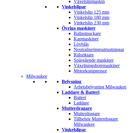
Växelslipmaskin
Vinkelslipar
Vinkelslip 125 mm
Vinkelslip 180 mm
Vinkelslip 230 mm
Övriga maskiner
Ballastpackare
Kapmaskiner
Lövblås
Neutraliseringsutrustningar
Rälsriktare
Spårgående maskiner
Växeltungsborrmaskiner
Motorkompressor
Milwaukee
Belysning
Arbetsbelysning Milwaukee
Laddare & Batteri
Batteri
Laddare
Mutterdragare
Mutterdragare
Tillbehör Mutterdragare
Milwaukee
Vinkelslipar