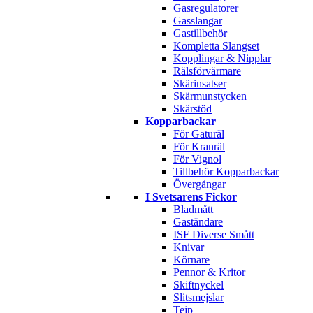
Gasregulatorer
Gasslangar
Gastillbehör
Kompletta Slangset
Kopplingar & Nipplar
Rälsförvärmare
Skärinsatser
Skärmunstycken
Skärstöd
Kopparbackar
För Gaturäl
För Kranräl
För Vignol
Tillbehör Kopparbackar
Övergångar
I Svetsarens Fickor
Bladmått
Gaständare
ISF Diverse Smått
Knivar
Körnare
Pennor & Kritor
Skiftnyckel
Slitsmejslar
Tejp