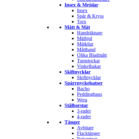
Insex & Mejslar
Insex
Spår & Kryss
Torx
Mått & Mät
Handräknare
Mäthjul
Mätkilar
Måttband
Olika Bladmått
Tumstockar
Vinkelhakar
Skiftnycklar
Skiftnycklar
Spärrnyckelsatser
Bacho
Peddinghaus
Wera
Stålborstar
3-rader
4-rader
Tänger
Avbitare
Flacktänger
Polygriper