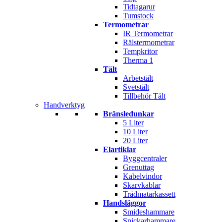
Tidtagarur
Tumstock
Termometrar
IR Termometrar
Rälstermometrar
Tempkritor
Therma 1
Tält
Arbetstält
Svetstält
Tillbehör Tält
Handverktyg
Bränsledunkar
5 Liter
10 Liter
20 Liter
Elartiklar
Byggcentraler
Grenuttag
Kabelvindor
Skarvkablar
Trådmatarkassett
Handsläggor
Smideshammare
Snickarhammare