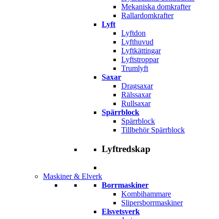
Mekaniska domkrafter
Rallardomkrafter
Lyft
Lyftdon
Lyfthuvud
Lyftkättingar
Lyftstroppar
Trumlyft
Saxar
Dragsaxar
Rälssaxar
Rullsaxar
Spärrblock
Spärrblock
Tillbehör Spärrblock
Lyftredskap
Maskiner & Elverk
Borrmaskiner
Kombihammare
Slipersborrmaskiner
Elsvetsverk