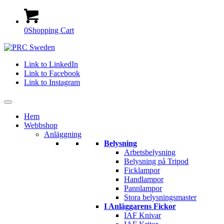
0
Shopping Cart
Link to LinkedIn
Link to Facebook
Link to Instagram
Hem
Webbshop
Anläggning
Belysning
Arbetsbelysning
Belysning på Tripod
Ficklampor
Handlampor
Pannlampor
Stora belysningsmaster
I Anläggarens Fickor
IAF Knivar