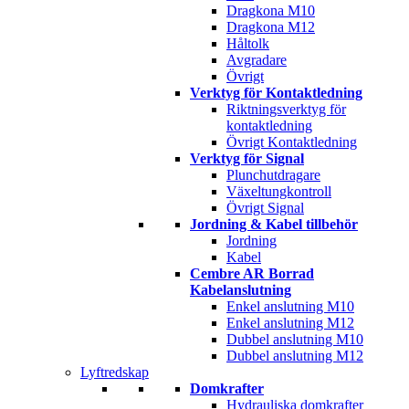
Dragkona M10
Dragkona M12
Håltolk
Avgradare
Övrigt
Verktyg för Kontaktledning
Riktningsverktyg för
kontaktledning
Övrigt Kontaktledning
Verktyg för Signal
Plunchutdragare
Växeltungkontroll
Övrigt Signal
Jordning & Kabel tillbehör
Jordning
Kabel
Cembre AR Borrad
Kabelanslutning
Enkel anslutning M10
Enkel anslutning M12
Dubbel anslutning M10
Dubbel anslutning M12
Lyftredskap
Domkrafter
Hydrauliska domkrafter