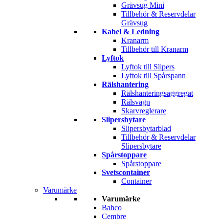
Grävsug Mini
Tillbehör & Reservdelar
Grävsug
Kabel & Ledning
Kranarm
Tillbehör till Kranarm
Lyftok
Lyftok till Slipers
Lyftok till Spårspann
Rälshantering
Rälshanteringsaggregat
Rälsvagn
Skarvreglerare
Slipersbytare
Slipersbytarblad
Tillbehör & Reservdelar
Slipersbytare
Spårstoppare
Spårstoppare
Svetscontainer
Container
Varumärke
Varumärke
Bahco
Cembre