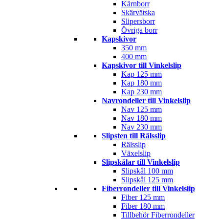
Kärnborr
Skärvätska
Slipersborr
Övriga borr
Kapskivor
350 mm
400 mm
Kapskivor till Vinkelslip
Kap 125 mm
Kap 180 mm
Kap 230 mm
Navrondeller till Vinkelslip
Nav 125 mm
Nav 180 mm
Nav 230 mm
Slipsten till Rälsslip
Rälsslip
Växelslip
Slipskålar till Vinkelslip
Slipskål 100 mm
Slipskål 125 mm
Fiberrondeller till Vinkelslip
Fiber 125 mm
Fiber 180 mm
Tillbehör Fiberrondeller