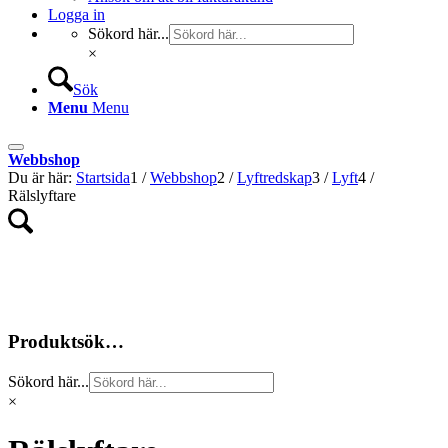
Logga in
Sökord här...
×
Sök
Menu
Menu
Webbshop
Du är här:
Startsida
1
/
Webbshop
2
/
Lyftredskap
3
/
Lyft
4
/
Rälslyftare
Produktsök…
Sökord här...
×