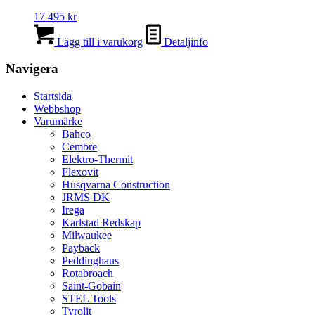
De
17 495
kr
olika
alternativen
Lägg till i varukorg
Detaljinfo
kan
väljas
Navigera
på
produktsidan
Startsida
Webbshop
Varumärke
Bahco
Cembre
Elektro-Thermit
Flexovit
Husqvarna Construction
JRMS DK
Irega
Karlstad Redskap
Milwaukee
Payback
Peddinghaus
Rotabroach
Saint-Gobain
STEL Tools
Tyrolit