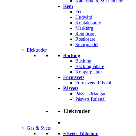
Kabelsökare & Tillbehör
Kem
Fett
Hudvård
Kontaktspray
Märkfärg
Rengöring
Rostlösare
Smörjmedel
Elektroder
Backing
Backing
Backinghållare
Kopparplattor
Formsvets
Formsvets Rälsstål
Påsvets
Påsvets Mangan
Påsvets Rälsstål
Elektroder
Gas & Svets
Elsvets Tillbehör