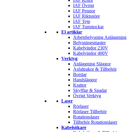
IAF Kritor
IAF Övrigt
IAF Pennor
IAF Riktsnöre
IAF Tejp
IAF Tumstockar
El artiklar
Arbetsbelysning Anläggning
Belysningsmaster
Kabelvindor 230V
Kabelvindor 400V
Verktyg
Anläggning Släggor
Asfaltrakor & Tillbehör
Borstar
Handsläggor
Krattor
Skyfflar & Spadar
Övrigt Verktyg
Laser
Rörlaser
Rörlaser Tillbehör
Rotationslaser
Tillbehör Rotationslaser
Kabelsökare