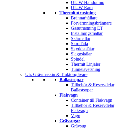
UL-W Handpump
UL-W Ram
Thermitutrustning
Brännarhållare
Förvärmningsbrännare
Gasutrustning ET
Inställningsmallar
Skärmallar
Skrotlåda
Skyddsplåtar
Slaggskålar
Spindel
Thermit Linjaler
Tunnelsvetsning
Utr. Grävmaskin & Traktorgrävare
Ballastsopar
Tillbehör & Reservdelar
Ballastsopar
Flakvagn
Container till Flakvagn
Tillbehör & Reservdelar
Flakvagn
Vagn
Grävsugar
Grävsug