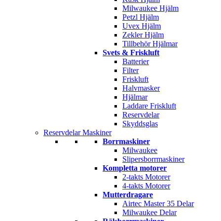
Milwaukee Hjälm
Petzl Hjälm
Uvex Hjälm
Zekler Hjälm
Tillbehör Hjälmar
Svets & Friskluft
Batterier
Filter
Friskluft
Halvmasker
Hjälmar
Laddare Friskluft
Reservdelar
Skyddsglas
Reservdelar Maskiner
Borrmaskiner
Milwaukee
Slipersborrmaskiner
Kompletta motorer
2-takts Motorer
4-takts Motorer
Mutterdragare
Airtec Master 35 Delar
Milwaukee Delar