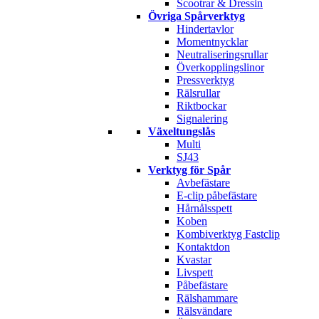
Scootrar & Dressin
Övriga Spårverktyg
Hindertavlor
Momentnycklar
Neutraliseringsrullar
Överkopplingslinor
Pressverktyg
Rälsrullar
Riktbockar
Signalering
Växeltungslås
Multi
SJ43
Verktyg för Spår
Avbefästare
E-clip påbefästare
Hårnålsspett
Koben
Kombiverktyg Fastclip
Kontaktdon
Kvastar
Livspett
Påbefästare
Rälshammare
Rälsvändare