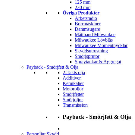
125 mm
230 mm
Övriga Produkter
Arbetsradio
Borrmaskiner
Dammsugare
Måttband Milwaukee
Milwaukee Lövblås
Milwaukee Momentnycklar
Skyddsutrustning
Smörjsprutor
Spraytankar & Aggregat
Payback - Smörjfett & Olja
2-Takts olja
Additiver
Kemikalier
Motoroljor
Smörjfetter
Smörjoljor
Transmission
Payback - Smörjfett & Olja
Personligt Skydd