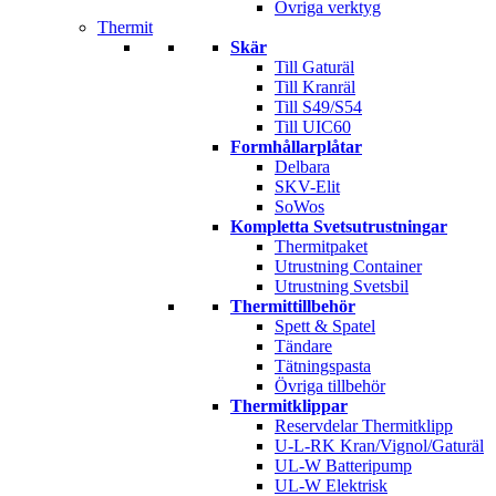
Övriga verktyg
Thermit
Skär
Till Gaturäl
Till Kranräl
Till S49/S54
Till UIC60
Formhållarplåtar
Delbara
SKV-Elit
SoWos
Kompletta Svetsutrustningar
Thermitpaket
Utrustning Container
Utrustning Svetsbil
Thermittillbehör
Spett & Spatel
Tändare
Tätningspasta
Övriga tillbehör
Thermitklippar
Reservdelar Thermitklipp
U-L-RK Kran/Vignol/Gaturäl
UL-W Batteripump
UL-W Elektrisk