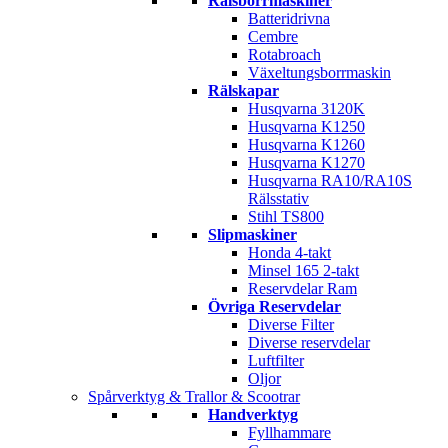
Rälsborrmaskiner
Batteridrivna
Cembre
Rotabroach
Växeltungsborrmaskin
Rälskapar
Husqvarna 3120K
Husqvarna K1250
Husqvarna K1260
Husqvarna K1270
Husqvarna RA10/RA10S
Rälsstativ
Stihl TS800
Slipmaskiner
Honda 4-takt
Minsel 165 2-takt
Reservdelar Ram
Övriga Reservdelar
Diverse Filter
Diverse reservdelar
Luftfilter
Oljor
Spårverktyg & Trallor & Scootrar
Handverktyg
Fyllhammare