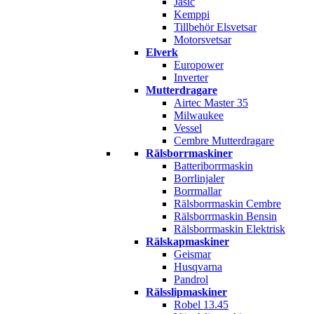
Jasic
Kemppi
Tillbehör Elsvetsar
Motorsvetsar
Elverk
Europower
Inverter
Mutterdragare
Airtec Master 35
Milwaukee
Vessel
Cembre Mutterdragare
Rälsborrmaskiner
Batteriborrmaskin
Borrlinjaler
Borrmallar
Rälsborrmaskin Cembre
Rälsborrmaskin Bensin
Rälsborrmaskin Elektrisk
Rälskapmaskiner
Geismar
Husqvarna
Pandrol
Rälsslipmaskiner
Robel 13.45