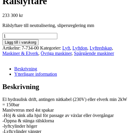
Rälslyftare
233 300
kr
Rälslyftare till neutralisering, slipersreglering mm
Rälslyftare
mängd
Lägg till i varukorg
Artikelnr:
7-734-00
Kategorier:
Lyft
,
Lyftdon
,
Lyftredskap
,
Maskiner & Elverk
,
Övriga maskiner
,
Spårgående maskiner
Beskrivning
Ytterligare information
Beskrivning
El hydraulisk drift, antingen nätkabel (230V) eller elverk min 2kW
= 150bar
Manövreras med 4st spakar
-Höj & sänk alla hjul för passage av växlar eller övergångar
-Öppna & stänga rälsklorna
-lyftcylinder höger
-Lyftcylinder vänster