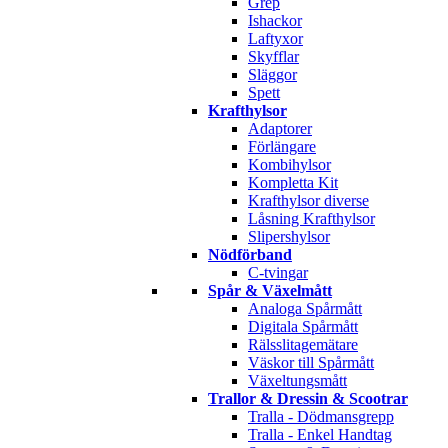
Grep
Ishackor
Laftyxor
Skyfflar
Släggor
Spett
Krafthylsor
Adaptorer
Förlängare
Kombihylsor
Kompletta Kit
Krafthylsor diverse
Låsning Krafthylsor
Slipershylsor
Nödförband
C-tvingar
Spår & Växelmått
Analoga Spårmått
Digitala Spårmått
Rälsslitagemätare
Väskor till Spårmått
Växeltungsmått
Trallor & Dressin & Scootrar
Tralla - Dödmansgrepp
Tralla - Enkel Handtag