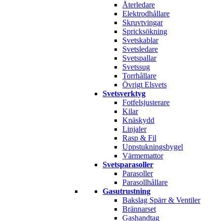
Återledare
Elektrodhållare
Skruvtvingar
Spricksökning
Svetskablar
Svetsledare
Svetspallar
Svetssug
Torrhållare
Övrigt Elsvets
Svetsverktyg
Fotfelsjusterare
Kilar
Knäskydd
Linjaler
Rasp & Fil
Uppstukningsbygel
Värmemattor
Svetsparasoller
Parasoller
Parasollhållare
Gasutrustning
Bakslag Spärr & Ventiler
Brännarset
Gashandtag