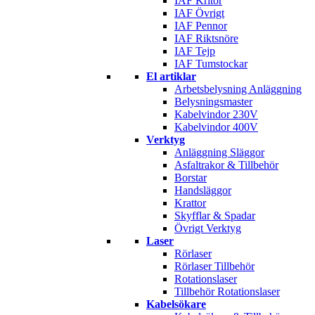
IAF Kritor
IAF Övrigt
IAF Pennor
IAF Riktsnöre
IAF Tejp
IAF Tumstockar
El artiklar
Arbetsbelysning Anläggning
Belysningsmaster
Kabelvindor 230V
Kabelvindor 400V
Verktyg
Anläggning Släggor
Asfaltrakor & Tillbehör
Borstar
Handsläggor
Krattor
Skyfflar & Spadar
Övrigt Verktyg
Laser
Rörlaser
Rörlaser Tillbehör
Rotationslaser
Tillbehör Rotationslaser
Kabelsökare