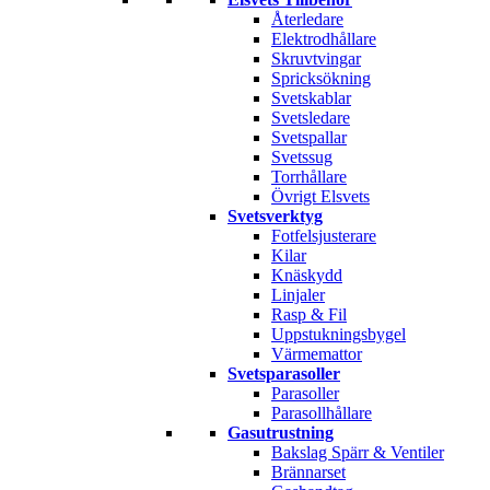
Återledare
Elektrodhållare
Skruvtvingar
Spricksökning
Svetskablar
Svetsledare
Svetspallar
Svetssug
Torrhållare
Övrigt Elsvets
Svetsverktyg
Fotfelsjusterare
Kilar
Knäskydd
Linjaler
Rasp & Fil
Uppstukningsbygel
Värmemattor
Svetsparasoller
Parasoller
Parasollhållare
Gasutrustning
Bakslag Spärr & Ventiler
Brännarset