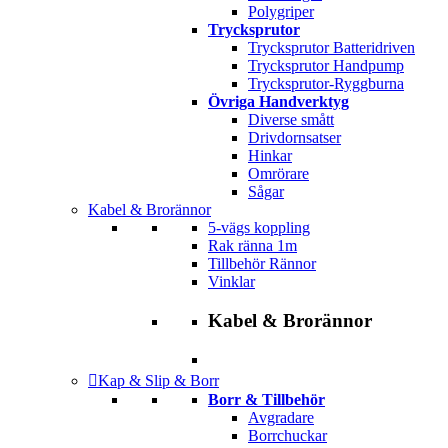
Polygriper
Trycksprutor
Trycksprutor Batteridriven
Trycksprutor Handpump
Trycksprutor-Ryggburna
Övriga Handverktyg
Diverse smått
Drivdornsatser
Hinkar
Omrörare
Sågar
Kabel & Brorännor
5-vägs koppling
Rak ränna 1m
Tillbehör Rännor
Vinklar
Kabel & Brorännor
Kap & Slip & Borr
Borr & Tillbehör
Avgradare
Borrchuckar