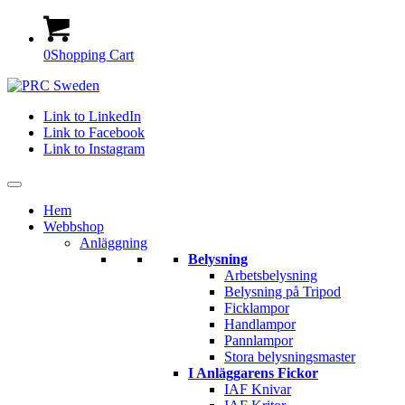
0
Shopping Cart
Link to LinkedIn
Link to Facebook
Link to Instagram
Hem
Webbshop
Anläggning
Belysning
Arbetsbelysning
Belysning på Tripod
Ficklampor
Handlampor
Pannlampor
Stora belysningsmaster
I Anläggarens Fickor
IAF Knivar