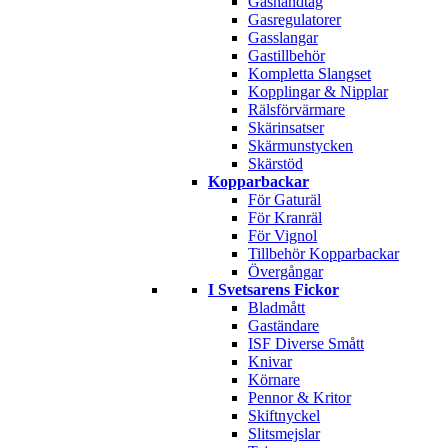
Gashandtag
Gasregulatorer
Gasslangar
Gastillbehör
Kompletta Slangset
Kopplingar & Nipplar
Rälsförvärmare
Skärinsatser
Skärmunstycken
Skärstöd
Kopparbackar
För Gaturäl
För Kranräl
För Vignol
Tillbehör Kopparbackar
Övergångar
I Svetsarens Fickor
Bladmått
Gaständare
ISF Diverse Smått
Knivar
Körnare
Pennor & Kritor
Skiftnyckel
Slitsmejslar