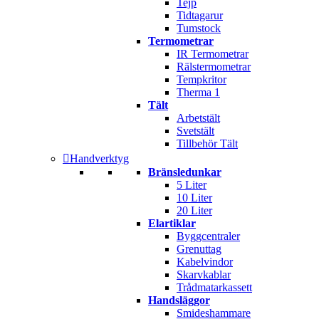
Tejp
Tidtagarur
Tumstock
Termometrar
IR Termometrar
Rälstermometrar
Tempkritor
Therma 1
Tält
Arbetstält
Svetstält
Tillbehör Tält
Handverktyg
Bränsledunkar
5 Liter
10 Liter
20 Liter
Elartiklar
Byggcentraler
Grenuttag
Kabelvindor
Skarvkablar
Trådmatarkassett
Handsläggor
Smideshammare