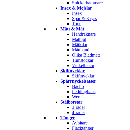
Snickarhammare
Insex & Mejslar
Insex
Spår & Kryss
Torx
Mått & Mät
Handräknare
Mäthjul
Mätkilar
Måttband
Olika Bladmått
Tumstockar
Vinkelhakar
Skiftnycklar
Skiftnycklar
Spärrnyckelsatser
Bacho
Peddinghaus
Wera
Stålborstar
3-rader
4-rader
Tänger
Avbitare
Flacktänger