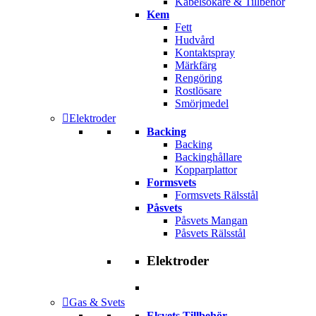
Kabelsökare & Tillbehör
Kem
Fett
Hudvård
Kontaktspray
Märkfärg
Rengöring
Rostlösare
Smörjmedel
Elektroder
Backing
Backing
Backinghållare
Kopparplattor
Formsvets
Formsvets Rälsstål
Påsvets
Påsvets Mangan
Påsvets Rälsstål
Elektroder
Gas & Svets
Elsvets Tillbehör