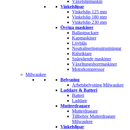
Växelslipmaskin
Vinkelslipar
Vinkelslip 125 mm
Vinkelslip 180 mm
Vinkelslip 230 mm
Övriga maskiner
Ballastpackare
Kapmaskiner
Lövblås
Neutraliseringsutrustningar
Rälsriktare
Spårgående maskiner
Växeltungsborrmaskiner
Motorkompressor
Milwaukee
Belysning
Arbetsbelysning Milwaukee
Laddare & Batteri
Batteri
Laddare
Mutterdragare
Mutterdragare
Tillbehör Mutterdragare
Milwaukee
Vinkelslipar