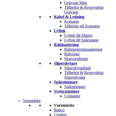
Grävsug Mini
Tillbehör & Reservdelar
Grävsug
Kabel & Ledning
Kranarm
Tillbehör till Kranarm
Lyftok
Lyftok till Slipers
Lyftok till Spårspann
Rälshantering
Rälshanteringsaggregat
Rälsvagn
Skarvreglerare
Slipersbytare
Slipersbytarblad
Tillbehör & Reservdelar
Slipersbytare
Spårstoppare
Spårstoppare
Svetscontainer
Container
Varumärke
Varumärke
Bahco
Cembre