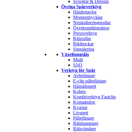
Scootrar & Dressin
Övriga Spårverktyg
Hindertavlor
Momentnycklar
Neutraliseringsrullar
Överkopplingslinor
Pressverktyg
Rälsrullar
Riktbockar
Signalering
Växeltungslås
Multi
SJ43
Verktyg för Spår
Avbefästare
E-clip påbefästare
Hårnålsspett
Koben
Kombiverktyg Fastclip
Kontaktdon
Kvastar
Livspett
Påbefästare
Rälshammare
Rälsvändare