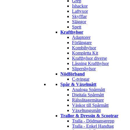
Grep
Ishackor
Laftyxor
Skyfflar
Släggor
Spett
Krafthylsor
Adaptorer
Förlängare
Kombihylsor
Kompletta Kit
Krafthylsor diverse
Låsning Krafthylsor
Slipershylsor
Nödförband
C-tvingar
Spår & Växelmått
Analoga Spårmått
Digitala Spårmått
Rälsslitagemätare
Väskor till Spårmått
Växeltungsmått
Trallor & Dressin & Scootrar
Tralla - Dödmansgrepp
Tralla - Enkel Handtag