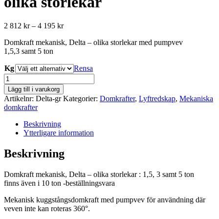
olika storlekar
Prisintervall:
2 812
kr
–
4 195
kr
2
Domkraft mekanisk, Delta – olika storlekar med pumpvev
812 kr
1,5,3 samt 5 ton
till
4
Kg
Rensa
195 kr
Domkraft
mekanisk,
Lägg till i varukorg
Delta
Artikelnr:
Delta-gr
Kategorier:
Domkrafter
,
Lyftredskap
,
Mekaniska
-
domkrafter
olika
storlekar
Beskrivning
mängd
Ytterligare information
Beskrivning
Domkraft mekanisk, Delta – olika storlekar : 1,5, 3 samt 5 ton
finns även i 10 ton -beställningsvara
Mekanisk kuggstångsdomkraft med pumpvev för användning där
veven inte kan roteras 360°.