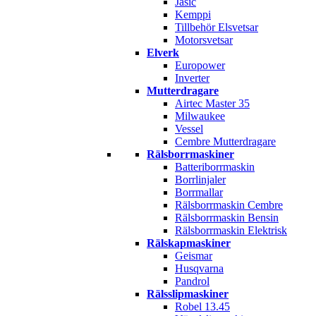
Jasic
Kemppi
Tillbehör Elsvetsar
Motorsvetsar
Elverk
Europower
Inverter
Mutterdragare
Airtec Master 35
Milwaukee
Vessel
Cembre Mutterdragare
Rälsborrmaskiner
Batteriborrmaskin
Borrlinjaler
Borrmallar
Rälsborrmaskin Cembre
Rälsborrmaskin Bensin
Rälsborrmaskin Elektrisk
Rälskapmaskiner
Geismar
Husqvarna
Pandrol
Rälsslipmaskiner
Robel 13.45