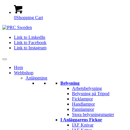
0
Shopping Cart
Link to LinkedIn
Link to Facebook
Link to Instagram
Hem
Webbshop
Anläggning
Belysning
Arbetsbelysning
Belysning på Tripod
Ficklampor
Handlampor
Pannlampor
Stora belysningsmaster
I Anläggarens Fickor
IAF Knivar