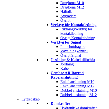
Dragkona M10
Dragkona M12
Håltolk
Avgradare
Övrigt
Verktyg för Kontaktledning
Riktningsverktyg för
kontaktledning
Övrigt Kontaktledning
Verktyg för Signal
Plunchutdragare
Växeltungkontroll
Övrigt Signal
Jordning & Kabel tillbehör
Jordning
Kabel
Cembre AR Borrad
Kabelanslutning
Enkel anslutning M10
Enkel anslutning M12
Dubbel anslutning M10
Dubbel anslutning M12
Lyftredskap
Domkrafter
Hydrauliska domkrafter