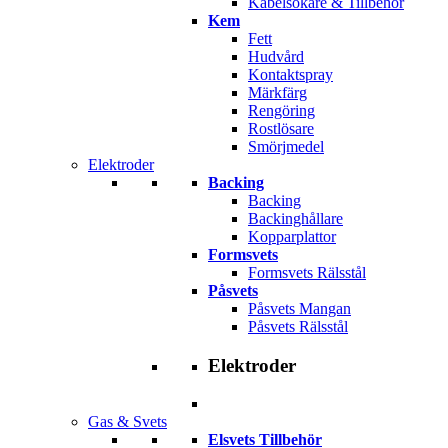
Kabelsökare & Tillbehör
Kem
Fett
Hudvård
Kontaktspray
Märkfärg
Rengöring
Rostlösare
Smörjmedel
Elektroder
Backing
Backing
Backinghållare
Kopparplattor
Formsvets
Formsvets Rälsstål
Påsvets
Påsvets Mangan
Påsvets Rälsstål
Elektroder
Gas & Svets
Elsvets Tillbehör