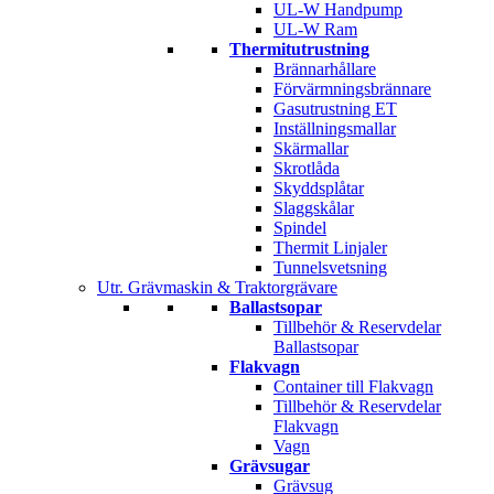
UL-W Handpump
UL-W Ram
Thermitutrustning
Brännarhållare
Förvärmningsbrännare
Gasutrustning ET
Inställningsmallar
Skärmallar
Skrotlåda
Skyddsplåtar
Slaggskålar
Spindel
Thermit Linjaler
Tunnelsvetsning
Utr. Grävmaskin & Traktorgrävare
Ballastsopar
Tillbehör & Reservdelar
Ballastsopar
Flakvagn
Container till Flakvagn
Tillbehör & Reservdelar
Flakvagn
Vagn
Grävsugar
Grävsug