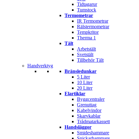
Tidtagarur
Tumstock
Termometrar
IR Termometrar
Rälstermometrar
Tempkritor
Therma 1
Tält
Arbetstält
Svetstält
Tillbehör Tält
Handverktyg
Bränsledunkar
5 Liter
10 Liter
20 Liter
Elartiklar
Byggcentraler
Grenuttag
Kabelvindor
Skarvkablar
Trådmatarkassett
Handsläggor
Smideshammare
Snickarhammare