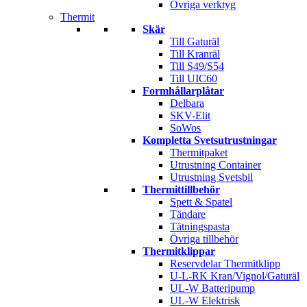
Övriga verktyg
Thermit
Skär
Till Gaturäl
Till Kranräl
Till S49/S54
Till UIC60
Formhållarplåtar
Delbara
SKV-Elit
SoWos
Kompletta Svetsutrustningar
Thermitpaket
Utrustning Container
Utrustning Svetsbil
Thermittillbehör
Spett & Spatel
Tändare
Tätningspasta
Övriga tillbehör
Thermitklippar
Reservdelar Thermitklipp
U-L-RK Kran/Vignol/Gaturäl
UL-W Batteripump
UL-W Elektrisk