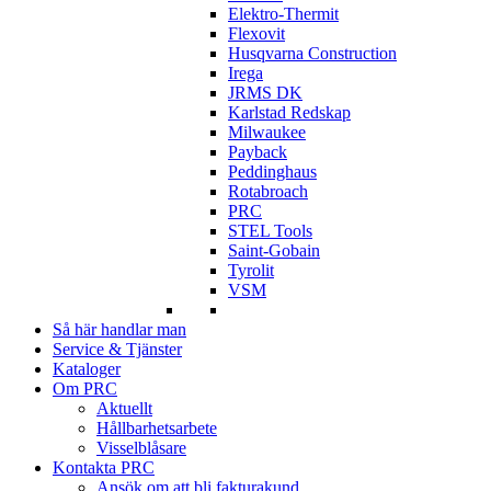
Elektro-Thermit
Flexovit
Husqvarna Construction
Irega
JRMS DK
Karlstad Redskap
Milwaukee
Payback
Peddinghaus
Rotabroach
PRC
STEL Tools
Saint-Gobain
Tyrolit
VSM
Så här handlar man
Service & Tjänster
Kataloger
Om PRC
Aktuellt
Hållbarhetsarbete
Visselblåsare
Kontakta PRC
Ansök om att bli fakturakund