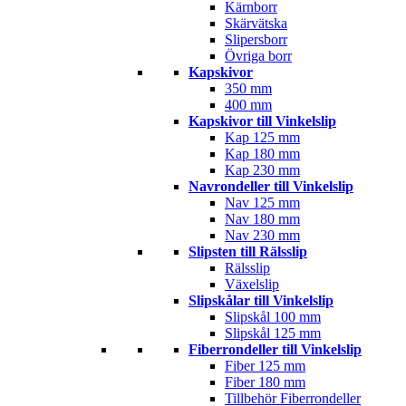
Kärnborr
Skärvätska
Slipersborr
Övriga borr
Kapskivor
350 mm
400 mm
Kapskivor till Vinkelslip
Kap 125 mm
Kap 180 mm
Kap 230 mm
Navrondeller till Vinkelslip
Nav 125 mm
Nav 180 mm
Nav 230 mm
Slipsten till Rälsslip
Rälsslip
Växelslip
Slipskålar till Vinkelslip
Slipskål 100 mm
Slipskål 125 mm
Fiberrondeller till Vinkelslip
Fiber 125 mm
Fiber 180 mm
Tillbehör Fiberrondeller