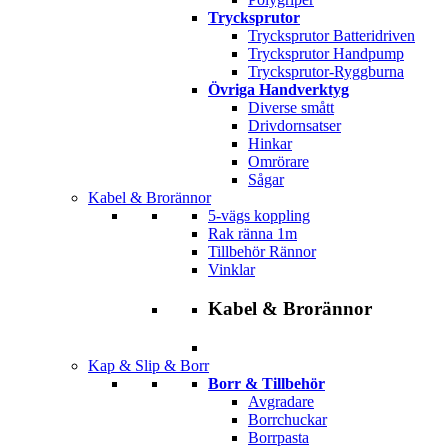
Trycksprutor
Trycksprutor Batteridriven
Trycksprutor Handpump
Trycksprutor-Ryggburna
Övriga Handverktyg
Diverse smått
Drivdornsatser
Hinkar
Omrörare
Sågar
Kabel & Brorännor
5-vägs koppling
Rak ränna 1m
Tillbehör Rännor
Vinklar
Kabel & Brorännor
Kap & Slip & Borr
Borr & Tillbehör
Avgradare
Borrchuckar
Borrpasta