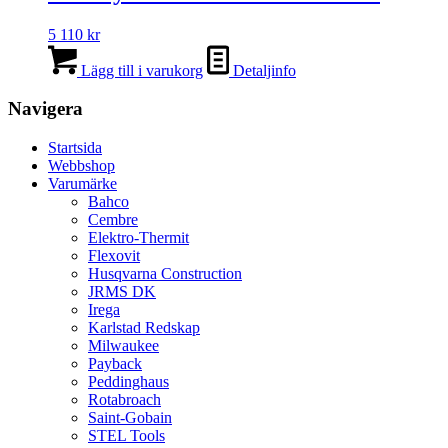
5 110
kr
Lägg till i varukorg
Detaljinfo
Navigera
Startsida
Webbshop
Varumärke
Bahco
Cembre
Elektro-Thermit
Flexovit
Husqvarna Construction
JRMS DK
Irega
Karlstad Redskap
Milwaukee
Payback
Peddinghaus
Rotabroach
Saint-Gobain
STEL Tools