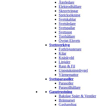
Återledare
Elektrodhållare
Skruvtvingar
Spricksökning
Svetskablar
Svetsledare
Svetspallar
Svetssug
Torrhållare
Övrigt Elsvets
Svetsverktyg
Fotfelsjusterare
Kilar
Knäskydd
Linjaler
Rasp & Fil
Uppstukningsbygel
Värmemattor
Svetsparasoller
Parasoller
Parasollhållare
Gasutrustning
Bakslag Spärr & Ventiler
Brännarset
Gashandtag