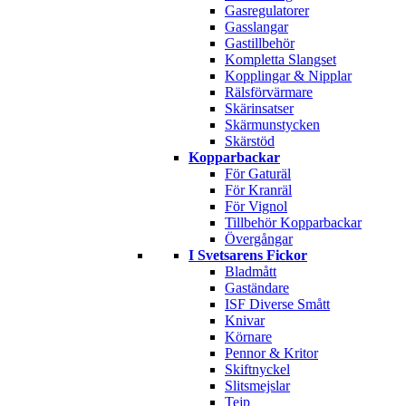
Gasregulatorer
Gasslangar
Gastillbehör
Kompletta Slangset
Kopplingar & Nipplar
Rälsförvärmare
Skärinsatser
Skärmunstycken
Skärstöd
Kopparbackar
För Gaturäl
För Kranräl
För Vignol
Tillbehör Kopparbackar
Övergångar
I Svetsarens Fickor
Bladmått
Gaständare
ISF Diverse Smått
Knivar
Körnare
Pennor & Kritor
Skiftnyckel
Slitsmejslar
Tejp