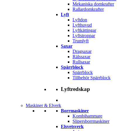
Mekaniska domkrafter
Rallardomkrafter
Lyft
Lyftdon
Lyfthuvud
Lyftkättingar
Lyftstroppar
Trumlyft
Saxar
Dragsaxar
Rälssaxar
Rullsaxar
Spärrblock
Spärrblock
Tillbehör Spärrblock
Lyftredskap
Maskiner & Elverk
Borrmaskiner
Kombihammare
Slipersborrmaskiner
Elsvetsverk