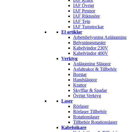
IAF Kritor
IAF Övrigt
IAF Pennor
IAF Riktsnöre
IAF Tejp
IAF Tumstockar
El artiklar
Arbetsbelysning Anläggning
Belysningsmaster
Kabelvindor 230V
Kabelvindor 400V
Verktyg
Anläggning Släggor
Asfaltrakor & Tillbehör
Borstar
Handsläggor
Krattor
Skyfflar & Spadar
Övrigt Verktyg
Laser
Rörlaser
Rörlaser Tillbehör
Rotationslaser
Tillbehör Rotationslaser
Kabelsökare