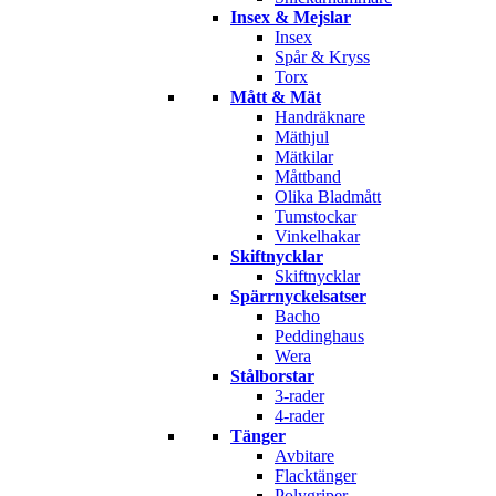
Insex & Mejslar
Insex
Spår & Kryss
Torx
Mått & Mät
Handräknare
Mäthjul
Mätkilar
Måttband
Olika Bladmått
Tumstockar
Vinkelhakar
Skiftnycklar
Skiftnycklar
Spärrnyckelsatser
Bacho
Peddinghaus
Wera
Stålborstar
3-rader
4-rader
Tänger
Avbitare
Flacktänger
Polygriper