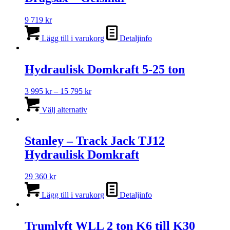
9 719
kr
Lägg till i varukorg
Detaljinfo
Hydraulisk Domkraft 5-25 ton
Prisintervall:
3 995
kr
–
15 795
kr
Den
3
här
995 kr
Välj alternativ
produkten
till
har
15
flera
795 kr
Stanley – Track Jack TJ12
varianter.
Hydraulisk Domkraft
De
olika
alternativen
29 360
kr
kan
väljas
Lägg till i varukorg
Detaljinfo
på
produktsidan
Trumlyft WLL 2 ton K6 till K30