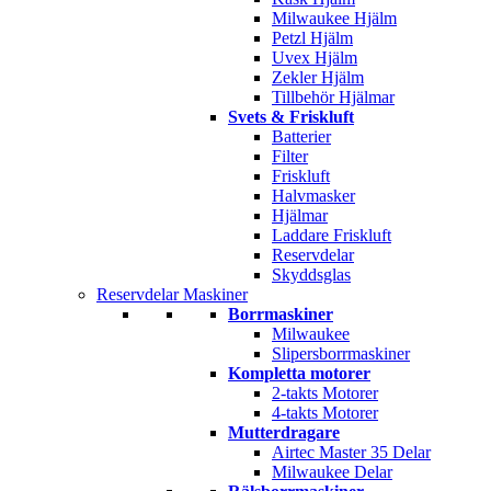
Milwaukee Hjälm
Petzl Hjälm
Uvex Hjälm
Zekler Hjälm
Tillbehör Hjälmar
Svets & Friskluft
Batterier
Filter
Friskluft
Halvmasker
Hjälmar
Laddare Friskluft
Reservdelar
Skyddsglas
Reservdelar Maskiner
Borrmaskiner
Milwaukee
Slipersborrmaskiner
Kompletta motorer
2-takts Motorer
4-takts Motorer
Mutterdragare
Airtec Master 35 Delar
Milwaukee Delar