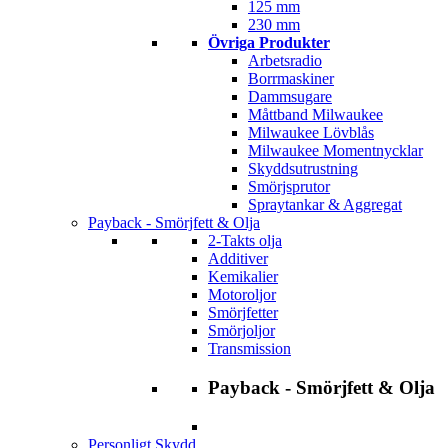
125 mm
230 mm
Övriga Produkter
Arbetsradio
Borrmaskiner
Dammsugare
Måttband Milwaukee
Milwaukee Lövblås
Milwaukee Momentnycklar
Skyddsutrustning
Smörjsprutor
Spraytankar & Aggregat
Payback - Smörjfett & Olja
2-Takts olja
Additiver
Kemikalier
Motoroljor
Smörjfetter
Smörjoljor
Transmission
Payback - Smörjfett & Olja
Personligt Skydd