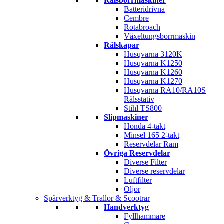
Rälsborrmaskiner
Batteridrivna
Cembre
Rotabroach
Växeltungsborrmaskin
Rälskapar
Husqvarna 3120K
Husqvarna K1250
Husqvarna K1260
Husqvarna K1270
Husqvarna RA10/RA10S
Rälsstativ
Stihl TS800
Slipmaskiner
Honda 4-takt
Minsel 165 2-takt
Reservdelar Ram
Övriga Reservdelar
Diverse Filter
Diverse reservdelar
Luftfilter
Oljor
Spårverktyg & Trallor & Scootrar
Handverktyg
Fyllhammare