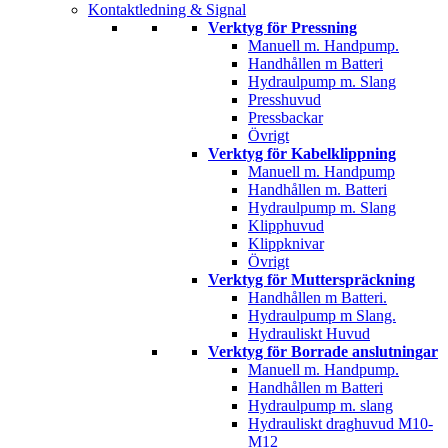
Kontaktledning & Signal
Verktyg för Pressning
Manuell m. Handpump.
Handhållen m Batteri
Hydraulpump m. Slang
Presshuvud
Pressbackar
Övrigt
Verktyg för Kabelklippning
Manuell m. Handpump
Handhållen m. Batteri
Hydraulpump m. Slang
Klipphuvud
Klippknivar
Övrigt
Verktyg för Mutterspräckning
Handhållen m Batteri.
Hydraulpump m Slang.
Hydrauliskt Huvud
Verktyg för Borrade anslutningar
Manuell m. Handpump.
Handhållen m Batteri
Hydraulpump m. slang
Hydrauliskt draghuvud M10-
M12