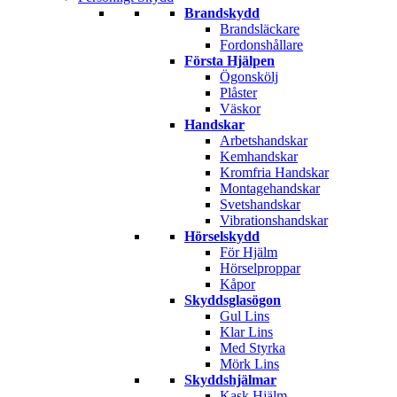
Brandskydd
Brandsläckare
Fordonshållare
Första Hjälpen
Ögonskölj
Plåster
Väskor
Handskar
Arbetshandskar
Kemhandskar
Kromfria Handskar
Montagehandskar
Svetshandskar
Vibrationshandskar
Hörselskydd
För Hjälm
Hörselproppar
Kåpor
Skyddsglasögon
Gul Lins
Klar Lins
Med Styrka
Mörk Lins
Skyddshjälmar
Kask Hjälm