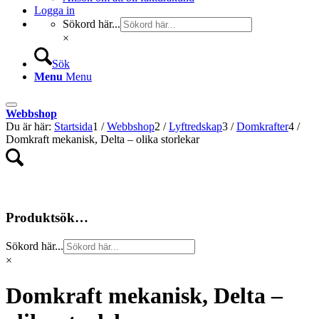
Logga in
Sökord här...
×
Sök
Menu
Menu
Webbshop
Du är här:
Startsida
1
/
Webbshop
2
/
Lyftredskap
3
/
Domkrafter
4
/
Domkraft mekanisk, Delta – olika storlekar
Produktsök…
Sökord här...
×
Domkraft mekanisk, Delta –