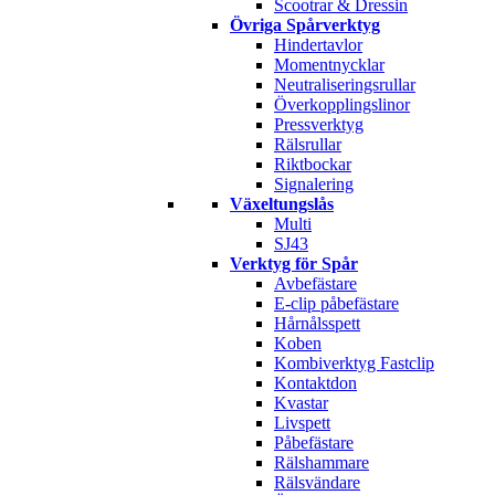
Scootrar & Dressin
Övriga Spårverktyg
Hindertavlor
Momentnycklar
Neutraliseringsrullar
Överkopplingslinor
Pressverktyg
Rälsrullar
Riktbockar
Signalering
Växeltungslås
Multi
SJ43
Verktyg för Spår
Avbefästare
E-clip påbefästare
Hårnålsspett
Koben
Kombiverktyg Fastclip
Kontaktdon
Kvastar
Livspett
Påbefästare
Rälshammare
Rälsvändare