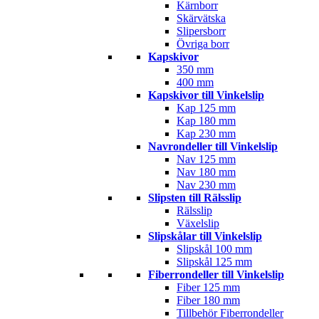
Kärnborr
Skärvätska
Slipersborr
Övriga borr
Kapskivor
350 mm
400 mm
Kapskivor till Vinkelslip
Kap 125 mm
Kap 180 mm
Kap 230 mm
Navrondeller till Vinkelslip
Nav 125 mm
Nav 180 mm
Nav 230 mm
Slipsten till Rälsslip
Rälsslip
Växelslip
Slipskålar till Vinkelslip
Slipskål 100 mm
Slipskål 125 mm
Fiberrondeller till Vinkelslip
Fiber 125 mm
Fiber 180 mm
Tillbehör Fiberrondeller