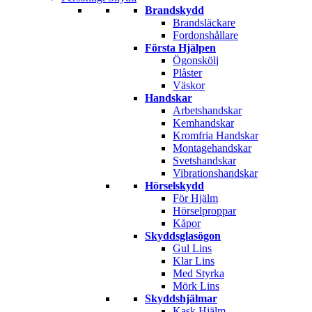
Brandskydd
Brandsläckare
Fordonshållare
Första Hjälpen
Ögonskölj
Plåster
Väskor
Handskar
Arbetshandskar
Kemhandskar
Kromfria Handskar
Montagehandskar
Svetshandskar
Vibrationshandskar
Hörselskydd
För Hjälm
Hörselproppar
Kåpor
Skyddsglasögon
Gul Lins
Klar Lins
Med Styrka
Mörk Lins
Skyddshjälmar
Kask Hjälm