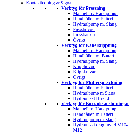
Kontaktledning & Signal
Verktyg för Pressning
Manuell m. Handpump.
Handhållen m Batteri
Hydraulpump m. Slang
Presshuvud
Pressbackar
Övrigt
Verktyg för Kabelklippning
Manuell m. Handpump
Handhållen m. Batteri
Hydraulpump m. Slang
Klipphuvud
Klippknivar
Övrigt
Verktyg för Mutterspräckning
Handhållen m Batteri.
Hydraulpump m Slang.
Hydrauliskt Huvud
Verktyg för Borrade anslutningar
Manuell m. Handpump.
Handhållen m Batteri
Hydraulpump m. slang
Hydrauliskt draghuvud M10-
M12