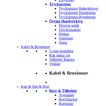
Trycksprutor
Trycksprutor Batteridriven
Trycksprutor Handpump
Trycksprutor-Ryggburna
Övriga Handverktyg
Diverse smått
Drivdornsatser
Hinkar
Omrörare
Sågar
Kabel & Brorännor
5-vägs koppling
Rak ränna 1m
Tillbehör Rännor
Vinklar
Kabel & Brorännor
Kap & Slip & Borr
Borr & Tillbehör
Avgradare
Borrchuckar
Borrpasta