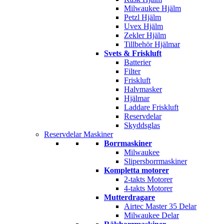
Milwaukee Hjälm
Petzl Hjälm
Uvex Hjälm
Zekler Hjälm
Tillbehör Hjälmar
Svets & Friskluft
Batterier
Filter
Friskluft
Halvmasker
Hjälmar
Laddare Friskluft
Reservdelar
Skyddsglas
Reservdelar Maskiner
Borrmaskiner
Milwaukee
Slipersborrmaskiner
Kompletta motorer
2-takts Motorer
4-takts Motorer
Mutterdragare
Airtec Master 35 Delar
Milwaukee Delar