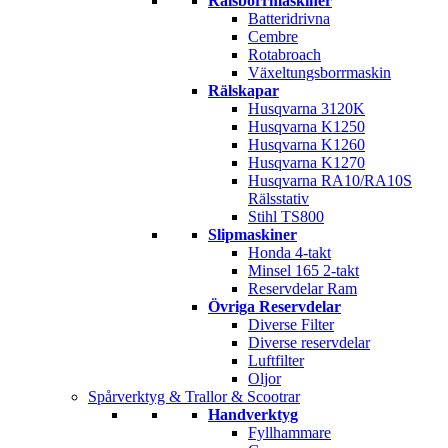
Rälsborrmaskiner
Batteridrivna
Cembre
Rotabroach
Växeltungsborrmaskin
Rälskapar
Husqvarna 3120K
Husqvarna K1250
Husqvarna K1260
Husqvarna K1270
Husqvarna RA10/RA10S
Rälsstativ
Stihl TS800
Slipmaskiner
Honda 4-takt
Minsel 165 2-takt
Reservdelar Ram
Övriga Reservdelar
Diverse Filter
Diverse reservdelar
Luftfilter
Oljor
Spårverktyg & Trallor & Scootrar
Handverktyg
Fyllhammare