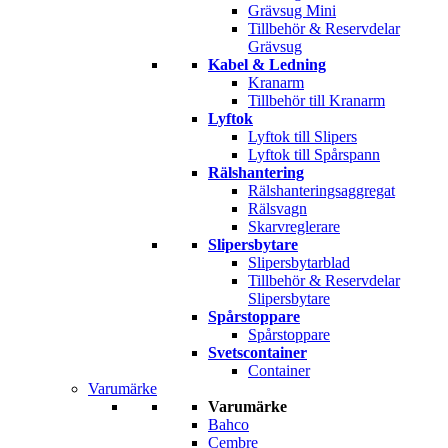
Grävsug Mini
Tillbehör & Reservdelar
Grävsug
Kabel & Ledning
Kranarm
Tillbehör till Kranarm
Lyftok
Lyftok till Slipers
Lyftok till Spårspann
Rälshantering
Rälshanteringsaggregat
Rälsvagn
Skarvreglerare
Slipersbytare
Slipersbytarblad
Tillbehör & Reservdelar
Slipersbytare
Spårstoppare
Spårstoppare
Svetscontainer
Container
Varumärke
Varumärke
Bahco
Cembre