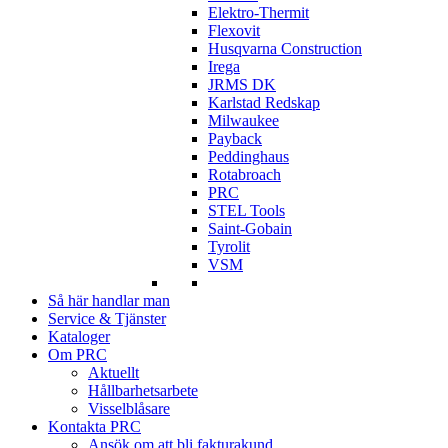
Elektro-Thermit
Flexovit
Husqvarna Construction
Irega
JRMS DK
Karlstad Redskap
Milwaukee
Payback
Peddinghaus
Rotabroach
PRC
STEL Tools
Saint-Gobain
Tyrolit
VSM
Så här handlar man
Service & Tjänster
Kataloger
Om PRC
Aktuellt
Hållbarhetsarbete
Visselblåsare
Kontakta PRC
Ansök om att bli fakturakund