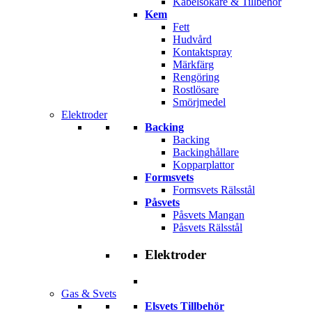
Kabelsökare & Tillbehör
Kem
Fett
Hudvård
Kontaktspray
Märkfärg
Rengöring
Rostlösare
Smörjmedel
Elektroder
Backing
Backing
Backinghållare
Kopparplattor
Formsvets
Formsvets Rälsstål
Påsvets
Påsvets Mangan
Påsvets Rälsstål
Elektroder
Gas & Svets
Elsvets Tillbehör