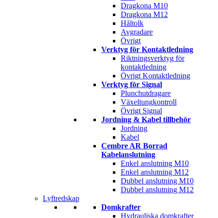
Dragkona M10
Dragkona M12
Håltolk
Avgradare
Övrigt
Verktyg för Kontaktledning
Riktningsverktyg för
kontaktledning
Övrigt Kontaktledning
Verktyg för Signal
Plunchutdragare
Växeltungkontroll
Övrigt Signal
Jordning & Kabel tillbehör
Jordning
Kabel
Cembre AR Borrad
Kabelanslutning
Enkel anslutning M10
Enkel anslutning M12
Dubbel anslutning M10
Dubbel anslutning M12
Lyftredskap
Domkrafter
Hydrauliska domkrafter