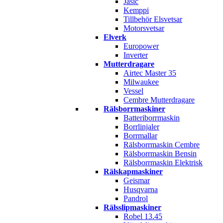
Jasic
Kemppi
Tillbehör Elsvetsar
Motorsvetsar
Elverk
Europower
Inverter
Mutterdragare
Airtec Master 35
Milwaukee
Vessel
Cembre Mutterdragare
Rälsborrmaskiner
Batteriborrmaskin
Borrlinjaler
Borrmallar
Rälsborrmaskin Cembre
Rälsborrmaskin Bensin
Rälsborrmaskin Elektrisk
Rälskapmaskiner
Geismar
Husqvarna
Pandrol
Rälsslipmaskiner
Robel 13.45