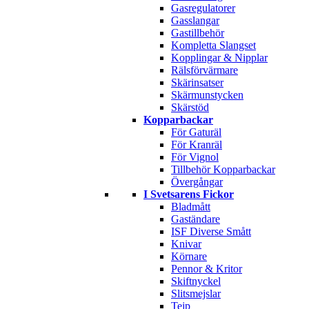
Gasregulatorer
Gasslangar
Gastillbehör
Kompletta Slangset
Kopplingar & Nipplar
Rälsförvärmare
Skärinsatser
Skärmunstycken
Skärstöd
Kopparbackar
För Gaturäl
För Kranräl
För Vignol
Tillbehör Kopparbackar
Övergångar
I Svetsarens Fickor
Bladmått
Gaständare
ISF Diverse Smått
Knivar
Körnare
Pennor & Kritor
Skiftnyckel
Slitsmejslar
Tejp