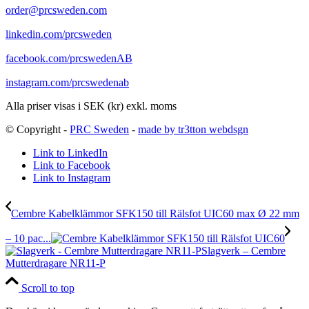
order@prcsweden.com
linkedin.com/prcsweden
facebook.com/prcswedenAB
instagram.com/prcswedenab
Alla priser visas i SEK (kr) exkl. moms
© Copyright -
PRC Sweden
-
made by tr3tton webdsgn
Link to LinkedIn
Link to Facebook
Link to Instagram
Cembre Kabelklämmor SFK150 till Rälsfot UIC60 max Ø 22 mm
– 10 pac...
Slagverk – Cembre
Mutterdragare NR11-P
Scroll to top