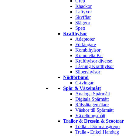
Grep
Ishackor
Laftyxor
Skyfflar
Släggor
Spett
Krafthylsor
Adaptorer
Förlängare
Kombihylsor
Kompletta Kit
Krafthylsor diverse
Låsning Krafthylsor
Slipershylsor
Nödförband
C-tvingar
Spår & Växelmått
Analoga Spårmått
Digitala Spårmått
Rälsslitagemätare
Väskor till Spårmått
Växeltungsmått
Trallor & Dressin & Scootrar
Tralla - Dödmansgrepp
Tralla - Enkel Handtag