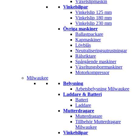
Växelslipmaskin
Vinkelslipar
Vinkelslip 125 mm
Vinkelslip 180 mm
Vinkelslip 230 mm
Övriga maskiner
Ballastpackare
Kapmaskiner
Lövblås
Neutraliseringsutrustningar
Rälsriktare
Spårgående maskiner
Växeltungsborrmaskiner
Motorkompressor
Milwaukee
Belysning
Arbetsbelysning Milwaukee
Laddare & Batteri
Batteri
Laddare
Mutterdragare
Mutterdragare
Tillbehör Mutterdragare
Milwaukee
Vinkelslipar