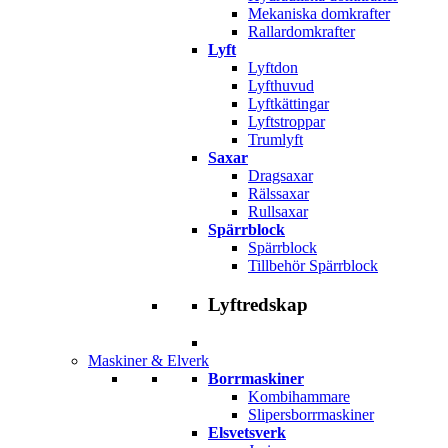
Mekaniska domkrafter
Rallardomkrafter
Lyft
Lyftdon
Lyfthuvud
Lyftkättingar
Lyftstroppar
Trumlyft
Saxar
Dragsaxar
Rälssaxar
Rullsaxar
Spärrblock
Spärrblock
Tillbehör Spärrblock
Lyftredskap
Maskiner & Elverk
Borrmaskiner
Kombihammare
Slipersborrmaskiner
Elsvetsverk