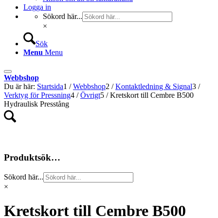
Logga in
Sökord här...
×
Sök
Menu
Menu
Webbshop
Du är här:
Startsida
1
/
Webbshop
2
/
Kontaktledning & Signal
3
/
Verktyg för Pressning
4
/
Övrigt
5
/
Kretskort till Cembre B500
Hydraulisk Presstång
Produktsök…
Sökord här...
×
Kretskort till Cembre B500