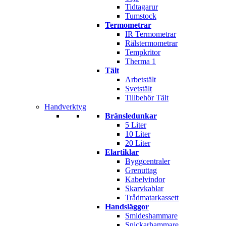
Tidtagarur
Tumstock
Termometrar
IR Termometrar
Rälstermometrar
Tempkritor
Therma 1
Tält
Arbetstält
Svetstält
Tillbehör Tält
Handverktyg
Bränsledunkar
5 Liter
10 Liter
20 Liter
Elartiklar
Byggcentraler
Grenuttag
Kabelvindor
Skarvkablar
Trådmatarkassett
Handsläggor
Smideshammare
Snickarhammare