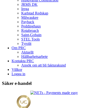
Husqvarna Construction
JRMS DK
Irega
Karlstad Redskap
Milwaukee
Payback
Peddinghaus
Rotabroach
Saint-Gobain
STEL Tools
Tyrolit
Om PRC
Aktuellt
Hållbarhetsarbete
Kontakta PRC
Ansök om att bli fakturakund
Villkor
Logga in
Säker e-handel