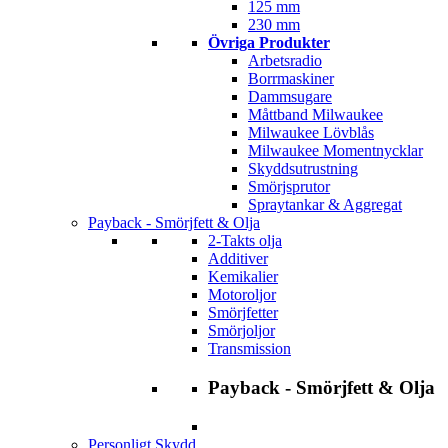
125 mm
230 mm
Övriga Produkter
Arbetsradio
Borrmaskiner
Dammsugare
Måttband Milwaukee
Milwaukee Lövblås
Milwaukee Momentnycklar
Skyddsutrustning
Smörjsprutor
Spraytankar & Aggregat
Payback - Smörjfett & Olja
2-Takts olja
Additiver
Kemikalier
Motoroljor
Smörjfetter
Smörjoljor
Transmission
Payback - Smörjfett & Olja
Personligt Skydd