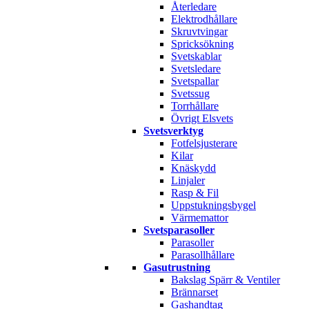
Återledare
Elektrodhållare
Skruvtvingar
Spricksökning
Svetskablar
Svetsledare
Svetspallar
Svetssug
Torrhållare
Övrigt Elsvets
Svetsverktyg
Fotfelsjusterare
Kilar
Knäskydd
Linjaler
Rasp & Fil
Uppstukningsbygel
Värmemattor
Svetsparasoller
Parasoller
Parasollhållare
Gasutrustning
Bakslag Spärr & Ventiler
Brännarset
Gashandtag