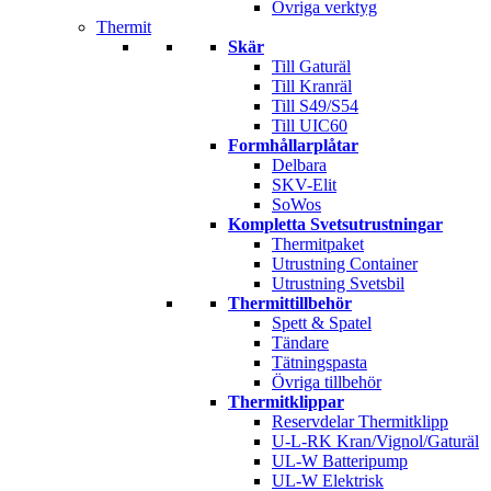
Övriga verktyg
Thermit
Skär
Till Gaturäl
Till Kranräl
Till S49/S54
Till UIC60
Formhållarplåtar
Delbara
SKV-Elit
SoWos
Kompletta Svetsutrustningar
Thermitpaket
Utrustning Container
Utrustning Svetsbil
Thermittillbehör
Spett & Spatel
Tändare
Tätningspasta
Övriga tillbehör
Thermitklippar
Reservdelar Thermitklipp
U-L-RK Kran/Vignol/Gaturäl
UL-W Batteripump
UL-W Elektrisk