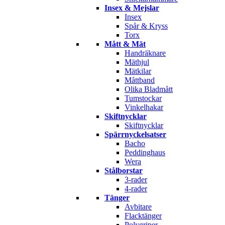
Insex & Mejslar
Insex
Spår & Kryss
Torx
Mått & Mät
Handräknare
Mäthjul
Mätkilar
Måttband
Olika Bladmått
Tumstockar
Vinkelhakar
Skiftnycklar
Skiftnycklar
Spärrnyckelsatser
Bacho
Peddinghaus
Wera
Stålborstar
3-rader
4-rader
Tänger
Avbitare
Flacktänger
Polygriper