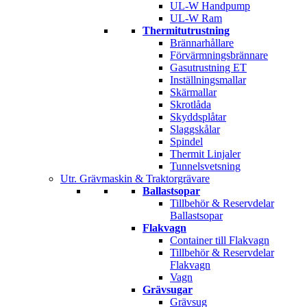
UL-W Handpump
UL-W Ram
Thermitutrustning
Brännarhållare
Förvärmningsbrännare
Gasutrustning ET
Inställningsmallar
Skärmallar
Skrotlåda
Skyddsplåtar
Slaggskålar
Spindel
Thermit Linjaler
Tunnelsvetsning
Utr. Grävmaskin & Traktorgrävare
Ballastsopar
Tillbehör & Reservdelar
Ballastsopar
Flakvagn
Container till Flakvagn
Tillbehör & Reservdelar
Flakvagn
Vagn
Grävsugar
Grävsug