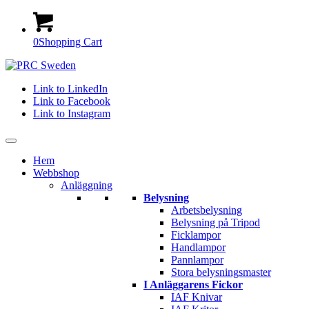
0
Shopping Cart
Link to LinkedIn
Link to Facebook
Link to Instagram
Hem
Webbshop
Anläggning
Belysning
Arbetsbelysning
Belysning på Tripod
Ficklampor
Handlampor
Pannlampor
Stora belysningsmaster
I Anläggarens Fickor
IAF Knivar