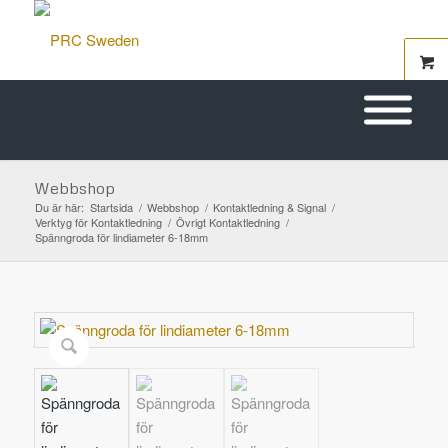
Webbshop
Du är här:
Startsida
/
Webbshop
/
Kontaktledning & Signal
/
Verktyg för Kontaktledning
/
Övrigt Kontaktledning
/
Spänngroda för lindiameter 6-18mm