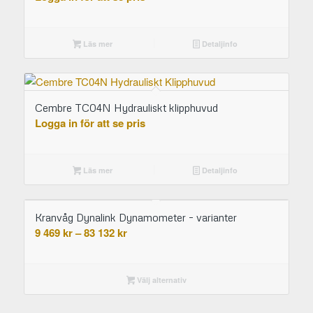
Läs mer
Detaljinfo
Cembre TC04N Hydrauliskt klipphuvud
Logga in för att se pris
Läs mer
Detaljinfo
Kranvåg Dynalink Dynamometer – varianter
Prisintervall:
9 469
kr
–
83 132
kr
9
469 kr
till
Välj alternativ
83