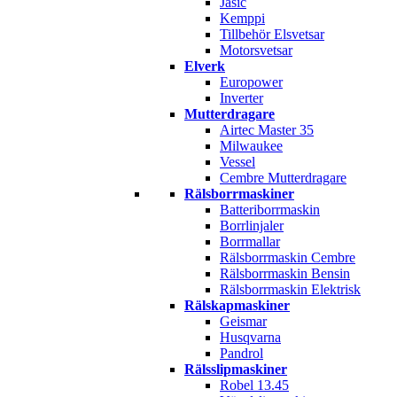
Jasic
Kemppi
Tillbehör Elsvetsar
Motorsvetsar
Elverk
Europower
Inverter
Mutterdragare
Airtec Master 35
Milwaukee
Vessel
Cembre Mutterdragare
Rälsborrmaskiner
Batteriborrmaskin
Borrlinjaler
Borrmallar
Rälsborrmaskin Cembre
Rälsborrmaskin Bensin
Rälsborrmaskin Elektrisk
Rälskapmaskiner
Geismar
Husqvarna
Pandrol
Rälsslipmaskiner
Robel 13.45