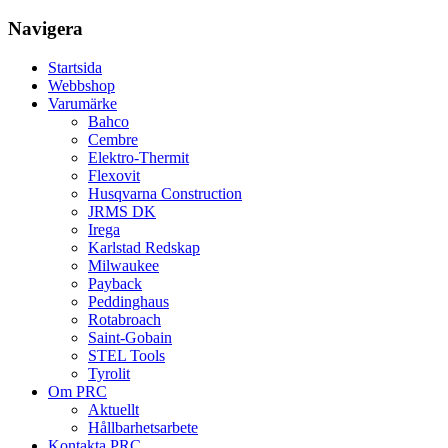
Navigera
Startsida
Webbshop
Varumärke
Bahco
Cembre
Elektro-Thermit
Flexovit
Husqvarna Construction
JRMS DK
Irega
Karlstad Redskap
Milwaukee
Payback
Peddinghaus
Rotabroach
Saint-Gobain
STEL Tools
Tyrolit
Om PRC
Aktuellt
Hållbarhetsarbete
Kontakta PRC