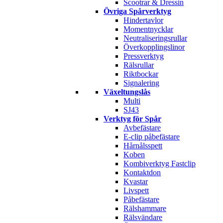
Scootrar & Dressin
Övriga Spårverktyg
Hindertavlor
Momentnycklar
Neutraliseringsrullar
Överkopplingslinor
Pressverktyg
Rälsrullar
Riktbockar
Signalering
Växeltungslås
Multi
SJ43
Verktyg för Spår
Avbefästare
E-clip påbefästare
Hårnålsspett
Koben
Kombiverktyg Fastclip
Kontaktdon
Kvastar
Livspett
Påbefästare
Rälshammare
Rälsvändare