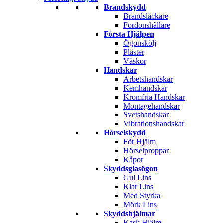
Brandskydd
Brandsläckare
Fordonshållare
Första Hjälpen
Ögonskölj
Plåster
Väskor
Handskar
Arbetshandskar
Kemhandskar
Kromfria Handskar
Montagehandskar
Svetshandskar
Vibrationshandskar
Hörselskydd
För Hjälm
Hörselproppar
Kåpor
Skyddsglasögon
Gul Lins
Klar Lins
Med Styrka
Mörk Lins
Skyddshjälmar
Kask Hjälm