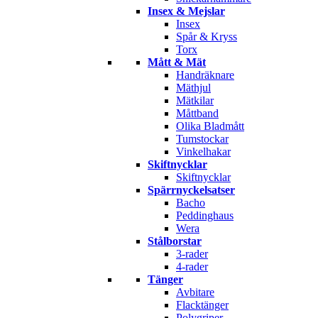
Insex & Mejslar
Insex
Spår & Kryss
Torx
Mått & Mät
Handräknare
Mäthjul
Mätkilar
Måttband
Olika Bladmått
Tumstockar
Vinkelhakar
Skiftnycklar
Skiftnycklar
Spärrnyckelsatser
Bacho
Peddinghaus
Wera
Stålborstar
3-rader
4-rader
Tänger
Avbitare
Flacktänger
Polygriper