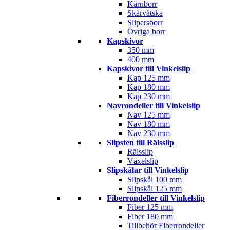
Kärnborr
Skärvätska
Slipersborr
Övriga borr
Kapskivor
350 mm
400 mm
Kapskivor till Vinkelslip
Kap 125 mm
Kap 180 mm
Kap 230 mm
Navrondeller till Vinkelslip
Nav 125 mm
Nav 180 mm
Nav 230 mm
Slipsten till Rälsslip
Rälsslip
Växelslip
Slipskålar till Vinkelslip
Slipskål 100 mm
Slipskål 125 mm
Fiberrondeller till Vinkelslip
Fiber 125 mm
Fiber 180 mm
Tillbehör Fiberrondeller