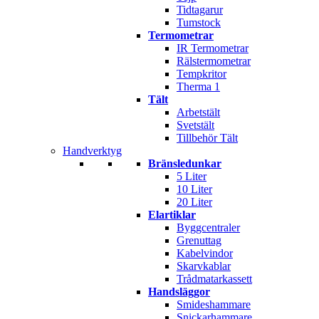
Tidtagarur
Tumstock
Termometrar
IR Termometrar
Rälstermometrar
Tempkritor
Therma 1
Tält
Arbetstält
Svetstält
Tillbehör Tält
Handverktyg
Bränsledunkar
5 Liter
10 Liter
20 Liter
Elartiklar
Byggcentraler
Grenuttag
Kabelvindor
Skarvkablar
Trådmatarkassett
Handsläggor
Smideshammare
Snickarhammare