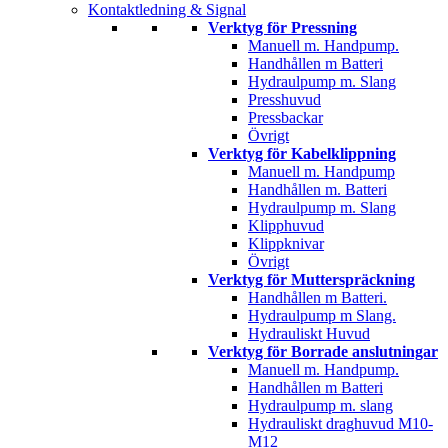
Kontaktledning & Signal
Verktyg för Pressning
Manuell m. Handpump.
Handhållen m Batteri
Hydraulpump m. Slang
Presshuvud
Pressbackar
Övrigt
Verktyg för Kabelklippning
Manuell m. Handpump
Handhållen m. Batteri
Hydraulpump m. Slang
Klipphuvud
Klippknivar
Övrigt
Verktyg för Mutterspräckning
Handhållen m Batteri.
Hydraulpump m Slang.
Hydrauliskt Huvud
Verktyg för Borrade anslutningar
Manuell m. Handpump.
Handhållen m Batteri
Hydraulpump m. slang
Hydrauliskt draghuvud M10-
M12