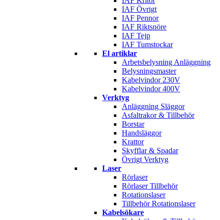
IAF Kritor
IAF Övrigt
IAF Pennor
IAF Riktsnöre
IAF Tejp
IAF Tumstockar
El artiklar
Arbetsbelysning Anläggning
Belysningsmaster
Kabelvindor 230V
Kabelvindor 400V
Verktyg
Anläggning Släggor
Asfaltrakor & Tillbehör
Borstar
Handsläggor
Krattor
Skyfflar & Spadar
Övrigt Verktyg
Laser
Rörlaser
Rörlaser Tillbehör
Rotationslaser
Tillbehör Rotationslaser
Kabelsökare