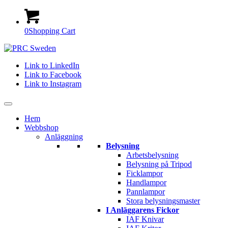
0
Shopping Cart
Link to LinkedIn
Link to Facebook
Link to Instagram
Hem
Webbshop
Anläggning
Belysning
Arbetsbelysning
Belysning på Tripod
Ficklampor
Handlampor
Pannlampor
Stora belysningsmaster
I Anläggarens Fickor
IAF Knivar