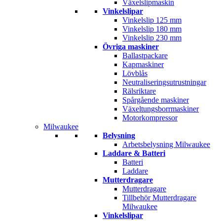
Växelslipmaskin
Vinkelslipar
Vinkelslip 125 mm
Vinkelslip 180 mm
Vinkelslip 230 mm
Övriga maskiner
Ballastpackare
Kapmaskiner
Lövblås
Neutraliseringsutrustningar
Rälsriktare
Spårgående maskiner
Växeltungsborrmaskiner
Motorkompressor
Milwaukee
Belysning
Arbetsbelysning Milwaukee
Laddare & Batteri
Batteri
Laddare
Mutterdragare
Mutterdragare
Tillbehör Mutterdragare
Milwaukee
Vinkelslipar