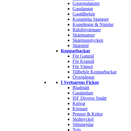
Gasregulatorer
Gasslangar
Gastillbehör
Kompletta Slangset
Kopplingar & Nipplar
Rälsförvärmare
Skärinsatser
Skärmunstycken
Skärstöd
Kopparbackar
För Gaturäl
För Kranräl
För Vignol
Tillbehör Kopparbackar
Övergångar
I Svetsarens Fickor
Bladmått
Gaständare
ISF Diverse Smått
Knivar
Körnare
Pennor & Kritor
Skiftnyckel
Slitsmejslar
Tejp