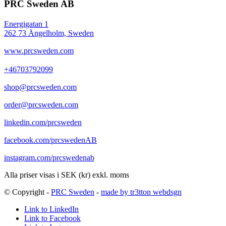
PRC Sweden AB
Energigatan 1
262 73 Ängelholm, Sweden
www.prcsweden.com
+46703792099
shop@prcsweden.com
order@prcsweden.com
linkedin.com/prcsweden
facebook.com/prcswedenAB
instagram.com/prcswedenab
Alla priser visas i SEK (kr) exkl. moms
© Copyright -
PRC Sweden
-
made by tr3tton webdsgn
Link to LinkedIn
Link to Facebook