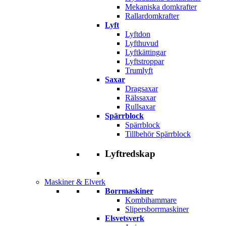
Mekaniska domkrafter
Rallardomkrafter
Lyft
Lyftdon
Lyfthuvud
Lyftkättingar
Lyftstroppar
Trumlyft
Saxar
Dragsaxar
Rälssaxar
Rullsaxar
Spärrblock
Spärrblock
Tillbehör Spärrblock
Lyftredskap
Maskiner & Elverk
Borrmaskiner
Kombihammare
Slipersborrmaskiner
Elsvetsverk