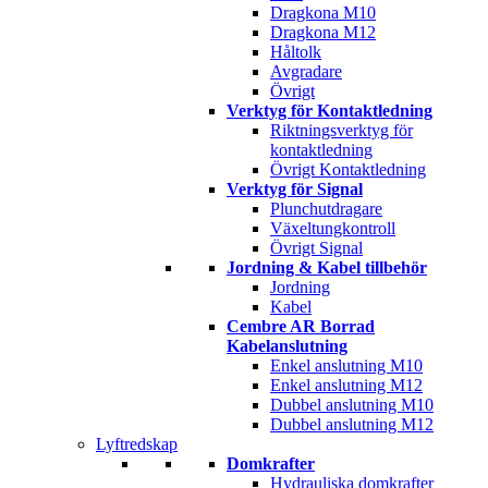
Dragkona M10
Dragkona M12
Håltolk
Avgradare
Övrigt
Verktyg för Kontaktledning
Riktningsverktyg för
kontaktledning
Övrigt Kontaktledning
Verktyg för Signal
Plunchutdragare
Växeltungkontroll
Övrigt Signal
Jordning & Kabel tillbehör
Jordning
Kabel
Cembre AR Borrad
Kabelanslutning
Enkel anslutning M10
Enkel anslutning M12
Dubbel anslutning M10
Dubbel anslutning M12
Lyftredskap
Domkrafter
Hydrauliska domkrafter