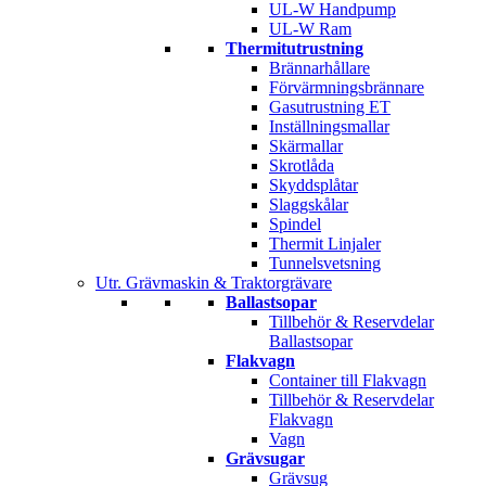
UL-W Handpump
UL-W Ram
Thermitutrustning
Brännarhållare
Förvärmningsbrännare
Gasutrustning ET
Inställningsmallar
Skärmallar
Skrotlåda
Skyddsplåtar
Slaggskålar
Spindel
Thermit Linjaler
Tunnelsvetsning
Utr. Grävmaskin & Traktorgrävare
Ballastsopar
Tillbehör & Reservdelar
Ballastsopar
Flakvagn
Container till Flakvagn
Tillbehör & Reservdelar
Flakvagn
Vagn
Grävsugar
Grävsug