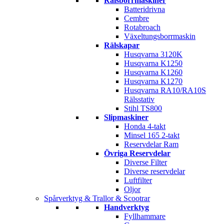
Rälsborrmaskiner
Batteridrivna
Cembre
Rotabroach
Växeltungsborrmaskin
Rälskapar
Husqvarna 3120K
Husqvarna K1250
Husqvarna K1260
Husqvarna K1270
Husqvarna RA10/RA10S
Rälsstativ
Stihl TS800
Slipmaskiner
Honda 4-takt
Minsel 165 2-takt
Reservdelar Ram
Övriga Reservdelar
Diverse Filter
Diverse reservdelar
Luftfilter
Oljor
Spårverktyg & Trallor & Scootrar
Handverktyg
Fyllhammare