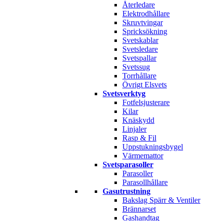
Återledare
Elektrodhållare
Skruvtvingar
Spricksökning
Svetskablar
Svetsledare
Svetspallar
Svetssug
Torrhållare
Övrigt Elsvets
Svetsverktyg
Fotfelsjusterare
Kilar
Knäskydd
Linjaler
Rasp & Fil
Uppstukningsbygel
Värmemattor
Svetsparasoller
Parasoller
Parasollhållare
Gasutrustning
Bakslag Spärr & Ventiler
Brännarset
Gashandtag