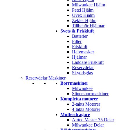
Milwaukee Hjälm
Petzl Hjälm
Uvex Hjälm
Zekler Hjälm
Tillbehör Hjälmar
Svets & Friskluft
Batterier
Filter
Friskluft
Halvmasker
Hjälmar
Laddare Friskluft
Reservdelar
Skyddsglas
Reservdelar Maskiner
Borrmaskiner
Milwaukee
Slipersborrmaskiner
Kompletta motorer
2-takts Motorer
4-takts Motorer
Mutterdragare
Airtec Master 35 Delar
Milwaukee Delar