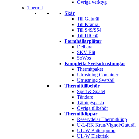
Övriga verktyg
Thermit
Skär
Till Gaturäl
Till Kranräl
Till S49/S54
Till UIC60
Formhållarplåtar
Delbara
SKV-Elit
SoWos
Kompletta Svetsutrustningar
Thermitpaket
Utrustning Container
Utrustning Svetsbil
Thermittillbehör
Spett & Spatel
Tändare
Tätningspasta
Övriga tillbehör
Thermitklippar
Reservdelar Thermitklipp
U-L-RK Kran/Vignol/Gaturäl
UL-W Batteripump
UL-W Elektrisk