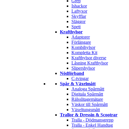
Grep
Ishackor
Laftyxor
Skyfflar
Släggor
Spett
Krafthylsor
Adaptorer
Förlängare
Kombihylsor
Kompletta Kit
Krafthylsor diverse
Låsning Krafthylsor
Slipershylsor
Nödförband
C-tvingar
Spår & Växelmått
Analoga Spårmått
Digitala Spårmått
Rälsslitagemätare
Väskor till Spårmått
Växeltungsmått
Trallor & Dressin & Scootrar
Tralla - Dödmansgrepp
Tralla - Enkel Handtag