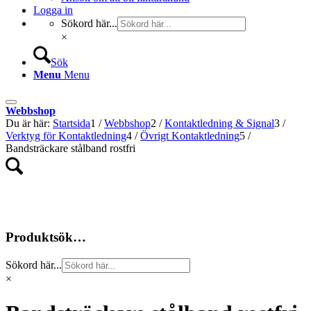
Logga in
Sökord här...
×
Sök
Menu
Menu
Webbshop
Du är här:
Startsida
1
/
Webbshop
2
/
Kontaktledning & Signal
3
/
Verktyg för Kontaktledning
4
/
Övrigt Kontaktledning
5
/
Bandsträckare stålband rostfri
Produktsök…
Sökord här...
×