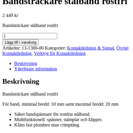
Bandsträckare stålband rostfri
2 449
kr
Bandsträckare stålband rostfri
Bandsträckare
stålband
Lägg till i varukorg
rostfri
Artikelnr:
13-1300-00
Kategorier:
Kontaktledning & Signal
,
Övrigt
mängd
Kontaktledning
,
Verktyg för Kontaktledning
Beskrivning
Ytterligare information
Beskrivning
Bandsträckare stålband rostfri
För band, minimal bredd: 10 mm samt maximal bredd: 20 mm
Säker bandspännare för rostfria stålband.
Multifunktionell: spänner, stämplar och klipper.
Kläm fast plomben utan crimptång.