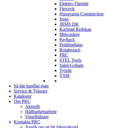
Elektro-Thermit
Flexovit
Husqvarna Construction
Irega
JRMS DK
Karlstad Redskap
Milwaukee
Payback
Peddinghaus
Rotabroach
PRC
STEL Tools
Saint-Gobain
Tyrolit
VSM
Så här handlar man
Service & Tjänster
Kataloger
Om PRC
Aktuellt
Hållbarhetsarbete
Visselblåsare
Kontakta PRC
Ansök om att bli fakturakund