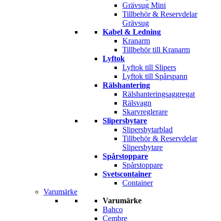
Grävsug Mini
Tillbehör & Reservdelar
Grävsug
Kabel & Ledning
Kranarm
Tillbehör till Kranarm
Lyftok
Lyftok till Slipers
Lyftok till Spårspann
Rälshantering
Rälshanteringsaggregat
Rälsvagn
Skarvreglerare
Slipersbytare
Slipersbytarblad
Tillbehör & Reservdelar
Slipersbytare
Spårstoppare
Spårstoppare
Svetscontainer
Container
Varumärke
Varumärke
Bahco
Cembre