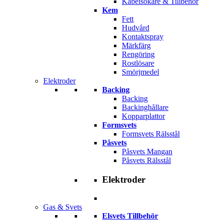
Kabelsökare & Tillbehör
Kem
Fett
Hudvård
Kontaktspray
Märkfärg
Rengöring
Rostlösare
Smörjmedel
Elektroder
Backing
Backing
Backinghållare
Kopparplattor
Formsvets
Formsvets Rälsstål
Påsvets
Påsvets Mangan
Påsvets Rälsstål
Elektroder
Gas & Svets
Elsvets Tillbehör