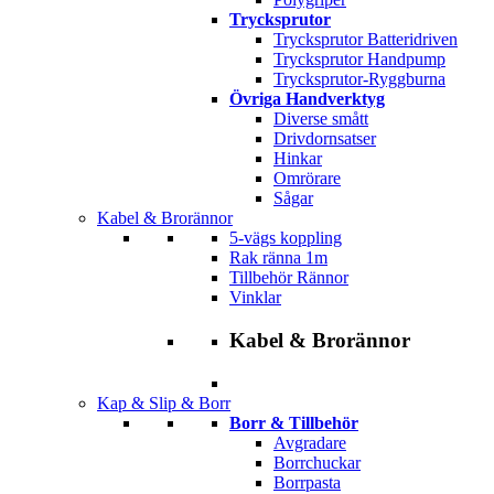
Trycksprutor
Trycksprutor Batteridriven
Trycksprutor Handpump
Trycksprutor-Ryggburna
Övriga Handverktyg
Diverse smått
Drivdornsatser
Hinkar
Omrörare
Sågar
Kabel & Brorännor
5-vägs koppling
Rak ränna 1m
Tillbehör Rännor
Vinklar
Kabel & Brorännor
Kap & Slip & Borr
Borr & Tillbehör
Avgradare
Borrchuckar
Borrpasta