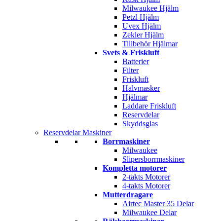
Milwaukee Hjälm
Petzl Hjälm
Uvex Hjälm
Zekler Hjälm
Tillbehör Hjälmar
Svets & Friskluft
Batterier
Filter
Friskluft
Halvmasker
Hjälmar
Laddare Friskluft
Reservdelar
Skyddsglas
Reservdelar Maskiner
Borrmaskiner
Milwaukee
Slipersborrmaskiner
Kompletta motorer
2-takts Motorer
4-takts Motorer
Mutterdragare
Airtec Master 35 Delar
Milwaukee Delar