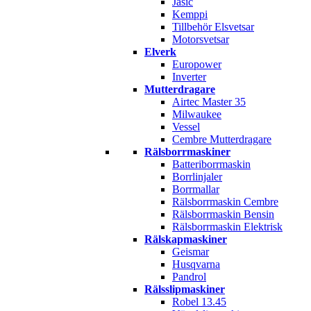
Jasic
Kemppi
Tillbehör Elsvetsar
Motorsvetsar
Elverk
Europower
Inverter
Mutterdragare
Airtec Master 35
Milwaukee
Vessel
Cembre Mutterdragare
Rälsborrmaskiner
Batteriborrmaskin
Borrlinjaler
Borrmallar
Rälsborrmaskin Cembre
Rälsborrmaskin Bensin
Rälsborrmaskin Elektrisk
Rälskapmaskiner
Geismar
Husqvarna
Pandrol
Rälsslipmaskiner
Robel 13.45