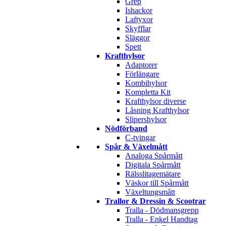
Grep
Ishackor
Laftyxor
Skyfflar
Släggor
Spett
Krafthylsor
Adaptorer
Förlängare
Kombihylsor
Kompletta Kit
Krafthylsor diverse
Låsning Krafthylsor
Slipershylsor
Nödförband
C-tvingar
Spår & Växelmått
Analoga Spårmått
Digitala Spårmått
Rälsslitagemätare
Väskor till Spårmått
Växeltungsmått
Trallor & Dressin & Scootrar
Tralla - Dödmansgrepp
Tralla - Enkel Handtag