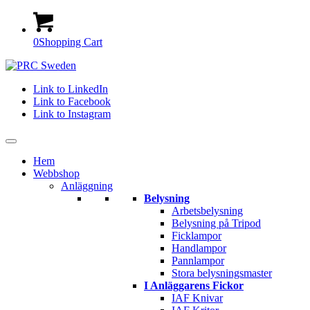
0
Shopping Cart
Link to LinkedIn
Link to Facebook
Link to Instagram
Hem
Webbshop
Anläggning
Belysning
Arbetsbelysning
Belysning på Tripod
Ficklampor
Handlampor
Pannlampor
Stora belysningsmaster
I Anläggarens Fickor
IAF Knivar