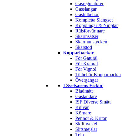
Gasregulatorer
Gasslangar
Gastillbehör
Kompletta Slangset
Kopplingar & Nipplar
Rälsförvärmare
Skärinsatser
Skärmunstycken
Skärstöd
Kopparbackar
För Gaturäl
För Kranräl
För Vignol
Tillbehör Kopparbackar
Övergångar
I Svetsarens Fickor
Bladmått
Gaständare
ISF Diverse Smått
Knivar
Körnare
Pennor & Kritor
Skiftnyckel
Slitsmejslar
Tejp