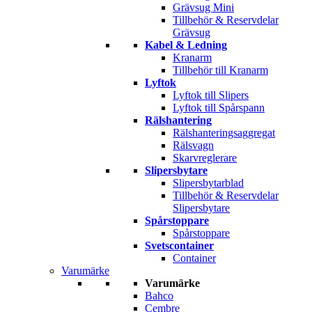
Grävsug Mini
Tillbehör & Reservdelar
Grävsug
Kabel & Ledning
Kranarm
Tillbehör till Kranarm
Lyftok
Lyftok till Slipers
Lyftok till Spårspann
Rälshantering
Rälshanteringsaggregat
Rälsvagn
Skarvreglerare
Slipersbytare
Slipersbytarblad
Tillbehör & Reservdelar
Slipersbytare
Spårstoppare
Spårstoppare
Svetscontainer
Container
Varumärke
Varumärke
Bahco
Cembre