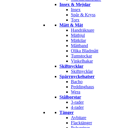
Insex & Mejslar
Insex
Spår & Kryss
Torx
Mått & Mät
Handräknare
Mäthjul
Mätkilar
Måttband
Olika Bladmått
Tumstockar
Vinkelhakar
Skiftnycklar
Skiftnycklar
Spärrnyckelsatser
Bacho
Peddinghaus
Wera
Stålborstar
3-rader
4-rader
Tänger
Avbitare
Flacktänger
Polygriper