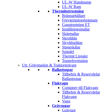
UL-W Handpump
UL-W Ram
Thermitutrustning
Brännarhållare
Förvärmningsbrännare
Gasutrustning ET
Inställningsmallar
Skärmallar
Skrotlåda
Skyddsplåtar
Slaggskålar
Spindel
Thermit Linjaler
Tunnelsvetsning
Utr. Grävmaskin & Traktorgrävare
Ballastsopar
Tillbehör & Reservdelar
Ballastsopar
Flakvagn
Container till Flakvagn
Tillbehör & Reservdelar
Flakvagn
Vagn
Grävsugar
Grävsug