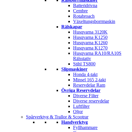
Rälsborrmaskiner
Batteridrivna
Cembre
Rotabroach
Växeltungsborrmaskin
Rälskapar
Husqvarna 3120K
Husqvarna K1250
Husqvarna K1260
Husqvarna K1270
Husqvarna RA10/RA10S
Rälsstativ
Stihl TS800
Slipmaskiner
Honda 4-takt
Minsel 165 2-takt
Reservdelar Ram
Övriga Reservdelar
Diverse Filter
Diverse reservdelar
Luftfilter
Oljor
Spårverktyg & Trallor & Scootrar
Handverktyg
Fyllhammare