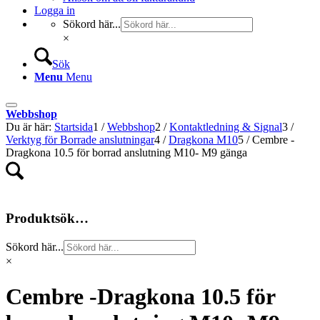
Logga in
Sökord här...
×
Sök
Menu
Menu
Webbshop
Du är här:
Startsida
1
/
Webbshop
2
/
Kontaktledning & Signal
3
/
Verktyg för Borrade anslutningar
4
/
Dragkona M10
5
/
Cembre -
Dragkona 10.5 för borrad anslutning M10- M9 gänga
Produktsök…
Sökord här...
×
Cembre -Dragkona 10.5 för