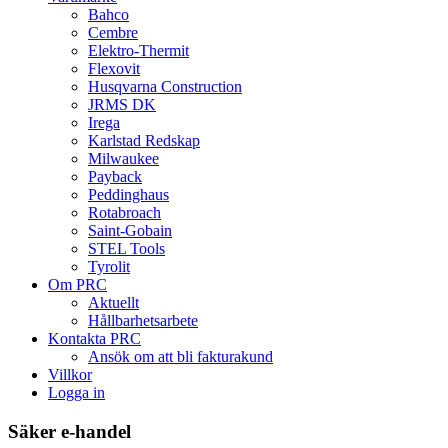
Bahco
Cembre
Elektro-Thermit
Flexovit
Husqvarna Construction
JRMS DK
Irega
Karlstad Redskap
Milwaukee
Payback
Peddinghaus
Rotabroach
Saint-Gobain
STEL Tools
Tyrolit
Om PRC
Aktuellt
Hållbarhetsarbete
Kontakta PRC
Ansök om att bli fakturakund
Villkor
Logga in
Säker e-handel