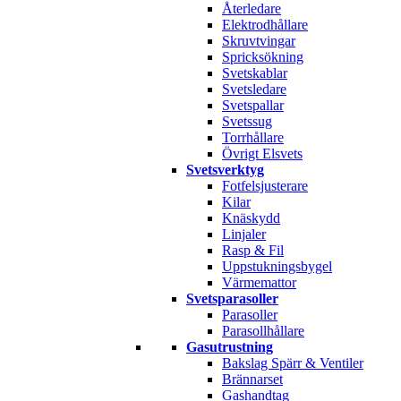
Återledare
Elektrodhållare
Skruvtvingar
Spricksökning
Svetskablar
Svetsledare
Svetspallar
Svetssug
Torrhållare
Övrigt Elsvets
Svetsverktyg
Fotfelsjusterare
Kilar
Knäskydd
Linjaler
Rasp & Fil
Uppstukningsbygel
Värmemattor
Svetsparasoller
Parasoller
Parasollhållare
Gasutrustning
Bakslag Spärr & Ventiler
Brännarset
Gashandtag