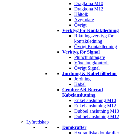
Dragkona M10
Dragkona M12
Håltolk
Avgradare
Övrigt
Verktyg för Kontaktledning
Riktningsverktyg för
kontaktledning
Övrigt Kontaktledning
Verktyg för Signal
Plunchutdragare
Växeltungkontroll
Övrigt Signal
Jordning & Kabel tillbehör
Jordning
Kabel
Cembre AR Borrad
Kabelanslutning
Enkel anslutning M10
Enkel anslutning M12
Dubbel anslutning M10
Dubbel anslutning M12
Lyftredskap
Domkrafter
Hydrauliska domkrafter