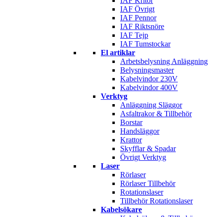
IAF Kritor
IAF Övrigt
IAF Pennor
IAF Riktsnöre
IAF Tejp
IAF Tumstockar
El artiklar
Arbetsbelysning Anläggning
Belysningsmaster
Kabelvindor 230V
Kabelvindor 400V
Verktyg
Anläggning Släggor
Asfaltrakor & Tillbehör
Borstar
Handsläggor
Krattor
Skyfflar & Spadar
Övrigt Verktyg
Laser
Rörlaser
Rörlaser Tillbehör
Rotationslaser
Tillbehör Rotationslaser
Kabelsökare