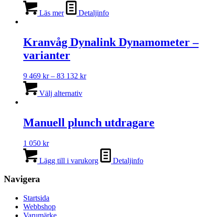
Läs mer
Detaljinfo
Kranvåg Dynalink Dynamometer –
varianter
Prisintervall:
9 469
kr
–
83 132
kr
Den
9
här
469 kr
Välj alternativ
produkten
till
har
83
flera
132 kr
Manuell plunch utdragare
varianter.
De
1 050
kr
olika
alternativen
Lägg till i varukorg
Detaljinfo
kan
väljas
Navigera
på
produktsidan
Startsida
Webbshop
Varumärke