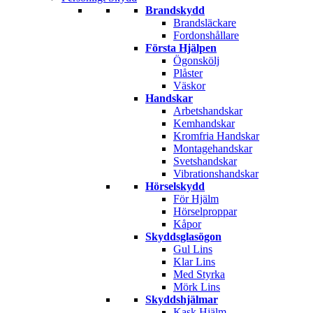
Brandskydd
Brandsläckare
Fordonshållare
Första Hjälpen
Ögonskölj
Plåster
Väskor
Handskar
Arbetshandskar
Kemhandskar
Kromfria Handskar
Montagehandskar
Svetshandskar
Vibrationshandskar
Hörselskydd
För Hjälm
Hörselproppar
Kåpor
Skyddsglasögon
Gul Lins
Klar Lins
Med Styrka
Mörk Lins
Skyddshjälmar
Kask Hjälm