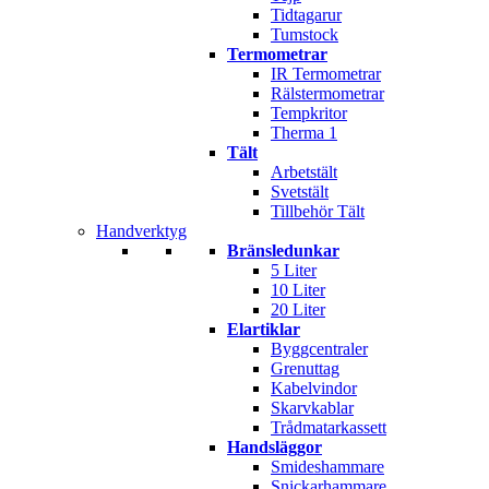
Tidtagarur
Tumstock
Termometrar
IR Termometrar
Rälstermometrar
Tempkritor
Therma 1
Tält
Arbetstält
Svetstält
Tillbehör Tält
Handverktyg
Bränsledunkar
5 Liter
10 Liter
20 Liter
Elartiklar
Byggcentraler
Grenuttag
Kabelvindor
Skarvkablar
Trådmatarkassett
Handsläggor
Smideshammare
Snickarhammare