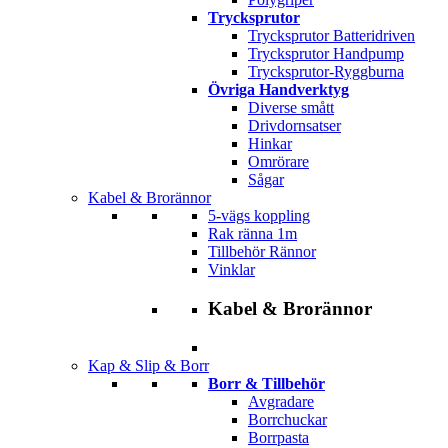
Trycksprutor
Trycksprutor Batteridriven
Trycksprutor Handpump
Trycksprutor-Ryggburna
Övriga Handverktyg
Diverse smått
Drivdornsatser
Hinkar
Omrörare
Sågar
Kabel & Brorännor
5-vägs koppling
Rak ränna 1m
Tillbehör Rännor
Vinklar
Kabel & Brorännor
Kap & Slip & Borr
Borr & Tillbehör
Avgradare
Borrchuckar
Borrpasta