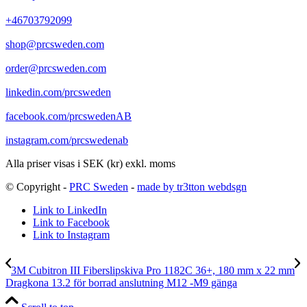
+46703792099
shop@prcsweden.com
order@prcsweden.com
linkedin.com/prcsweden
facebook.com/prcswedenAB
instagram.com/prcswedenab
Alla priser visas i SEK (kr) exkl. moms
© Copyright -
PRC Sweden
-
made by tr3tton webdsgn
Link to LinkedIn
Link to Facebook
Link to Instagram
3M Cubitron III Fiberslipskiva Pro 1182C 36+, 180 mm x 22 mm
Dragkona 13.2 för borrad anslutning M12 -M9 gänga