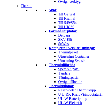
Övriga verktyg
Thermit
Skär
Till Gaturäl
Till Kranräl
Till S49/S54
Till UIC60
Formhållarplåtar
Delbara
SKV-Elit
SoWos
Kompletta Svetsutrustningar
Thermitpaket
Utrustning Container
Utrustning Svetsbil
Thermittillbehör
Spett & Spatel
Tändare
Tätningspasta
Övriga tillbehör
Thermitklippar
Reservdelar Thermitklipp
U-L-RK Kran/Vignol/Gaturäl
UL-W Batteripump
UL-W Elektrisk