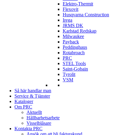
Elektro-Thermit
Flexovit
Husqvarna Construction
Irega
JRMS DK
Karlstad Redskap
Milwaukee
Payback
Peddinghaus
Rotabroach
PRC
STEL Tools
Saint-Gobain
Tyrolit
VSM
Så här handlar man
Service & Tjänster
Kataloger
Om PRC
Aktuellt
Hållbarhetsarbete
Visselblåsare
Kontakta PRC
Ansök om att bli fakturakund