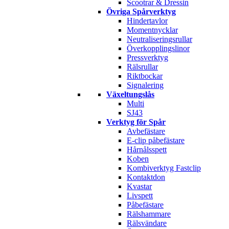
Scootrar & Dressin
Övriga Spårverktyg
Hindertavlor
Momentnycklar
Neutraliseringsrullar
Överkopplingslinor
Pressverktyg
Rälsrullar
Riktbockar
Signalering
Växeltungslås
Multi
SJ43
Verktyg för Spår
Avbefästare
E-clip påbefästare
Hårnålsspett
Koben
Kombiverktyg Fastclip
Kontaktdon
Kvastar
Livspett
Påbefästare
Rälshammare
Rälsvändare