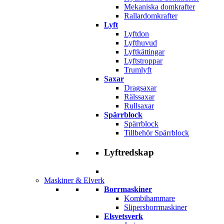
Mekaniska domkrafter
Rallardomkrafter
Lyft
Lyftdon
Lyfthuvud
Lyftkättingar
Lyftstroppar
Trumlyft
Saxar
Dragsaxar
Rälssaxar
Rullsaxar
Spärrblock
Spärrblock
Tillbehör Spärrblock
Lyftredskap
Maskiner & Elverk
Borrmaskiner
Kombihammare
Slipersborrmaskiner
Elsvetsverk