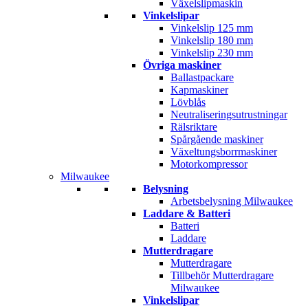
Växelslipmaskin
Vinkelslipar
Vinkelslip 125 mm
Vinkelslip 180 mm
Vinkelslip 230 mm
Övriga maskiner
Ballastpackare
Kapmaskiner
Lövblås
Neutraliseringsutrustningar
Rälsriktare
Spårgående maskiner
Växeltungsborrmaskiner
Motorkompressor
Milwaukee
Belysning
Arbetsbelysning Milwaukee
Laddare & Batteri
Batteri
Laddare
Mutterdragare
Mutterdragare
Tillbehör Mutterdragare
Milwaukee
Vinkelslipar