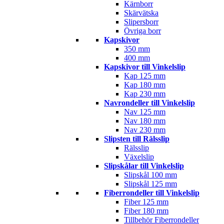
Kärnborr
Skärvätska
Slipersborr
Övriga borr
Kapskivor
350 mm
400 mm
Kapskivor till Vinkelslip
Kap 125 mm
Kap 180 mm
Kap 230 mm
Navrondeller till Vinkelslip
Nav 125 mm
Nav 180 mm
Nav 230 mm
Slipsten till Rälsslip
Rälsslip
Växelslip
Slipskålar till Vinkelslip
Slipskål 100 mm
Slipskål 125 mm
Fiberrondeller till Vinkelslip
Fiber 125 mm
Fiber 180 mm
Tillbehör Fiberrondeller