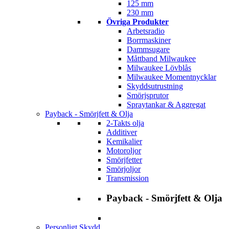
125 mm
230 mm
Övriga Produkter
Arbetsradio
Borrmaskiner
Dammsugare
Måttband Milwaukee
Milwaukee Lövblås
Milwaukee Momentnycklar
Skyddsutrustning
Smörjsprutor
Spraytankar & Aggregat
Payback - Smörjfett & Olja
2-Takts olja
Additiver
Kemikalier
Motoroljor
Smörjfetter
Smörjoljor
Transmission
Payback - Smörjfett & Olja
Personligt Skydd