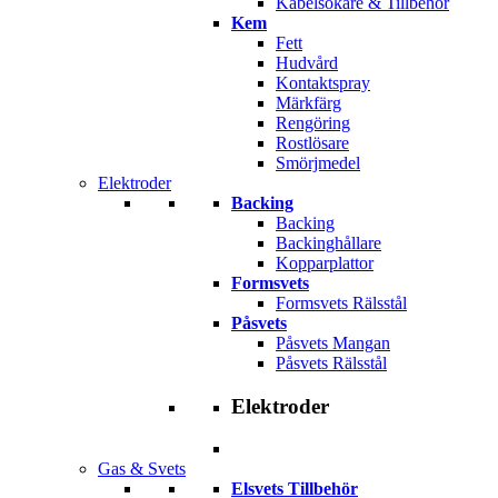
Kabelsökare & Tillbehör
Kem
Fett
Hudvård
Kontaktspray
Märkfärg
Rengöring
Rostlösare
Smörjmedel
Elektroder
Backing
Backing
Backinghållare
Kopparplattor
Formsvets
Formsvets Rälsstål
Påsvets
Påsvets Mangan
Påsvets Rälsstål
Elektroder
Gas & Svets
Elsvets Tillbehör