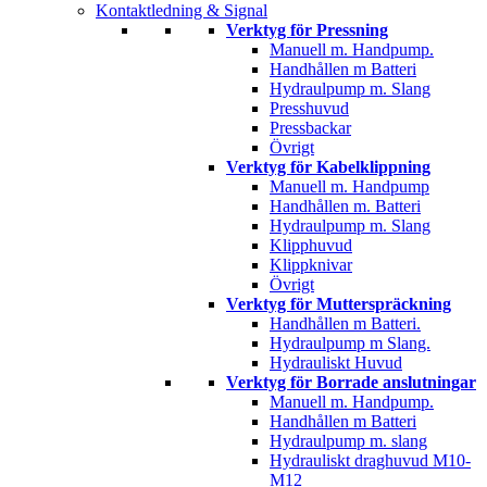
Kontaktledning & Signal
Verktyg för Pressning
Manuell m. Handpump.
Handhållen m Batteri
Hydraulpump m. Slang
Presshuvud
Pressbackar
Övrigt
Verktyg för Kabelklippning
Manuell m. Handpump
Handhållen m. Batteri
Hydraulpump m. Slang
Klipphuvud
Klippknivar
Övrigt
Verktyg för Mutterspräckning
Handhållen m Batteri.
Hydraulpump m Slang.
Hydrauliskt Huvud
Verktyg för Borrade anslutningar
Manuell m. Handpump.
Handhållen m Batteri
Hydraulpump m. slang
Hydrauliskt draghuvud M10-
M12