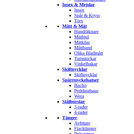
Insex & Mejslar
Insex
Spår & Kryss
Torx
Mått & Mät
Handräknare
Mäthjul
Mätkilar
Måttband
Olika Bladmått
Tumstockar
Vinkelhakar
Skiftnycklar
Skiftnycklar
Spärrnyckelsatser
Bacho
Peddinghaus
Wera
Stålborstar
3-rader
4-rader
Tänger
Avbitare
Flacktänger
Polygriper