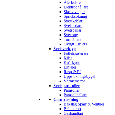
Återledare
Elektrodhållare
Skruvtvingar
Spricksökning
Svetskablar
Svetsledare
Svetspallar
Svetssug
Torrhållare
Övrigt Elsvets
Svetsverktyg
Fotfelsjusterare
Kilar
Knäskydd
Linjaler
Rasp & Fil
Uppstukningsbygel
Värmemattor
Svetsparasoller
Parasoller
Parasollhållare
Gasutrustning
Bakslag Spärr & Ventiler
Brännarset
Gashandtag