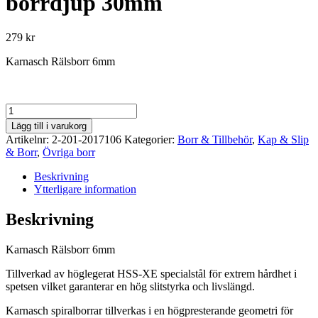
borrdjup 30mm
279
kr
Karnasch Rälsborr 6mm
Karnasch
Rälsborr
Lägg till i varukorg
6mm
Artikelnr:
2-201-2017106
Kategorier:
Borr & Tillbehör
,
Kap & Slip
borrdjup
& Borr
,
Övriga borr
30mm
mängd
Beskrivning
Ytterligare information
Beskrivning
Karnasch Rälsborr 6mm
Tillverkad av höglegerat HSS-XE specialstål för extrem hårdhet i
spetsen vilket garanterar en hög slitstyrka och livslängd.
Karnasch spiralborrar tillverkas i en högpresterande geometri för