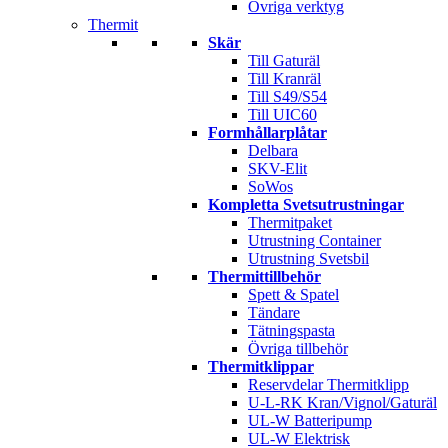
Övriga verktyg
Thermit
Skär
Till Gaturäl
Till Kranräl
Till S49/S54
Till UIC60
Formhållarplåtar
Delbara
SKV-Elit
SoWos
Kompletta Svetsutrustningar
Thermitpaket
Utrustning Container
Utrustning Svetsbil
Thermittillbehör
Spett & Spatel
Tändare
Tätningspasta
Övriga tillbehör
Thermitklippar
Reservdelar Thermitklipp
U-L-RK Kran/Vignol/Gaturäl
UL-W Batteripump
UL-W Elektrisk