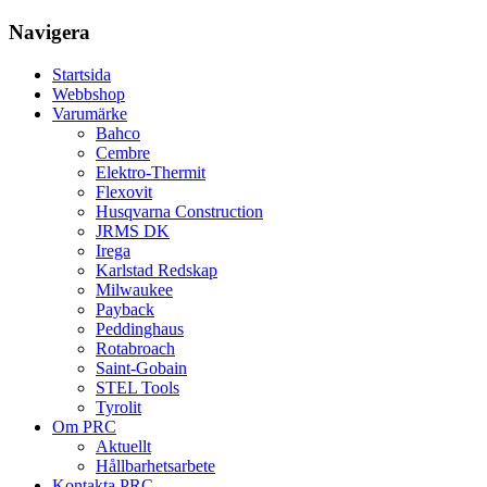
på
produktsidan
Navigera
Startsida
Webbshop
Varumärke
Bahco
Cembre
Elektro-Thermit
Flexovit
Husqvarna Construction
JRMS DK
Irega
Karlstad Redskap
Milwaukee
Payback
Peddinghaus
Rotabroach
Saint-Gobain
STEL Tools
Tyrolit
Om PRC
Aktuellt
Hållbarhetsarbete
Kontakta PRC