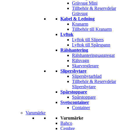
Grävsug Mini
Tillbehör & Reservdelar
Grävsug
Kabel & Ledning
Kranarm
Tillbehör till Kranarm
Lyftok
Lyftok till Slipers
Lyftok till Spårspann
Rälshantering
Rälshanteringsaggregat
Rälsvagn
Skarvreglerare
Slipersbytare
Slipersbytarblad
Tillbehör & Reservdelar
Slipersbytare
Spårstoppare
Spårstoppare
Svetscontainer
Container
Varumärke
Varumärke
Bahco
Cembre