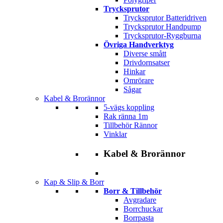
Trycksprutor
Trycksprutor Batteridriven
Trycksprutor Handpump
Trycksprutor-Ryggburna
Övriga Handverktyg
Diverse smått
Drivdornsatser
Hinkar
Omrörare
Sågar
Kabel & Brorännor
5-vägs koppling
Rak ränna 1m
Tillbehör Rännor
Vinklar
Kabel & Brorännor
Kap & Slip & Borr
Borr & Tillbehör
Avgradare
Borrchuckar
Borrpasta