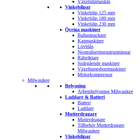
Växelslipmaskin
Vinkelslipar
Vinkelslip 125 mm
Vinkelslip 180 mm
Vinkelslip 230 mm
Övriga maskiner
Ballastpackare
Kapmaskiner
Lövblås
Neutraliseringsutrustningar
Rälsriktare
Spårgående maskiner
Växeltungsborrmaskiner
Motorkompressor
Milwaukee
Belysning
Arbetsbelysning Milwaukee
Laddare & Batteri
Batteri
Laddare
Mutterdragare
Mutterdragare
Tillbehör Mutterdragare
Milwaukee
Vinkelslipar