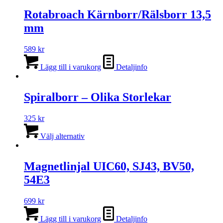
Rotabroach Kärnborr/Rälsborr 13,5
mm
589
kr
Lägg till i varukorg
Detaljinfo
Spiralborr – Olika Storlekar
325
kr
Den
här
Välj alternativ
produkten
har
flera
Magnetlinjal UIC60, SJ43, BV50,
varianter.
54E3
De
olika
alternativen
699
kr
kan
väljas
Lägg till i varukorg
Detaljinfo