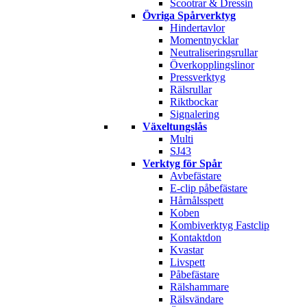
Scootrar & Dressin
Övriga Spårverktyg
Hindertavlor
Momentnycklar
Neutraliseringsrullar
Överkopplingslinor
Pressverktyg
Rälsrullar
Riktbockar
Signalering
Växeltungslås
Multi
SJ43
Verktyg för Spår
Avbefästare
E-clip påbefästare
Hårnålsspett
Koben
Kombiverktyg Fastclip
Kontaktdon
Kvastar
Livspett
Påbefästare
Rälshammare
Rälsvändare