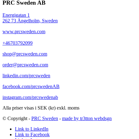
PRC Sweden AB
Energigatan 1
262 73 Ängelholm, Sweden
www.prcsweden.com
+46703792099
shop@prcsweden.com
order@prcsweden.com
linkedin.com/prcsweden
facebook.com/prcswedenAB
instagram.com/prcswedenab
Alla priser visas i SEK (kr) exkl. moms
© Copyright -
PRC Sweden
-
made by tr3tton webdsgn
Link to LinkedIn
Link to Facebook