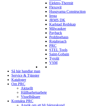
Elektro-Thermit
Flexovit
Husqvarna Construction
Irega
JRMS DK
Karlstad Redskap
Milwaukee
Payback
Peddinghaus
Rotabroach
PRC
STEL Tools
Saint-Gobain
Tyrolit
VSM
Så här handlar man
Service & Tjänster
Kataloger
Om PRC
Aktuellt
Hållbarhetsarbete
Visselblåsare
Kontakta PRC
Ansök om att bli fakturakund