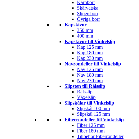
Kärnborr
Skärvätska
Slipersborr
Övriga borr
Kapskivor
350 mm
400 mm
Kapskivor till Vinkelslip
Kap 125 mm
Kap 180 mm
Kap 230 mm
Navrondeller till Vinkelslip
Nav 125 mm
Nav 180 mm
Nav 230 mm
Slipsten till Rälsslip
Rälsslip
Växelslip
Slipskålar till Vinkelslip
Slipskål 100 mm
Slipskål 125 mm
Fiberrondeller till Vinkelslip
Fiber 125 mm
Fiber 180 mm
Tillbehör Fiberrondeller