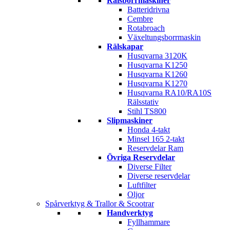
Rälsborrmaskiner
Batteridrivna
Cembre
Rotabroach
Växeltungsborrmaskin
Rälskapar
Husqvarna 3120K
Husqvarna K1250
Husqvarna K1260
Husqvarna K1270
Husqvarna RA10/RA10S
Rälsstativ
Stihl TS800
Slipmaskiner
Honda 4-takt
Minsel 165 2-takt
Reservdelar Ram
Övriga Reservdelar
Diverse Filter
Diverse reservdelar
Luftfilter
Oljor
Spårverktyg & Trallor & Scootrar
Handverktyg
Fyllhammare