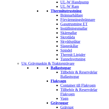
UL-W Handpump
UL-W Ram
Thermitutrustning
Brännarhållare
Förvärmningsbrännare
Gasutrustning ET
Inställningsmallar
Skärmallar
Skrotlåda
Skyddsplåtar
Slaggskålar
Spindel
Thermit Linjaler
Tunnelsvetsning
Utr. Grävmaskin & Traktorgrävare
Ballastsopar
Tillbehör & Reservdelar
Ballastsopar
Flakvagn
Container till Flakvagn
Tillbehör & Reservdelar
Flakvagn
Vagn
Grävsugar
Grävsug