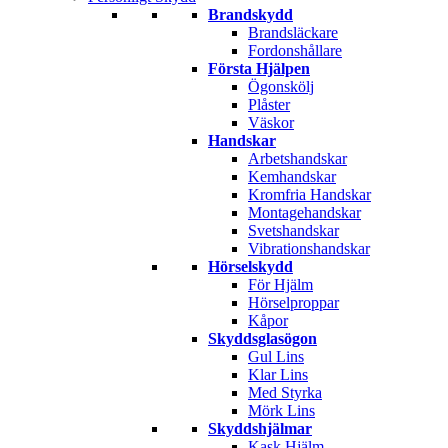
Brandskydd
Brandsläckare
Fordonshållare
Första Hjälpen
Ögonskölj
Plåster
Väskor
Handskar
Arbetshandskar
Kemhandskar
Kromfria Handskar
Montagehandskar
Svetshandskar
Vibrationshandskar
Hörselskydd
För Hjälm
Hörselproppar
Kåpor
Skyddsglasögon
Gul Lins
Klar Lins
Med Styrka
Mörk Lins
Skyddshjälmar
Kask Hjälm