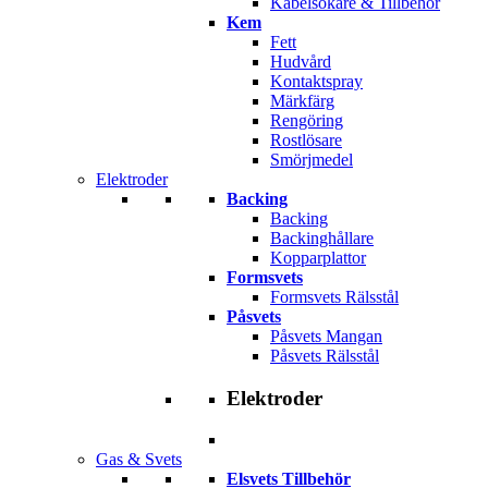
Kabelsökare & Tillbehör
Kem
Fett
Hudvård
Kontaktspray
Märkfärg
Rengöring
Rostlösare
Smörjmedel
Elektroder
Backing
Backing
Backinghållare
Kopparplattor
Formsvets
Formsvets Rälsstål
Påsvets
Påsvets Mangan
Påsvets Rälsstål
Elektroder
Gas & Svets
Elsvets Tillbehör