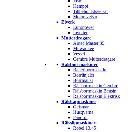
Jasic
Kemppi
Tillbehör Elsvetsar
Motorsvetsar
Elverk
Europower
Inverter
Mutterdragare
Airtec Master 35
Milwaukee
Vessel
Cembre Mutterdragare
Rälsborrmaskiner
Batteriborrmaskin
Borrlinjaler
Borrmallar
Rälsborrmaskin Cembre
Rälsborrmaskin Bensin
Rälsborrmaskin Elektrisk
Rälskapmaskiner
Geismar
Husqvarna
Pandrol
Rälsslipmaskiner
Robel 13.45