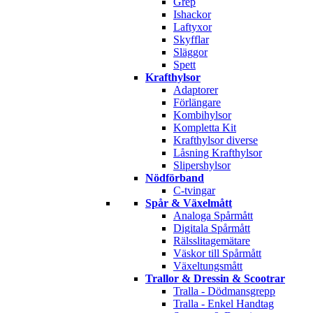
Grep
Ishackor
Laftyxor
Skyfflar
Släggor
Spett
Krafthylsor
Adaptorer
Förlängare
Kombihylsor
Kompletta Kit
Krafthylsor diverse
Låsning Krafthylsor
Slipershylsor
Nödförband
C-tvingar
Spår & Växelmått
Analoga Spårmått
Digitala Spårmått
Rälsslitagemätare
Väskor till Spårmått
Växeltungsmått
Trallor & Dressin & Scootrar
Tralla - Dödmansgrepp
Tralla - Enkel Handtag