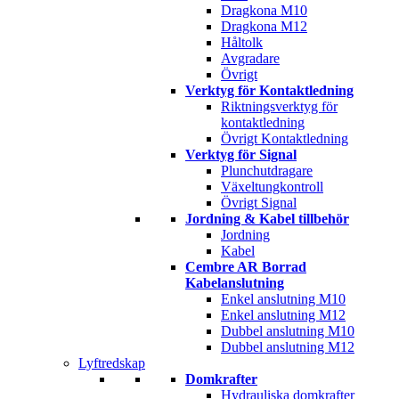
Dragkona M10
Dragkona M12
Håltolk
Avgradare
Övrigt
Verktyg för Kontaktledning
Riktningsverktyg för
kontaktledning
Övrigt Kontaktledning
Verktyg för Signal
Plunchutdragare
Växeltungkontroll
Övrigt Signal
Jordning & Kabel tillbehör
Jordning
Kabel
Cembre AR Borrad
Kabelanslutning
Enkel anslutning M10
Enkel anslutning M12
Dubbel anslutning M10
Dubbel anslutning M12
Lyftredskap
Domkrafter
Hydrauliska domkrafter