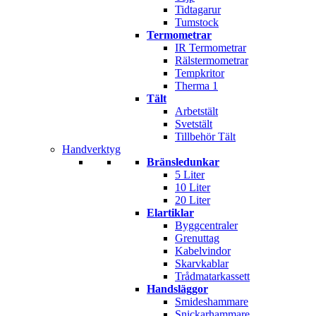
Tidtagarur
Tumstock
Termometrar
IR Termometrar
Rälstermometrar
Tempkritor
Therma 1
Tält
Arbetstält
Svetstält
Tillbehör Tält
Handverktyg
Bränsledunkar
5 Liter
10 Liter
20 Liter
Elartiklar
Byggcentraler
Grenuttag
Kabelvindor
Skarvkablar
Trådmatarkassett
Handsläggor
Smideshammare
Snickarhammare