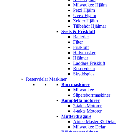
Milwaukee Hjälm
Petzl Hjälm
Uvex Hjälm
Zekler Hjälm
Tillbehör Hjälmar
Svets & Friskluft
Batterier
Filter
Friskluft
Halvmasker
Hjälmar
Laddare Friskluft
Reservdelar
Skyddsglas
Reservdelar Maskiner
Borrmaskiner
Milwaukee
Slipersborrmaskiner
Kompletta motorer
2-takts Motorer
4-takts Motorer
Mutterdragare
Airtec Master 35 Delar
Milwaukee Delar