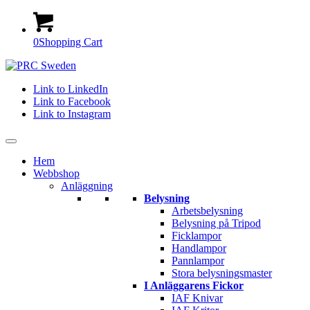
0
Shopping Cart
Link to LinkedIn
Link to Facebook
Link to Instagram
Hem
Webbshop
Anläggning
Belysning
Arbetsbelysning
Belysning på Tripod
Ficklampor
Handlampor
Pannlampor
Stora belysningsmaster
I Anläggarens Fickor
IAF Knivar