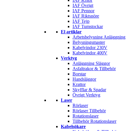
IAF Kritor
IAF Övrigt
IAF Pennor
IAF Riktsnöre
IAF Tejp
IAF Tumstockar
El artiklar
Arbetsbelysning Anläggning
Belysningsmaster
Kabelvindor 230V
Kabelvindor 400V
Verktyg
Anläggning Släggor
Asfaltrakor & Tillbehör
Borstar
Handsläggor
Krattor
Skyfflar & Spadar
Övrigt Verktyg
Laser
Rörlaser
Rörlaser Tillbehör
Rotationslaser
Tillbehör Rotationslaser
Kabelsökare