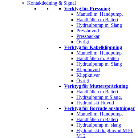
Kontaktledning & Signal
Verktyg för Pressning
Manuell m. Handpump.
Handhållen m Batteri
Hydraulpump m. Slang
Presshuvud
Pressbackar
Övrigt
Verktyg för Kabelklippning
Manuell m. Handpump
Handhållen m. Batteri
Hydraulpump m. Slang
Klipphuvud
Klippknivar
Övrigt
Verktyg för Mutterspräckning
Handhållen m Batteri.
Hydraulpump m Slang.
Hydrauliskt Huvud
Verktyg för Borrade anslutningar
Manuell m. Handpump.
Handhållen m Batteri
Hydraulpump m. slang
Hydrauliskt draghuvud M10-
M12