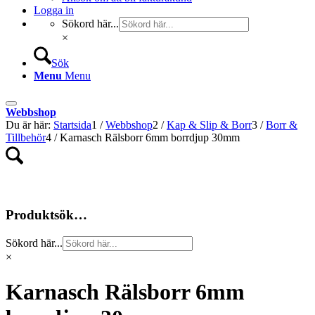
Logga in
Sökord här...
×
Sök
Menu
Menu
Webbshop
Du är här:
Startsida
1
/
Webbshop
2
/
Kap & Slip & Borr
3
/
Borr &
Tillbehör
4
/
Karnasch Rälsborr 6mm borrdjup 30mm
Produktsök…
Sökord här...
×
Karnasch Rälsborr 6mm