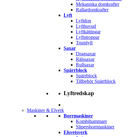
Mekaniska domkrafter
Rallardomkrafter
Lyft
Lyftdon
Lyfthuvud
Lyftkättingar
Lyftstroppar
Trumlyft
Saxar
Dragsaxar
Rälssaxar
Rullsaxar
Spärrblock
Spärrblock
Tillbehör Spärrblock
Lyftredskap
Maskiner & Elverk
Borrmaskiner
Kombihammare
Slipersborrmaskiner
Elsvetsverk