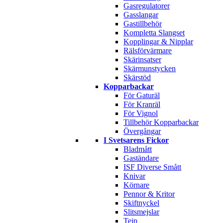
Gasregulatorer
Gasslangar
Gastillbehör
Kompletta Slangset
Kopplingar & Nipplar
Rälsförvärmare
Skärinsatser
Skärmunstycken
Skärstöd
Kopparbackar
För Gaturäl
För Kranräl
För Vignol
Tillbehör Kopparbackar
Övergångar
I Svetsarens Fickor
Bladmått
Gaständare
ISF Diverse Smått
Knivar
Körnare
Pennor & Kritor
Skiftnyckel
Slitsmejslar
Tejp