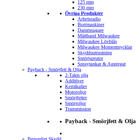
125 mm
230 mm
Övriga Produkter
Arbetsradio
Borrmaskiner
Dammsugare
Måttband Milwaukee
Milwaukee Lövblås
Milwaukee Momentnycklar
Skyddsutrustning
Smörjsprutor
Spraytankar & Aggregat
Payback - Smörjfett & Olja
2-Takts olja
Additiver
Kemikalier
Motoroljor
Smörjfetter
Smörjoljor
Transmission
Payback - Smörjfett & Olja
Personligt Skydd