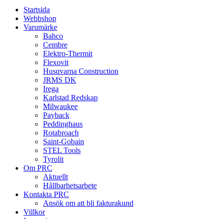
Startsida
Webbshop
Varumärke
Bahco
Cembre
Elektro-Thermit
Flexovit
Husqvarna Construction
JRMS DK
Irega
Karlstad Redskap
Milwaukee
Payback
Peddinghaus
Rotabroach
Saint-Gobain
STEL Tools
Tyrolit
Om PRC
Aktuellt
Hållbarhetsarbete
Kontakta PRC
Ansök om att bli fakturakund
Villkor