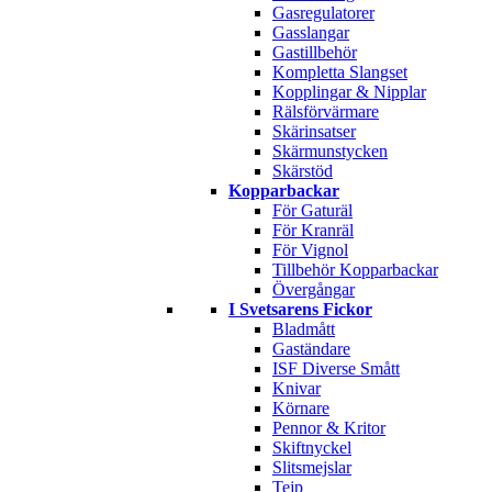
Gasregulatorer
Gasslangar
Gastillbehör
Kompletta Slangset
Kopplingar & Nipplar
Rälsförvärmare
Skärinsatser
Skärmunstycken
Skärstöd
Kopparbackar
För Gaturäl
För Kranräl
För Vignol
Tillbehör Kopparbackar
Övergångar
I Svetsarens Fickor
Bladmått
Gaständare
ISF Diverse Smått
Knivar
Körnare
Pennor & Kritor
Skiftnyckel
Slitsmejslar
Tejp