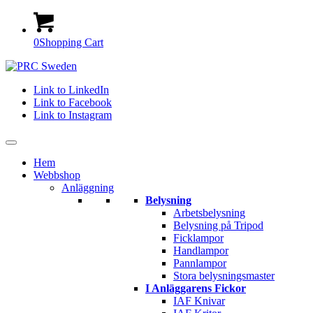
0
Shopping Cart
Link to LinkedIn
Link to Facebook
Link to Instagram
Hem
Webbshop
Anläggning
Belysning
Arbetsbelysning
Belysning på Tripod
Ficklampor
Handlampor
Pannlampor
Stora belysningsmaster
I Anläggarens Fickor
IAF Knivar