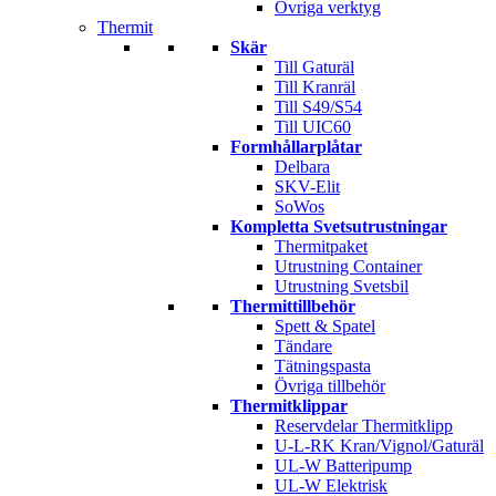
Övriga verktyg
Thermit
Skär
Till Gaturäl
Till Kranräl
Till S49/S54
Till UIC60
Formhållarplåtar
Delbara
SKV-Elit
SoWos
Kompletta Svetsutrustningar
Thermitpaket
Utrustning Container
Utrustning Svetsbil
Thermittillbehör
Spett & Spatel
Tändare
Tätningspasta
Övriga tillbehör
Thermitklippar
Reservdelar Thermitklipp
U-L-RK Kran/Vignol/Gaturäl
UL-W Batteripump
UL-W Elektrisk