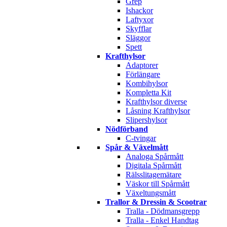
Grep
Ishackor
Laftyxor
Skyfflar
Släggor
Spett
Krafthylsor
Adaptorer
Förlängare
Kombihylsor
Kompletta Kit
Krafthylsor diverse
Låsning Krafthylsor
Slipershylsor
Nödförband
C-tvingar
Spår & Växelmått
Analoga Spårmått
Digitala Spårmått
Rälsslitagemätare
Väskor till Spårmått
Växeltungsmått
Trallor & Dressin & Scootrar
Tralla - Dödmansgrepp
Tralla - Enkel Handtag