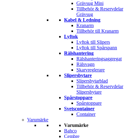
Grävsug Mini
Tillbehör & Reservdelar
Grävsug
Kabel & Ledning
Kranarm
Tillbehör till Kranarm
Lyftok
Lyftok till Slipers
Lyftok till Spårspann
Rälshantering
Rälshanteringsaggregat
Rälsvagn
Skarvreglerare
Slipersbytare
Slipersbytarblad
Tillbehör & Reservdelar
Slipersbytare
Spårstoppare
Spårstoppare
Svetscontainer
Container
Varumärke
Varumärke
Bahco
Cembre