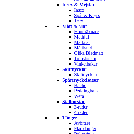
Insex & Mejslar
Insex
Spår & Kryss
Torx
Mått & Mät
Handräknare
Mäthjul
Mätkilar
Måttband
Olika Bladmått
Tumstockar
Vinkelhakar
Skiftnycklar
Skiftnycklar
Spärrnyckelsatser
Bacho
Peddinghaus
Wera
Stålborstar
3-rader
4-rader
Tänger
Avbitare
Flacktänger
Polygriper