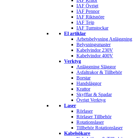
IAF Kritor
IAF Övrigt
IAF Pennor
IAF Riktsnöre
IAF Tejp
IAF Tumstockar
El artiklar
Arbetsbelysning Anläggning
Belysningsmaster
Kabelvindor 230V
Kabelvindor 400V
Verktyg
Anläggning Släggor
Asfaltrakor & Tillbehör
Borstar
Handsläggor
Krattor
Skyfflar & Spadar
Övrigt Verktyg
Laser
Rörlaser
Rörlaser Tillbehör
Rotationslaser
Tillbehör Rotationslaser
Kabelsökare