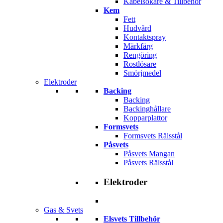
Kabelsökare & Tillbehör
Kem
Fett
Hudvård
Kontaktspray
Märkfärg
Rengöring
Rostlösare
Smörjmedel
Elektroder
Backing
Backing
Backinghållare
Kopparplattor
Formsvets
Formsvets Rälsstål
Påsvets
Påsvets Mangan
Påsvets Rälsstål
Elektroder
Gas & Svets
Elsvets Tillbehör