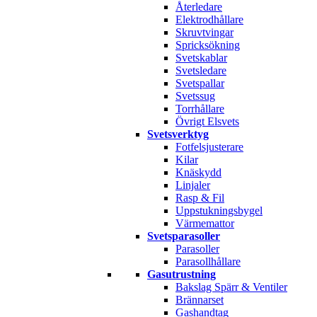
Återledare
Elektrodhållare
Skruvtvingar
Spricksökning
Svetskablar
Svetsledare
Svetspallar
Svetssug
Torrhållare
Övrigt Elsvets
Svetsverktyg
Fotfelsjusterare
Kilar
Knäskydd
Linjaler
Rasp & Fil
Uppstukningsbygel
Värmemattor
Svetsparasoller
Parasoller
Parasollhållare
Gasutrustning
Bakslag Spärr & Ventiler
Brännarset
Gashandtag