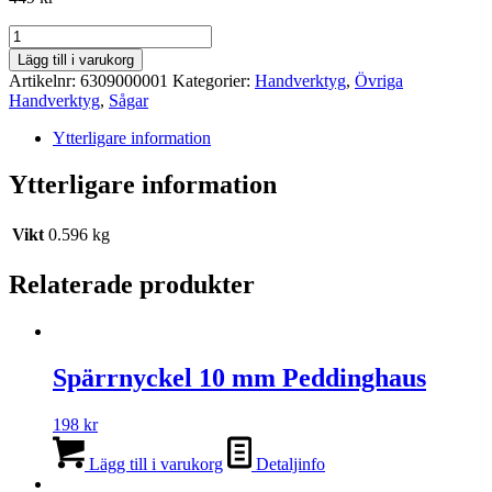
Peddinghaus
Bågfil
Lägg till i varukorg
MetalCut
Artikelnr:
6309000001
Kategorier:
Handverktyg
,
Övriga
mängd
Handverktyg
,
Sågar
Ytterligare information
Ytterligare information
Vikt
0.596 kg
Relaterade produkter
Spärrnyckel 10 mm Peddinghaus
198
kr
Lägg till i varukorg
Detaljinfo