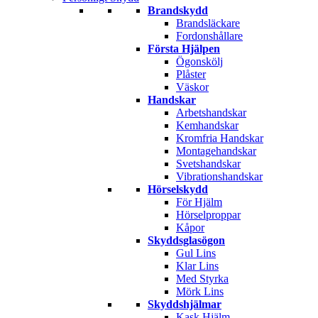
Brandskydd
Brandsläckare
Fordonshållare
Första Hjälpen
Ögonskölj
Plåster
Väskor
Handskar
Arbetshandskar
Kemhandskar
Kromfria Handskar
Montagehandskar
Svetshandskar
Vibrationshandskar
Hörselskydd
För Hjälm
Hörselproppar
Kåpor
Skyddsglasögon
Gul Lins
Klar Lins
Med Styrka
Mörk Lins
Skyddshjälmar
Kask Hjälm