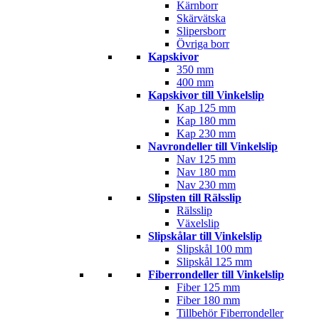
Kärnborr
Skärvätska
Slipersborr
Övriga borr
Kapskivor
350 mm
400 mm
Kapskivor till Vinkelslip
Kap 125 mm
Kap 180 mm
Kap 230 mm
Navrondeller till Vinkelslip
Nav 125 mm
Nav 180 mm
Nav 230 mm
Slipsten till Rälsslip
Rälsslip
Växelslip
Slipskålar till Vinkelslip
Slipskål 100 mm
Slipskål 125 mm
Fiberrondeller till Vinkelslip
Fiber 125 mm
Fiber 180 mm
Tillbehör Fiberrondeller