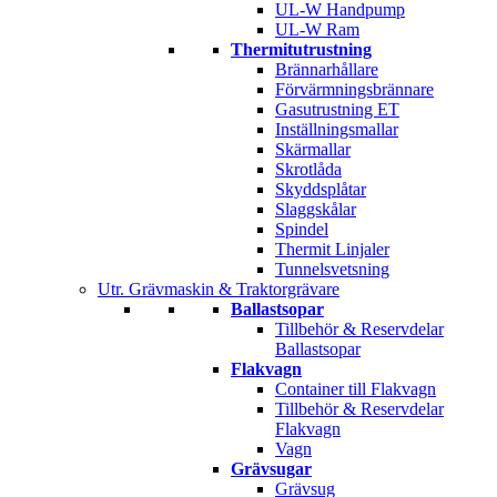
UL-W Handpump
UL-W Ram
Thermitutrustning
Brännarhållare
Förvärmningsbrännare
Gasutrustning ET
Inställningsmallar
Skärmallar
Skrotlåda
Skyddsplåtar
Slaggskålar
Spindel
Thermit Linjaler
Tunnelsvetsning
Utr. Grävmaskin & Traktorgrävare
Ballastsopar
Tillbehör & Reservdelar
Ballastsopar
Flakvagn
Container till Flakvagn
Tillbehör & Reservdelar
Flakvagn
Vagn
Grävsugar
Grävsug