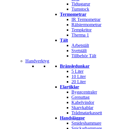
Tidtagarur
Tumstock
Termometrar
IR Termometrar
Rälstermometrar
Tempkritor
Therma 1
Tält
Arbetstält
Svetstält
Tillbehör Tält
Handverktyg
Bränsledunkar
5 Liter
10 Liter
20 Liter
Elartiklar
Byggcentraler
Grenuttag
Kabelvindor
Skarvkablar
Trådmatarkassett
Handsläggor
Smideshammare
Snickarhammare