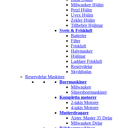
Milwaukee Hjälm
Petzl Hjälm
Uvex Hjälm
Zekler Hjälm
Tillbehör Hjälmar
Svets & Friskluft
Batterier
Filter
Friskluft
Halvmasker
Hjälmar
Laddare Friskluft
Reservdelar
Skyddsglas
Reservdelar Maskiner
Borrmaskiner
Milwaukee
Slipersborrmaskiner
Kompletta motorer
2-takts Motorer
4-takts Motorer
Mutterdragare
Airtec Master 35 Delar
Milwaukee Delar