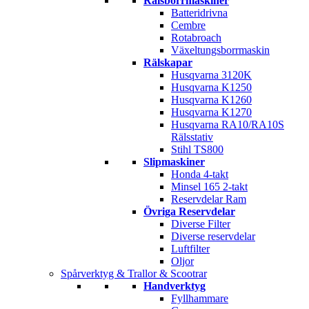
Rälsborrmaskiner
Batteridrivna
Cembre
Rotabroach
Växeltungsborrmaskin
Rälskapar
Husqvarna 3120K
Husqvarna K1250
Husqvarna K1260
Husqvarna K1270
Husqvarna RA10/RA10S
Rälsstativ
Stihl TS800
Slipmaskiner
Honda 4-takt
Minsel 165 2-takt
Reservdelar Ram
Övriga Reservdelar
Diverse Filter
Diverse reservdelar
Luftfilter
Oljor
Spårverktyg & Trallor & Scootrar
Handverktyg
Fyllhammare