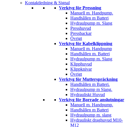
Kontaktledning & Signal
Verktyg för Pressning
Manuell m. Handpump.
Handhållen m Batteri
Hydraulpump m. Slang
Presshuvud
Pressbackar
Övrigt
Verktyg för Kabelklippning
Manuell m. Handpump
Handhållen m. Batteri
Hydraulpump m. Slang
Klipphuvud
Klippknivar
Övrigt
Verktyg för Mutterspräckning
Handhållen m Batteri.
Hydraulpump m Slang.
Hydrauliskt Huvud
Verktyg för Borrade anslutningar
Manuell m. Handpump.
Handhållen m Batteri
Hydraulpump m. slang
Hydrauliskt draghuvud M10-
M12