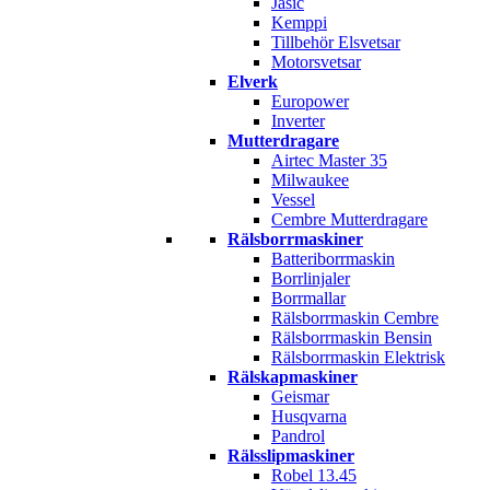
Jasic
Kemppi
Tillbehör Elsvetsar
Motorsvetsar
Elverk
Europower
Inverter
Mutterdragare
Airtec Master 35
Milwaukee
Vessel
Cembre Mutterdragare
Rälsborrmaskiner
Batteriborrmaskin
Borrlinjaler
Borrmallar
Rälsborrmaskin Cembre
Rälsborrmaskin Bensin
Rälsborrmaskin Elektrisk
Rälskapmaskiner
Geismar
Husqvarna
Pandrol
Rälsslipmaskiner
Robel 13.45