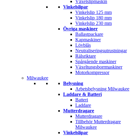
Växelslipmaskin
Vinkelslipar
Vinkelslip 125 mm
Vinkelslip 180 mm
Vinkelslip 230 mm
Övriga maskiner
Ballastpackare
Kapmaskiner
Lövblås
Neutraliseringsutrustningar
Rälsriktare
Spårgående maskiner
Växeltungsborrmaskiner
Motorkompressor
Milwaukee
Belysning
Arbetsbelysning Milwaukee
Laddare & Batteri
Batteri
Laddare
Mutterdragare
Mutterdragare
Tillbehör Mutterdragare
Milwaukee
Vinkelslipar