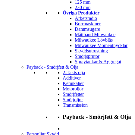
125 mm
230 mm
Övriga Produkter
Arbetsradio
Borrmaskiner
Dammsugare
Måttband Milwaukee
Milwaukee Lövblås
Milwaukee Momentnycklar
Skyddsutrustning
Smörjsprutor
Spraytankar & Aggregat
Payback - Smörjfett & Olja
2-Takts olja
Additiver
Kemikalier
Motoroljor
Smörjfetter
Smörjoljor
Transmission
Payback - Smörjfett & Olja
Personligt Skydd