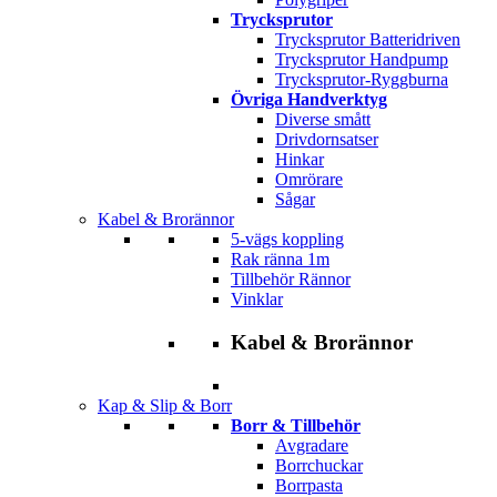
Trycksprutor
Trycksprutor Batteridriven
Trycksprutor Handpump
Trycksprutor-Ryggburna
Övriga Handverktyg
Diverse smått
Drivdornsatser
Hinkar
Omrörare
Sågar
Kabel & Brorännor
5-vägs koppling
Rak ränna 1m
Tillbehör Rännor
Vinklar
Kabel & Brorännor
Kap & Slip & Borr
Borr & Tillbehör
Avgradare
Borrchuckar
Borrpasta