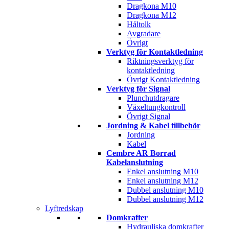
Dragkona M10
Dragkona M12
Håltolk
Avgradare
Övrigt
Verktyg för Kontaktledning
Riktningsverktyg för
kontaktledning
Övrigt Kontaktledning
Verktyg för Signal
Plunchutdragare
Växeltungkontroll
Övrigt Signal
Jordning & Kabel tillbehör
Jordning
Kabel
Cembre AR Borrad
Kabelanslutning
Enkel anslutning M10
Enkel anslutning M12
Dubbel anslutning M10
Dubbel anslutning M12
Lyftredskap
Domkrafter
Hydrauliska domkrafter