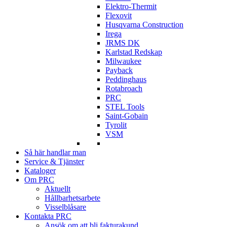
Elektro-Thermit
Flexovit
Husqvarna Construction
Irega
JRMS DK
Karlstad Redskap
Milwaukee
Payback
Peddinghaus
Rotabroach
PRC
STEL Tools
Saint-Gobain
Tyrolit
VSM
Så här handlar man
Service & Tjänster
Kataloger
Om PRC
Aktuellt
Hållbarhetsarbete
Visselblåsare
Kontakta PRC
Ansök om att bli fakturakund