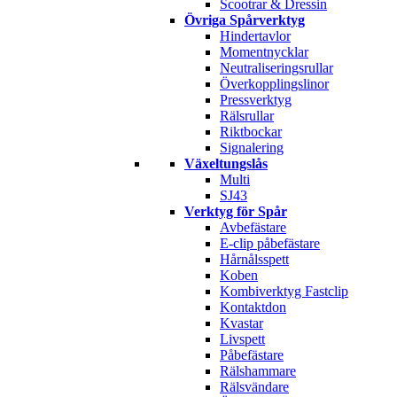
Scootrar & Dressin
Övriga Spårverktyg
Hindertavlor
Momentnycklar
Neutraliseringsrullar
Överkopplingslinor
Pressverktyg
Rälsrullar
Riktbockar
Signalering
Växeltungslås
Multi
SJ43
Verktyg för Spår
Avbefästare
E-clip påbefästare
Hårnålsspett
Koben
Kombiverktyg Fastclip
Kontaktdon
Kvastar
Livspett
Påbefästare
Rälshammare
Rälsvändare