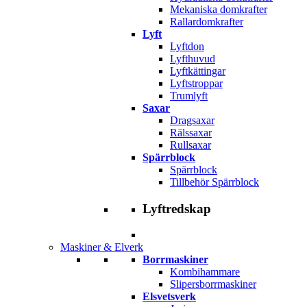
Mekaniska domkrafter
Rallardomkrafter
Lyft
Lyftdon
Lyfthuvud
Lyftkättingar
Lyftstroppar
Trumlyft
Saxar
Dragsaxar
Rälssaxar
Rullsaxar
Spärrblock
Spärrblock
Tillbehör Spärrblock
Lyftredskap
Maskiner & Elverk
Borrmaskiner
Kombihammare
Slipersborrmaskiner
Elsvetsverk