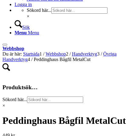
Logga in
Sökord här...
×
Sök
Menu
Menu
Webbshop
Du är här:
Startsida
1
/
Webbshop
2
/
Handverktyg
3
/
Övriga
Handverktyg
4
/
Peddinghaus Bågfil MetalCut
Produktsök…
Sökord här...
×
Peddinghaus Bågfil MetalCut
449
kr