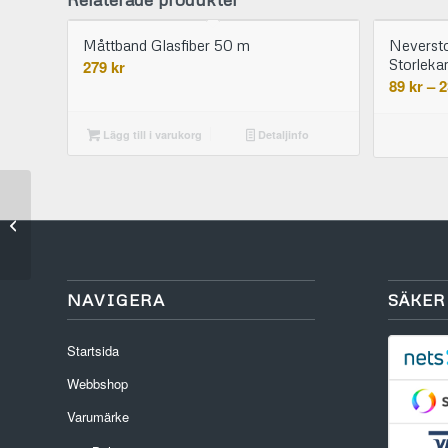
Måttband Glasfiber 50 m
Neversto
Storleka
279
kr
89
kr
–
2
Lägg till i varukorg
Detaljinfo
Måttband Glasfiber 40
m
NAVIGERA
SÄKER
Startsida
Webbshop
Varumärke