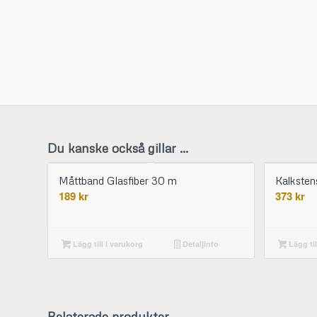
Du kanske också gillar …
Måttband Glasfiber 30 m
Kalkstens
189
kr
373
kr
Lägg till i varukorg
Detaljinfo
Lägg til
Relaterade produkter