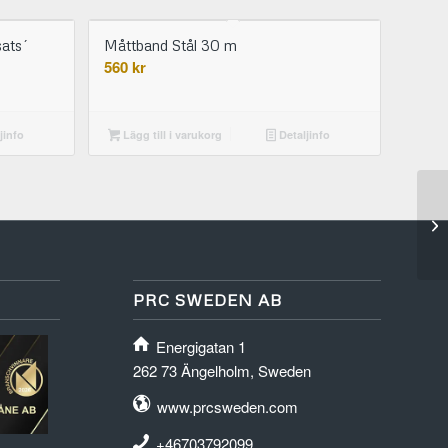
sats´
Måttband Stål 30 m
560
kr
jinfo
Lägg till i varukorg
Detaljinfo
PRC SWEDEN AB
Energigatan 1
262 73 Ängelholm, Sweden
www.prcsweden.com
+46703792099