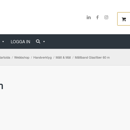
LOGGA IN
tartsida
/
Webbshop
/
Handverktyg
/
Mått & Mät
/
Måttband Glasfiber 60 m
m