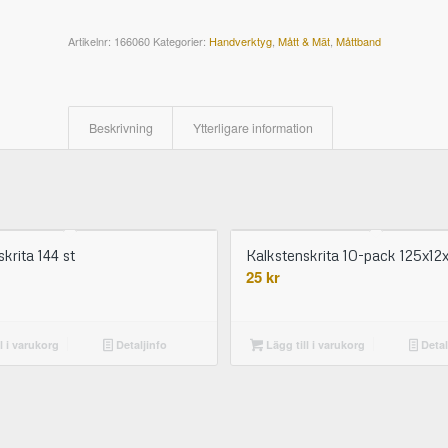
Artikelnr:
166060
Kategorier:
Handverktyg
,
Mått & Mät
,
Måttband
Beskrivning
Ytterligare information
krita 144 st
Kalkstenskrita 10-pack 125x1
25
kr
l i varukorg
Detaljinfo
Lägg till i varukorg
Detal