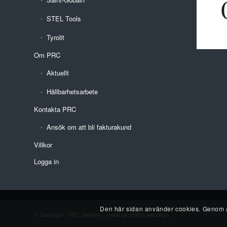
STEL Tools
Tyrolit
Om PRC
Aktuellt
Hållbarhetsarbete
Kontakta PRC
Ansök om att bli fakturakund
Villkor
Logga in
Den här sidan använder cookies. Genom at
© Copyright -
PRC Sweden
-
made by tr3tton webdsgn