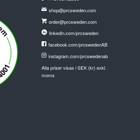
shop@prcsweden.com
order@prcsweden.com
linkedin.com/prcsweden
facebook.com/prcswedenAB
instagram.com/prcswedenab
Alla priser visas i SEK (kr) exkl.
moms