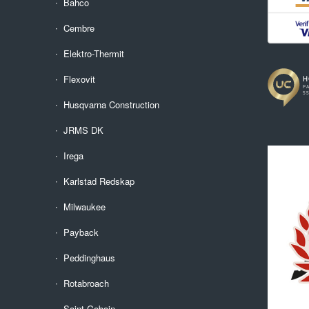
Bahco
Cembre
Elektro-Thermit
Flexovit
Husqvarna Construction
JRMS DK
Irega
Karlstad Redskap
Milwaukee
Payback
Peddinghaus
Rotabroach
Saint-Gobain