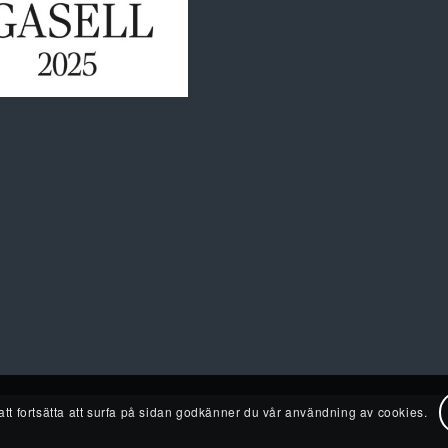
t fortsätta att surfa på sidan godkänner du vår användning av cookies.