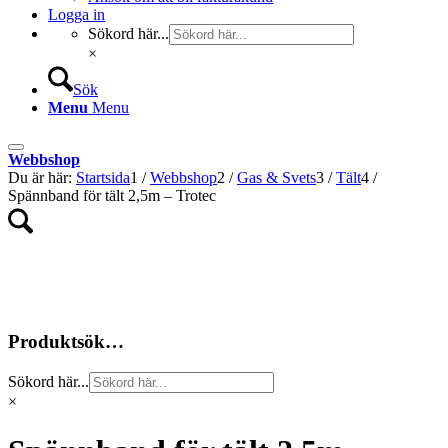
Logga in
Sökord här...
×
Sök
Menu
Menu
Webbshop
Du är här:
Startsida
1
/
Webbshop
2
/
Gas & Svets
3
/
Tält
4
/
Spännband för tält 2,5m – Trotec
Produktsök…
Sökord här...
×