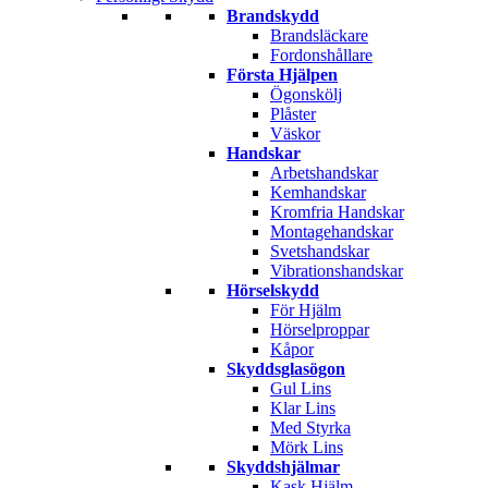
Brandskydd
Brandsläckare
Fordonshållare
Första Hjälpen
Ögonskölj
Plåster
Väskor
Handskar
Arbetshandskar
Kemhandskar
Kromfria Handskar
Montagehandskar
Svetshandskar
Vibrationshandskar
Hörselskydd
För Hjälm
Hörselproppar
Kåpor
Skyddsglasögon
Gul Lins
Klar Lins
Med Styrka
Mörk Lins
Skyddshjälmar
Kask Hjälm