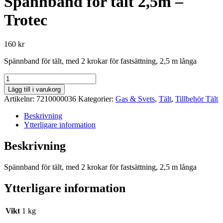
Spännband för tält 2,5m –
Trotec
160
kr
Spännband för tält, med 2 krokar för fastsättning, 2,5 m långa
Spännband
för
Lägg till i varukorg
tält
Artikelnr:
7210000036
Kategorier:
Gas & Svets
,
Tält
,
Tillbehör Tält
2,5m
-
Beskrivning
Trotec
Ytterligare information
mängd
Beskrivning
Spännband för tält, med 2 krokar för fastsättning, 2,5 m långa
Ytterligare information
Vikt
1 kg