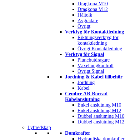
Dragkona M10
Dragkona M12
Håltolk
Avgradare
Övrigt
Verktyg för Kontaktledning
Riktningsverktyg för
kontaktledning
Övrigt Kontaktledning
Verktyg för Signal
Plunchutdragare
Växeltungkontroll
Övrigt Signal
Jordning & Kabel tillbehör
Jordning
Kabel
Cembre AR Borrad
Kabelanslutning
Enkel anslutning M10
Enkel anslutning M12
Dubbel anslutning M10
Dubbel anslutning M12
Lyftredskap
Domkrafter
Hydrauliska domkrafter