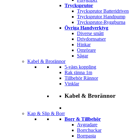
Trycksprutor
Trycksprutor Batteridriven
Trycksprutor Handpump
Trycksprutor-Ryggburna
Övriga Handverktyg
Diverse smått
Drivdornsatser
Hinkar
Omrörare
Sågar
Kabel & Brorännor
5-vägs koppling
Rak ränna 1m
Tillbehör Rännor
Vinklar
Kabel & Brorännor
Kap & Slip & Borr
Borr & Tillbehör
Avgradare
Borrchuckar
Borrpasta