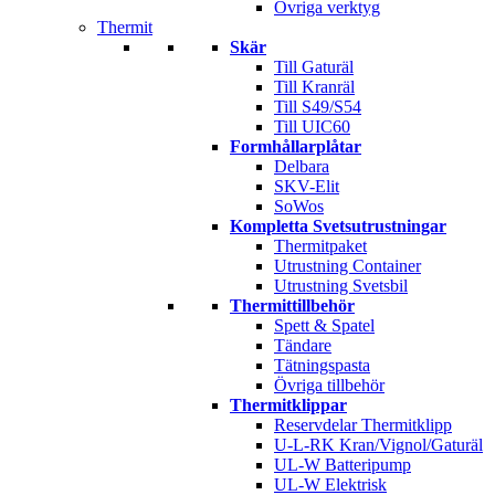
Övriga verktyg
Thermit
Skär
Till Gaturäl
Till Kranräl
Till S49/S54
Till UIC60
Formhållarplåtar
Delbara
SKV-Elit
SoWos
Kompletta Svetsutrustningar
Thermitpaket
Utrustning Container
Utrustning Svetsbil
Thermittillbehör
Spett & Spatel
Tändare
Tätningspasta
Övriga tillbehör
Thermitklippar
Reservdelar Thermitklipp
U-L-RK Kran/Vignol/Gaturäl
UL-W Batteripump
UL-W Elektrisk