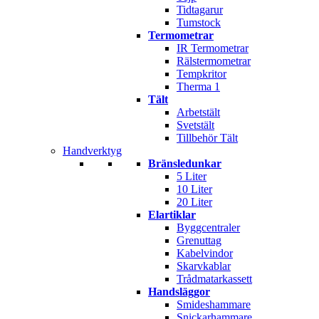
Tidtagarur
Tumstock
Termometrar
IR Termometrar
Rälstermometrar
Tempkritor
Therma 1
Tält
Arbetstält
Svetstält
Tillbehör Tält
Handverktyg
Bränsledunkar
5 Liter
10 Liter
20 Liter
Elartiklar
Byggcentraler
Grenuttag
Kabelvindor
Skarvkablar
Trådmatarkassett
Handsläggor
Smideshammare
Snickarhammare