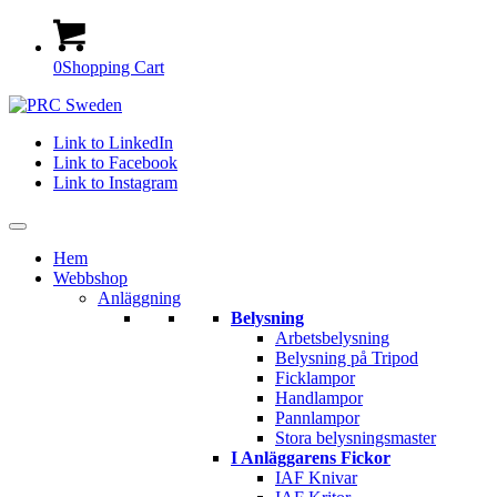
0
Shopping Cart
Link to LinkedIn
Link to Facebook
Link to Instagram
Hem
Webbshop
Anläggning
Belysning
Arbetsbelysning
Belysning på Tripod
Ficklampor
Handlampor
Pannlampor
Stora belysningsmaster
I Anläggarens Fickor
IAF Knivar