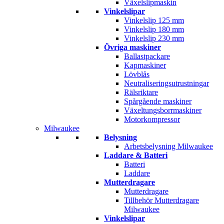
Växelslipmaskin
Vinkelslipar
Vinkelslip 125 mm
Vinkelslip 180 mm
Vinkelslip 230 mm
Övriga maskiner
Ballastpackare
Kapmaskiner
Lövblås
Neutraliseringsutrustningar
Rälsriktare
Spårgående maskiner
Växeltungsborrmaskiner
Motorkompressor
Milwaukee
Belysning
Arbetsbelysning Milwaukee
Laddare & Batteri
Batteri
Laddare
Mutterdragare
Mutterdragare
Tillbehör Mutterdragare
Milwaukee
Vinkelslipar