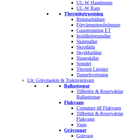
UL-W Handpump
UL-W Ram
Thermitutrustning
Brännarhållare
Förvärmningsbrännare
Gasutrustning ET
Inställningsmallar
Skärmallar
Skrotlåda
Skyddsplåtar
Slaggskålar
Spindel
Thermit Linjaler
Tunnelsvetsning
Utr. Grävmaskin & Traktorgrävare
Ballastsopar
Tillbehör & Reservdelar
Ballastsopar
Flakvagn
Container till Flakvagn
Tillbehör & Reservdelar
Flakvagn
Vagn
Grävsugar
Grävsug