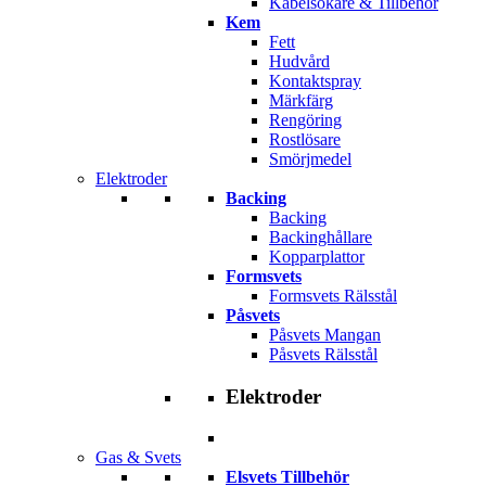
Kabelsökare & Tillbehör
Kem
Fett
Hudvård
Kontaktspray
Märkfärg
Rengöring
Rostlösare
Smörjmedel
Elektroder
Backing
Backing
Backinghållare
Kopparplattor
Formsvets
Formsvets Rälsstål
Påsvets
Påsvets Mangan
Påsvets Rälsstål
Elektroder
Gas & Svets
Elsvets Tillbehör