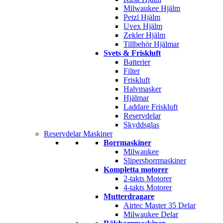
Milwaukee Hjälm
Petzl Hjälm
Uvex Hjälm
Zekler Hjälm
Tillbehör Hjälmar
Svets & Friskluft
Batterier
Filter
Friskluft
Halvmasker
Hjälmar
Laddare Friskluft
Reservdelar
Skyddsglas
Reservdelar Maskiner
Borrmaskiner
Milwaukee
Slipersborrmaskiner
Kompletta motorer
2-takts Motorer
4-takts Motorer
Mutterdragare
Airtec Master 35 Delar
Milwaukee Delar