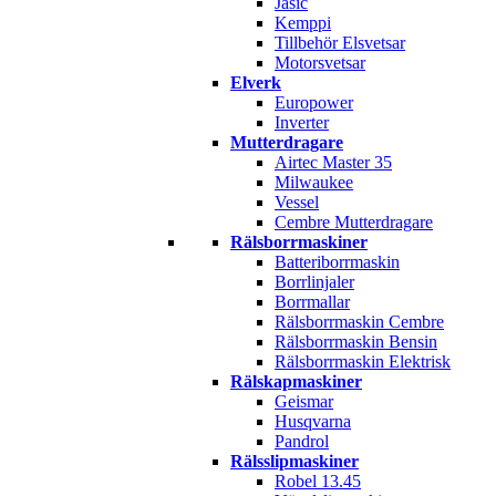
Jasic
Kemppi
Tillbehör Elsvetsar
Motorsvetsar
Elverk
Europower
Inverter
Mutterdragare
Airtec Master 35
Milwaukee
Vessel
Cembre Mutterdragare
Rälsborrmaskiner
Batteriborrmaskin
Borrlinjaler
Borrmallar
Rälsborrmaskin Cembre
Rälsborrmaskin Bensin
Rälsborrmaskin Elektrisk
Rälskapmaskiner
Geismar
Husqvarna
Pandrol
Rälsslipmaskiner
Robel 13.45