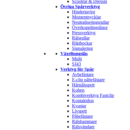
Scootrar & Dressin
Övriga Spårverktyg
Hindertavlor
Momentnycklar
Neutraliseringsrullar
Överkopplingslinor
Pressverktyg
Rälsrullar
Riktbockar
Signalering
Växeltungslås
Multi
SJ43
Verktyg för Spår
Avbefästare
E-clip påbefästare
Hårnålsspett
Koben
Kombiverktyg Fastclip
Kontaktdon
Kvastar
Livspett
Påbefästare
Rälshammare
Rälsvändare