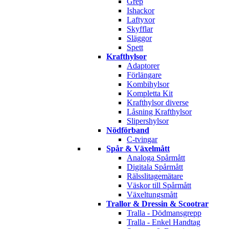
Grep
Ishackor
Laftyxor
Skyfflar
Släggor
Spett
Krafthylsor
Adaptorer
Förlängare
Kombihylsor
Kompletta Kit
Krafthylsor diverse
Låsning Krafthylsor
Slipershylsor
Nödförband
C-tvingar
Spår & Växelmått
Analoga Spårmått
Digitala Spårmått
Rälsslitagemätare
Väskor till Spårmått
Växeltungsmått
Trallor & Dressin & Scootrar
Tralla - Dödmansgrepp
Tralla - Enkel Handtag