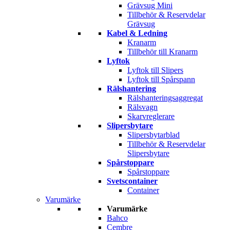
Grävsug Mini
Tillbehör & Reservdelar
Grävsug
Kabel & Ledning
Kranarm
Tillbehör till Kranarm
Lyftok
Lyftok till Slipers
Lyftok till Spårspann
Rälshantering
Rälshanteringsaggregat
Rälsvagn
Skarvreglerare
Slipersbytare
Slipersbytarblad
Tillbehör & Reservdelar
Slipersbytare
Spårstoppare
Spårstoppare
Svetscontainer
Container
Varumärke
Varumärke
Bahco
Cembre