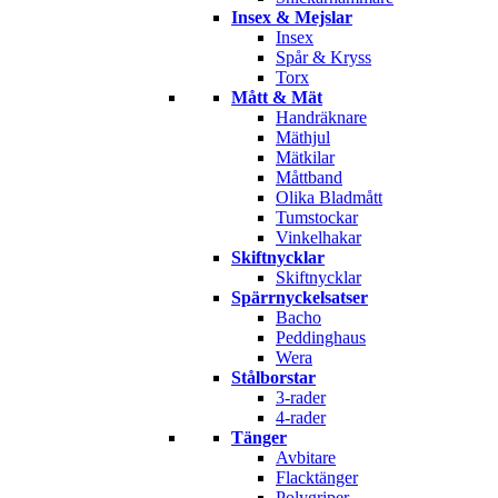
Insex & Mejslar
Insex
Spår & Kryss
Torx
Mått & Mät
Handräknare
Mäthjul
Mätkilar
Måttband
Olika Bladmått
Tumstockar
Vinkelhakar
Skiftnycklar
Skiftnycklar
Spärrnyckelsatser
Bacho
Peddinghaus
Wera
Stålborstar
3-rader
4-rader
Tänger
Avbitare
Flacktänger
Polygriper