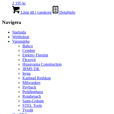
2 195
kr
Lägg till i varukorg
Detaljinfo
Navigera
Startsida
Webbshop
Varumärke
Bahco
Cembre
Elektro-Thermit
Flexovit
Husqvarna Construction
JRMS DK
Irega
Karlstad Redskap
Milwaukee
Payback
Peddinghaus
Rotabroach
Saint-Gobain
STEL Tools
Tyrolit