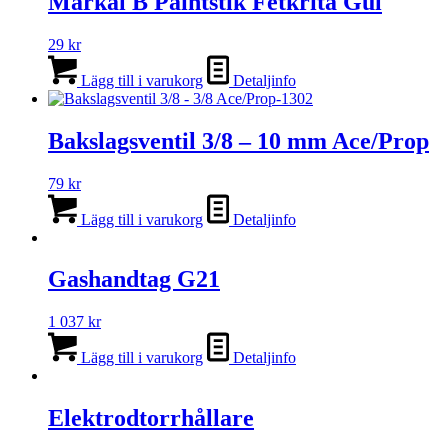
Markal B Paintstik Fetkrita Gul
29
kr
Lägg till i varukorg
Detaljinfo
Bakslagsventil 3/8 – 10 mm Ace/Prop
79
kr
Lägg till i varukorg
Detaljinfo
Gashandtag G21
1 037
kr
Lägg till i varukorg
Detaljinfo
Elektrodtorrhållare