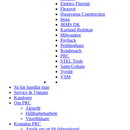
Elektro-Thermit
Flexovit
Husqvarna Construction
Irega
JRMS DK
Karlstad Redskap
Milwaukee
Payback
Peddinghaus
Rotabroach
PRC
STEL Tools
Saint-Gobain
Tyrolit
VSM
Så här handlar man
Service & Tjänster
Kataloger
Om PRC
Aktuellt
Hållbarhetsarbete
Visselblåsare
Kontakta PRC
Ansök om att bli fakturakund