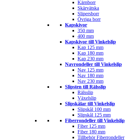
Kärnborr
Skärvätska
Slipersborr
Övriga borr
Kapskivor
350 mm
400 mm
Kapskivor till Vinkelslip
Kap 125 mm
Kap 180 mm
Kap 230 mm
Navrondeller till Vinkelslip
Nav 125 mm
Nav 180 mm
Nav 230 mm
Slipsten till Rälsslip
Rälsslip
Växelslip
Slipskålar till Vinkelslip
Slipskål 100 mm
Slipskål 125 mm
Fiberrondeller till Vinkelslip
Fiber 125 mm
Fiber 180 mm
Tillbehör Fiberrondeller