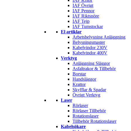
IAF Kritor
IAF Övrigt
IAF Pennor
IAF Riktsnöre
IAF Tejp
IAF Tumstockar
El artiklar
Arbetsbelysning Anläggning
Belysningsmaster
Kabelvindor 230V
Kabelvindor 400V
Verktyg
Anläggning Släggor
Asfaltrakor & Tillbehör
Borstar
Handsläggor
Krattor
Skyfflar & Spadar
Övrigt Verktyg
Laser
Rörlaser
Rörlaser Tillbehör
Rotationslaser
Tillbehör Rotationslaser
Kabelsökare