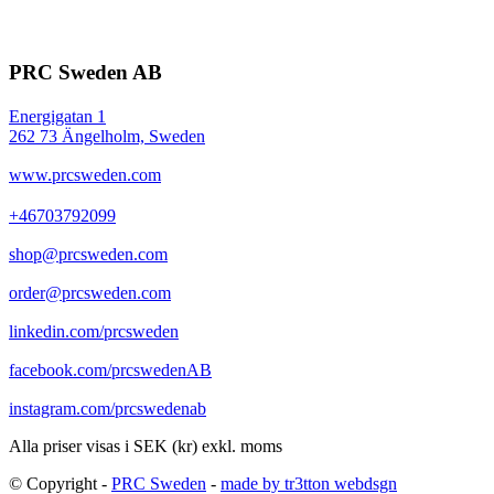
PRC Sweden AB
Energigatan 1
262 73 Ängelholm, Sweden
www.prcsweden.com
+46703792099
shop@prcsweden.com
order@prcsweden.com
linkedin.com/prcsweden
facebook.com/prcswedenAB
instagram.com/prcswedenab
Alla priser visas i SEK (kr) exkl. moms
© Copyright -
PRC Sweden
-
made by tr3tton webdsgn