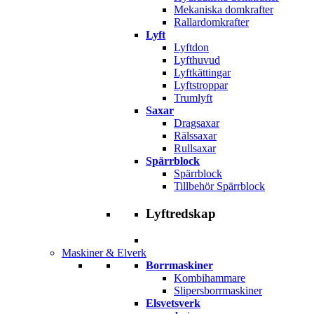
Mekaniska domkrafter
Rallardomkrafter
Lyft
Lyftdon
Lyfthuvud
Lyftkättingar
Lyftstroppar
Trumlyft
Saxar
Dragsaxar
Rälssaxar
Rullsaxar
Spärrblock
Spärrblock
Tillbehör Spärrblock
Lyftredskap
Maskiner & Elverk
Borrmaskiner
Kombihammare
Slipersborrmaskiner
Elsvetsverk