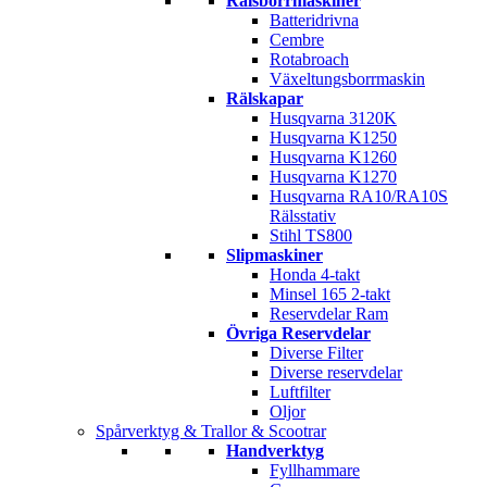
Rälsborrmaskiner
Batteridrivna
Cembre
Rotabroach
Växeltungsborrmaskin
Rälskapar
Husqvarna 3120K
Husqvarna K1250
Husqvarna K1260
Husqvarna K1270
Husqvarna RA10/RA10S
Rälsstativ
Stihl TS800
Slipmaskiner
Honda 4-takt
Minsel 165 2-takt
Reservdelar Ram
Övriga Reservdelar
Diverse Filter
Diverse reservdelar
Luftfilter
Oljor
Spårverktyg & Trallor & Scootrar
Handverktyg
Fyllhammare