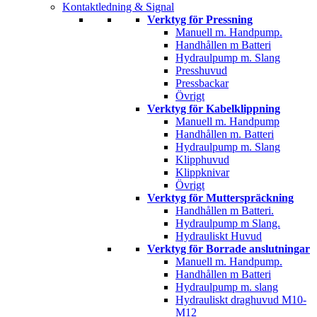
Kontaktledning & Signal
Verktyg för Pressning
Manuell m. Handpump.
Handhållen m Batteri
Hydraulpump m. Slang
Presshuvud
Pressbackar
Övrigt
Verktyg för Kabelklippning
Manuell m. Handpump
Handhållen m. Batteri
Hydraulpump m. Slang
Klipphuvud
Klippknivar
Övrigt
Verktyg för Mutterspräckning
Handhållen m Batteri.
Hydraulpump m Slang.
Hydrauliskt Huvud
Verktyg för Borrade anslutningar
Manuell m. Handpump.
Handhållen m Batteri
Hydraulpump m. slang
Hydrauliskt draghuvud M10-
M12