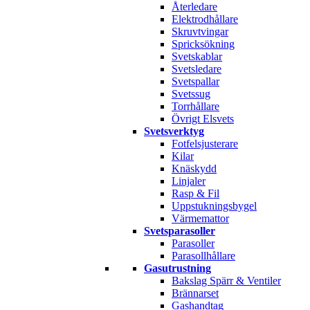
Återledare
Elektrodhållare
Skruvtvingar
Spricksökning
Svetskablar
Svetsledare
Svetspallar
Svetssug
Torrhållare
Övrigt Elsvets
Svetsverktyg
Fotfelsjusterare
Kilar
Knäskydd
Linjaler
Rasp & Fil
Uppstukningsbygel
Värmemattor
Svetsparasoller
Parasoller
Parasollhållare
Gasutrustning
Bakslag Spärr & Ventiler
Brännarset
Gashandtag