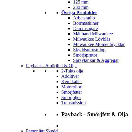
125 mm
230 mm
Övriga Produkter
Arbetsradio
Borrmaskiner
Dammsugare
Måttband Milwaukee
Milwaukee Lövblås
Milwaukee Momentnycklar
Skyddsutrustning
Smörjsprutor
Spraytankar & Aggregat
Payback - Smörjfett & Olja
2-Takts olja
Additiver
Kemikalier
Motoroljor
Smörjfetter
Smörjoljor
Transmission
Payback - Smörjfett & Olja
Personligt Skydd