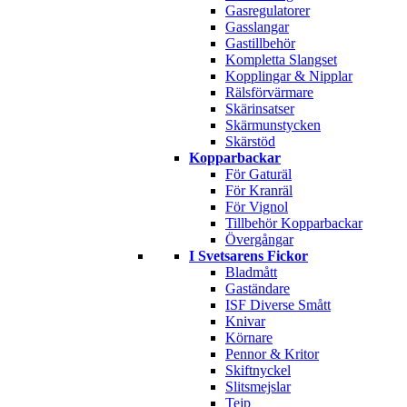
Gasregulatorer
Gasslangar
Gastillbehör
Kompletta Slangset
Kopplingar & Nipplar
Rälsförvärmare
Skärinsatser
Skärmunstycken
Skärstöd
Kopparbackar
För Gaturäl
För Kranräl
För Vignol
Tillbehör Kopparbackar
Övergångar
I Svetsarens Fickor
Bladmått
Gaständare
ISF Diverse Smått
Knivar
Körnare
Pennor & Kritor
Skiftnyckel
Slitsmejslar
Tejp