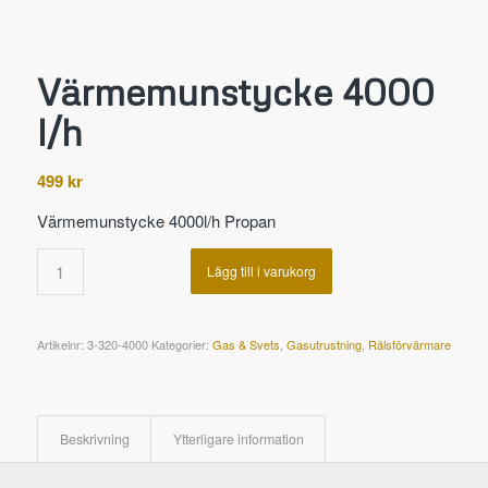
Värmemunstycke 4000
l/h
499
kr
Värmemunstycke 4000l/h Propan
Lägg till i varukorg
Artikelnr:
3-320-4000
Kategorier:
Gas & Svets
,
Gasutrustning
,
Rälsförvärmare
Beskrivning
Ytterligare information