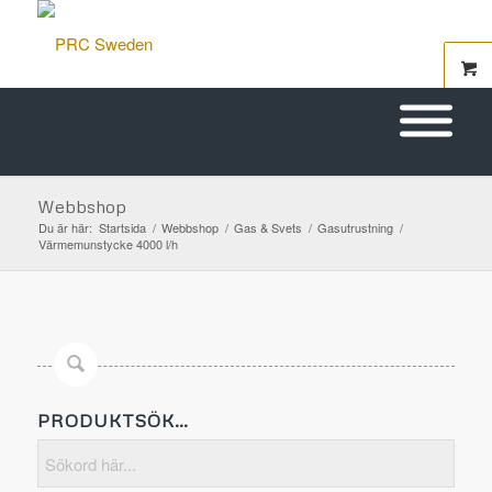
Webbshop
Du är här:
Startsida
/
Webbshop
/
Gas & Svets
/
Gasutrustning
/
Värmemunstycke 4000 l/h
PRODUKTSÖK…