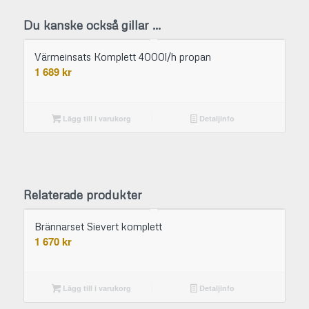
Du kanske också gillar …
Värmeinsats Komplett 4000l/h propan
1 689
kr
Lägg till i varukorg
Detaljinfo
Relaterade produkter
Brännarset Sievert komplett
1 670
kr
Lägg till i varukorg
Detaljinfo