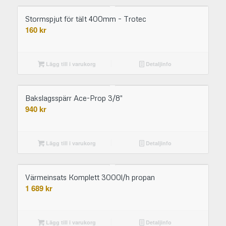
Stormspjut för tält 400mm – Trotec
160
kr
Lägg till i varukorg
Detaljinfo
Bakslagsspärr Ace-Prop 3/8″
940
kr
Lägg till i varukorg
Detaljinfo
Värmeinsats Komplett 3000l/h propan
1 689
kr
Lägg till i varukorg
Detaljinfo