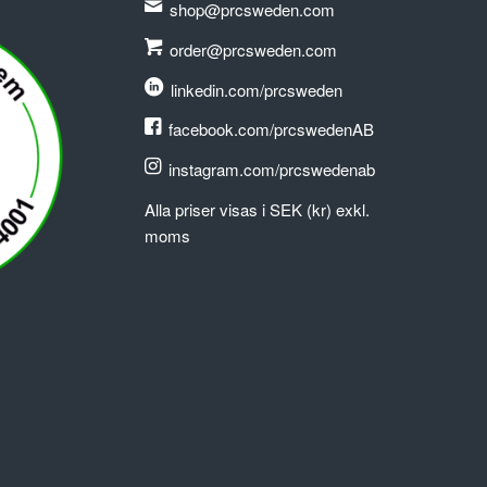
shop@prcsweden.com
order@prcsweden.com
linkedin.com/prcsweden
facebook.com/prcswedenAB
instagram.com/prcswedenab
Alla priser visas i SEK (kr) exkl.
moms