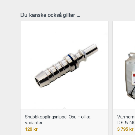
Du kanske också gillar …
Snabbkopplingsnippel Oxy – olika
Värmemat
varianter
DK & N
129
kr
3 795
kr