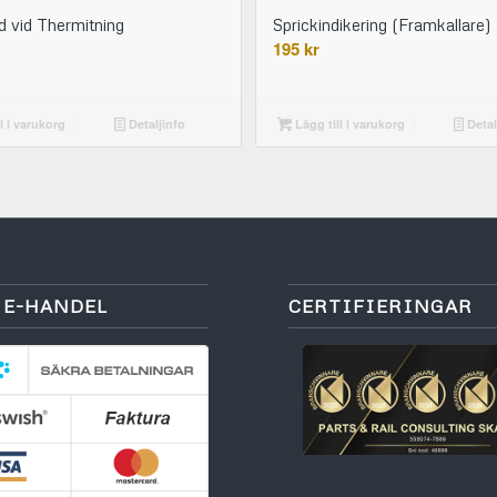
 vid Thermitning
Sprickindikering (Framkallare)
195
kr
l i varukorg
Detaljinfo
Lägg till i varukorg
Detal
 E-HANDEL
CERTIFIERINGAR