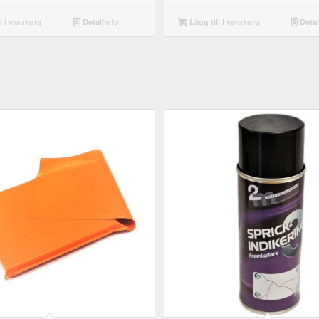
l i varukorg
Detaljinfo
Lägg till i varukorg
Detal