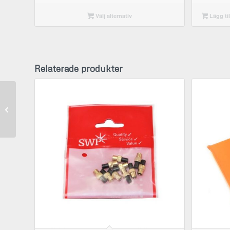
Välj alternativ
Lägg til
Relaterade produkter
4/3-vägsventil – Elektro
Thermit