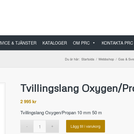
VICE & TJÄNSTER
KATALOGER
OM PRC
KONTAKTA PRC
Du är här:
Startsida
/
Webbshop
/
Gas & Sve
Tvillingslang Oxygen/P
2 995
kr
Tvillingslang Oxygen/Propan 10 mm 50 m
Lägg till i varukorg