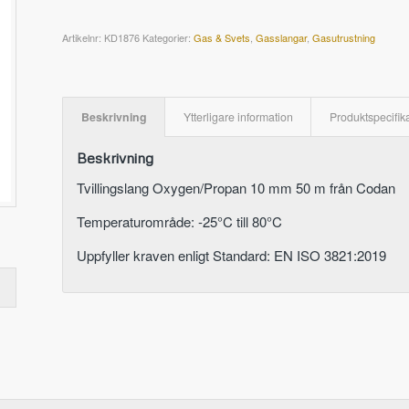
Artikelnr:
KD1876
Kategorier:
Gas & Svets
,
Gasslangar
,
Gasutrustning
Beskrivning
Ytterligare information
Produktspecifik
Beskrivning
Tvillingslang Oxygen/Propan 10 mm 50 m från Codan
Temperaturområde: -25°C till 80°C
Uppfyller kraven enligt Standard: EN ISO 3821:2019