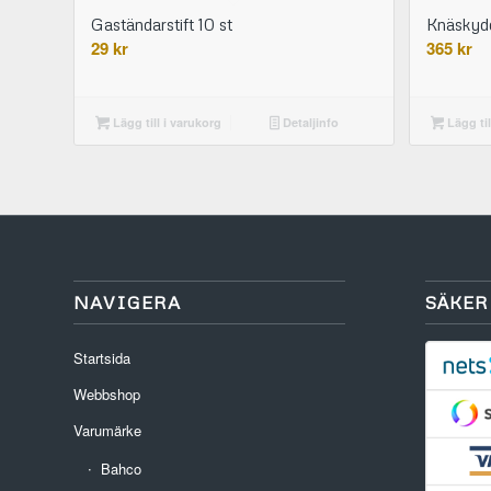
Gaständarstift 10 st
Knäskydd
29
kr
365
kr
Lägg till i varukorg
Detaljinfo
Lägg til
NAVIGERA
SÄKER
Startsida
Webbshop
Varumärke
Bahco