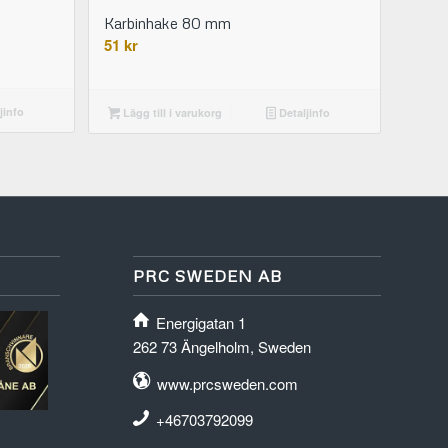
Karbinhake 80 mm
51
kr
jinfo
Lägg till i varukorg
Detaljinfo
PRC SWEDEN AB
Energigatan 1
262 73 Ängelholm, Sweden
www.prcsweden.com
+46703792099