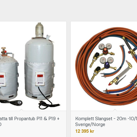
ta till Propantub P11 & P19 +
Komplett Slangset – 20m -10
O
Sverige/Norge
12 395
kr